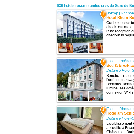
636 hôtels recommandés près de Gare de Bo
Bottrop
|
Rhénani
1
Hotel Rhein-Ru
Our hotel uses f
check–out are don
is no reception a
check-in is requir
Essen
|
Rhénani
2
Bed & Breakfa
Distance Hôtel-G
Bénéficiant d'un
l'arrêt de tramw
Breakfast Bonna
lumineuses dotée
connexion Wi-Fi g
Essen
|
Rhénani
3
Hotel am Schl
Distance Hôtel-G
L’établissement
accueille à Essen
Château de Borbe