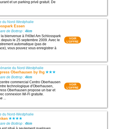
aurant et un parking privé gratuit. De
e du Nord-Westphalie
osspark Essen
are de Bottrop :
4km
 la bienvenue à l'Hôtel Am Schlosspark
VOIR
 depuis le 25 septembre 2009. Avec le
L'OFFRE
istrement automatique (pas de
ace), vous pouvez vous enregistrer à
énanie du Nord-Westphalie
xpress Oberhausen by Ihg
are de Bottrop :
4km
u centre commercial Centro Oberhausen
VOIR
entre technologique d'Oberhausen,
L'OFFRE
press Oberhausen propose un bar et
c connexion Wi-Fi gratuite.
e ...
e du Nord-Westphalie
mken
are de Bottrop :
4km
ue est situé à seulement quelques