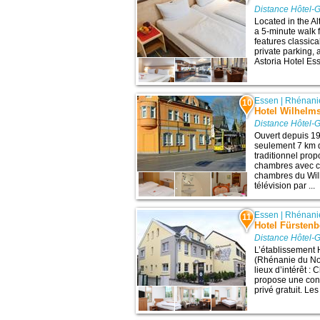
Distance Hôtel-G
Located in the Alt
a 5-minute walk 
features classica
private parking,
Astoria Hotel Es
Essen
|
Rhénani
10
Hotel Wilhelm
Distance Hôtel-G
Ouvert depuis 19
seulement 7 km d
traditionnel prop
chambres avec co
chambres du Wi
télévision par ...
Essen
|
Rhénani
11
Hotel Fürstenb
Distance Hôtel-G
L’établissement 
(Rhénanie du Nor
lieux d’intérêt :
propose une conn
privé gratuit. Le