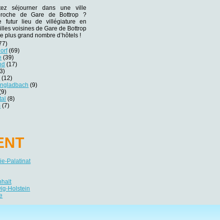
tez séjourner dans une ville
 proche de Gare de Bottrop ?
e futur lieu de villégiature en
illes voisines de Gare de Bottrop
le plus grand nombre d’hôtels !
77)
orf
(69)
e
(39)
nd
(17)
3)
r
(12)
engladbach
(9)
(9)
tal
(8)
m
(7)
ENT
e-Palatinat
nhalt
ig-Holstein
e