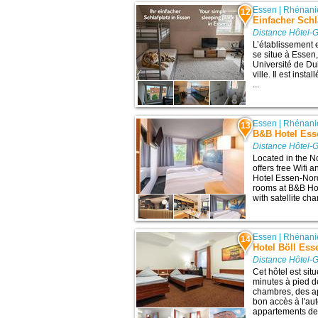
Essen
|
Rhénani
12
Einfacher Sch
Distance Hôtel-G
L’établissement 
se situe à Essen,
Université de Dui
ville. Il est inst
...
Essen
|
Rhénani
13
B&B Hotel Ess
Distance Hôtel-G
Located in the No
offers free Wifi 
Hotel Essen-Nord 
rooms at B&B Hot
with satellite ch
Essen
|
Rhénani
14
Hotel Böll Ess
Distance Hôtel-G
Cet hôtel est sit
minutes à pied d
chambres, des ap
bon accès à l'au
appartements de l