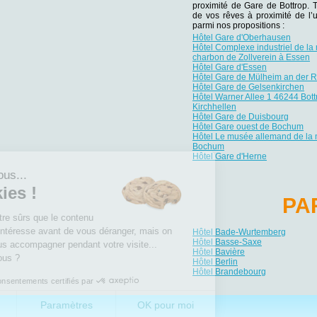
proximité de Gare de Bottrop. T
de vos rêves à proximité de l’
parmi nos propositions :
Hôtel Gare d'Oberhausen
Hôtel Complexe industriel de la
charbon de Zollverein à Essen
Hôtel Gare d'Essen
Hôtel Gare de Mülheim an der 
Hôtel Gare de Gelsenkirchen
Hôtel Warner Allee 1 46244 Bott
Kirchhellen
Hôtel Gare de Duisbourg
Hôtel Gare ouest de Bochum
Hôtel Le musée allemand de la 
Bochum
Hôtel Gare d'Herne
Salut c'est nous...
les Cookies !
PA
On a attendu d'être sûrs que le contenu
de ce site vous intéresse avant de vous déranger, mais on
Hôtel Bade-Wurtemberg
Hôtel Basse-Saxe
aimerait bien vous accompagner pendant votre visite...
Hôtel Bavière
C'est OK pour vous ?
Hôtel Berlin
Hôtel Brandebourg
Consentements certifiés par
Non merci
Paramètres
OK pour moi