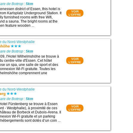
are de Bottrop :
5km
enessen district of Essen, this hotel is
VOIR
from Karlsplatz Underground Station. It
L'OFFRE
lly furnished rooms with free Wifi,
 and a sauna. The bright rooms at the
sen feature wooden ...
e du Nord-Westphalie
shöhe
are de Bottrop :
5km
09, l'Hotel Wilhelmshöhe se trouve à
VOIR
u centre-ville d'Essen. Cet hôtel
L'OFFRE
ose un spa, une salle de sport et des
nnexion Wi-Fi gratuite. Toutes les
lhelmshöhe comprennent une
e du Nord-Westphalie
erg
are de Bottrop :
5km
Hotel Fürstenberg se trouve à Essen
VOIR
d - Westphalie), à proximité de ces
L'OFFRE
 Château de Borbeck et Dubois-Arena. Il
exion Wi-Fi gratuite et un parking
s hébergements sont dotés d’un coin ...