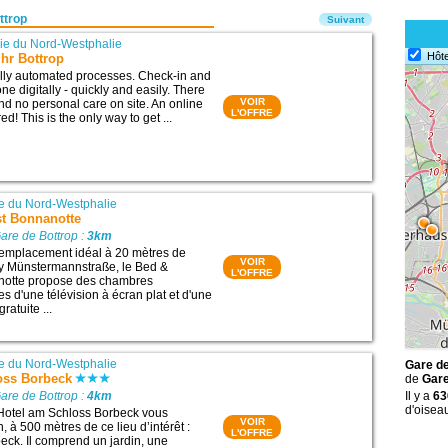
ttrop
Suivant
e du Nord-Westphalie
Hôte
hr Bottrop
ully automated processes. Check-in and
e digitally - quickly and easily. There
VOIR
nd no personal care on site. An online
L'OFFRE
ed! This is the only way to get ...
e du Nord-Westphalie
st Bonnanotte
are de Bottrop :
3km
 emplacement idéal à 20 mètres de
VOIR
ay Münstermannstraße, le Bed &
L'OFFRE
notte propose des chambres
s d'une télévision à écran plat et d'une
ratuite ...
e du Nord-Westphalie
Gare de
oss Borbeck
de
Gare
are de Bottrop :
4km
Il y a
63
d'oisea
 Hotel am Schloss Borbeck vous
VOIR
, à 500 mètres de ce lieu d’intérêt :
L'OFFRE
ck. Il comprend un jardin, une