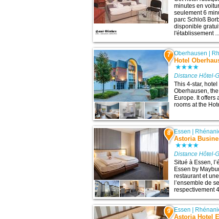
minutes en voitur
seulement 6 minu
parc Schloß Bor
disponible gratu
l'établissement ..
Oberhausen
|
Rh
7
Hotel Oberhaus
Distance Hôtel-G
This 4-star, hotel
Oberhausen, the 
Europe. It offers
rooms at the Hot
Essen
|
Rhénani
8
Astoria Busin
Distance Hôtel-G
Situé à Essen, l
Essen by Mayburg
restaurant et un
l’ensemble de ses
respectivement 4 
Essen
|
Rhénani
9
Astoria Hotel 