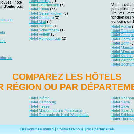
Hôtel Bottrop
(1)
rouvez l’hôtel
Vous souhai
Hôtel Oberhausen
(5)
un d’entre eux
particulière
Hôtel Essen
(77)
Trouvez votr
Hôtel Gelsenkirchen
(3)
fonction des v
Hôtel Duisburg
(3)
 mine de
qui comptent 
Hôtel Marl
(1)
Hôtel Bochum
(7)
Hôtel Essen
(
Hôtel Schermbeck
(1)
Hôtel Düsseld
Ruhr
Hôtel Velbert
(3)
Hôtel Cologn
Hôtel Heiligenhaus
(2)
Hôtel Dortmu
rop-
Hôtel Bonn
(1
Hôtel Münste
Hôtel Mönch
Hôtel Krefeld
mine de
Hôtel Wupper
Hôtel Bochu
COMPAREZ LES HÔTELS
R RÉGION OU PAR DÉPARTEM
Hôtel Brême
Hôtel Rhénani
Hôtel Hambourg
Hôtel Sarre
Hôtel Hesse
Hôtel Saxe
Hôtel Mecklembourg-Poméranie
Hôtel Saxe-A
Hôtel Rhénanie du Nord-Westphalie
Hôtel Schlesw
Hôtel Thuring
Qui sommes nous ?
|
Contactez-nous
|
Nos partenaires