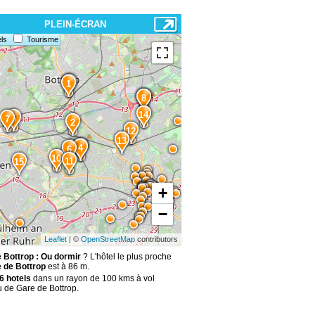
PLEIN-ÉCRAN
ls
Tourisme
1
9
8
14
5
7
2
12
13
3
4
6
10
11
15
+
−
Leaflet
| ©
OpenStreetMap
contributors
 Bottrop : Ou dormir
? L'hôtel le plus proche
 de Bottrop
est à 86 m.
6 hotels
dans un rayon de 100 kms à vol
u de Gare de Bottrop.