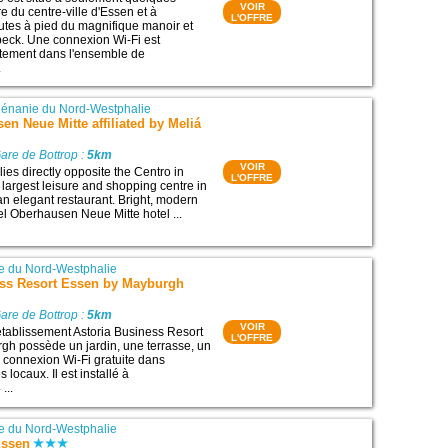
VOIR
e du centre-ville d'Essen et à
L'OFFRE
tes à pied du magnifique manoir et
beck. Une connexion Wi-Fi est
itement dans l'ensemble de
.
énanie du Nord-Westphalie
en Neue Mitte affiliated by Meliá
are de Bottrop :
5km
VOIR
 lies directly opposite the Centro in
L'OFFRE
largest leisure and shopping centre in
 an elegant restaurant. Bright, modern
el Oberhausen Neue Mitte hotel ...
e du Nord-Westphalie
ess Resort Essen by Mayburgh
are de Bottrop :
5km
VOIR
’établissement Astoria Business Resort
L'OFFRE
h possède un jardin, une terrasse, un
e connexion Wi-Fi gratuite dans
 locaux. Il est installé à
...
e du Nord-Westphalie
Essen