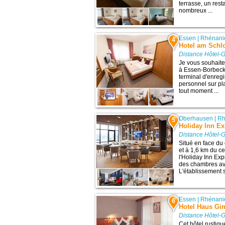
terrasse, un rest
nombreux ...
Essen
|
Rhénani
4
Hotel am Schl
Distance Hôtel-G
Je vous souhaite
à Essen-Borbeck
terminal d'enreg
personnel sur pl
tout moment ...
Oberhausen
|
Rh
5
Holiday Inn E
Distance Hôtel-G
Situé en face d
et à 1,6 km du c
l'Holiday Inn Ex
des chambres ave
L'établissement s
Essen
|
Rhénani
6
Hotel Haus Gi
Distance Hôtel-G
Cet hôtel rustiq