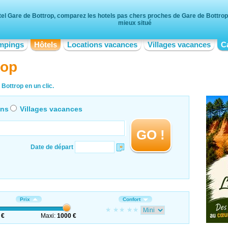
el Gare de Bottrop, comparez les hotels pas chers proches de Gare de Bottrop, 
mieux situé
mpings
Hôtels
Locations vacances
Villages vacances
C
rop
Bottrop en un clic.
ons
Villages vacances
GO !
Date de départ
Prix
Confort
 €
Maxi:
1000 €