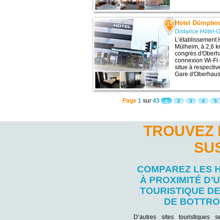
Hotel Dümpten
15
Distance Hôtel-G
L’établissement 
Mülheim, à 2,6 km
congrès d'Oberha
connexion Wi-Fi g
situe à respectiv
Gare d'Oberhause
Page
1
sur
43
1
2
3
4
5
TROUVEZ 
SU
COMPAREZ LES 
À PROXIMITÉ D’U
TOURISTIQUE D
DE BOTTR
D’autres sites touristiques 