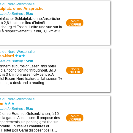
e du Nord-Westphalie
lafplatz ohne Ansprüche
are de Bottrop :
5km
einfacher Schlafplatz ohne Ansprüche
VOIR
 à 2,6 km de ce lieu d’intérêt :
L'OFFRE
sbourg et Essen. Il offre une vue sur la
allé à respectivement 2,7 km, 3,1 km et 3
e du Nord-Westphalie
en-Nord
are de Bottrop :
5km
rthern suburbs of Essen, this hotel
VOIR
and air conditioning throughout. B&B
L'OFFRE
is 3 km from Essen city centre. All
el Essen-Nord feature a flat-screen Tv
annels, a desk and a reading ...
e du Nord-Westphalie
en
are de Bottrop :
5km
ué entre Essen et Gelsenkirchen, à 10
VOIR
e la gare d'Altenessen. Il propose des
L'OFFRE
partements, un parking gratuit et un
toroute. Toutes les chambres et
'Hotel Böll Garni disposent de la ...