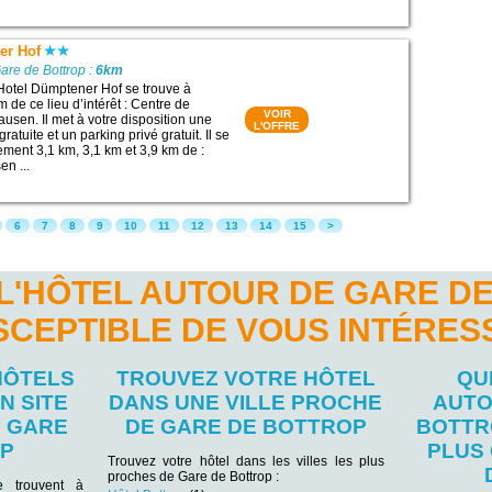
er Hof
are de Bottrop :
6km
Hotel Dümptener Hof se trouve à
 de ce lieu d’intérêt : Centre de
VOIR
usen. Il met à votre disposition une
L'OFFRE
ratuite et un parking privé gratuit. Il se
ement 3,1 km, 3,1 km et 3,9 km de :
n ...
6
7
8
9
10
11
12
13
14
15
>
L'HÔTEL AUTOUR DE GARE D
SCEPTIBLE DE VOUS INTÉRES
HÔTELS
TROUVEZ VOTRE HÔTEL
QU
N SITE
DANS UNE VILLE PROCHE
AUTO
E GARE
DE GARE DE BOTTROP
BOTTR
OP
PLUS
Trouvez votre hôtel dans les villes les plus
proches de Gare de Bottrop :
se trouvent à