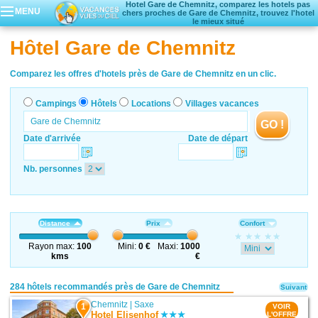
Hotel Gare de Chemnitz, comparez les hotels pas
MENU
chers proches de Gare de Chemnitz, trouvez l'hotel
le mieux situé
Campings
Hôtel Gare de Chemnitz
Hôtels
Locations vacances
Comparez les offres d'hotels près de Gare de Chemnitz en un clic.
Villages vacances
Campings
Hôtels
Locations
Villages vacances
GO !
Date d'arrivée
Date de départ
Nb. personnes
Distance
Prix
Confort
Rayon max:
100
Mini:
0 €
Maxi:
1000
kms
€
284 hôtels recommandés près de Gare de Chemnitz
Suivant
Chemnitz
|
Saxe
1
VOIR
Hotel Elisenhof
L'OFFRE