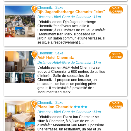
Chemnitz
|
Saxe
4
VOIR
Djh Jugendherberge Chemnitz "eins"
L'OFFRE
Distance Hôtel-Gare de Chemnitz :
1km
L’établissement Djh Jugendherberge
Chemnitz "eins" vous accueille à
Chemnitz, à 800 mètres de ce lieu d’intérêt
: Monument Karl Marx. Il possède un
jardin, un salon commun et une terrasse. Il
se situe à respectivement 1 ...
Chemnitz
|
Saxe
5
VOIR
A&F Hotel Chemnitz
L'OFFRE
Distance Hôtel-Gare de Chemnitz :
1km
L’établissement A&F Hotel Chemnitz se
trouve à Chemnitz, à 600 mètres de ce lieu
d’intérêt : Salle de spectacles de
Chemnitz. Il propose une terrasse, un
restaurant, un bar et un parking privé
gratuit. Il est installé à proximité de :
Monument Karl Marx ...
Chemnitz
|
Saxe
6
VOIR
Plaza Inn Chemnitz
L'OFFRE
Distance Hôtel-Gare de Chemnitz :
6km
L’établissement Plaza Inn Chemnitz se
situe à Chemnitz, à 6,3 km de ce lieu
d’intérêt : Monument Karl Marx. Il possède
une terrasse, un restaurant, un bar et un