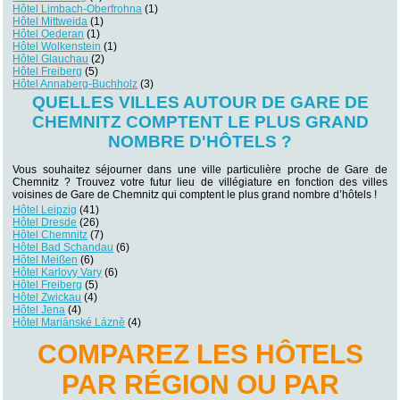
Hôtel Limbach-Oberfrohna
(1)
Hôtel Mittweida
(1)
Hôtel Oederan
(1)
Hôtel Wolkenstein
(1)
Hôtel Glauchau
(2)
Hôtel Freiberg
(5)
Hôtel Annaberg-Buchholz
(3)
QUELLES VILLES AUTOUR DE GARE DE
CHEMNITZ COMPTENT LE PLUS GRAND
NOMBRE D'HÔTELS ?
Vous souhaitez séjourner dans une ville particulière proche de Gare de
Chemnitz ? Trouvez votre futur lieu de villégiature en fonction des villes
voisines de Gare de Chemnitz qui comptent le plus grand nombre d’hôtels !
Hôtel Leipzig
(41)
Hôtel Dresde
(26)
Hôtel Chemnitz
(7)
Hôtel Bad Schandau
(6)
Hôtel Meißen
(6)
Hôtel Karlovy Vary
(6)
Hôtel Freiberg
(5)
Hôtel Zwickau
(4)
Hôtel Jena
(4)
Hôtel Mariánské Lázně
(4)
COMPAREZ LES HÔTELS
PAR RÉGION OU PAR