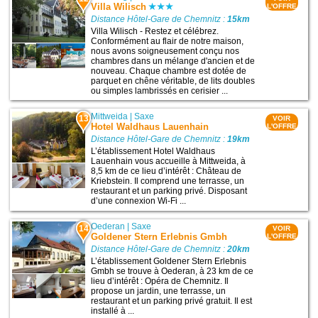
Villa Wilisch
L'OFFRE
Distance Hôtel-Gare de Chemnitz :
15km
Villa Wilisch - Restez et célébrez.
Conformément au flair de notre maison,
nous avons soigneusement conçu nos
chambres dans un mélange d'ancien et de
nouveau. Chaque chambre est dotée de
parquet en chêne véritable, de lits doubles
ou simples lambrissés en cerisier ...
Mittweida
|
Saxe
13
VOIR
Hotel Waldhaus Lauenhain
L'OFFRE
Distance Hôtel-Gare de Chemnitz :
19km
L’établissement Hotel Waldhaus
Lauenhain vous accueille à Mittweida, à
8,5 km de ce lieu d’intérêt : Château de
Kriebstein. Il comprend une terrasse, un
restaurant et un parking privé. Disposant
d’une connexion Wi-Fi ...
Oederan
|
Saxe
14
VOIR
Goldener Stern Erlebnis Gmbh
L'OFFRE
Distance Hôtel-Gare de Chemnitz :
20km
L’établissement Goldener Stern Erlebnis
Gmbh se trouve à Oederan, à 23 km de ce
lieu d’intérêt : Opéra de Chemnitz. Il
propose un jardin, une terrasse, un
restaurant et un parking privé gratuit. Il est
installé à ...