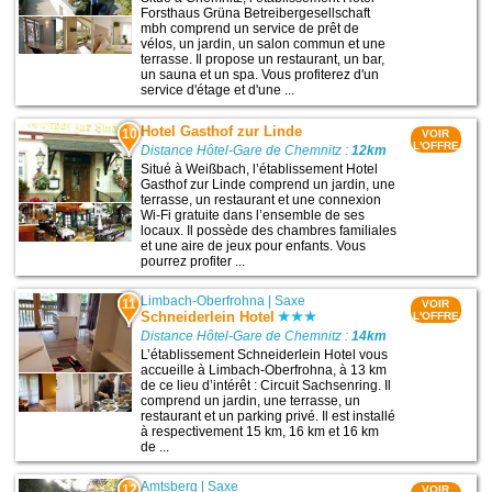
Forsthaus Grüna Betreibergesellschaft
mbh comprend un service de prêt de
vélos, un jardin, un salon commun et une
terrasse. Il propose un restaurant, un bar,
un sauna et un spa. Vous profiterez d'un
service d'étage et d'une ...
Hotel Gasthof zur Linde
10
VOIR
L'OFFRE
Distance Hôtel-Gare de Chemnitz :
12km
Situé à Weißbach, l’établissement Hotel
Gasthof zur Linde comprend un jardin, une
terrasse, un restaurant et une connexion
Wi-Fi gratuite dans l’ensemble de ses
locaux. Il possède des chambres familiales
et une aire de jeux pour enfants. Vous
pourrez profiter ...
Limbach-Oberfrohna
|
Saxe
11
VOIR
Schneiderlein Hotel
L'OFFRE
Distance Hôtel-Gare de Chemnitz :
14km
L’établissement Schneiderlein Hotel vous
accueille à Limbach-Oberfrohna, à 13 km
de ce lieu d’intérêt : Circuit Sachsenring. Il
comprend un jardin, une terrasse, un
restaurant et un parking privé. Il est installé
à respectivement 15 km, 16 km et 16 km
de ...
Amtsberg
|
Saxe
12
VOIR