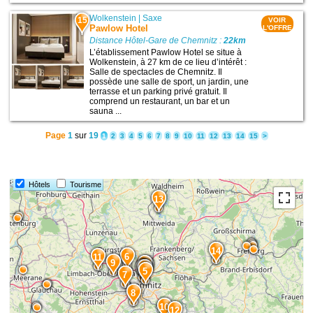
Wolkenstein
|
Saxe
15
VOIR
Pawlow Hotel
L'OFFRE
Distance Hôtel-Gare de Chemnitz :
22km
L’établissement Pawlow Hotel se situe à
Wolkenstein, à 27 km de ce lieu d’intérêt :
Salle de spectacles de Chemnitz. Il
possède une salle de sport, un jardin, une
terrasse et un parking privé gratuit. Il
comprend un restaurant, un bar et un
sauna ...
Page
1
sur
19
1
2
3
4
5
6
7
8
9
10
11
12
13
14
15
>
Hôtels
Tourisme
13
14
6
11
9
1
4
3
2
5
7
8
10
12