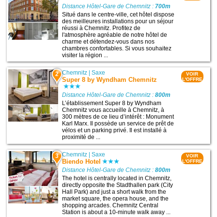
Distance Hôtel-Gare de Chemnitz :
700m
Situé dans le centre-ville, cet hôtel dispose
des meilleures installations pour un séjour
réussi à Chemnitz. Profitez de
l'atmosphère agréable de notre hôtel de
charme et détendez-vous dans nos
chambres confortables. Si vous souhaitez
visiter la région ...
Chemnitz
|
Saxe
2
VOIR
Super 8 by Wyndham Chemnitz
L'OFFRE
Distance Hôtel-Gare de Chemnitz :
800m
L’établissement Super 8 by Wyndham
Chemnitz vous accueille à Chemnitz, à
300 mètres de ce lieu d’intérêt : Monument
Karl Marx. Il possède un service de prêt de
vélos et un parking privé. Il est installé à
proximité de ...
Chemnitz
|
Saxe
3
VOIR
Biendo Hotel
L'OFFRE
Distance Hôtel-Gare de Chemnitz :
800m
The hotel is centrally located in Chemnitz,
directly opposite the Stadthallen park (City
Hall Park) and just a short walk from the
market square, the opera house, and the
shopping arcades. Chemnitz Central
Station is about a 10-minute walk away ...