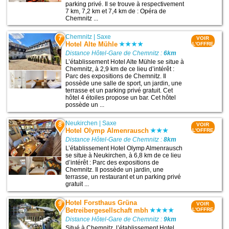
parking privé. Il se trouve à respectivement
7 km, 7,2 km et 7,4 km de : Opéra de
Chemnitz ...
Chemnitz
|
Saxe
7
VOIR
Hotel Alte Mühle
L'OFFRE
Distance Hôtel-Gare de Chemnitz :
6km
L’établissement Hotel Alte Mühle se situe à
Chemnitz, à 2,9 km de ce lieu d’intérêt :
Parc des expositions de Chemnitz. Il
possède une salle de sport, un jardin, une
terrasse et un parking privé gratuit. Cet
hôtel 4 étoiles propose un bar. Cet hôtel
possède un ...
Neukirchen
|
Saxe
8
VOIR
Hotel Olymp Almenrausch
L'OFFRE
Distance Hôtel-Gare de Chemnitz :
8km
L’établissement Hotel Olymp Almenrausch
se situe à Neukirchen, à 6,8 km de ce lieu
d’intérêt : Parc des expositions de
Chemnitz. Il possède un jardin, une
terrasse, un restaurant et un parking privé
gratuit ...
Hotel Forsthaus Grüna
9
VOIR
Betreibergesellschaft mbh
L'OFFRE
Distance Hôtel-Gare de Chemnitz :
9km
Situé à Chemnitz, l’établissement Hotel