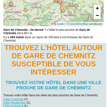
+
15
−
Leaflet
| ©
OpenStreetMap
contributors
Gare de Chemnitz : Ou dormir
? L'hôtel le plus proche de
Gare de
Chemnitz
est à 667 m.
Il y a
284 hotels
dans un rayon de 100 kms à vol d'oiseau de Gare de
Chemnitz.
TROUVEZ L'HÔTEL AUTOUR
DE GARE DE CHEMNITZ
SUSCEPTIBLE DE VOUS
INTÉRESSER
TROUVEZ VOTRE HÔTEL DANS UNE VILLE
PROCHE DE GARE DE CHEMNITZ
Trouvez votre hôtel dans les villes les plus proches de Gare de Chemnitz :
Hôtel Chemnitz
(7)
Hôtel Neukirchen
(1)
Hôtel Amtsberg
(1)