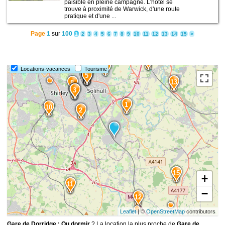
paisible en pleine campagne. L'hôtel se
trouve à proximité de Warwick, d'une route
pratique et d'une ...
Page
1
sur
100
1
2
3
4
5
6
7
8
9
10
11
12
13
14
15
>
14
9
Locations-vacances
Tourisme
7
6
5
13
8
4
3
1
10
2
15
+
11
−
12
Leaflet
| ©
OpenStreetMap
contributors
Gare de Dorridge : Ou dormir
? La location la plus proche de
Gare de