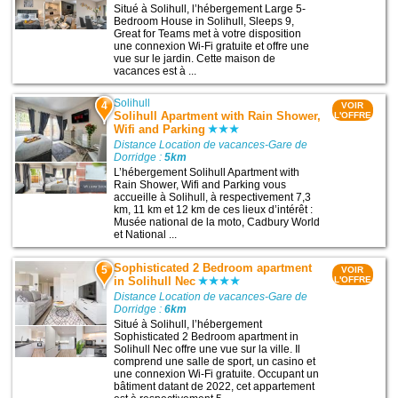
Situé à Solihull, l’hébergement Large 5-
Bedroom House in Solihull, Sleeps 9,
Great for Teams met à votre disposition
une connexion Wi-Fi gratuite et offre une
vue sur le jardin. Cette maison de
vacances est à ...
Solihull
4
VOIR
Solihull Apartment with Rain Shower,
L'OFFRE
Wifi and Parking
Distance Location de vacances-Gare de
Dorridge :
5km
L’hébergement Solihull Apartment with
Rain Shower, Wifi and Parking vous
accueille à Solihull, à respectivement 7,3
km, 11 km et 12 km de ces lieux d’intérêt :
Musée national de la moto, Cadbury World
et National ...
Sophisticated 2 Bedroom apartment
5
VOIR
in Solihull Nec
L'OFFRE
Distance Location de vacances-Gare de
Dorridge :
6km
Situé à Solihull, l’hébergement
Sophisticated 2 Bedroom apartment in
Solihull Nec offre une vue sur la ville. Il
comprend une salle de sport, un casino et
une connexion Wi-Fi gratuite. Occupant un
bâtiment datant de 2022, cet appartement