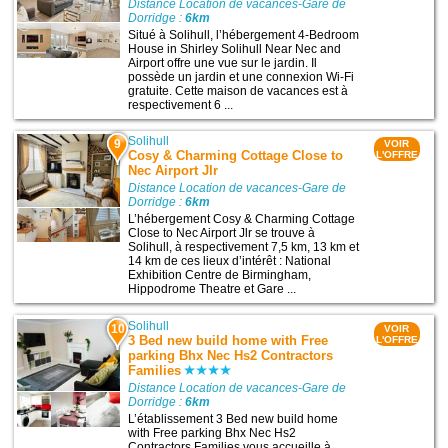
Distance Location de vacances-Gare de
Dorridge :
6km
Situé à Solihull, l’hébergement 4-Bedroom
House in Shirley Solihull Near Nec and
Airport offre une vue sur le jardin. Il
possède un jardin et une connexion Wi-Fi
gratuite. Cette maison de vacances est à
respectivement 6 ...
Solihull
9
VOIR
Cosy & Charming Cottage Close to
L'OFFRE
Nec Airport Jlr
Distance Location de vacances-Gare de
Dorridge :
6km
L’hébergement Cosy & Charming Cottage
Close to Nec Airport Jlr se trouve à
Solihull, à respectivement 7,5 km, 13 km et
14 km de ces lieux d’intérêt : National
Exhibition Centre de Birmingham,
Hippodrome Theatre et Gare ...
Solihull
10
VOIR
3 Bed new build home with Free
L'OFFRE
parking Bhx Nec Hs2 Contractors
Families
Distance Location de vacances-Gare de
Dorridge :
6km
L’établissement 3 Bed new build home
with Free parking Bhx Nec Hs2
Contractors Families vous accueille à