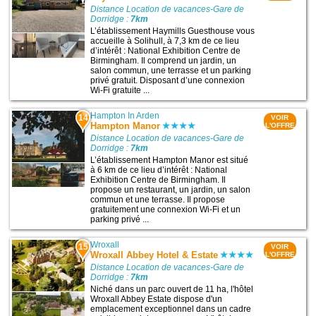
Distance Location de vacances-Gare de
Dorridge :
7km
L’établissement Haymills Guesthouse vous
accueille à Solihull, à 7,3 km de ce lieu
d’intérêt : National Exhibition Centre de
Birmingham. Il comprend un jardin, un
salon commun, une terrasse et un parking
privé gratuit. Disposant d’une connexion
Wi-Fi gratuite ...
Hampton In Arden
14
VOIR
Hampton Manor
L'OFFRE
Distance Location de vacances-Gare de
Dorridge :
7km
L’établissement Hampton Manor est situé
à 6 km de ce lieu d’intérêt : National
Exhibition Centre de Birmingham. Il
propose un restaurant, un jardin, un salon
commun et une terrasse. Il propose
gratuitement une connexion Wi-Fi et un
parking privé ...
Wroxall
15
VOIR
Wroxall Abbey Hotel & Estate
L'OFFRE
Distance Location de vacances-Gare de
Dorridge :
7km
Niché dans un parc ouvert de 11 ha, l'hôtel
Wroxall Abbey Estate dispose d'un
emplacement exceptionnel dans un cadre