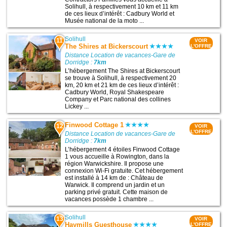
Solihull, à respectivement 10 km et 11 km
de ces lieux d’intérêt : Cadbury World et
Musée national de la moto ...
Solihull
11
VOIR
The Shires at Bickerscourt
L'OFFRE
Distance Location de vacances-Gare de
Dorridge :
7km
L’hébergement The Shires at Bickerscourt
se trouve à Solihull, à respectivement 20
km, 20 km et 21 km de ces lieux d’intérêt :
Cadbury World, Royal Shakespeare
Company et Parc national des collines
Lickey ...
Finwood Cottage 1
12
VOIR
L'OFFRE
Distance Location de vacances-Gare de
Dorridge :
7km
L’hébergement 4 étoiles Finwood Cottage
1 vous accueille à Rowington, dans la
région Warwickshire. Il propose une
connexion Wi-Fi gratuite. Cet hébergement
est installé à 14 km de : Château de
Warwick. Il comprend un jardin et un
parking privé gratuit. Cette maison de
vacances possède 1 chambre ...
Solihull
13
VOIR
Haymills Guesthouse
L'OFFRE