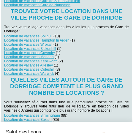
Location de vacances Gare de Sutton Coldfield
Location de vacances Gare de Nuneaton
TROUVEZ VOTRE LOCATION DANS UNE
VILLE PROCHE DE GARE DE DORRIDGE
Trouvez votre village vacances dans les villes les plus proches de Gare de
Dorridge :
Location de vacances Solihull
(10)
Location de vacances Hampton In Arden
(1)
Location de vacances Wroxall
(1)
Location de vacances Bickenhill
(1)
Location de vacances Coventry
(1)
Location de vacances Meriden
(1)
Location de vacances Kenilworth
(2)
Location de vacances Allesley
(1)
Location de vacances Coleshill
(3)
Location de vacances Warwick
(4)
QUELLES VILLES AUTOUR DE GARE DE
DORRIDGE COMPTENT LE PLUS GRAND
NOMBRE DE LOCATIONS ?
Vous souhaitez séjourner dans une ville particulière proche de Gare de
Dorridge ? Trouvez votre futur lieu de villégiature en fonction des villes
voisines d’Angers qui comptent le plus grand nombre de locations !
Location de vacances Birmingham
(88)
Location de vacances Buxton
(85)
Location de vacances Matlock
(63)
Location de vacances Bakewell
(59)
Salut c'est nous...
Location de vacances Cheltenham
(54)