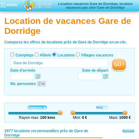
Location vacances Gare de Dorridge, location
MENU
vacances pas cher Gare de Dorridge
Campings
Location de vacances Gare de
Hôtels
Dorridge
Locations vacances
Villages vacances
Comparez les offres de locations près de Gare de Dorridge en un clic.
Campings
Hôtels
Locations
Villages vacances
GO !
Date d'arrivée
Date de départ
Nb. personnes
Distance
Prix
Rayon max:
100 kms
Mini:
0 €
Maxi:
1000 €
2977 locations recommandées près de Gare de
Suivant
Dorridge