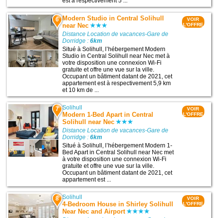
est à respectivement 5 ...
Modern Studio in Central Solihull
6
VOIR
near Nec
L'OFFRE
Distance Location de vacances-Gare de
Dorridge :
6km
Situé à Solihull, l’hébergement Modern
Studio in Central Solihull near Nec met à
votre disposition une connexion Wi-Fi
gratuite et offre une vue sur la ville.
Occupant un bâtiment datant de 2021, cet
appartement est à respectivement 5,9 km
et 10 km de ...
Solihull
7
VOIR
Modern 1-Bed Apart in Central
L'OFFRE
Solihull near Nec
Distance Location de vacances-Gare de
Dorridge :
6km
Situé à Solihull, l’hébergement Modern 1-
Bed Apart in Central Solihull near Nec met
à votre disposition une connexion Wi-Fi
gratuite et offre une vue sur la ville.
Occupant un bâtiment datant de 2021, cet
appartement est ...
Solihull
8
VOIR
4-Bedroom House in Shirley Solihull
L'OFFRE
Near Nec and Airport