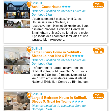
Solihull
1
VOIR
Achill Guest House
L'OFFRE
Distance Location de vacances-Gare de
Dorridge :
2km
L’établissement 3 étoiles Achill Guest
House se situe à Solihull, à
respectivement 9 km et 10 km de ces lieux
d’intérêt : National Exhibition Centre de
Birmingham et Musée national de la moto.
Il possède des chambres familiales et une
terrasse bien exposée ...
Solihull
2
VOIR
Large Luxury Home in Solihull -
L'OFFRE
Sleeps 14 near Nec & Bhx
Distance Location de vacances-Gare de
Dorridge :
4km
L’hébergement Large Luxury Home in
Solihull - Sleeps 14 near Nec & Bhx vous
accueille à Solihull, à respectivement 13
km, 13 km et 14 km de ces lieux d’intérêt :
National Exhibition Centre de Birmingham
...
Solihull
3
VOIR
Large 5-Bedroom House in Solihull,
L'OFFRE
Sleeps 9, Great for Teams
Distance Location de vacances-Gare de
Dorridge :
5km