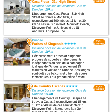
Casa Fresa - 31b High Street
L'OFFRE
Distance Location de vacances-Gare de
Dundee :
10km
L’hébergement Casa Fresa - 31b High
Street se trouve à Monifieth, à
respectivement 500 mètres, 11 km et 30
km de ces lieux d’intérêt : Monifieth Beach,
Discovery Point et Université de St
Andrews. Il propose une ...
Dundee
14
VOIR
Forbes of Kingennie
L'OFFRE
Distance Location de vacances-Gare de
Dundee :
10km
L'établissement Forbes of Kingennie
propose de superbes hébergements
indépendants au sein de la campagne
idyllique de l'Angus, à seulement 15
minutes en voiture de Dundee. Ses lodges
sont dotés de balcons et offrent des vues
fantastiques. Leur grande pièce à vivre ...
Fife Country Escapes
15
VOIR
L'OFFRE
Distance Location de vacances-Gare de
Dundee :
11km
L’hébergement Fife Country Escapes se
trouve à Cupar, à respectivement 15 km,
16 km et 48 km de ces lieux d’intérêt :
Discovery Point, St Andrews Bay Golf