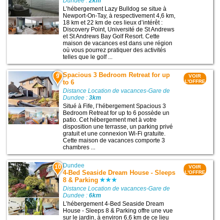
Dundee :
2km
L’hébergement Lazy Bulldog se situe à
Newport-On-Tay, à respectivement 4,6 km,
18 km et 22 km de ces lieux d’intérêt :
Discovery Point, Université de St Andrews
et St Andrews Bay Golf Resort. Cette
maison de vacances est dans une région
où vous pourrez pratiquer des activités
telles que le golf ...
Spacious 3 Bedroom Retreat for up
9
VOIR
to 6
L'OFFRE
Distance Location de vacances-Gare de
Dundee :
3km
Situé à Fife, l’hébergement Spacious 3
Bedroom Retreat for up to 6 possède un
patio. Cet hébergement met à votre
disposition une terrasse, un parking privé
gratuit et une connexion Wi-Fi gratuite.
Cette maison de vacances comporte 3
chambres ...
Dundee
10
VOIR
4-Bed Seaside Dream House - Sleeps
L'OFFRE
8 & Parking
Distance Location de vacances-Gare de
Dundee :
6km
L’hébergement 4-Bed Seaside Dream
House - Sleeps 8 & Parking offre une vue
sur le jardin, à environ 6,6 km de ce lieu