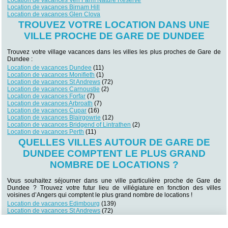
Location de vacances Ven Farm Nature Reserve
Location de vacances Birnam Hill
Location de vacances Glen Clova
TROUVEZ VOTRE LOCATION DANS UNE
VILLE PROCHE DE GARE DE DUNDEE
Trouvez votre village vacances dans les villes les plus proches de Gare de
Dundee :
Location de vacances Dundee
(11)
Location de vacances Monifieth
(1)
Location de vacances St Andrews
(72)
Location de vacances Carnoustie
(2)
Location de vacances Forfar
(7)
Location de vacances Arbroath
(7)
Location de vacances Cupar
(16)
Location de vacances Blairgowrie
(12)
Location de vacances Bridgend of Lintrathen
(2)
Location de vacances Perth
(11)
QUELLES VILLES AUTOUR DE GARE DE
DUNDEE COMPTENT LE PLUS GRAND
NOMBRE DE LOCATIONS ?
Vous souhaitez séjourner dans une ville particulière proche de Gare de
Dundee ? Trouvez votre futur lieu de villégiature en fonction des villes
voisines d’Angers qui comptent le plus grand nombre de locations !
Location de vacances Edimbourg
(139)
Location de vacances St Andrews
(72)
Location de vacances Aberdeen
(72)
Location de vacances Aviemore
(28)