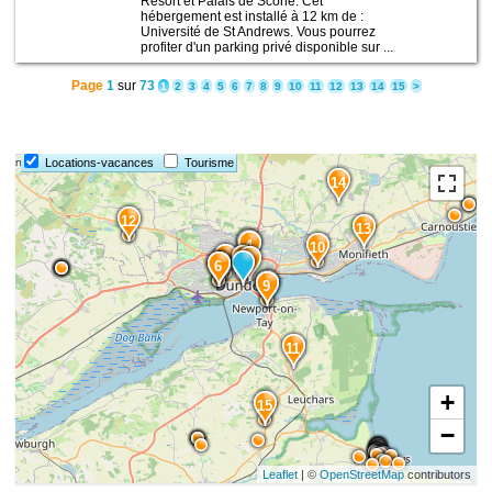
Resort et Palais de Scone. Cet
hébergement est installé à 12 km de :
Université de St Andrews. Vous pourrez
profiter d'un parking privé disponible sur ...
Page
1
sur
73
1
2
3
4
5
6
7
8
9
10
11
12
13
14
15
>
Locations-vacances
Tourisme
14
12
13
5
4
10
3
1
2
7
6
8
9
11
+
15
−
Leaflet
| ©
OpenStreetMap
contributors