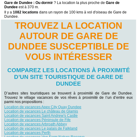
Gare de Dundee : Ou dormir
? La location la plus proche de
Gare de
Dundee
est à 370 m.
Il y a
1082 locations
dans un rayon de 100 kms à vol d'oiseau de Gare de
Dundee.
TROUVEZ LA LOCATION
AUTOUR DE GARE DE
DUNDEE SUSCEPTIBLE DE
VOUS INTÉRESSER
COMPAREZ LES LOCATIONS À PROXIMITÉ
D’UN SITE TOURISTIQUE DE GARE DE
DUNDEE
D’autres sites touristiques se trouvent à proximité de Gare de Dundee.
Trouvez le village vacances de vos rêves à proximité de l’un d’entre eux
parmi nos propositions :
Location de vacances Apex City Quay Dundee
Location de vacances Le château de Glamis
Location de vacances Saint Andrew's Castle
Location de vacances Péninsule de Fife
Location de vacances Arbroath Abbey
Location de vacances Le palais de Falkland
Location de vacances Perth