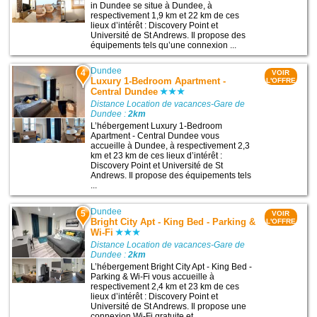
in Dundee se situe à Dundee, à
respectivement 1,9 km et 22 km de ces
lieux d’intérêt : Discovery Point et
Université de St Andrews. Il propose des
équipements tels qu’une connexion ...
Dundee
4
VOIR
Luxury 1-Bedroom Apartment -
L'OFFRE
Central Dundee
Distance Location de vacances-Gare de
Dundee :
2km
L’hébergement Luxury 1-Bedroom
Apartment - Central Dundee vous
accueille à Dundee, à respectivement 2,3
km et 23 km de ces lieux d’intérêt :
Discovery Point et Université de St
Andrews. Il propose des équipements tels
...
Dundee
5
VOIR
Bright City Apt - King Bed - Parking &
L'OFFRE
Wi-Fi
Distance Location de vacances-Gare de
Dundee :
2km
L’hébergement Bright City Apt - King Bed -
Parking & Wi-Fi vous accueille à
respectivement 2,4 km et 23 km de ces
lieux d’intérêt : Discovery Point et
Université de St Andrews. Il propose une
connexion Wi-Fi gratuite et ...