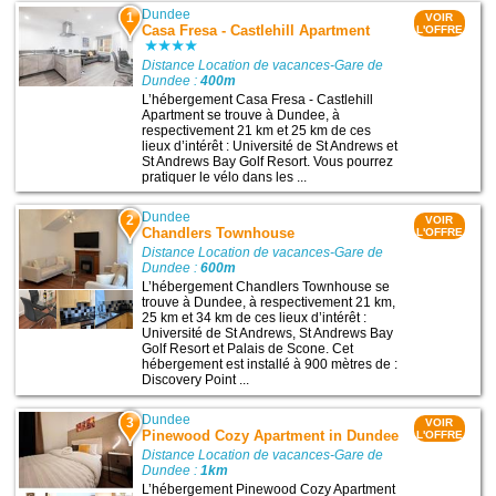
Dundee
1
VOIR
Casa Fresa - Castlehill Apartment
L'OFFRE
Distance Location de vacances-Gare de
Dundee :
400m
L’hébergement Casa Fresa - Castlehill
Apartment se trouve à Dundee, à
respectivement 21 km et 25 km de ces
lieux d’intérêt : Université de St Andrews et
St Andrews Bay Golf Resort. Vous pourrez
pratiquer le vélo dans les ...
Dundee
2
VOIR
Chandlers Townhouse
L'OFFRE
Distance Location de vacances-Gare de
Dundee :
600m
L’hébergement Chandlers Townhouse se
trouve à Dundee, à respectivement 21 km,
25 km et 34 km de ces lieux d’intérêt :
Université de St Andrews, St Andrews Bay
Golf Resort et Palais de Scone. Cet
hébergement est installé à 900 mètres de :
Discovery Point ...
Dundee
3
VOIR
Pinewood Cozy Apartment in Dundee
L'OFFRE
Distance Location de vacances-Gare de
Dundee :
1km
L’hébergement Pinewood Cozy Apartment