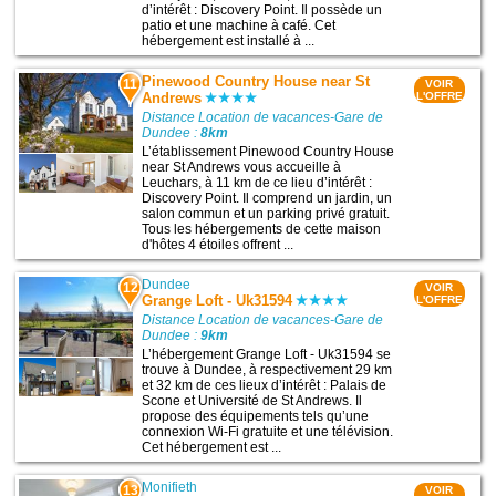
d’intérêt : Discovery Point. Il possède un
patio et une machine à café. Cet
hébergement est installé à ...
Pinewood Country House near St
11
VOIR
Andrews
L'OFFRE
Distance Location de vacances-Gare de
Dundee :
8km
L’établissement Pinewood Country House
near St Andrews vous accueille à
Leuchars, à 11 km de ce lieu d’intérêt :
Discovery Point. Il comprend un jardin, un
salon commun et un parking privé gratuit.
Tous les hébergements de cette maison
d'hôtes 4 étoiles offrent ...
Dundee
12
VOIR
Grange Loft - Uk31594
L'OFFRE
Distance Location de vacances-Gare de
Dundee :
9km
L’hébergement Grange Loft - Uk31594 se
trouve à Dundee, à respectivement 29 km
et 32 km de ces lieux d’intérêt : Palais de
Scone et Université de St Andrews. Il
propose des équipements tels qu’une
connexion Wi-Fi gratuite et une télévision.
Cet hébergement est ...
Monifieth
13
VOIR