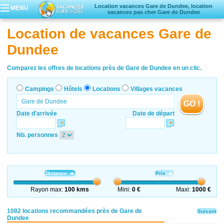
Location vacances Gare de Dundee, location
MENU
vacances pas cher Gare de Dundee
Campings
Location de vacances Gare de
Hôtels
Dundee
Locations vacances
Villages vacances
Comparez les offres de locations près de Gare de Dundee en un clic.
Campings
Hôtels
Locations
Villages vacances
GO !
Date d'arrivée
Date de départ
Nb. personnes
Distance
Prix
Rayon max:
100 kms
Mini:
0 €
Maxi:
1000 €
1082 locations recommandées près de Gare de
Suivant
Dundee