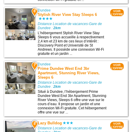
Dundee
6
VOIR
Stylish River View Stay Sleeps 6
L'OFFRE
Distance Location de vacances-Gare de
Dundee :
2km
L’hébergement Stylish River View Stay
Sleeps 6 vous accueille à respectivement
2,4 km et 23 km de ces lieux d’intérêt :
Discovery Point et Université de St
Andrews. Il possède une connexion Wi-Fi
gratuite et un jardin ...
Dundee
7
VOIR
Prime Dundee West End 3br
L'OFFRE
Apartment, Stunning River Views,
Sleeps 6
Distance Location de vacances-Gare de
Dundee :
2km
Situé à Dundee, l’hébergement Prime
Dundee West End 3br Apartment, Stunning
River Views, Sleeps 6 offre une vue sur le
cours d’eau. Il propose un jardin et une
connexion Wi-Fi gratuite. Cet hébergement
offre une vue sur ...
Lazy Bulldog
8
VOIR
L'OFFRE
Distance Location de vacances-Gare de