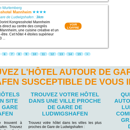
e-Wurtemberg
sshotel Mannheim
Gare de Ludwigshafen :
3km
 Dorint Kongresshotel Mannheim
VOIR
 direct au centre des congrès
L'OFFRE
Mannheim, une cuisine créative et un
-être. Cet hôtel 4 étoiles supérieur
 ...
6
7
8
9
10
11
12
13
14
15
>
VEZ L'HÔTEL AUTOUR DE GA
FEN SUSCEPTIBLE DE VOUS 
HÔTELS
TROUVEZ VOTRE HÔTEL
QU
N SITE
DANS UNE VILLE PROCHE
AUTO
E GARE
DE GARE DE
LU
AFEN
LUDWIGSHAFEN
COM
GR
se trouvent à
Trouvez votre hôtel dans les villes les plus
afen. Trouvez
proches de Gare de Ludwigshafen :