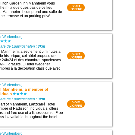
 Hilton Garden Inn Mannheim vous
VOIR
heim, à quelques pas de ce lieu
L'OFFRE
 de Mannheim. Il comprend une salle de
une terrasse et un parking privé ...
e-Wurtemberg
Gare de Ludwigshafen :
3km
e Mannheim, à seulement 5 minutes à
VOIR
ité historique, cet hôtel propose une
L'OFFRE
te 24h/24 et des chambres spacieuses
i-Fi gratuite. L'Hotel Wegener
mbres à la décoration classique avec
e-Wurtemberg
el Mannheim, a member of
viduals
Gare de Ludwigshafen :
3km
VOIR
eart of Mannheim, Lanzcarré Hotel
L'OFFRE
er of Radisson Individuals, offers
 and free use of a fitness centre. Free
ss is available throughout the hotel ...
e-Wurtemberg