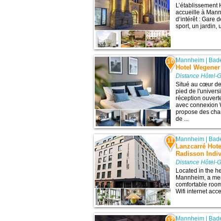
L’établissement
accueille à Mann
d’intérêt : Gare
sport, un jardin, 
Mannheim
|
Bad
10
Hotel Wegener
Distance Hôtel-
Situé au cœur d
pied de l'univers
réception ouver
avec connexion W
propose des cha
de ...
Mannheim
|
Bad
11
Lanzcarré Hot
Radisson Indi
Distance Hôtel-
Located in the h
Mannheim, a memb
comfortable rooms
Wifi internet acce
Mannheim
|
Bad
12