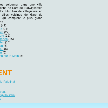
tez séjourner dans une ville
 proche de Gare de Ludwigshafen
re futur lieu de villégiature en
s villes voisines de Gare de
n qui comptent le plus grand
ls !
t
(47)
he
(24)
eim
(22)
erg
(21)
-Baden
(15)
den
(14)
gen
(6)
nau
(6)
rn
(5)
ch-sur-le-Main
(5)
ENT
e-Palatinat
nhalt
ig-Holstein
e