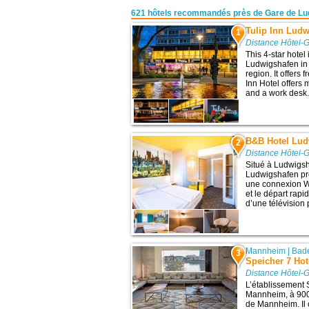
621 hôtels recommandés près de Gare de Lu
Tulip Inn Ludw
1
Distance Hôtel-
This 4-star hotel 
Ludwigshafen in 
region. It offers 
Inn Hotel offers 
and a work desk.
B&B Hotel Lud
2
Distance Hôtel-
Situé à Ludwigsh
Ludwigshafen pr
une connexion Wi
et le départ rap
d’une télévision p
Mannheim
|
Bad
3
Speicher 7 Hot
Distance Hôtel-
L’établissement 
Mannheim, à 900 
de Mannheim. Il 