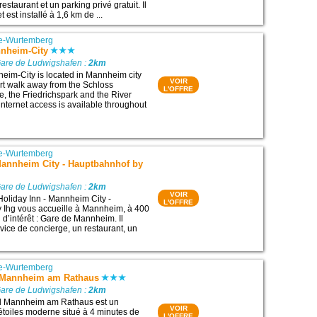
estaurant et un parking privé gratuit. Il
 est installé à 1,6 km de ...
e-Wurtemberg
nheim-City
Gare de Ludwigshafen :
2km
im-City is located in Mannheim city
VOIR
ort walk away from the Schloss
L'OFFRE
 the Friedrichspark and the River
internet access is available throughout
e-Wurtemberg
Mannheim City - Hauptbahnhof by
Gare de Ludwigshafen :
2km
VOIR
Holiday Inn - Mannheim City -
L'OFFRE
 Ihg vous accueille à Mannheim, à 400
 d’intérêt : Gare de Mannheim. Il
ice de concierge, un restaurant, un
e-Wurtemberg
 Mannheim am Rathaus
Gare de Ludwigshafen :
2km
l Mannheim am Rathaus est un
VOIR
étoiles moderne situé à 4 minutes de
L'OFFRE