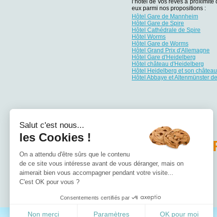
l’hôtel de vos rêves à proximité 
eux parmi nos propositions :
Hôtel Gare de Mannheim
Hôtel Gare de Spire
Hôtel Cathédrale de Spire
Hôtel Worms
Hôtel Gare de Worms
Hôtel Grand Prix d'Allemagne
Hôtel Gare d'Heidelberg
Hôtel château d'Heidelberg
Hôtel Heidelberg et son château
Hôtel Abbaye et Altenmünster d
Salut c'est nous...
les Cookies !
PA
On a attendu d'être sûrs que le contenu
de ce site vous intéresse avant de vous déranger, mais on
Hôtel Bade-Wurtemberg
Hôtel Basse-Saxe
aimerait bien vous accompagner pendant votre visite...
Hôtel Bavière
C'est OK pour vous ?
Hôtel Berlin
Hôtel Brandebourg
Consentements certifiés par
Non merci
Paramètres
OK pour moi