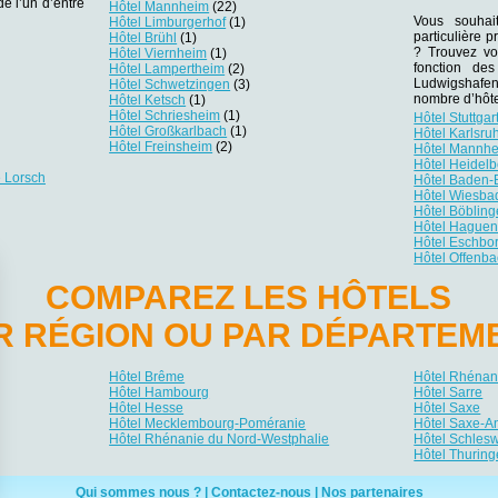
de l’un d’entre
Hôtel Mannheim
(22)
Vous souhai
Hôtel Limburgerhof
(1)
particulière
Hôtel Brühl
(1)
? Trouvez vot
Hôtel Viernheim
(1)
fonction de
Hôtel Lampertheim
(2)
Ludwigshafe
Hôtel Schwetzingen
(3)
nombre d’hôte
Hôtel Ketsch
(1)
Hôtel Schriesheim
(1)
Hôtel Stuttgar
Hôtel Großkarlbach
(1)
Hôtel Karlsru
Hôtel Freinsheim
(2)
Hôtel Mannh
Hôtel Heidelb
e Lorsch
Hôtel Baden
Hôtel Wiesba
Hôtel Böblin
Hôtel Hague
Hôtel Eschbo
Hôtel Offenba
COMPAREZ LES HÔTELS
R RÉGION OU PAR DÉPARTEM
Hôtel Brême
Hôtel Rhénani
Hôtel Hambourg
Hôtel Sarre
Hôtel Hesse
Hôtel Saxe
Hôtel Mecklembourg-Poméranie
Hôtel Saxe-A
Hôtel Rhénanie du Nord-Westphalie
Hôtel Schlesw
Hôtel Thuring
Qui sommes nous ?
|
Contactez-nous
|
Nos partenaires