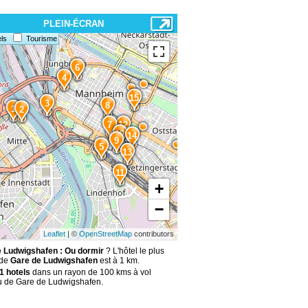
PLEIN-ÉCRAN
ls
Tourisme
6
4
15
3
8
1
2
7
12
10
14
9
5
13
11
+
−
Leaflet
| ©
OpenStreetMap
contributors
 Ludwigshafen : Ou dormir
? L'hôtel le plus
 de
Gare de Ludwigshafen
est à 1 km.
1 hotels
dans un rayon de 100 kms à vol
u de Gare de Ludwigshafen.