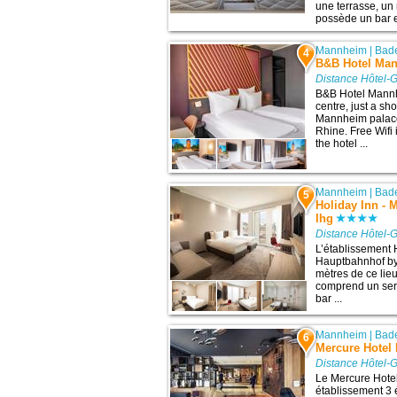
une terrasse, un r
possède un bar et
Mannheim
|
Bad
4
B&B Hotel Man
Distance Hôtel-
B&B Hotel Mannhe
centre, just a sh
Mannheim palace,
Rhine. Free Wifi 
the hotel ...
Mannheim
|
Bad
5
Holiday Inn - 
Ihg
Distance Hôtel-
L’établissement 
Hauptbahnhof by
mètres de ce lieu
comprend un serv
bar ...
Mannheim
|
Bad
6
Mercure Hotel
Distance Hôtel-
Le Mercure Hote
établissement 3 