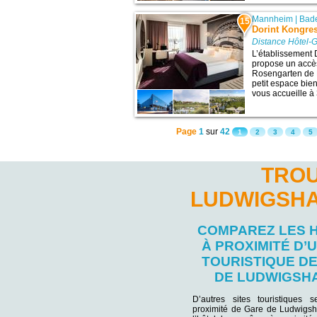
Mannheim
|
Bad
15
Dorint Kongre
Distance Hôtel-
L’établissement
propose un accès
Rosengarten de 
petit espace bien
vous accueille à 3
Page
1
sur
42
1
2
3
4
5
TROU
LUDWIGSHA
COMPAREZ LES 
À PROXIMITÉ D’U
TOURISTIQUE D
DE LUDWIGSH
D’autres sites touristiques 
proximité de Gare de Ludwigsh