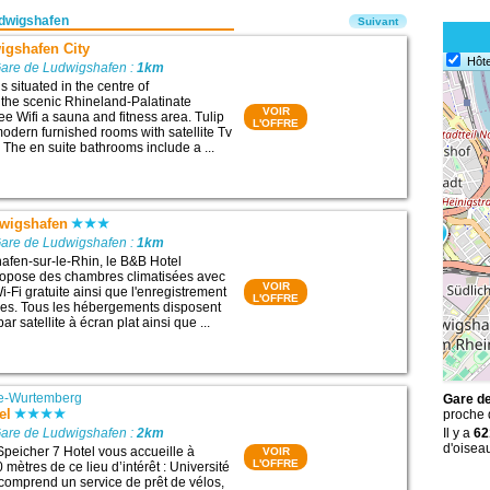
dwigshafen
Suivant
igshafen City
Hôte
Gare de Ludwigshafen :
1km
is situated in the centre of
the scenic Rhineland-Palatinate
VOIR
free Wifi a sauna and fitness area. Tulip
L'OFFRE
modern furnished rooms with satellite Tv
 The en suite bathrooms include a ...
wigshafen
Gare de Ludwigshafen :
1km
afen-sur-le-Rhin, le B&B Hotel
opose des chambres climatisées avec
VOIR
-Fi gratuite ainsi que l'enregistrement
L'OFFRE
ides. Tous les hébergements disposent
ar satellite à écran plat ainsi que ...
e-Wurtemberg
Gare de
el
proche
Gare de Ludwigshafen :
2km
Il y a
62
d'oisea
Speicher 7 Hotel vous accueille à
VOIR
L'OFFRE
mètres de ce lieu d’intérêt : Université
comprend un service de prêt de vélos,