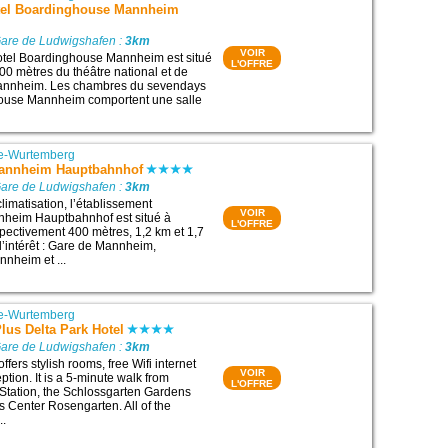
tel Boardinghouse Mannheim
Gare de Ludwigshafen :
3km
VOIR
tel Boardinghouse Mannheim est situé
L'OFFRE
0 mètres du théâtre national et de
 Mannheim. Les chambres du sevendays
ouse Mannheim comportent une salle
e-Wurtemberg
annheim Hauptbahnhof
Gare de Ludwigshafen :
3km
limatisation, l’établissement
VOIR
heim Hauptbahnhof est situé à
L'OFFRE
ectivement 400 mètres, 1,2 km et 1,7
d’intérêt : Gare de Mannheim,
nnheim et ...
e-Wurtemberg
lus Delta Park Hotel
Gare de Ludwigshafen :
3km
offers stylish rooms, free Wifi internet
VOIR
tion. It is a 5-minute walk from
L'OFFRE
tation, the Schlossgarten Gardens
 Center Rosengarten. All of the
..