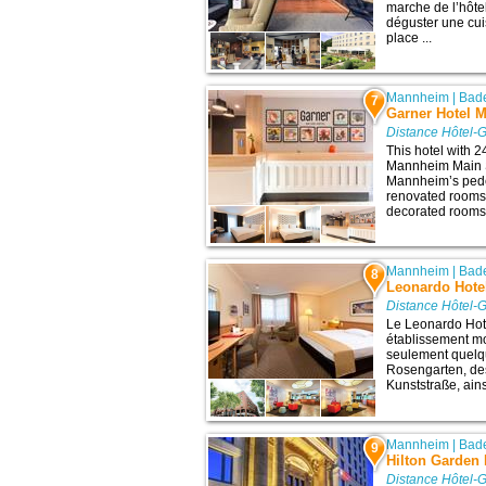
marche de l’hôte
déguster une cuis
place ...
Mannheim
|
Bad
7
Garner Hotel 
Distance Hôtel-
This hotel with 
Mannheim Main S
Mannheim’s pedes
renovated rooms w
decorated rooms o
Mannheim
|
Bad
8
Leonardo Hote
Distance Hôtel-
Le Leonardo Hot
établissement m
seulement quelq
Rosengarten, de
Kunststraße, ains
Mannheim
|
Bad
9
Hilton Garden
Distance Hôtel-