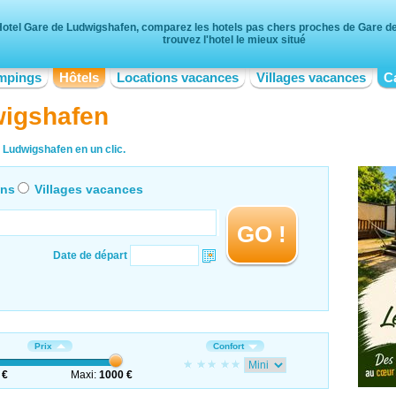
Hotel Gare de Ludwigshafen, comparez les hotels pas chers proches de Gare d
trouvez l'hotel le mieux situé
mpings
Hôtels
Locations vacances
Villages vacances
C
wigshafen
 Ludwigshafen en un clic.
ons
Villages vacances
GO !
Date de départ
Prix
Confort
 €
Maxi:
1000 €