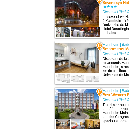
Sevendays Ho
Distance Hôtel-
Le sevendays Ho
à Mannheim, à 90
l'université de
Hotel Boardingh
de bains ...
Mannheim
|
Bad
13
Smartments M
Distance Hôtel-
Disposant de la c
smartments Mann
Mannheim, à resp
km de ces lieux 
Université de Ma
Mannheim
|
Bad
14
Best Western P
Distance Hôtel-
This 4-star hotel 
and 24-hour recep
Mannheim Main S
and the Congress
spacious rooms .