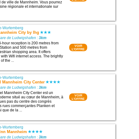
l de ville de Mannheim. Vous pourrez
ine régionale et internationale sur
e-Wurtemberg
Mannheim City by Ihg
Gare de Ludwigshafen :
3km
24-hour reception is 200 metres from
VOIR
tation and 500 metres from
L'OFFRE
trian shopping area. It offers
ith Wifi internet access. The brightly
f the ...
e-Wurtemberg
l Mannheim City Center
Gare de Ludwigshafen :
3km
el Mannheim City Center est un
VOIR
oderne situé au cœur de Mannheim, à
L'OFFRE
ues pas du centre des congrès
s rues commerçantes Planken et
i que de la ...
e-Wurtemberg
 Inn Mannheim
Gare de Ludwigshafen :
3km