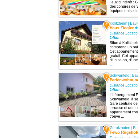
lieux d’intérêt :
des congrès de W
équipements tels 
Kolitzheim
|
Bavi
4
Haus Ziegler
Distance Locatio
14km
Situé à Kolitzhe
comprend un balc
Cet appartement 
gratuit. Cet ap
d'un salon, d'un
...
Schwanfeld
|
Bav
5
Ferienwohnung
Distance Locatio
14km
L’hébergement F
Schwanfeld, à se
Gare centrale de
terrasse et une c
appartement comp
trouve ...
Gerolzhofen
|
Ba
6
Fewo Rügshof
Distance Locatio