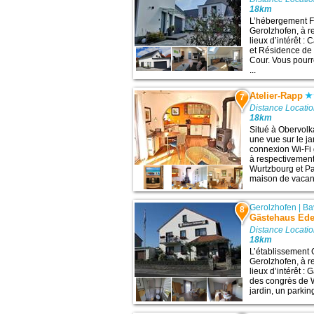
18km
L’hébergement F
Gerolzhofen, à r
lieux d’intérêt :
et Résidence de 
Cour. Vous pourr
...
Atelier-Rapp
7
Distance Locatio
18km
Situé à Obervolk
une vue sur le ja
connexion Wi-Fi 
à respectivement
Wurtzbourg et Pa
maison de vacan
Gerolzhofen
|
Ba
8
Gästehaus Ed
Distance Locatio
18km
L’établissement
Gerolzhofen, à r
lieux d’intérêt :
des congrès de W
jardin, un parking