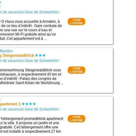
e
n de vacances-Gare de Schweinfurt :
VOIR
D Haus vous accueille à Arnstein, à
L'OFFRE
e ce lieu d’intérêt : Gare centrale de
fre une vue sur le cours d’eau et
nexion Wi-Fi gratuite ainsi qu’un
tuit. Cet appartement est à ...
|
Bavière
 Steigerwaldblick
n de vacances-Gare de Schweinfurt :
VOIR
erienwohnung Steigerwaldblick vous
L'OFFRE
olshausen, à respectivement 45 km et
x d’intérêt : Palais des congrès de
thédrale Saint-Kilian de Wurtzbourg ...
e
apartment 1
n de vacances-Gare de Schweinfurt :
VOIR
 l’hébergement promedklinik apartment
L'OFFRE
r la ville. Il propose un jardin et une
gratuite. Cet hébergement offre une
 et est installé à respectivement 27 km