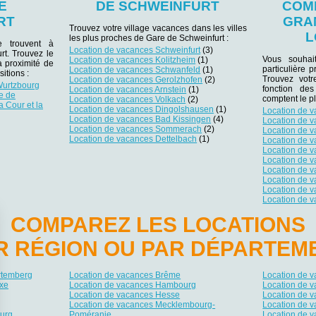
E
DE SCHWEINFURT
COM
RT
GRA
Trouvez votre village vacances dans les villes
L
les plus proches de Gare de Schweinfurt :
se trouvent à
Location de vacances Schweinfurt
(3)
rt. Trouvez le
Vous souhai
Location de vacances Kolitzheim
(1)
à proximité de
particulière 
Location de vacances Schwanfeld
(1)
itions :
Trouvez votr
Location de vacances Gerolzhofen
(2)
Wurtzbourg
fonction des
Location de vacances Arnstein
(1)
e de
comptent le p
Location de vacances Volkach
(2)
a Cour et la
Location de vacances Dingolshausen
(1)
Location de 
Location de vacances Bad Kissingen
(4)
Location de 
Location de vacances Sommerach
(2)
Location de 
Location de vacances Dettelbach
(1)
Location de 
Location de 
Location de 
Location de v
Location de 
Location de v
Location de 
COMPAREZ LES LOCATIONS
R RÉGION OU PAR DÉPARTEM
rtemberg
Location de vacances Brême
Location de 
xe
Location de vacances Hambourg
Location de 
Location de vacances Hesse
Location de 
Location de vacances Mecklembourg-
Location de 
urg
Poméranie
Location de v