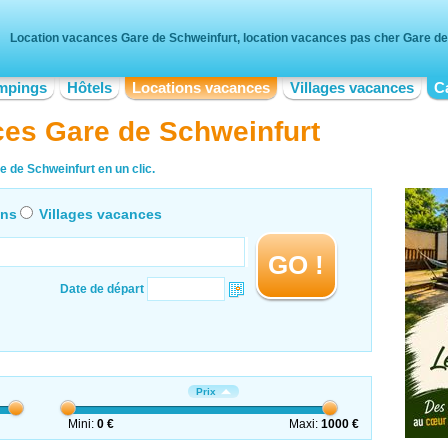
Location vacances Gare de Schweinfurt, location vacances pas cher Gare de
mpings
Hôtels
Locations vacances
Villages vacances
C
ces Gare de Schweinfurt
 de Schweinfurt en un clic.
ons
Villages vacances
GO !
Date de départ
Prix
Mini:
0 €
Maxi:
1000 €