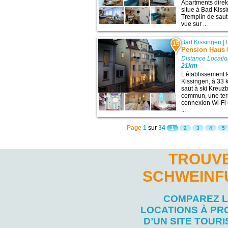
Apartments direk
situe à Bad Kissi
Tremplin de saut
vue sur ...
Bad Kissingen
|
15
Pension Haus
Distance Locatio
21km
L’établissement
Kissingen, à 33 k
saut à ski Kreuz
commun, une ter
connexion Wi-Fi 
...
Page
1
sur
34
1
2
3
4
5
TROUVE
SCHWEINF
COMPAREZ 
LOCATIONS À PR
D’UN SITE TOURI