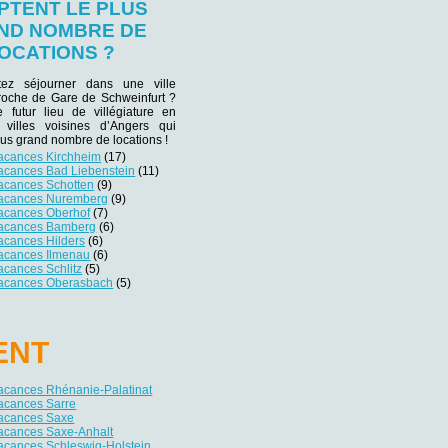
PTENT LE PLUS
ND NOMBRE DE
OCATIONS ?
tez séjourner dans une ville
proche de Gare de Schweinfurt ?
e futur lieu de villégiature en
 villes voisines d’Angers qui
lus grand nombre de locations !
vacances Kirchheim
(17)
vacances Bad Liebenstein
(11)
vacances Schotten
(9)
vacances Nuremberg
(9)
vacances Oberhof
(7)
vacances Bamberg
(6)
acances Hilders
(6)
vacances Ilmenau
(6)
acances Schlitz
(5)
vacances Oberasbach
(5)
ENT
vacances Rhénanie-Palatinat
vacances Sarre
vacances Saxe
vacances Saxe-Anhalt
acances Schleswig-Holstein