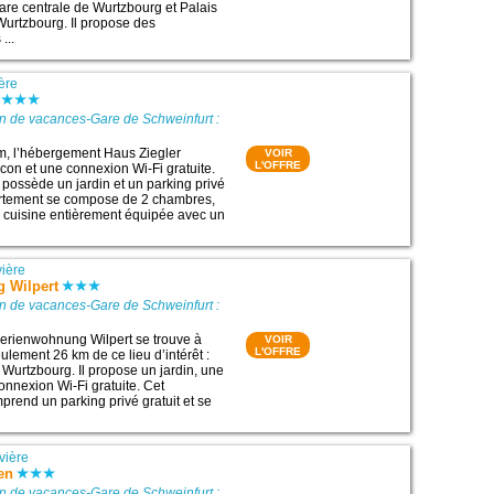
 Gare centrale de Wurtzbourg et Palais
urtzbourg. Il propose des
...
ère
n de vacances-Gare de Schweinfurt :
im, l’hébergement Haus Ziegler
VOIR
L'OFFRE
on et une connexion Wi-Fi gratuite.
possède un jardin et un parking privé
partement se compose de 2 chambres,
e cuisine entièrement équipée avec un
ière
 Wilpert
n de vacances-Gare de Schweinfurt :
erienwohnung Wilpert se trouve à
VOIR
L'OFFRE
ulement 26 km de ce lieu d’intérêt :
 Wurtzbourg. Il propose un jardin, une
onnexion Wi-Fi gratuite. Cet
rend un parking privé gratuit et se
vière
en
n de vacances-Gare de Schweinfurt :