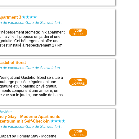
e
apartment 3
n de vacances-Gare de Schweinfurt :
VOIR
 l’hébergement promedklinik apartment
L'OFFRE
r la ville. Il propose un jardin et une
gratuite. Cet hébergement offre une
 et est installé à respectivement 27 km
astehof Borst
n de vacances-Gare de Schweinfurt :
Weingut und Gastehof Borst se situe à
VOIR
 auberge possède également une
L'OFFRE
ratuite et un parking privé gratuit.
ements comportent une armoire, un
e vue sur le jardin, une salle de bains
Bavière
mely Stay - Moderne Apartments
tzentrum mit Self-Check-in
n de vacances-Gare de Schweinfurt :
VOIR
L'OFFRE
Elapart by Homely Stay - Moderne