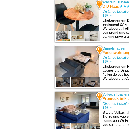
Arnstein
|
Bavièr
9
D D Haus
Distance Locatio
19km
L’hébergement D 
seulement 27 km d
Wurtzbourg. Il of
comprend une con
parking privé gra
Dingolshausen
10
Ferienwohnung
Distance Locatio
19km
L’hébergement F
accueille à Ding
46 km de ces lieu
Wurtzbourg et Ca
Volkach
|
Bavièr
11
Promedklinik 
Distance Locatio
19km
Situé à Volkach,
1 offre une vue su
connexion Wi-Fi 
vue sur le jardin
...