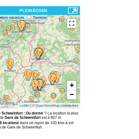
PLEIN-ÉCRAN
ations-vacances
Tourisme
14
15
3
2
1
9
5
4
6
10
8
7
+
12
11
13
−
Leaflet
| ©
OpenStreetMap
contributors
 Schweinfurt : Ou dormir
? La location la plus
 de
Gare de Schweinfurt
est à 807 m.
9 locations
dans un rayon de 100 kms à vol
u de Gare de Schweinfurt.