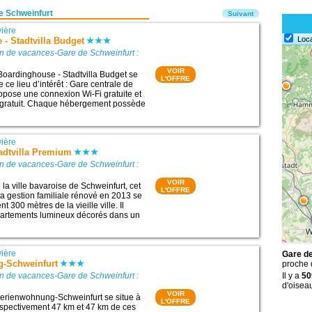
e Schweinfurt
Suivant
ière
Loc
- Stadtvilla Budget
n de vacances-Gare de Schweinfurt :
VOIR
Boardinghouse - Stadtvilla Budget se
L'OFFRE
 ce lieu d’intérêt : Gare centrale de
ropose une connexion Wi-Fi gratuite et
é gratuit. Chaque hébergement possède
ière
tadtvilla Premium
n de vacances-Gare de Schweinfurt :
VOIR
la ville bavaroise de Schweinfurt, cet
L'OFFRE
la gestion familiale rénové en 2013 se
t 300 mètres de la vieille ville. Il
artements lumineux décorés dans un
ière
Gare de
-Schweinfurt
proche
n de vacances-Gare de Schweinfurt :
Il y a
50
d'oisea
VOIR
erienwohnung-Schweinfurt se situe à
L'OFFRE
espectivement 47 km et 47 km de ces