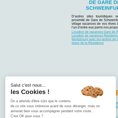
DE GARE D
SCHWEINFU
D’autres sites touristiques 
proximité de Gare de Schweinfu
village vacances de vos rêves 
l’un d’entre eux parmi nos propos
Location de vacances Gare de 
Location de vacances Résidenc
Wurtzbourg avec les jardins de l
place de la Résidence
Salut c'est nous...
les Cookies !
PA
On a attendu d'être sûrs que le contenu
Location de vacances Bade-Wu
de ce site vous intéresse avant de vous déranger, mais on
Location de vacances Basse-Sa
Location de vacances Bavière
aimerait bien vous accompagner pendant votre visite...
Location de vacances Berlin
C'est OK pour vous ?
Location de vacances Brandebo