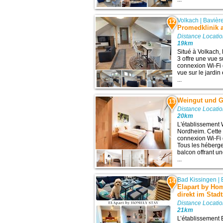
Volkach
|
Bavièr
12
Promedklinik 
Distance Locatio
19km
Situé à Volkach,
3 offre une vue su
connexion Wi-Fi 
vue sur le jardin
...
Weingut und G
13
Distance Locatio
20km
L'établissement 
Nordheim. Cette
connexion Wi-Fi g
Tous les héberg
balcon offrant un
...
Bad Kissingen
|
14
Elapart by Ho
direkt im Stad
Distance Locatio
21km
L’établissement 