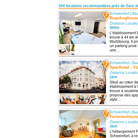
509 locations recommandées près de Gare d
Schweinfurt
|
Bav
1
Boardinghouse 
Distance Locatio
800m
L’établissement 
trouve à 44 km de
Wurtzbourg. Il p
un parking priv
une ...
Schweinfurt
|
Bav
2
Aparthotel - S
Distance Locatio
1km
Situé au cœur de 
établissement à 
trouve à seulemen
propose des app
style ...
Schweinfurt
|
Bav
3
Ferienwohnung
Distance Locatio
3km
L’hébergement F
Schweinfurt, à r