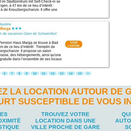
t im Stadtzentrum mit Self-Check-in se
ngen, à 47 km de ce lieu d’intérêt :
 à ski Kreuzbergschanze. Il offre une
Bavière
 Marga
n de vacances-Gare de Schweinfurt :
 Pension Haus Marga se trouve à Bad
VOIR
L'OFFRE
m de ce lieu d’intérêt : Tremplin de
bergschanze. Il propose un salon
rasse, des hébergements, ainsi qu'une
gratuite dans l’ensemble de ses locaux
6
7
8
9
10
11
12
13
14
15
>
Z LA LOCATION AUTOUR DE 
URT SUSCEPTIBLE DE VOUS I
LES
TROUVEZ VOTRE
QU
OXIMITÉ
LOCATION DANS UNE
AUTO
STIQUE
VILLE PROCHE DE GARE
S