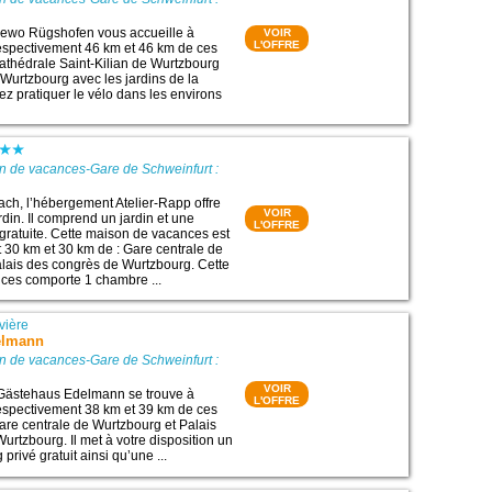
ewo Rügshofen vous accueille à
VOIR
L'OFFRE
espectivement 46 km et 46 km de ces
 Cathédrale Saint-Kilian de Wurtzbourg
Wurtzbourg avec les jardins de la
ez pratiquer le vélo dans les environs
n de vacances-Gare de Schweinfurt :
ach, l’hébergement Atelier-Rapp offre
VOIR
rdin. Il comprend un jardin et une
L'OFFRE
gratuite. Cette maison de vacances est
 30 km et 30 km de : Gare centrale de
lais des congrès de Wurtzbourg. Cette
ces comporte 1 chambre ...
vière
elmann
n de vacances-Gare de Schweinfurt :
VOIR
 Gästehaus Edelmann se trouve à
L'OFFRE
espectivement 38 km et 39 km de ces
 Gare centrale de Wurtzbourg et Palais
urtzbourg. Il met à votre disposition un
 privé gratuit ainsi qu’une ...