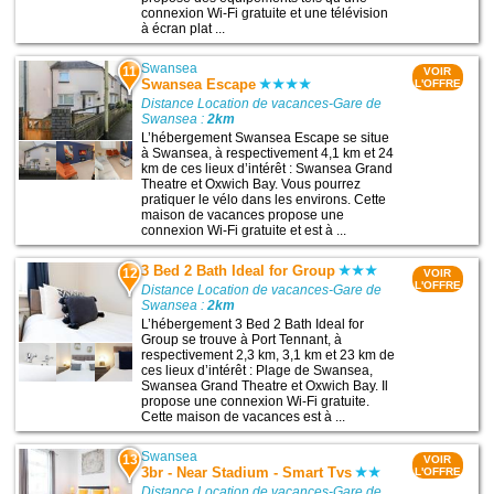
connexion Wi-Fi gratuite et une télévision
à écran plat ...
Swansea
11
VOIR
Swansea Escape
L'OFFRE
Distance Location de vacances-Gare de
Swansea :
2km
L’hébergement Swansea Escape se situe
à Swansea, à respectivement 4,1 km et 24
km de ces lieux d’intérêt : Swansea Grand
Theatre et Oxwich Bay. Vous pourrez
pratiquer le vélo dans les environs. Cette
maison de vacances propose une
connexion Wi-Fi gratuite et est à ...
3 Bed 2 Bath Ideal for Group
12
VOIR
L'OFFRE
Distance Location de vacances-Gare de
Swansea :
2km
L’hébergement 3 Bed 2 Bath Ideal for
Group se trouve à Port Tennant, à
respectivement 2,3 km, 3,1 km et 23 km de
ces lieux d’intérêt : Plage de Swansea,
Swansea Grand Theatre et Oxwich Bay. Il
propose une connexion Wi-Fi gratuite.
Cette maison de vacances est à ...
Swansea
13
VOIR
3br - Near Stadium - Smart Tvs
L'OFFRE
Distance Location de vacances-Gare de