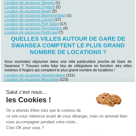
Location de vacances Skewen
(1)
Location de vacances Clydach
(2)
Location de vacances Neath
(2)
Location de vacances Blaenhonddan
(1)
Location de vacances Llanelli
(17)
Location de vacances Port Talbot
(17)
Location de vacances Reynoldston
(4)
Location de vacances Porthcawl
(7)
QUELLES VILLES AUTOUR DE GARE DE
SWANSEA COMPTENT LE PLUS GRAND
NOMBRE DE LOCATIONS ?
Vous souhaitez séjourner dans une ville particulière proche de Gare de
Swansea ? Trouvez votre futur lieu de villégiature en fonction des villes
voisines d’Angers qui comptent le plus grand nombre de locations !
Location de vacances Haverfordwest
(151)
Location de vacances Ilfracombe
(123)
Location de vacances Tenby
(120)
Location de vacances Newport
(73)
Salut c'est nous...
Location de vacances Bideford
(61)
Location de vacances Narberth
(61)
les Cookies !
Location de vacances Bristol
(61)
Location de vacances Saundersfoot
(60)
Location de vacances Swansea
(57)
On a attendu d'être sûrs que le contenu de
Location de vacances Bude
(51)
ce site vous intéresse avant de vous déranger, mais on aimerait bien
vous accompagner pendant votre visite...
Qui sommes nous ?
|
Contactez-nous
|
Nos partenaires
C'est OK pour vous ?
Campings
Hôtels
Locations vacances
Villages vacances
Guides