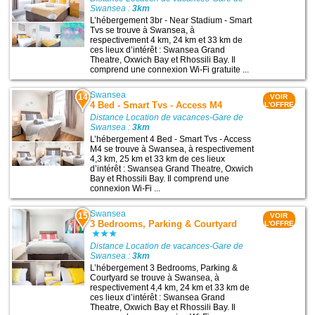
Swansea :
3km
L’hébergement 3br - Near Stadium - Smart
Tvs se trouve à Swansea, à
respectivement 4 km, 24 km et 33 km de
ces lieux d’intérêt : Swansea Grand
Theatre, Oxwich Bay et Rhossili Bay. Il
comprend une connexion Wi-Fi gratuite ...
Swansea
14
VOIR
4 Bed - Smart Tvs - Access M4
L'OFFRE
Distance Location de vacances-Gare de
Swansea :
3km
L’hébergement 4 Bed - Smart Tvs - Access
M4 se trouve à Swansea, à respectivement
4,3 km, 25 km et 33 km de ces lieux
d’intérêt : Swansea Grand Theatre, Oxwich
Bay et Rhossili Bay. Il comprend une
connexion Wi-Fi ...
Swansea
15
VOIR
3 Bedrooms, Parking & Courtyard
L'OFFRE
Distance Location de vacances-Gare de
Swansea :
3km
L’hébergement 3 Bedrooms, Parking &
Courtyard se trouve à Swansea, à
respectivement 4,4 km, 24 km et 33 km de
ces lieux d’intérêt : Swansea Grand
Theatre, Oxwich Bay et Rhossili Bay. Il