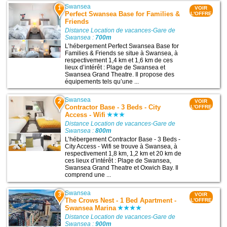
Swansea
1
VOIR
Perfect Swansea Base for Families &
L'OFFRE
Friends
Distance Location de vacances-Gare de
Swansea :
700m
L’hébergement Perfect Swansea Base for
Families & Friends se situe à Swansea, à
respectivement 1,4 km et 1,6 km de ces
lieux d’intérêt : Plage de Swansea et
Swansea Grand Theatre. Il propose des
équipements tels qu’une ...
Swansea
2
VOIR
Contractor Base - 3 Beds - City
L'OFFRE
Access - Wifi
Distance Location de vacances-Gare de
Swansea :
800m
L’hébergement Contractor Base - 3 Beds -
City Access - Wifi se trouve à Swansea, à
respectivement 1,8 km, 1,2 km et 20 km de
ces lieux d’intérêt : Plage de Swansea,
Swansea Grand Theatre et Oxwich Bay. Il
comprend une ...
Swansea
3
VOIR
The Crows Nest - 1 Bed Apartment -
L'OFFRE
Swansea Marina
Distance Location de vacances-Gare de
Swansea :
900m