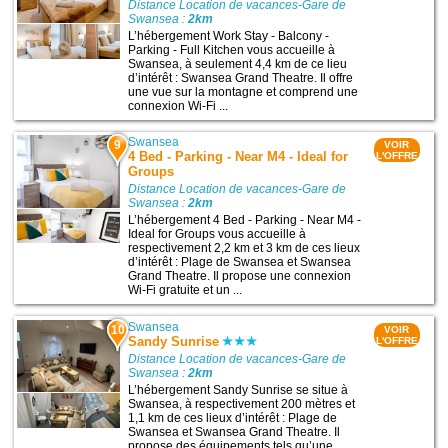
Distance Location de vacances-Gare de
Swansea :
2km
L’hébergement Work Stay - Balcony -
Parking - Full Kitchen vous accueille à
Swansea, à seulement 4,4 km de ce lieu
d’intérêt : Swansea Grand Theatre. Il offre
une vue sur la montagne et comprend une
connexion Wi-Fi ...
Swansea
9
VOIR
4 Bed - Parking - Near M4 - Ideal for
L'OFFRE
Groups
Distance Location de vacances-Gare de
Swansea :
2km
L’hébergement 4 Bed - Parking - Near M4 -
Ideal for Groups vous accueille à
respectivement 2,2 km et 3 km de ces lieux
d’intérêt : Plage de Swansea et Swansea
Grand Theatre. Il propose une connexion
Wi-Fi gratuite et un ...
Swansea
10
VOIR
Sandy Sunrise
L'OFFRE
Distance Location de vacances-Gare de
Swansea :
2km
L’hébergement Sandy Sunrise se situe à
Swansea, à respectivement 200 mètres et
1,1 km de ces lieux d’intérêt : Plage de
Swansea et Swansea Grand Theatre. Il
propose des équipements tels qu’une