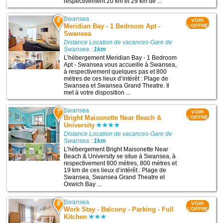
respectivement 20 km et 29 km de ...
Swansea
6
VOIR
Meridian Bay - 1 Bedroom Apt -
L'OFFRE
Swansea
Distance Location de vacances-Gare de
Swansea :
1km
L’hébergement Meridian Bay - 1 Bedroom
Apt - Swansea vous accueille à Swansea,
à respectivement quelques pas et 800
mètres de ces lieux d’intérêt : Plage de
Swansea et Swansea Grand Theatre. Il
met à votre disposition ...
Swansea
7
VOIR
Bright Maisonette Near Beach &
L'OFFRE
University
Distance Location de vacances-Gare de
Swansea :
1km
L’hébergement Bright Maisonette Near
Beach & University se situe à Swansea, à
respectivement 800 mètres, 800 mètres et
19 km de ces lieux d’intérêt : Plage de
Swansea, Swansea Grand Theatre et
Oxwich Bay ...
Swansea
8
VOIR
Work Stay - Balcony - Parking - Full
L'OFFRE
Kitchen