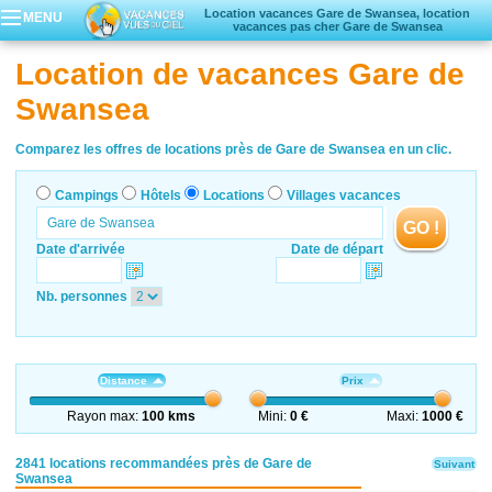
Location vacances Gare de Swansea, location
MENU
vacances pas cher Gare de Swansea
Campings
Location de vacances Gare de
Hôtels
Swansea
Locations vacances
Villages vacances
Comparez les offres de locations près de Gare de Swansea en un clic.
Campings
Hôtels
Locations
Villages vacances
GO !
Date d'arrivée
Date de départ
Nb. personnes
Distance
Prix
Rayon max:
100 kms
Mini:
0 €
Maxi:
1000 €
2841 locations recommandées près de Gare de
Suivant
Swansea