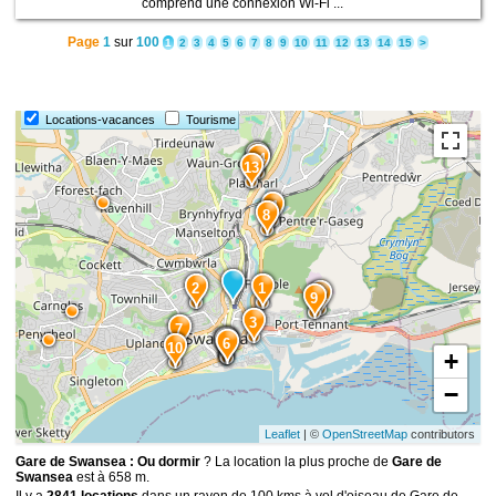
comprend une connexion Wi-Fi ...
Page
1
sur
100
1
2
3
4
5
6
7
8
9
10
11
12
13
14
15
>
Locations-vacances
Tourisme
15
14
13
11
8
2
1
12
9
3
7
4
5
6
10
+
−
Leaflet
| ©
OpenStreetMap
contributors
Gare de Swansea : Ou dormir
? La location la plus proche de
Gare de
Swansea
est à 658 m.