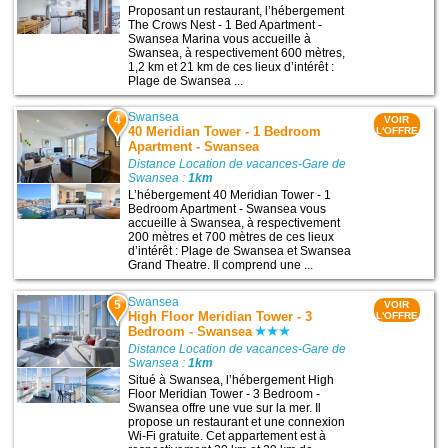
Proposant un restaurant, l’hébergement
The Crows Nest - 1 Bed Apartment -
Swansea Marina vous accueille à
Swansea, à respectivement 600 mètres,
1,2 km et 21 km de ces lieux d’intérêt :
Plage de Swansea ...
Swansea
4
VOIR
40 Meridian Tower - 1 Bedroom
L'OFFRE
Apartment - Swansea
Distance Location de vacances-Gare de
Swansea :
1km
L’hébergement 40 Meridian Tower - 1
Bedroom Apartment - Swansea vous
accueille à Swansea, à respectivement
200 mètres et 700 mètres de ces lieux
d’intérêt : Plage de Swansea et Swansea
Grand Theatre. Il comprend une ...
Swansea
5
VOIR
High Floor Meridian Tower - 3
L'OFFRE
Bedroom - Swansea
Distance Location de vacances-Gare de
Swansea :
1km
Situé à Swansea, l’hébergement High
Floor Meridian Tower - 3 Bedroom -
Swansea offre une vue sur la mer. Il
propose un restaurant et une connexion
Wi-Fi gratuite. Cet appartement est à