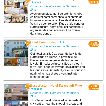
L'OFFRE
Distance Hôtel-Gare est de Darmstadt :
1km
Avec un emplacement de premier choix,
ce nouvel hôtel convient à la clientèle de
tourisme comme à la clientèle d'affaires.
Voisin du centre scientifique et de congrès
Darmstadtium, notre hôtel est parfait pour
organiser des conférences. Il se trouve
dans une zone ...
Hotel Ernst Ludwig
2
VOIR
L'OFFRE
Distance Hôtel-Gare est de Darmstadt :
1km
Cet hôtel est situé au cœur de la ville de
Darmstadt, en Hesse, à proximité de
l'université technique et de la clinique.
L'Hotel Ernst Ludwig constitue un pied-à-
terre idéal pour les voyageurs d'affaires ou
les touristes à Darmstadt, célèbre pour son
patrimoine jazz et ses divers instituts
technologiques ...
Best Western Hotel Darmstadt Mitte
3
VOIR
L'OFFRE
Distance Hôtel-Gare est de Darmstadt :
2km
This 3-star hotel is located in Darmstadt
city centre, near the shopping areas and