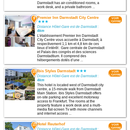
Darmstadt has air-conditioned rooms, a
work desk, and a private bathroom ...
Premier Inn Darmstadt City Centre
9
VOIR
L'OFFRE
Distance Hôtel-Gare est de Darmstadt :
4km
L’établissement Premier Inn Darmstadt
City Centre vous accueille à Darmstadt, à
respectivement 1,1 km et 4,8 km de ces
lieux d’intérêt : Gare centrale de Darmstadt
et Palais des congrès et des sciences
Darmstadtium. Il comprend des
hébergements dotés d’une ...
Ibis Styles Darmstadt
10
VOIR
L'OFFRE
Distance Hôtel-Gare est de Darmstadt :
4km
This hotel is located west of Darmstadt city
centre, a 15-minute walk from Darmstadt
Main Station. ibis Styles Darmstadt offers
on-site parking and excellent motorway
access to Frankfurt. The rooms at the
property feature a work desk and a multi-
media flat-screen Tv with movie channels
and internet access ...
Hotel Reuterhof
11
VOIR
L'OFFRE
Distance Hôtel-Gare est de Darmstadt :