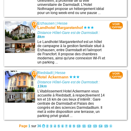
Griesheim, à proximité de la ville
universitaire de Darmstadt. L'Hotel
Nothnagel propose un hébergement idéal
pour un long week-end ou une pause ...
Erzhausen
|
Hesse
14
VOIR
Landhotel Margaretenhof
L'OFFRE
Distance Hôtel-Gare est de Darmstadt :
8km
Le Landhotel Margaretenhof est un hôtel
de campagne à la gestion familiale situé à
Erzhausen, entre Darmstadt et l'aéroport
de Francfort. Il propose des chambres
modernes, ainsi qu'une connexion Wi-Fi et
un parking ...
Riedstadt
|
Hesse
15
VOIR
Hotel Ackermann
L'OFFRE
Distance Hôtel-Gare est de Darmstadt :
13km
L’établissement Hotel Ackermann vous
accueille à Riedstadt, à respectivement 14
km et 16 km de ces lieux d’intérêt : Gare
centrale de Darmstadt et Palais des
congrès et des sciences Darmstadtium. Il
met à votre disposition une terrasse, un
parking privé gratuit ...
Page
1
sur
36
1
2
3
4
5
6
7
8
9
10
11
12
13
14
15
>