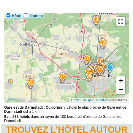
Hôtels
Tourisme
14
12
11
4
1
6
5
2
3
8
7
9
10
13
+
15
−
Leaflet
| ©
OpenStreetMap
contributors
Gare est de Darmstadt : Ou dormir
? L'hôtel le plus proche de
Gare est de
Darmstadt
est à 1 km.
Il y a
533 hotels
dans un rayon de 100 kms à vol d'oiseau de Gare est de
Darmstadt.
TROUVEZ L'HÔTEL AUTOUR