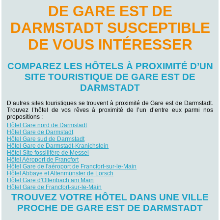
DE GARE EST DE
DARMSTADT SUSCEPTIBLE
DE VOUS INTÉRESSER
COMPAREZ LES HÔTELS À PROXIMITÉ D’UN
SITE TOURISTIQUE DE GARE EST DE
DARMSTADT
D’autres sites touristiques se trouvent à proximité de Gare est de Darmstadt.
Trouvez l’hôtel de vos rêves à proximité de l’un d’entre eux parmi nos
propositions :
Hôtel Gare nord de Darmstadt
Hôtel Gare de Darmstadt
Hôtel Gare sud de Darmstadt
Hôtel Gare de Darmstadt-Kranichstein
Hôtel Site fossilifère de Messel
Hôtel Aéroport de Francfort
Hôtel Gare de l'aéroport de Francfort-sur-le-Main
Hôtel Abbaye et Altenmünster de Lorsch
Hôtel Gare d'Offenbach am Main
Hôtel Gare de Francfort-sur-le-Main
TROUVEZ VOTRE HÔTEL DANS UNE VILLE
PROCHE DE GARE EST DE DARMSTADT