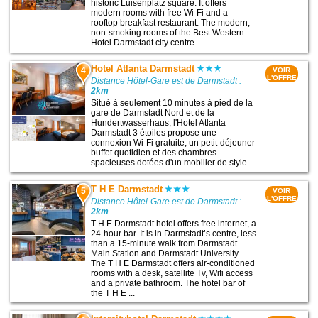
historic Luisenplatz square. It offers
modern rooms with free Wi-Fi and a
rooftop breakfast restaurant. The modern,
non-smoking rooms of the Best Western
Hotel Darmstadt city centre ...
Hotel Atlanta Darmstadt
4
VOIR
L'OFFRE
Distance Hôtel-Gare est de Darmstadt :
2km
Situé à seulement 10 minutes à pied de la
gare de Darmstadt Nord et de la
Hundertwasserhaus, l'Hotel Atlanta
Darmstadt 3 étoiles propose une
connexion Wi-Fi gratuite, un petit-déjeuner
buffet quotidien et des chambres
spacieuses dotées d'un mobilier de style ...
T H E Darmstadt
5
VOIR
L'OFFRE
Distance Hôtel-Gare est de Darmstadt :
2km
T H E Darmstadt hotel offers free internet, a
24-hour bar. It is in Darmstadt’s centre, less
than a 15-minute walk from Darmstadt
Main Station and Darmstadt University.
The T H E Darmstadt offers air-conditioned
rooms with a desk, satellite Tv, Wifi access
and a private bathroom. The hotel bar of
the T H E ...