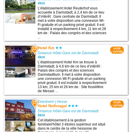
4km
L’établissement Hotel Reuterhof vous
accueille à Darmstadt, à 2,4 km de ce lieu
d’intérêt : Gare centrale de Darmstadt. Il
met à votre disposition une connexion Wi-
Fi gratuite et un parking privé gratuit. Il est
installé à respectivement 4 km, 11 km et 28
km de : Palais des congrès et des sciences
...
Hotel Km
12
VOIR
L'OFFRE
Distance Hôtel-Gare est de Darmstadt :
4km
L’établissement Hotel Km se trouve à
Darmstadt, à 4,6 km de ce lieu d’intérêt :
Palais des congrès et des sciences
Darmstadtium. Il met à votre disposition
une connexion Wi-Fi gratuite et un parking
privé gratuit. Il est installé à respectivement
13 km, 25 km et 26 km de : Site fossilifère
de Messel ...
Griesheim
|
Hesse
13
VOIR
Hotel Nothnagel
L'OFFRE
Distance Hôtel-Gare est de Darmstadt :
8km
Cet établissement à la gestion
familialel'hôtel 3 étoiles supérieur est situé
dans le centre de la ville hessoise de