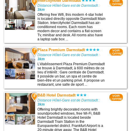
Intercityhotel Darmstadt
6
VOIR
L'OFFRE
Distance Hôtel-Gare est de Darmstadt :
3km
Offering free Wifi, this modern 4-star hotel
is located directly opposite Darmstadt Main
Station. Intercityhotel Darmstadt has air-
conditioned rooms. Each room has
modern decor and contains a flat-screen
Tv, minibar and desk. All rooms also have
a laptop safe box ...
Plaza Premium Darmstadt
7
VOIR
L'OFFRE
Distance Hôtel-Gare est de Darmstadt :
3km
L’établissement Plaza Premium Darmstadt
se trouve à Darmstadt, à 600 mètres de ce
lieu d’intérêt : Gare centrale de Darmstadt.
Il possède un bar, un spa et centre de
bien-être et un parking privé. Il propose un
restaurant, une salle de sport ...
B&B Hotel Darmstadt
8
VOIR
L'OFFRE
Distance Hôtel-Gare est de Darmstadt :
3km
Offering brightly decorated rooms with
soundproofed windows, free Wi-Fi, B&B
Hotel Darmstadt is located beside
Darmstadt Train Station in the
Europaviertel district. Frankfurt Airport is a
20-minute drive away. The B&B Hotel