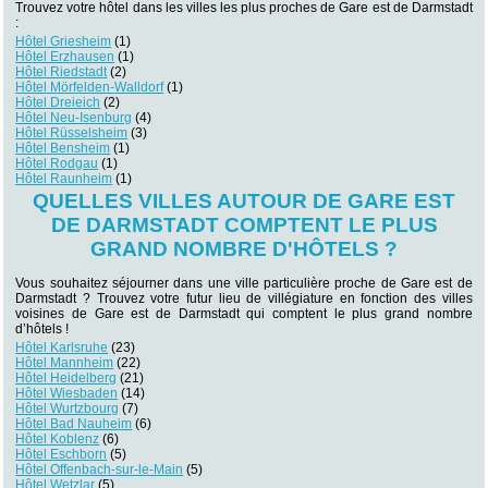
Trouvez votre hôtel dans les villes les plus proches de Gare est de Darmstadt
:
Hôtel Griesheim
(1)
Hôtel Erzhausen
(1)
Hôtel Riedstadt
(2)
Hôtel Mörfelden-Walldorf
(1)
Hôtel Dreieich
(2)
Hôtel Neu-Isenburg
(4)
Hôtel Rüsselsheim
(3)
Hôtel Bensheim
(1)
Hôtel Rodgau
(1)
Hôtel Raunheim
(1)
QUELLES VILLES AUTOUR DE GARE EST
DE DARMSTADT COMPTENT LE PLUS
GRAND NOMBRE D'HÔTELS ?
Vous souhaitez séjourner dans une ville particulière proche de Gare est de
Darmstadt ? Trouvez votre futur lieu de villégiature en fonction des villes
voisines de Gare est de Darmstadt qui comptent le plus grand nombre
d’hôtels !
Hôtel Karlsruhe
(23)
Hôtel Mannheim
(22)
Hôtel Heidelberg
(21)
Hôtel Wiesbaden
(14)
Hôtel Wurtzbourg
(7)
Hôtel Bad Nauheim
(6)
Hôtel Koblenz
(6)
Hôtel Eschborn
(5)
Hôtel Offenbach-sur-le-Main
(5)
Hôtel Wetzlar
(5)