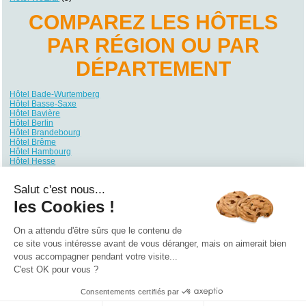
COMPAREZ LES HÔTELS
PAR RÉGION OU PAR
DÉPARTEMENT
Hôtel Bade-Wurtemberg
Hôtel Basse-Saxe
Hôtel Bavière
Hôtel Berlin
Hôtel Brandebourg
Hôtel Brême
Hôtel Hambourg
Hôtel Hesse
Hôtel Mecklembourg-Poméranie
Hôtel Rhénanie du Nord-Westphalie
Salut c'est nous...
Hôtel Rhénanie-Palatinat
Hôtel Sarre
les Cookies !
Hôtel Saxe
Hôtel Saxe-Anhalt
Hôtel Schleswig-Holstein
On a attendu d'être sûrs que le contenu de
Hôtel Thuringe
ce site vous intéresse avant de vous déranger, mais on aimerait bien
vous accompagner pendant votre visite...
Qui sommes nous ?
|
Contactez-nous
|
Nos partenaires
C'est OK pour vous ?
Campings
Hôtels
Locations vacances
Villages vacances
Guides
Consentements certifiés par
©2021 Vacances Vues du Ciel