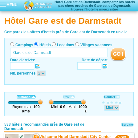
Hotel Gare est de Darmstadt, comparez les hotels
MENU
pas chers proches de Gare est de Darmstadt,
trouvez l'hotel le mieux situé
Campings
Hôtel Gare est de Darmstadt
Hôtels
Locations vacances
Comparez les offres d'hotels près de Gare est de Darmstadt en un clic.
Villages vacances
Campings
Hôtels
Locations
Villages vacances
GO !
Date d'arrivée
Date de départ
Nb. personnes
Distance
Prix
Confort
Rayon max:
100
Mini:
0 €
Maxi:
1000
kms
€
533 hôtels recommandés près de Gare est de
Suivant
Darmstadt
Welcome Hotel Darmstadt City Center
1
VOIR