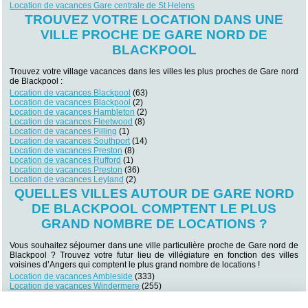
Location de vacances Gare centrale de St Helens
TROUVEZ VOTRE LOCATION DANS UNE
VILLE PROCHE DE GARE NORD DE
BLACKPOOL
Trouvez votre village vacances dans les villes les plus proches de Gare nord
de Blackpool :
Location de vacances Blackpool
(63)
Location de vacances Blackpool
(2)
Location de vacances Hambleton
(2)
Location de vacances Fleetwood
(8)
Location de vacances Pilling
(1)
Location de vacances Southport
(14)
Location de vacances Preston
(8)
Location de vacances Rufford
(1)
Location de vacances Preston
(36)
Location de vacances Leyland
(2)
QUELLES VILLES AUTOUR DE GARE NORD
DE BLACKPOOL COMPTENT LE PLUS
GRAND NOMBRE DE LOCATIONS ?
Vous souhaitez séjourner dans une ville particulière proche de Gare nord de
Blackpool ? Trouvez votre futur lieu de villégiature en fonction des villes
voisines d’Angers qui comptent le plus grand nombre de locations !
Location de vacances Ambleside
(333)
Location de vacances Windermere
(255)
Location de vacances Keswick
(193)
Location de vacances Penrith
(109)