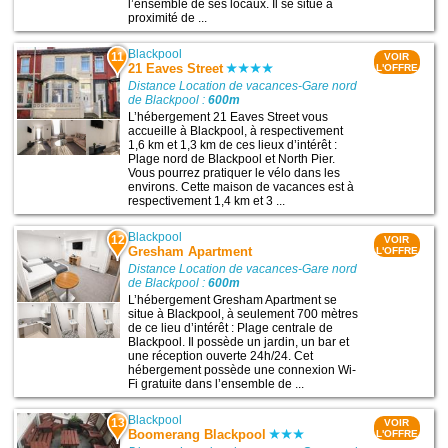
l’ensemble de ses locaux. Il se situe à
proximité de ...
Blackpool
11
VOIR
21 Eaves Street
L'OFFRE
Distance Location de vacances-Gare nord
de Blackpool :
600m
L’hébergement 21 Eaves Street vous
accueille à Blackpool, à respectivement
1,6 km et 1,3 km de ces lieux d’intérêt :
Plage nord de Blackpool et North Pier.
Vous pourrez pratiquer le vélo dans les
environs. Cette maison de vacances est à
respectivement 1,4 km et 3 ...
Blackpool
12
VOIR
Gresham Apartment
L'OFFRE
Distance Location de vacances-Gare nord
de Blackpool :
600m
L’hébergement Gresham Apartment se
situe à Blackpool, à seulement 700 mètres
de ce lieu d’intérêt : Plage centrale de
Blackpool. Il possède un jardin, un bar et
une réception ouverte 24h/24. Cet
hébergement possède une connexion Wi-
Fi gratuite dans l’ensemble de ...
Blackpool
13
VOIR
Boomerang Blackpool
L'OFFRE