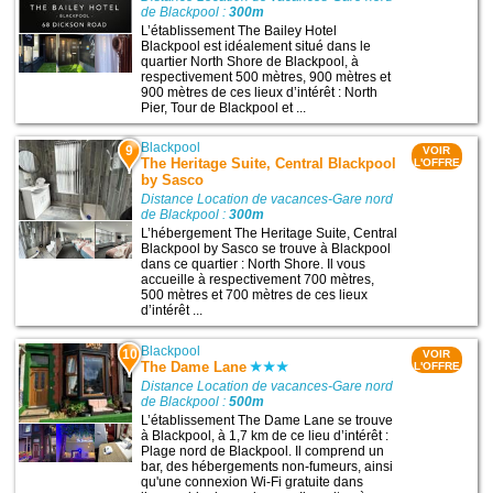
de Blackpool :
300m
L’établissement The Bailey Hotel
Blackpool est idéalement situé dans le
quartier North Shore de Blackpool, à
respectivement 500 mètres, 900 mètres et
900 mètres de ces lieux d’intérêt : North
Pier, Tour de Blackpool et ...
Blackpool
9
VOIR
The Heritage Suite, Central Blackpool
L'OFFRE
by Sasco
Distance Location de vacances-Gare nord
de Blackpool :
300m
L’hébergement The Heritage Suite, Central
Blackpool by Sasco se trouve à Blackpool
dans ce quartier : North Shore. Il vous
accueille à respectivement 700 mètres,
500 mètres et 700 mètres de ces lieux
d’intérêt ...
Blackpool
10
VOIR
The Dame Lane
L'OFFRE
Distance Location de vacances-Gare nord
de Blackpool :
500m
L’établissement The Dame Lane se trouve
à Blackpool, à 1,7 km de ce lieu d’intérêt :
Plage nord de Blackpool. Il comprend un
bar, des hébergements non-fumeurs, ainsi
qu'une connexion Wi-Fi gratuite dans