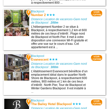
à respectivement 800 ...
Blackpool
6
VOIR
Number 2
L'OFFRE
Distance Location de vacances-Gare nord
de Blackpool :
200m
L’hébergement Number 2 se situe à
Blackpool, à respectivement 1,2 km et 600
mètres de ces lieux d’intérêt : Plage nord
de Blackpool et North Pier. Il met à votre
disposition une connexion Wi-Fi gratuite et
offre une vue sur le cours d’eau. Cet
appartement est à ...
Blackpool
7
VOIR
Evanescent
L'OFFRE
Distance Location de vacances-Gare nord
de Blackpool :
300m
L’établissement Evanescent bénéficie d’un
emplacement idéal dans le quartier North
Shore de Blackpool, à respectivement 600
mètres, 900 mètres et 1 km de ces lieux
d’intérêt : North Pier, Tour de Blackpool et
Winter Gardens Blackpool. Il est installé à
...
Blackpool
8
VOIR
The Bailey Hotel Blackpool
L'OFFRE
Distance Location de vacances-Gare nord