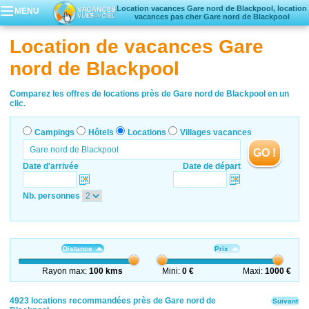
Location vacances Gare nord de Blackpool, location
MENU
vacances pas cher Gare nord de Blackpool
Campings
Location de vacances Gare
Hôtels
nord de Blackpool
Locations vacances
Villages vacances
Comparez les offres de locations près de Gare nord de Blackpool en un
clic.
Campings
Hôtels
Locations
Villages vacances
GO !
Date d'arrivée
Date de départ
Nb. personnes
Distance
Prix
Rayon max:
100 kms
Mini:
0 €
Maxi:
1000 €
4923 locations recommandées près de Gare nord de
Suivant