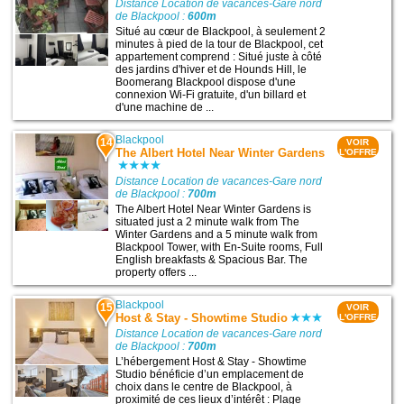
Distance Location de vacances-Gare nord
de Blackpool :
600m
Situé au cœur de Blackpool, à seulement 2
minutes à pied de la tour de Blackpool, cet
appartement comprend : Situé juste à côté
des jardins d'hiver et de Hounds Hill, le
Boomerang Blackpool dispose d'une
connexion Wi-Fi gratuite, d'un billard et
d'une machine de ...
Blackpool
14
VOIR
The Albert Hotel Near Winter Gardens
L'OFFRE
Distance Location de vacances-Gare nord
de Blackpool :
700m
The Albert Hotel Near Winter Gardens is
situated just a 2 minute walk from The
Winter Gardens and a 5 minute walk from
Blackpool Tower, with En-Suite rooms, Full
English breakfasts & Spacious Bar. The
property offers ...
Blackpool
15
VOIR
Host & Stay - Showtime Studio
L'OFFRE
Distance Location de vacances-Gare nord
de Blackpool :
700m
L’hébergement Host & Stay - Showtime
Studio bénéficie d’un emplacement de
choix dans le centre de Blackpool, à
proximité de ces lieux d’intérêt : Plage