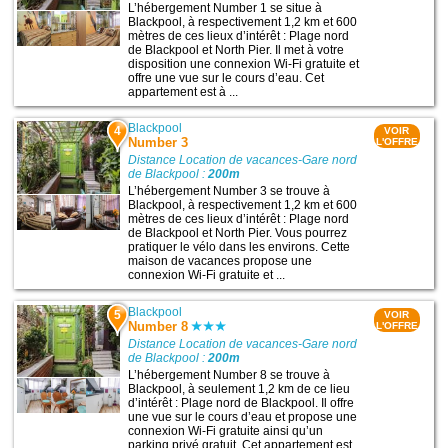
L’hébergement Number 1 se situe à
Blackpool, à respectivement 1,2 km et 600
mètres de ces lieux d’intérêt : Plage nord
de Blackpool et North Pier. Il met à votre
disposition une connexion Wi-Fi gratuite et
offre une vue sur le cours d’eau. Cet
appartement est à ...
Blackpool
4
VOIR
Number 3
L'OFFRE
Distance Location de vacances-Gare nord
de Blackpool :
200m
L’hébergement Number 3 se trouve à
Blackpool, à respectivement 1,2 km et 600
mètres de ces lieux d’intérêt : Plage nord
de Blackpool et North Pier. Vous pourrez
pratiquer le vélo dans les environs. Cette
maison de vacances propose une
connexion Wi-Fi gratuite et ...
Blackpool
5
VOIR
Number 8
L'OFFRE
Distance Location de vacances-Gare nord
de Blackpool :
200m
L’hébergement Number 8 se trouve à
Blackpool, à seulement 1,2 km de ce lieu
d’intérêt : Plage nord de Blackpool. Il offre
une vue sur le cours d’eau et propose une
connexion Wi-Fi gratuite ainsi qu’un
parking privé gratuit. Cet appartement est