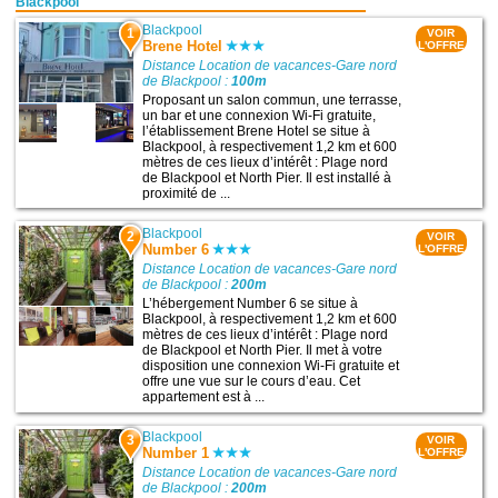
Blackpool
Blackpool
1
VOIR
Brene Hotel
L'OFFRE
Distance Location de vacances-Gare nord
de Blackpool :
100m
Proposant un salon commun, une terrasse,
un bar et une connexion Wi-Fi gratuite,
l’établissement Brene Hotel se situe à
Blackpool, à respectivement 1,2 km et 600
mètres de ces lieux d’intérêt : Plage nord
de Blackpool et North Pier. Il est installé à
proximité de ...
Blackpool
2
VOIR
Number 6
L'OFFRE
Distance Location de vacances-Gare nord
de Blackpool :
200m
L’hébergement Number 6 se situe à
Blackpool, à respectivement 1,2 km et 600
mètres de ces lieux d’intérêt : Plage nord
de Blackpool et North Pier. Il met à votre
disposition une connexion Wi-Fi gratuite et
offre une vue sur le cours d’eau. Cet
appartement est à ...
Blackpool
3
VOIR
Number 1
L'OFFRE
Distance Location de vacances-Gare nord
de Blackpool :
200m