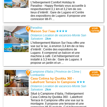
L’hébergement Comfort Holiday In
Paradiso - Happy Rentals vous accueille à
respectivement 3,1 km et 3,2 km de ces
lieux d’intérêt : Gare de Lugano et Centre
des expositions de Lugano. Il propose une
connexion Wi-Fi ...
Paradiso
4
VOIR
Maison Sur l'eau
L'OFFRE
Distance Location de vacances-Monte San
Salvatore :
1km
L’hébergement Maison Sur l'eau offre une
vue sur le lac, à environ 3,4 km de ce lieu
d’intérêt : Centre des expositions de
Lugano. Il comprend un balcon et une
machine à café. Cet hébergement est
installé à 3,3 km de : Gare de Lugano. Il
propose un jardin et un ...
Campione d'Italia
|
Province de Côme
|
5
VOIR
Lombardie
L'OFFRE
Casa Cotima by Quokka 360 -
Lakefront Terrace In Campione
Distance Location de vacances-Monte San
Salvatore :
2km
Situé à Campione dʼitalia, l’hébergement
Casa Cotima by Quokka 360 - Lakefront
Terrace In Campione offre une vue sur la
montagne. Il propose une terrasse et une
connexion Wi-Fi gratuite. Cet hébergement