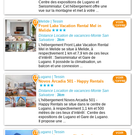
Centre des expositions de Lugano et
Swissminiatur. Cet hébergement offre une
vue sur la montagne et met à votre ...
Melide
|
Tessin
11
VOIR
Front Lake Vacation Rental Mel in
L'OFFRE
Melide
Distance Location de vacances-Monte San
Salvatore :
3km
L’hébergement Front Lake Vacation Rental
Mel in Melide se situe à Melide, à
respectivement 1 km et 7,9 km de ces lieux
d’intérêt : Swissminiatur et Gare de
Lugano. Il possède la climatisation, un
balcon et une connexion ...
Lugano
|
Tessin
12
VOIR
Novos Arcadia 501 - Happy Rentals
L'OFFRE
Distance Location de vacances-Monte San
Salvatore :
3km
L’hébergement Novos Arcadia 501 -
Happy Rentals se situe dans le centre de
Lugano, à respectivement 1,1 km et 500
mètres de ces lieux d’intérêt : Centre des
expositions de Lugano et Gare de Lugano.
Il propose une ...
Lugano
|
Tessin
13
VOIR