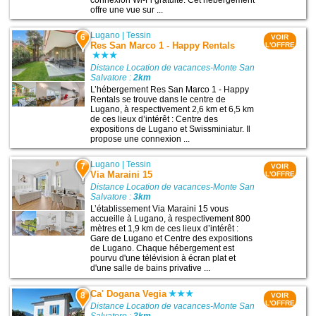
offre une vue sur ...
Lugano
|
Tessin
6
VOIR
Res San Marco 1 - Happy Rentals
L'OFFRE
Distance Location de vacances-Monte San
Salvatore :
2km
L’hébergement Res San Marco 1 - Happy
Rentals se trouve dans le centre de
Lugano, à respectivement 2,6 km et 6,5 km
de ces lieux d’intérêt : Centre des
expositions de Lugano et Swissminiatur. Il
propose une connexion ...
Lugano
|
Tessin
7
VOIR
Via Maraini 15
L'OFFRE
Distance Location de vacances-Monte San
Salvatore :
3km
L’établissement Via Maraini 15 vous
accueille à Lugano, à respectivement 800
mètres et 1,9 km de ces lieux d’intérêt :
Gare de Lugano et Centre des expositions
de Lugano. Chaque hébergement est
pourvu d'une télévision à écran plat et
d'une salle de bains privative ...
Ca' Dogana Vegia
8
VOIR
L'OFFRE
Distance Location de vacances-Monte San