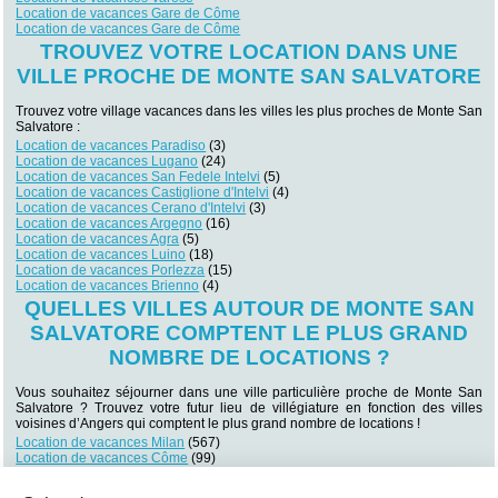
Location de vacances Gare de Côme
Location de vacances Gare de Côme
TROUVEZ VOTRE LOCATION DANS UNE
VILLE PROCHE DE MONTE SAN SALVATORE
Trouvez votre village vacances dans les villes les plus proches de Monte San
Salvatore :
Location de vacances Paradiso
(3)
Location de vacances Lugano
(24)
Location de vacances San Fedele Intelvi
(5)
Location de vacances Castiglione d'Intelvi
(4)
Location de vacances Cerano d'Intelvi
(3)
Location de vacances Argegno
(16)
Location de vacances Agra
(5)
Location de vacances Luino
(18)
Location de vacances Porlezza
(15)
Location de vacances Brienno
(4)
QUELLES VILLES AUTOUR DE MONTE SAN
SALVATORE COMPTENT LE PLUS GRAND
NOMBRE DE LOCATIONS ?
Vous souhaitez séjourner dans une ville particulière proche de Monte San
Salvatore ? Trouvez votre futur lieu de villégiature en fonction des villes
voisines d’Angers qui comptent le plus grand nombre de locations !
Location de vacances Milan
(567)
Location de vacances Côme
(99)
Location de vacances Bellagio
(63)
Location de vacances Stresa
(55)