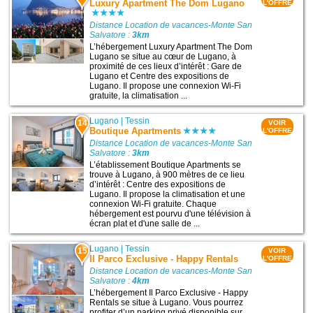
Luxury Apartment The Dom Lugano
L'OFFRE
Distance Location de vacances-Monte San
Salvatore :
3km
L’hébergement Luxury Apartment The Dom
Lugano se situe au cœur de Lugano, à
proximité de ces lieux d’intérêt : Gare de
Lugano et Centre des expositions de
Lugano. Il propose une connexion Wi-Fi
gratuite, la climatisation ...
Lugano
|
Tessin
14
VOIR
Boutique Apartments
L'OFFRE
Distance Location de vacances-Monte San
Salvatore :
3km
L’établissement Boutique Apartments se
trouve à Lugano, à 900 mètres de ce lieu
d’intérêt : Centre des expositions de
Lugano. Il propose la climatisation et une
connexion Wi-Fi gratuite. Chaque
hébergement est pourvu d'une télévision à
écran plat et d'une salle de ...
Lugano
|
Tessin
15
VOIR
Il Parco Exclusive - Happy Rentals
L'OFFRE
Distance Location de vacances-Monte San
Salvatore :
4km
L’hébergement Il Parco Exclusive - Happy
Rentals se situe à Lugano. Vous pourrez
profiter d’un parking privé disponible sur