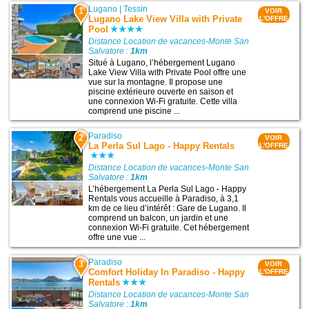
Lugano
|
Tessin
1
VOIR
Lugano Lake View Villa with Private
L'OFFRE
Pool
Distance Location de vacances-Monte San
Salvatore :
1km
Situé à Lugano, l’hébergement Lugano
Lake View Villa with Private Pool offre une
vue sur la montagne. Il propose une
piscine extérieure ouverte en saison et
une connexion Wi-Fi gratuite. Cette villa
comprend une piscine ...
Paradiso
2
VOIR
La Perla Sul Lago - Happy Rentals
L'OFFRE
Distance Location de vacances-Monte San
Salvatore :
1km
L’hébergement La Perla Sul Lago - Happy
Rentals vous accueille à Paradiso, à 3,1
km de ce lieu d’intérêt : Gare de Lugano. Il
comprend un balcon, un jardin et une
connexion Wi-Fi gratuite. Cet hébergement
offre une vue ...
Paradiso
3
VOIR
Comfort Holiday In Paradiso - Happy
L'OFFRE
Rentals
Distance Location de vacances-Monte San
Salvatore :
1km