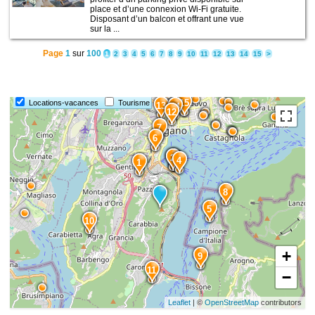
place et d’une connexion Wi-Fi gratuite.
Disposant d’un balcon et offrant une vue
sur la ...
Page
1
sur
100
1
2
3
4
5
6
7
8
9
10
11
12
13
14
15
>
15
Locations-vacances
Tourisme
13
14
12
7
6
3
2
4
1
8
5
10
+
9
11
−
Leaflet
| ©
OpenStreetMap
contributors