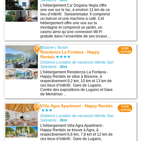
Salvatore :
3km
L’hébergement Ca' Dogana Vegia offre
une vue sur le lac, à environ 11 km de ce
lieu d’intérêt : Swissminiatur. Il comprend
un balcon et une machine à café. Cet
hébergement offre une vue sur la
montagne et comprend un jardin, un
casino ainsi qu’une connexion Wi-Fi
gratuite dans l’ensemble de ses locaux ...
Bissone
|
Tessin
9
VOIR
Residenza La Fontana - Happy
L'OFFRE
Rentals
Distance Location de vacances-Monte San
Salvatore :
3km
L’hébergement Residenza La Fontana -
Happy Rentals se situe à Bissone, à
respectivement 9,2 km, 10 km et 13 km de
ces lieux d’intérêt : Gare de Lugano,
Centre des expositions de Lugano et Gare
de Mendrisio ...
Villa Agra Apartment - Happy Rentals
10
VOIR
L'OFFRE
Distance Location de vacances-Monte San
Salvatore :
3km
L’hébergement Villa Agra Apartment -
Happy Rentals se trouve à Agra, à
respectivement 6,6 km, 7,8 km et 12 km de
ces lieux d’intérêt : Gare de Lugano,