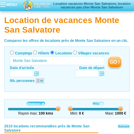
Location vacances Monte San Salvatore, location
MENU
vacances pas cher Monte San Salvatore
Campings
Location de vacances Monte
Hôtels
San Salvatore
Locations vacances
Villages vacances
Comparez les offres de locations près de Monte San Salvatore en un clic.
Campings
Hôtels
Locations
Villages vacances
GO !
Date d'arrivée
Date de départ
Nb. personnes
Distance
Prix
Rayon max:
100 kms
Mini:
0 €
Maxi:
1000 €
2610 locations recommandées près de Monte San
Suivant
Salvatore