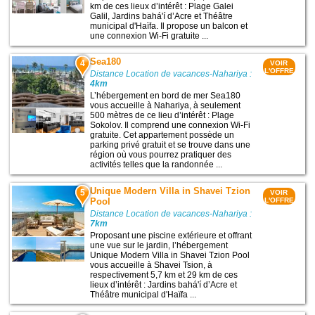
km de ces lieux d’intérêt : Plage Galei
Galil, Jardins bahá'í d’Acre et Théâtre
municipal d'Haïfa. Il propose un balcon et
une connexion Wi-Fi gratuite ...
Sea180
4
VOIR
L'OFFRE
Distance Location de vacances-Nahariya :
4km
L’hébergement en bord de mer Sea180
vous accueille à Nahariya, à seulement
500 mètres de ce lieu d’intérêt : Plage
Sokolov. Il comprend une connexion Wi-Fi
gratuite. Cet appartement possède un
parking privé gratuit et se trouve dans une
région où vous pourrez pratiquer des
activités telles que la randonnée ...
Unique Modern Villa in Shavei Tzion
5
VOIR
Pool
L'OFFRE
Distance Location de vacances-Nahariya :
7km
Proposant une piscine extérieure et offrant
une vue sur le jardin, l’hébergement
Unique Modern Villa in Shavei Tzion Pool
vous accueille à Shavei Tsion, à
respectivement 5,7 km et 29 km de ces
lieux d’intérêt : Jardins bahá'í d’Acre et
Théâtre municipal d'Haïfa ...