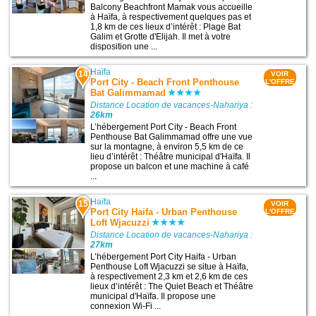
Balcony Beachfront Mamak vous accueille
à Haïfa, à respectivement quelques pas et
1,8 km de ces lieux d’intérêt : Plage Bat
Galim et Grotte d'Elijah. Il met à votre
disposition une ...
Haïfa
14
VOIR
Port City - Beach Front Penthouse
L'OFFRE
Bat Galimmamad
Distance Location de vacances-Nahariya :
26km
L’hébergement Port City - Beach Front
Penthouse Bat Galimmamad offre une vue
sur la montagne, à environ 5,5 km de ce
lieu d’intérêt : Théâtre municipal d'Haïfa. Il
propose un balcon et une machine à café
...
Haïfa
15
VOIR
Port City Haifa - Urban Penthouse
L'OFFRE
Loft Wjacuzzi
Distance Location de vacances-Nahariya :
27km
L’hébergement Port City Haifa - Urban
Penthouse Loft Wjacuzzi se situe à Haïfa,
à respectivement 2,3 km et 2,6 km de ces
lieux d’intérêt : The Quiet Beach et Théâtre
municipal d'Haïfa. Il propose une
connexion Wi-Fi ...