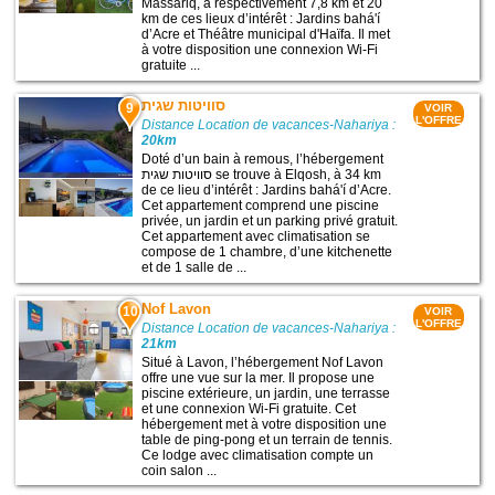
Massariq, à respectivement 7,8 km et 20
km de ces lieux d’intérêt : Jardins bahá'í
d’Acre et Théâtre municipal d'Haïfa. Il met
à votre disposition une connexion Wi-Fi
gratuite ...
סוויטות שגית
9
VOIR
L'OFFRE
Distance Location de vacances-Nahariya :
20km
Doté d’un bain à remous, l’hébergement
סוויטות שגית se trouve à Elqosh, à 34 km
de ce lieu d’intérêt : Jardins bahá'í d’Acre.
Cet appartement comprend une piscine
privée, un jardin et un parking privé gratuit.
Cet appartement avec climatisation se
compose de 1 chambre, d’une kitchenette
et de 1 salle de ...
Nof Lavon
10
VOIR
L'OFFRE
Distance Location de vacances-Nahariya :
21km
Situé à Lavon, l’hébergement Nof Lavon
offre une vue sur la mer. Il propose une
piscine extérieure, un jardin, une terrasse
et une connexion Wi-Fi gratuite. Cet
hébergement met à votre disposition une
table de ping-pong et un terrain de tennis.
Ce lodge avec climatisation compte un
coin salon ...