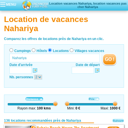
Location vacances Nahariya, location vacances pas
MENU
cher Nahariya
Campings
Location de vacances
Hôtels
Nahariya
Locations vacances
Villages vacances
Comparez les offres de locations près de Nahariya en un clic.
Campings
Hôtels
Locations
Villages vacances
GO !
Date d'arrivée
Date de départ
Nb. personnes
Distance
Prix
Rayon max:
100 kms
Mini:
0 €
Maxi:
1000 €
136 locations recommandées près de Nahariya
Suivant
Achziv Beach Haven 3br Apartment