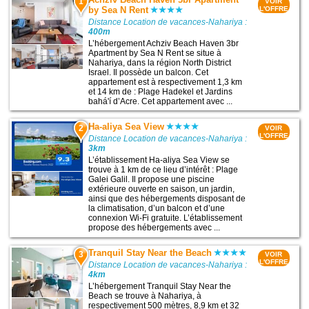
1
VOIR
by Sea N Rent
L'OFFRE
Distance Location de vacances-Nahariya :
400m
L’hébergement Achziv Beach Haven 3br
Apartment by Sea N Rent se situe à
Nahariya, dans la région North District
Israel. Il possède un balcon. Cet
appartement est à respectivement 1,3 km
et 14 km de : Plage Hadekel et Jardins
bahá'í d’Acre. Cet appartement avec ...
Ha-aliya Sea View
2
VOIR
L'OFFRE
Distance Location de vacances-Nahariya :
3km
L’établissement Ha-aliya Sea View se
trouve à 1 km de ce lieu d’intérêt : Plage
Galei Galil. Il propose une piscine
extérieure ouverte en saison, un jardin,
ainsi que des hébergements disposant de
la climatisation, d’un balcon et d’une
connexion Wi-Fi gratuite. L’établissement
propose des hébergements avec ...
Tranquil Stay Near the Beach
3
VOIR
L'OFFRE
Distance Location de vacances-Nahariya :
4km
L’hébergement Tranquil Stay Near the
Beach se trouve à Nahariya, à
respectivement 500 mètres, 8,9 km et 32