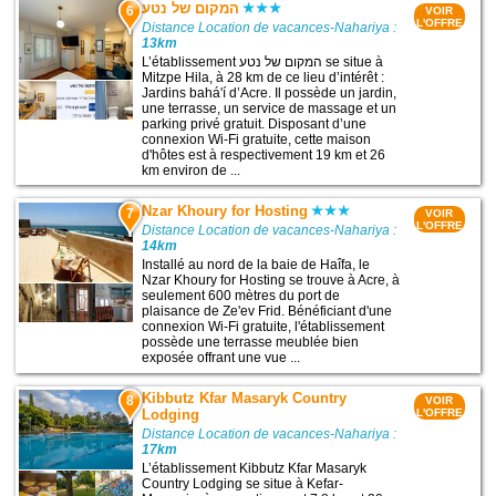
המקום של נטע
6
VOIR
L'OFFRE
Distance Location de vacances-Nahariya :
13km
L’établissement המקום של נטע se situe à
Mitzpe Hila, à 28 km de ce lieu d’intérêt :
Jardins bahá'í d’Acre. Il possède un jardin,
une terrasse, un service de massage et un
parking privé gratuit. Disposant d’une
connexion Wi-Fi gratuite, cette maison
d'hôtes est à respectivement 19 km et 26
km environ de ...
Nzar Khoury for Hosting
7
VOIR
L'OFFRE
Distance Location de vacances-Nahariya :
14km
Installé au nord de la baie de Haîfa, le
Nzar Khoury for Hosting se trouve à Acre, à
seulement 600 mètres du port de
plaisance de Ze'ev Frid. Bénéficiant d'une
connexion Wi-Fi gratuite, l'établissement
possède une terrasse meublée bien
exposée offrant une vue ...
Kibbutz Kfar Masaryk Country
8
VOIR
Lodging
L'OFFRE
Distance Location de vacances-Nahariya :
17km
L’établissement Kibbutz Kfar Masaryk
Country Lodging se situe à Kefar-