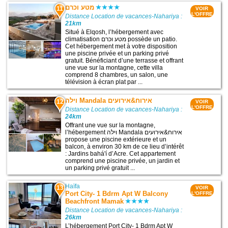
מטע וכרם
11
VOIR
L'OFFRE
Distance Location de vacances-Nahariya :
21km
Situé à Elqosh, l’hébergement avec
climatisation מטע וכרם possède un patio.
Cet hébergement met à votre disposition
une piscine privée et un parking privé
gratuit. Bénéficiant d’une terrasse et offrant
une vue sur la montagne, cette villa
comprend 8 chambres, un salon, une
télévision à écran plat par ...
וילה Mandala אירוח&אירועים
12
VOIR
L'OFFRE
Distance Location de vacances-Nahariya :
24km
Offrant une vue sur la montagne,
l’hébergement וילה Mandala אירוח&אירועים
propose une piscine extérieure et un
balcon, à environ 30 km de ce lieu d’intérêt
: Jardins bahá'í d’Acre. Cet appartement
comprend une piscine privée, un jardin et
un parking privé gratuit ...
Haïfa
13
VOIR
Port City- 1 Bdrm Apt W Balcony
L'OFFRE
Beachfront Mamak
Distance Location de vacances-Nahariya :
26km
L’hébergement Port City- 1 Bdrm Apt W