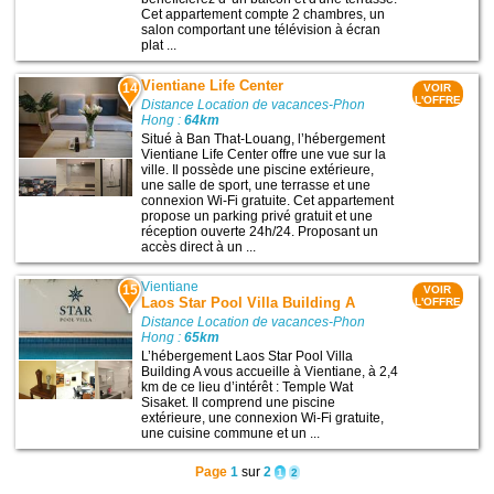
Cet appartement compte 2 chambres, un
salon comportant une télévision à écran
plat ...
Vientiane Life Center
14
VOIR
L'OFFRE
Distance Location de vacances-Phon
Hong :
64km
Situé à Ban That-Louang, l’hébergement
Vientiane Life Center offre une vue sur la
ville. Il possède une piscine extérieure,
une salle de sport, une terrasse et une
connexion Wi-Fi gratuite. Cet appartement
propose un parking privé gratuit et une
réception ouverte 24h/24. Proposant un
accès direct à un ...
Vientiane
15
VOIR
Laos Star Pool Villa Building A
L'OFFRE
Distance Location de vacances-Phon
Hong :
65km
L’hébergement Laos Star Pool Villa
Building A vous accueille à Vientiane, à 2,4
km de ce lieu d’intérêt : Temple Wat
Sisaket. Il comprend une piscine
extérieure, une connexion Wi-Fi gratuite,
une cuisine commune et un ...
Page
1
sur
2
1
2