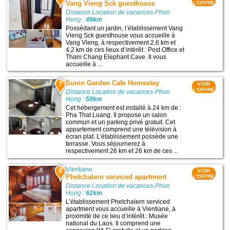
Vang Vieng Sck guesthouse
L'OFFRE
Distance Location de vacances-Phon
Hong :
49km
Possédant un jardin, l’établissement Vang
Vieng Sck guesthouse vous accueille à
Vang Vieng, à respectivement 2,6 km et
4,2 km de ces lieux d’intérêt : Post Office et
Tham Chang Elephant Cave. Il vous
accueille à ...
Sunin Garden Cafe Homestay
7
VOIR
L'OFFRE
Distance Location de vacances-Phon
Hong :
58km
Cet hébergement est installé à 24 km de :
Pha That Luang. Il propose un salon
commun et un parking privé gratuit. Cet
appartement comprend une télévision à
écran plat. L’établissement possède une
terrasse. Vous séjournerez à
respectivement 26 km et 26 km de ces ...
Vientiane
8
VOIR
Phetchalern serviced apartment
L'OFFRE
Distance Location de vacances-Phon
Hong :
62km
L’établissement Phetchalern serviced
apartment vous accueille à Vientiane, à
proximité de ce lieu d’intérêt : Musée
national du Laos. Il comprend une