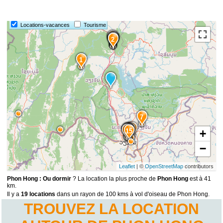
Locations-vacances
Tourisme
6
5
4
3
2
1
7
13
9
8
11
10
12
14
15
+
−
Leaflet
| ©
OpenStreetMap
contributors
Phon Hong : Ou dormir
? La location la plus proche de
Phon Hong
est à 41
km.
Il y a
19 locations
dans un rayon de 100 kms à vol d'oiseau de Phon Hong.
TROUVEZ LA LOCATION