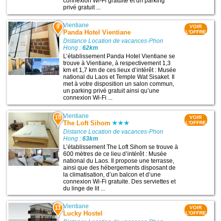
connexion Wi-Fi gratuite et un parking
privé gratuit ...
Vientiane
9
VOIR
Panda Hotel Vientiane
L'OFFRE
Distance Location de vacances-Phon
Hong :
62km
L’établissement Panda Hotel Vientiane se
trouve à Vientiane, à respectivement 1,3
km et 1,7 km de ces lieux d’intérêt : Musée
national du Laos et Temple Wat Sisaket. Il
met à votre disposition un salon commun,
un parking privé gratuit ainsi qu’une
connexion Wi-Fi ...
Vientiane
10
VOIR
The Loft Sihom
L'OFFRE
Distance Location de vacances-Phon
Hong :
63km
L’établissement The Loft Sihom se trouve à
600 mètres de ce lieu d’intérêt : Musée
national du Laos. Il propose une terrasse,
ainsi que des hébergements disposant de
la climatisation, d’un balcon et d’une
connexion Wi-Fi gratuite. Des serviettes et
du linge de lit ...
Vientiane
11
VOIR
Lucky Hostel
L'OFFRE