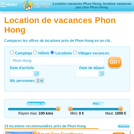
Location vacances Phon Hong, location vacances
MENU
pas cher Phon Hong
Campings
Location de vacances Phon
Hôtels
Hong
Locations vacances
Villages vacances
Comparez les offres de locations près de Phon Hong en un clic.
Campings
Hôtels
Locations
Villages vacances
GO !
Date d'arrivée
Date de départ
Nb. personnes
Distance
Prix
Rayon max:
100 kms
Mini:
0 €
Maxi:
1000 €
19 locations recommandées près de Phon Hong
Suivant
Smart View Guesthouse