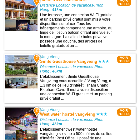
1
VOIR
L'OFFRE
Distance Location de vacances-Phon
Hong :
41km
Une terrasse, une connexion Wi-Fi gratuite
et un parking privé gratuit sont mis à votre
disposition sur place. Tous les
hébergements comportent une armoire, du
linge de lit et un balcon offrant une vue sur
la montagne. La salle de bains privative
possède une douche, des articles de
toilette gratuits et un ...
Vang Vieng
2
VOIR
Smile Guesthouse Vangvieng
L'OFFRE
Distance Location de vacances-Phon
Hong :
46km
L’établissement Smile Guesthouse
Vangvieng vous accueille à Vang Vieng, à
1,3 km de ce lieu d’intérêt : Tham Chang
Elephant Cave. Il met à votre disposition
une connexion Wi-Fi gratuite et un parking
privé gratuit ...
Vang Vieng
3
VOIR
West water hostel vangvieng
L'OFFRE
Distance Location de vacances-Phon
Hong :
46km
L’établissement west water hostel
vangvieng se situe à 500 mètres de ce lieu
d’intérêt : Post Office. Il possède une