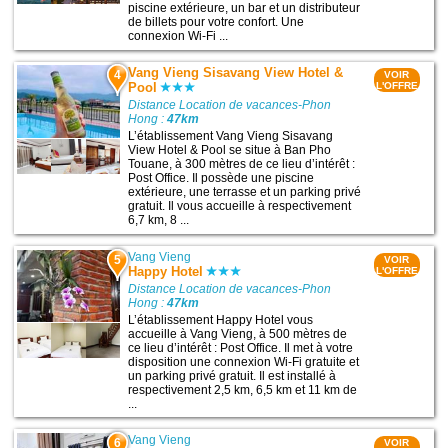
piscine extérieure, un bar et un distributeur
de billets pour votre confort. Une
connexion Wi-Fi ...
Vang Vieng Sisavang View Hotel &
4
VOIR
Pool
L'OFFRE
Distance Location de vacances-Phon
Hong :
47km
L’établissement Vang Vieng Sisavang
View Hotel & Pool se situe à Ban Pho
Touane, à 300 mètres de ce lieu d’intérêt :
Post Office. Il possède une piscine
extérieure, une terrasse et un parking privé
gratuit. Il vous accueille à respectivement
6,7 km, 8 ...
Vang Vieng
5
VOIR
Happy Hotel
L'OFFRE
Distance Location de vacances-Phon
Hong :
47km
L’établissement Happy Hotel vous
accueille à Vang Vieng, à 500 mètres de
ce lieu d’intérêt : Post Office. Il met à votre
disposition une connexion Wi-Fi gratuite et
un parking privé gratuit. Il est installé à
respectivement 2,5 km, 6,5 km et 11 km de
...
Vang Vieng
6
VOIR