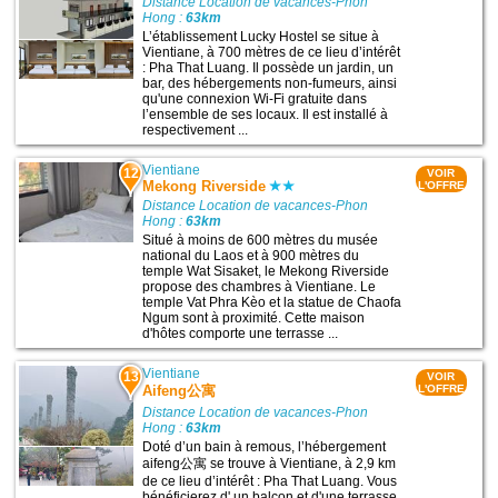
Distance Location de vacances-Phon
Hong :
63km
L’établissement Lucky Hostel se situe à
Vientiane, à 700 mètres de ce lieu d’intérêt
: Pha That Luang. Il possède un jardin, un
bar, des hébergements non-fumeurs, ainsi
qu'une connexion Wi-Fi gratuite dans
l’ensemble de ses locaux. Il est installé à
respectivement ...
Vientiane
12
VOIR
Mekong Riverside
L'OFFRE
Distance Location de vacances-Phon
Hong :
63km
Situé à moins de 600 mètres du musée
national du Laos et à 900 mètres du
temple Wat Sisaket, le Mekong Riverside
propose des chambres à Vientiane. Le
temple Vat Phra Kèo et la statue de Chaofa
Ngum sont à proximité. Cette maison
d'hôtes comporte une terrasse ...
Vientiane
13
VOIR
Aifeng公寓
L'OFFRE
Distance Location de vacances-Phon
Hong :
63km
Doté d’un bain à remous, l’hébergement
aifeng公寓 se trouve à Vientiane, à 2,9 km
de ce lieu d’intérêt : Pha That Luang. Vous
bénéficierez d' un balcon et d'une terrasse.