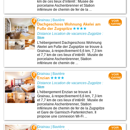
km de ces lieux d’intérêt : Musée de
porcelaine Aschenbrenner et Station
inférieure de chemin de fer de la ...
Grainau
|
Bavière
4
VOIR
Dachgeschoss Wohnung Akelei am
L'OFFRE
Fuße der Zugspitze
Distance Location de vacances-Zugpitze :
5km
L’hébergement Dachgeschoss Wohnung
Akelei am Fuße der Zugspitze se trouve à
Grainau, à respectivement 6,6 km, 7,3 km
et 7,7 km de ces lieux d’intérêt : Musée de
porcelaine Aschenbrenner, Station
inférieure de chemin de ...
Grainau
|
Bavière
5
VOIR
Enzian
L'OFFRE
Distance Location de vacances-Zugpitze :
5km
L’hébergement Enzian se trouve à
Grainau, à respectivement 6,6 km, 7,3 km
et 7,7 km de ces lieux d’intérêt : Musée de
porcelaine Aschenbrenner, Station
inférieure de chemin de fer de la Zugspitze
et Gare de Garmisch-Partenkirchen. Il
propose une connexion Wi-Fi ...
Grainau
|
Bavière
6
VOIR