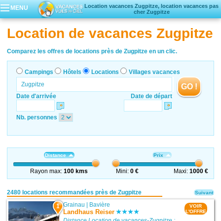
Location vacances Zugpitze, location vacances pas
MENU
cher Zugpitze
Campings
Location de vacances Zugpitze
Hôtels
Locations vacances
Comparez les offres de locations près de Zugpitze en un clic.
Villages vacances
Campings
Hôtels
Locations
Villages vacances
GO !
Date d'arrivée
Date de départ
Nb. personnes
Distance
Prix
Rayon max:
100 kms
Mini:
0 €
Maxi:
1000 €
2480 locations recommandées près de Zugpitze
Suivant
Grainau
|
Bavière
1
VOIR
Landhaus Reiser
L'OFFRE
Distance Location de vacances-Zugpitze :