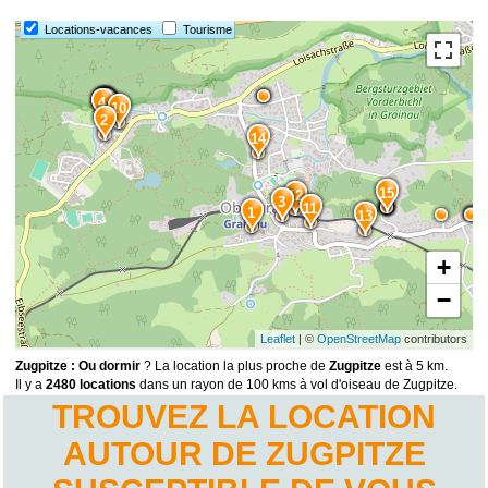
Locations-vacances
Tourisme
4
9
8
7
6
5
10
2
14
15
12
3
11
1
13
+
−
Leaflet
| ©
OpenStreetMap
contributors
Zugpitze : Ou dormir
? La location la plus proche de
Zugpitze
est à 5 km.
Il y a
2480 locations
dans un rayon de 100 kms à vol d'oiseau de Zugpitze.
TROUVEZ LA LOCATION
AUTOUR DE ZUGPITZE