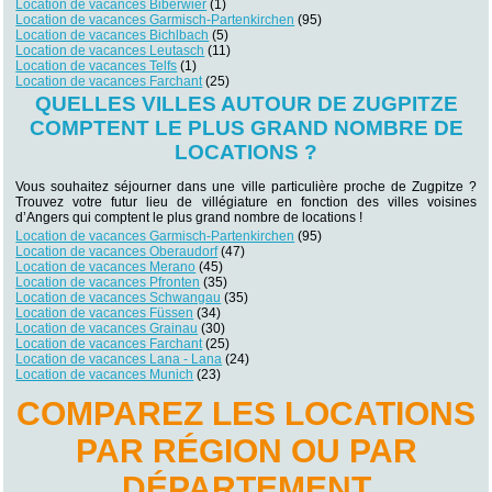
Location de vacances Biberwier
(1)
Location de vacances Garmisch-Partenkirchen
(95)
Location de vacances Bichlbach
(5)
Location de vacances Leutasch
(11)
Location de vacances Telfs
(1)
Location de vacances Farchant
(25)
QUELLES VILLES AUTOUR DE ZUGPITZE
COMPTENT LE PLUS GRAND NOMBRE DE
LOCATIONS ?
Vous souhaitez séjourner dans une ville particulière proche de Zugpitze ?
Trouvez votre futur lieu de villégiature en fonction des villes voisines
d’Angers qui comptent le plus grand nombre de locations !
Location de vacances Garmisch-Partenkirchen
(95)
Location de vacances Oberaudorf
(47)
Location de vacances Merano
(45)
Location de vacances Pfronten
(35)
Location de vacances Schwangau
(35)
Location de vacances Füssen
(34)
Location de vacances Grainau
(30)
Location de vacances Farchant
(25)
Location de vacances Lana - Lana
(24)
Location de vacances Munich
(23)
COMPAREZ LES LOCATIONS
PAR RÉGION OU PAR
DÉPARTEMENT