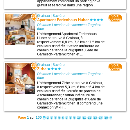
appartement comprend un parking privé
gratuit et se trouve dans une région ...
Grainau
|
Bavière
14
VOIR
Apartment Ferienhaus Huber
L'OFFRE
Distance Location de vacances-Zugpitze :
6km
L’hébergement Apartment Ferienhaus
Huber se trouve à Grainau, à
respectivement 6,8 km, 7,2 km et 7,5 km de
ces lieux d’intérêt : Station inférieure de
chemin de fer de la Zugspitze, Gare de
Garmisch-Partenkirchen et ...
Grainau
|
Bavière
15
VOIR
Zirbe
L'OFFRE
Distance Location de vacances-Zugpitze :
6km
L’hébergement Zirbe se trouve à Grainau,
à respectivement 5,3 km, 6 km et 6,4 km de
ces lieux d’intérêt : Musée de porcelaine
Aschenbrenner, Station inférieure de
chemin de fer de la Zugspitze et Gare de
Garmisch-Partenkirchen. Il comprend une
connexion Wi-Fi ...
Page
1
sur
100
1
2
3
4
5
6
7
8
9
10
11
12
13
14
15
>