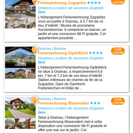
Ferienwohnung Zugspitze
L'OFFRE
Distance Location de vacances-Zugpitze :
5km
L’hébergement Ferienwohnung Zugspitze
vous accueille à Grainau, à 5,7 km de ce
lieu d’intérêt : Musée de porcelaine
Aschenbrenner. Il comprend un balcon, un
jardin et une connexion Wi-Fi gratuite. Cet
appartement possède ...
Grainau
|
Bavière
12
VOIR
Ferienwohnung Gipfelblick
L'OFFRE
Distance Location de vacances-Zugpitze :
5km
L’hébergement Ferienwohnung Gipfelblick
se situe à Grainau, à respectivement 6,6
km, 7 km et 7,3 km de ces lieux d’intérêt :
Station inférieure de chemin de fer de la
Zugspitze, Gare de Garmisch-
Partenkirchen et Hôtel de ...
Grainau
|
Bavière
13
VOIR
Ferienwohnung Waxenstein
L'OFFRE
Distance Location de vacances-Zugpitze :
6km
Situé à Grainau, l’hébergement
Ferienwohnung Waxenstein met à votre
disposition une connexion Wi-Fi gratuite et
offre une vue sur le jardin. Cet