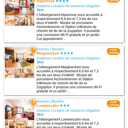
Alpenrose
L'OFFRE
Distance Location de vacances-Zugpitze :
5km
L’hébergement Alpenrose vous accueille à
respectivement 6,6 km et 7,3 km de ces
lieux d’intérêt : Musée de porcelaine
Aschenbrenner et Station inférieure de
chemin de fer de la Zugspitze. Il possède
une connexion Wi-Fi gratuite et un jardin.
Cet appartement ...
Grainau
|
Bavière
7
VOIR
Maigloeckerl
L'OFFRE
Distance Location de vacances-Zugpitze :
5km
L’hébergement Maigloeckerl vous
accueille à respectivement 6,6 km et 7,3
km de ces lieux d’intérêt : Musée de
porcelaine Aschenbrenner et Station
inférieure de chemin de fer de la
Zugspitze. Il propose une connexion Wi-Fi
gratuite et un jardin ...
Grainau
|
Bavière
8
VOIR
Loewenzahn
L'OFFRE
Distance Location de vacances-Zugpitze :
5km
L’hébergement Loewenzahn vous
accueille à respectivement 6,6 km et 7,3
km de ces lieux d’intérêt : Musée de