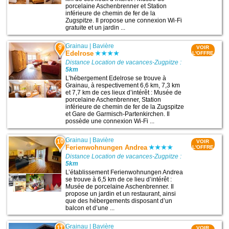
porcelaine Aschenbrenner et Station
inférieure de chemin de fer de la
Zugspitze. Il propose une connexion Wi-Fi
gratuite et un jardin ...
Grainau
|
Bavière
9
VOIR
Edelrose
L'OFFRE
Distance Location de vacances-Zugpitze :
5km
L’hébergement Edelrose se trouve à
Grainau, à respectivement 6,6 km, 7,3 km
et 7,7 km de ces lieux d’intérêt : Musée de
porcelaine Aschenbrenner, Station
inférieure de chemin de fer de la Zugspitze
et Gare de Garmisch-Partenkirchen. Il
possède une connexion Wi-Fi ...
Grainau
|
Bavière
10
VOIR
Ferienwohnungen Andrea
L'OFFRE
Distance Location de vacances-Zugpitze :
5km
L’établissement Ferienwohnungen Andrea
se trouve à 6,5 km de ce lieu d’intérêt :
Musée de porcelaine Aschenbrenner. Il
propose un jardin et un restaurant, ainsi
que des hébergements disposant d’un
balcon et d’une ...
Grainau
|
Bavière
11
VOIR