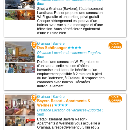
5km
Situé à Grainau (Bavière), l’établissement
Landhaus Reiser propose une connexion
Wi-Fi gratuite et un parking privé gratuit.
Chaque hébergement est pourvu d’un
balcon avec vue sur la montagne et d’une
télévision. Vous bénéficierez également
d’une cuisine bien ...
Grainau
|
Bavière
2
VOIR
Das Schönanger
L'OFFRE
Distance Location de vacances-Zugpitze :
5km
Dotée d'une connexion Wi-Fi gratuite et
d'un sauna, cette maison d'hôtes
bavaroise traditionnelle bénéficie d'un
emplacement paisible à 2 minutes à pied
du lac Badersee, à Grainau. Il propose des
chambres avec balcon. Décorées
individuellement ...
Grainau
|
Bavière
3
VOIR
Bayern Resort - Apartments &
L'OFFRE
Wellness
Distance Location de vacances-Zugpitze :
5km
L’établissement Bayern Resort -
Apartments & Wellness vous accueille à
Grainau, à respectivement 5,5 km et 6,2