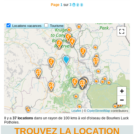
Page
1
sur
3
1
2
3
Locations vacances
Tourisme
5
4
2
3
13
1
15
8
7
6
11
10
9
12
14
+
−
Leaflet
| ©
OpenStreetMap
contributors
Il y a
37 locations
dans un rayon de 100 kms à vol d'oiseau de Bourkes Luck
Potholes.
TROUVEZ LA LOCATION