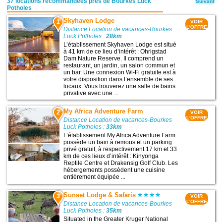
37 locations recommandées près de Bourkes Luck
Suivant
Potholes
Skyhaven Lodge
1
VOIR
L'OFFRE
Distance Location de vacances-Bourkes
Luck Potholes :
28km
L’établissement Skyhaven Lodge est situé
à 41 km de ce lieu d’intérêt : Ohrigstad
Dam Nature Reserve. Il comprend un
restaurant, un jardin, un salon commun et
un bar. Une connexion Wi-Fi gratuite est à
votre disposition dans l’ensemble de ses
locaux. Vous trouverez une salle de bains
privative avec une ...
My Africa Adventure Farm
2
VOIR
L'OFFRE
Distance Location de vacances-Bourkes
Luck Potholes :
33km
L’établissement My Africa Adventure Farm
possède un bain à remous et un parking
privé gratuit, à respectivement 17 km et 33
km de ces lieux d’intérêt : Kinyonga
Reptile Centre et Drakensig Golf Club. Les
hébergements possèdent une cuisine
entièrement équipée ...
Sunset Lodge & Safaris
3
VOIR
L'OFFRE
Distance Location de vacances-Bourkes
Luck Potholes :
35km
Situated in the Greater Kruger National