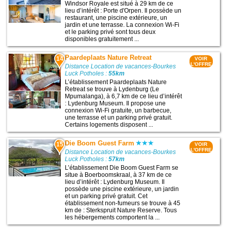
Windsor Royale est situé à 29 km de ce
lieu d’intérêt : Porte d'Orpen. Il possède un
restaurant, une piscine extérieure, un
jardin et une terrasse. La connexion Wi-Fi
et le parking privé sont tous deux
disponibles gratuitement ...
Paardeplaats Nature Retreat
14
VOIR
L'OFFRE
Distance Location de vacances-Bourkes
Luck Potholes :
55km
L’établissement Paardeplaats Nature
Retreat se trouve à Lydenburg (Le
Mpumalanga), à 6,7 km de ce lieu d’intérêt
: Lydenburg Museum. Il propose une
connexion Wi-Fi gratuite, un barbecue,
une terrasse et un parking privé gratuit.
Certains logements disposent ...
Die Boom Guest Farm
15
VOIR
L'OFFRE
Distance Location de vacances-Bourkes
Luck Potholes :
57km
L’établissement Die Boom Guest Farm se
situe à Boerboomskraal, à 37 km de ce
lieu d’intérêt : Lydenburg Museum. Il
possède une piscine extérieure, un jardin
et un parking privé gratuit. Cet
établissement non-fumeurs se trouve à 45
km de : Sterkspruit Nature Reserve. Tous
les hébergements comportent la ...