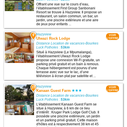
Offrant une vue sur le cours d’eau,
l’établissement First Group Sanbonani
Resort se trouve à Hazyview. Il propose un
restaurant, un salon commun, un bar, un
jardin, une piscine extérieure et une aire
de jeux pour enfants ...
Hazyview
9
VOIR
Ulwazi Rock Lodge
L'OFFRE
Distance Location de vacances-Bourkes
Luck Potholes :
53km
Situé à Hazyview (Le Mpumalanga),
l’établissement Ulwazi Rock Lodge
propose une connexion Wi-Fi gratuite, un
parking privé gratuit et un bain à remous.
Chaque hébergement est pourvu d’une
terrasse avec vue sur le lac, d’une
télévision à écran plat par satellite et ...
Hazyview
10
VOIR
Kanaan Guest Farm
L'OFFRE
Distance Location de vacances-Bourkes
Luck Potholes :
53km
L’établissement Kanaan Guest Farm se
situe à Hazyview, à 6 km de ce lieu
d’intérêt : Kruger Park Lodge Golf Club. Il
possède une piscine extérieure, un jardin
et un parking privé gratuit. Cette maison
d'hôtes est à respectivement 38 km et 45