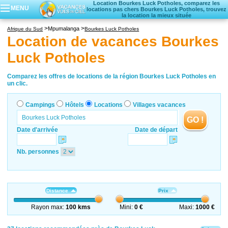
Location Bourkes Luck Potholes, comparez les
MENU
locations pas chers Bourkes Luck Potholes, trouvez
la location la mieux située
Campings
Mpumalanga
Afrique du Sud
Bourkes Luck Potholes
Hôtels
Location de vacances Bourkes
Locations vacances
Luck Potholes
Villages vacances
Comparez les offres de locations de la région Bourkes Luck Potholes en
un clic.
Campings
Hôtels
Locations
Villages vacances
GO !
Date d'arrivée
Date de départ
Nb. personnes
Distance
Prix
Rayon max:
100 kms
Mini:
0 €
Maxi:
1000 €