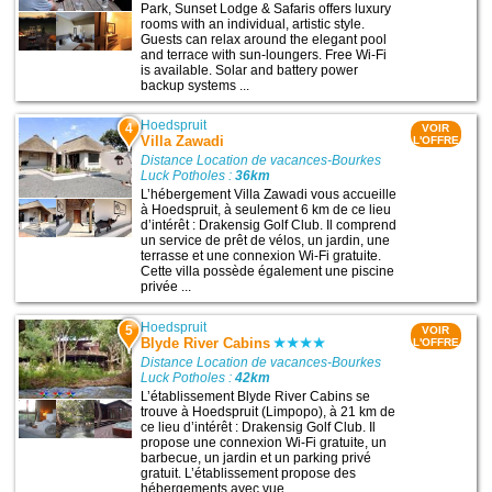
Park, Sunset Lodge & Safaris offers luxury
rooms with an individual, artistic style.
Guests can relax around the elegant pool
and terrace with sun-loungers. Free Wi-Fi
is available. Solar and battery power
backup systems ...
Hoedspruit
4
VOIR
Villa Zawadi
L'OFFRE
Distance Location de vacances-Bourkes
Luck Potholes :
36km
L’hébergement Villa Zawadi vous accueille
à Hoedspruit, à seulement 6 km de ce lieu
d’intérêt : Drakensig Golf Club. Il comprend
un service de prêt de vélos, un jardin, une
terrasse et une connexion Wi-Fi gratuite.
Cette villa possède également une piscine
privée ...
Hoedspruit
5
VOIR
Blyde River Cabins
L'OFFRE
Distance Location de vacances-Bourkes
Luck Potholes :
42km
L’établissement Blyde River Cabins se
trouve à Hoedspruit (Limpopo), à 21 km de
ce lieu d’intérêt : Drakensig Golf Club. Il
propose une connexion Wi-Fi gratuite, un
barbecue, un jardin et un parking privé
gratuit. L’établissement propose des
hébergements avec vue ...