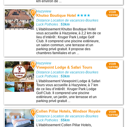
km environ de ...
Hazyview
11
VOIR
Khutso Boutique Hotel
L'OFFRE
Distance Location de vacances-Bourkes
Luck Potholes :
53km
L’établissement Khutso Boutique Hotel
vous accueille à Hazyview, à 2,2 km de ce
lieu d’intérêt : Kruger Park Lodge Golf
Club. Il comprend une piscine extérieure,
un salon commun, une terrasse et un
parking privé gratuit. Il propose des
chambres familiales et un ...
Hazyview
12
VOIR
Viewpoint Lodge & Safari Tours
L'OFFRE
Distance Location de vacances-Bourkes
Luck Potholes :
53km
L’établissement Viewpoint Lodge & Safari
Tours vous accueille à Hazyview, à 7 km
de ce lieu d’intérêt : Kruger Park Lodge
Golf Club. Il comprend une piscine
extérieure, un jardin, une terrasse et un
parking privé gratuit ...
Collen Pillar Hotels, Windsor Royale
13
VOIR
L'OFFRE
Distance Location de vacances-Bourkes
Luck Potholes :
55km
L’établissement Collen Pillar Hotels,