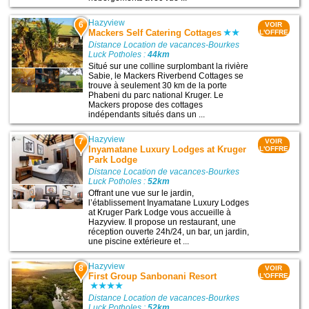
Hazyview
6
VOIR
Mackers Self Catering Cottages
L'OFFRE
Distance Location de vacances-Bourkes
Luck Potholes :
44km
Situé sur une colline surplombant la rivière
Sabie, le Mackers Riverbend Cottages se
trouve à seulement 30 km de la porte
Phabeni du parc national Kruger. Le
Mackers propose des cottages
indépendants situés dans un ...
Hazyview
7
VOIR
Inyamatane Luxury Lodges at Kruger
L'OFFRE
Park Lodge
Distance Location de vacances-Bourkes
Luck Potholes :
52km
Offrant une vue sur le jardin,
l’établissement Inyamatane Luxury Lodges
at Kruger Park Lodge vous accueille à
Hazyview. Il propose un restaurant, une
réception ouverte 24h/24, un bar, un jardin,
une piscine extérieure et ...
Hazyview
8
VOIR
First Group Sanbonani Resort
L'OFFRE
Distance Location de vacances-Bourkes
Luck Potholes :
52km