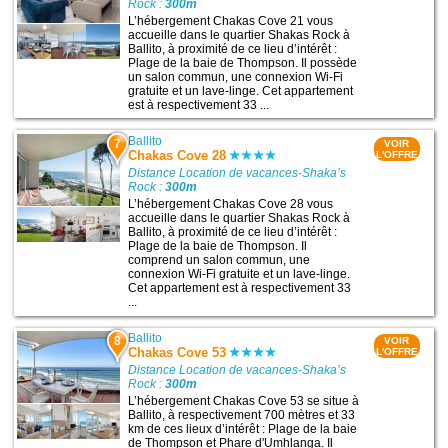
Rock :
300m
L’hébergement Chakas Cove 21 vous
accueille dans le quartier Shakas Rock à
Ballito, à proximité de ce lieu d’intérêt :
Plage de la baie de Thompson. Il possède
un salon commun, une connexion Wi-Fi
gratuite et un lave-linge. Cet appartement
est à respectivement 33 ...
Ballito
7
VOIR
Chakas Cove 28
L'OFFRE
Distance Location de vacances-Shaka’s
Rock :
300m
L’hébergement Chakas Cove 28 vous
accueille dans le quartier Shakas Rock à
Ballito, à proximité de ce lieu d’intérêt :
Plage de la baie de Thompson. Il
comprend un salon commun, une
connexion Wi-Fi gratuite et un lave-linge.
Cet appartement est à respectivement 33
...
Ballito
8
VOIR
Chakas Cove 53
L'OFFRE
Distance Location de vacances-Shaka’s
Rock :
300m
L’hébergement Chakas Cove 53 se situe à
Ballito, à respectivement 700 mètres et 33
km de ces lieux d’intérêt : Plage de la baie
de Thompson et Phare d'Umhlanga. Il