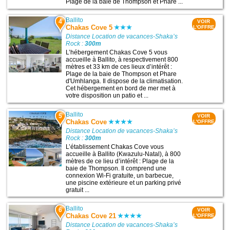
Plage de la baie de Thompson et Phare ...
Ballito
4
VOIR
Chakas Cove 5
L'OFFRE
Distance Location de vacances-Shaka’s
Rock :
300m
L’hébergement Chakas Cove 5 vous
accueille à Ballito, à respectivement 800
mètres et 33 km de ces lieux d’intérêt :
Plage de la baie de Thompson et Phare
d'Umhlanga. Il dispose de la climatisation.
Cet hébergement en bord de mer met à
votre disposition un patio et ...
Ballito
5
VOIR
Chakas Cove
L'OFFRE
Distance Location de vacances-Shaka’s
Rock :
300m
L’établissement Chakas Cove vous
accueille à Ballito (Kwazulu-Natal), à 800
mètres de ce lieu d’intérêt : Plage de la
baie de Thompson. Il comprend une
connexion Wi-Fi gratuite, un barbecue,
une piscine extérieure et un parking privé
gratuit ...
Ballito
6
VOIR
Chakas Cove 21
L'OFFRE
Distance Location de vacances-Shaka’s