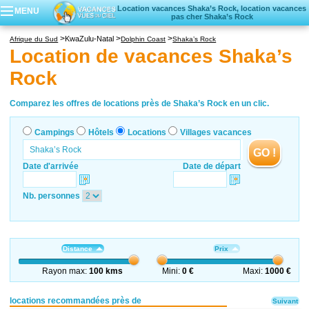
Location vacances Shaka’s Rock, location vacances
MENU
pas cher Shaka’s Rock
Campings
KwaZulu-Natal
Afrique du Sud
Dolphin Coast
Shaka’s Rock
Hôtels
Location de vacances Shaka’s
Locations vacances
Rock
Villages vacances
Comparez les offres de locations près de Shaka’s Rock en un clic.
Campings
Hôtels
Locations
Villages vacances
GO !
Date d'arrivée
Date de départ
Nb. personnes
Distance
Prix
Rayon max:
100 kms
Mini:
0 €
Maxi:
1000 €
locations recommandées près de
Suivant