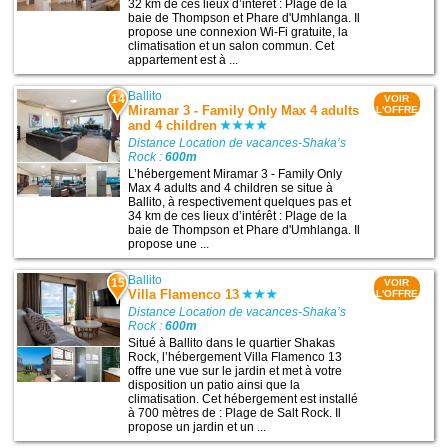
32 km de ces lieux d’intérêt : Plage de la
baie de Thompson et Phare d'Umhlanga. Il
propose une connexion Wi-Fi gratuite, la
climatisation et un salon commun. Cet
appartement est à ...
Ballito
14
VOIR
Miramar 3 - Family Only Max 4 adults
L'OFFRE
and 4 children
Distance Location de vacances-Shaka’s
Rock :
600m
L’hébergement Miramar 3 - Family Only
Max 4 adults and 4 children se situe à
Ballito, à respectivement quelques pas et
34 km de ces lieux d’intérêt : Plage de la
baie de Thompson et Phare d'Umhlanga. Il
propose une ...
Ballito
15
VOIR
Villa Flamenco 13
L'OFFRE
Distance Location de vacances-Shaka’s
Rock :
600m
Situé à Ballito dans le quartier Shakas
Rock, l’hébergement Villa Flamenco 13
offre une vue sur le jardin et met à votre
disposition un patio ainsi que la
climatisation. Cet hébergement est installé
à 700 mètres de : Plage de Salt Rock. Il
propose un jardin et un ...