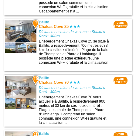
possède un salon commun, une
connexion Wi-Fi gratuite et la climatisation.
Cet appartement est à ...
Ballito
9
VOIR
Chakas Cove 25
L'OFFRE
Distance Location de vacances-Shaka’s
Rock :
300m
L’hébergement Chakas Cove 25 se situe à
Ballito, à respectivement 700 mètres et 33
km de ces lieux d’intérêt : Plage de la baie
de Thompson et Phare d'Umhlanga. Il
possède une piscine extérieure, une
connexion Wi-Fi gratuite et la climatisation
...
Ballito
10
VOIR
Chakas Cove 70
L'OFFRE
Distance Location de vacances-Shaka’s
Rock :
300m
L’hébergement Chakas Cove 70 vous
accueille à Ballito, à respectivement 900
mètres et 33 km de ces lieux d’intérêt :
Plage de la baie de Thompson et Phare
d'Umhlanga. Il comprend un salon
commun, une connexion Wi-Fi gratuite et
la climatisation ...
Ballito
11
VOIR