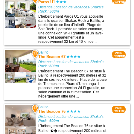
Paros U1
L'OFFRE
Distance Location de vacances-Shaka’s
Rock :
500m
L’hébergement Paros U1 vous accueille
dans le quartier Shakas Rock à Ballito, à
proximité de ce lieu d’intérêt : Plage de
Salt Rock. Il possède un salon commun,
une connexion Wi-Fi gratuite et un lave-
linge. Cet appartement est à
respectivement 32 km et 46 km de ...
Ballito
12
VOIR
The Beacon 67
L'OFFRE
Distance Location de vacances-Shaka’s
Rock :
600m
L’hébergement The Beacon 67 se situe à
Ballito, à respectivement 200 mètres et 32
km de ces lieux d’intérêt : Plage de la baie
de Thompson et Phare d'Umhlanga. Il
propose une connexion Wi-Fi gratuite, un
salon commun et la climatisation. Cet
hébergement offre une ...
Ballito
13
VOIR
The Beacon 76
L'OFFRE
Distance Location de vacances-Shaka’s
Rock :
600m
L’hébergement The Beacon 76 se situe à
Ballito, �� respectivement 200 mètres et