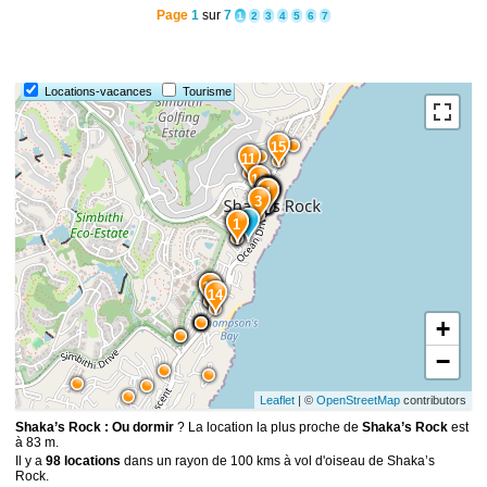
Page
1
sur
7
1
2
3
4
5
6
7
Locations-vacances
Tourisme
15
11
10
8
7
6
9
5
4
3
2
1
13
12
14
+
−
Leaflet
| ©
OpenStreetMap
contributors
Shaka’s Rock : Ou dormir
? La location la plus proche de
Shaka’s Rock
est
à 83 m.
Il y a
98 locations
dans un rayon de 100 kms à vol d'oiseau de Shaka’s
Rock.