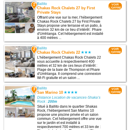
Ballito
1
VOIR
Chakas Rock Chalets 27 by First
L'OFFRE
Private Stays
Offrant une vue sur la mer, l’hébergement
Chakas Rock Chalets 27 by First Private
Stays propose une terrasse et un patio, à
environ 32 km de ce lieu d’intérêt : Phare
d'Umhlanga. Cet hébergement est installé
à 400 mètres ...
Ballito
2
VOIR
Chakas Rock Chalets 22
L'OFFRE
L’hébergement Chakas Rock Chalets 22
vous accueille à respectivement 400
mètres et 32 km de ces lieux d’intérêt :
Plage de la baie de Thompson et Phare
d'Umhlanga. Il comprend une connexion
Wi-Fi gratuite et un salon ...
Ballito
3
VOIR
San Marino 10
L'OFFRE
Distance Location de vacances-Shaka’s
Rock :
200m
Situé à Ballito dans le quartier Shakas
Rock, l’hébergement San Marino 10
propose une piscine privée et un salon
commun. Cet hébergement offre une vue
sur le jardin et est installé à
respectivement 700 mètres et 33 km de :