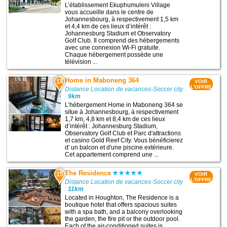
L’établissement Ekuphumuleni Village
vous accueille dans le centre de
Johannesbourg, à respectivement 1,5 km
et 4,4 km de ces lieux d’intérêt :
Johannesburg Stadium et Observatory
Golf Club. Il comprend des hébergements
avec une connexion Wi-Fi gratuite.
Chaque hébergement possède une
télévision ...
Home in Maboneng 364
14
VOIR
L'OFFRE
Distance Location de vacances-Soccer city
:
9km
L’hébergement Home in Maboneng 364 se
situe à Johannesbourg, à respectivement
1,7 km, 4,8 km et 8,4 km de ces lieux
d’intérêt : Johannesburg Stadium,
Observatory Golf Club et Parc d'attractions
et casino Gold Reef City. Vous bénéficierez
d' un balcon et d'une piscine extérieure.
Cet appartement comprend une ...
The Residence
15
VOIR
L'OFFRE
Distance Location de vacances-Soccer city
:
11km
Located in Houghton, The Residence is a
boutique hotel that offers spacious suites
with a spa bath, and a balcony overlooking
the garden, the fire pit or the outdoor pool.
Each of the air-conditioned suites is