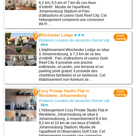
6,2 km, 6,5 km et 7 km de ces lieux
d’intérêt : Musée de l'apartheid,
Johannesburg Stadium et Parc
d'attractions et casino Gold Reef City. Cet
hébergement comprend une connexion
Wi-Fi ...
Winchester Lodge
4
VOIR
L'OFFRE
Distance Location de vacances-Soccer city
:
6km
L’établissement Winchester Lodge se situe
à Johannesbourg, à 7,3 km de ce lieu
d’intérêt : Parc d'attractions et casino Gold
Reef City. Il possède une piscine
extérieure, un jardin, une terrasse et un
parking privé gratuit. Il possède des
chambres familiales et un barbecue. Cet
établissement non-fumeurs se ...
Cozy Private Studio Flat in
5
VOIR
Westdene, Johannesburg
L'OFFRE
Distance Location de vacances-Soccer city
:
6km
L’hébergement Cozy Private Studio Flat in
Westdene, Johannesburg se situe à
Johannesbourg, à respectivement 8,4 km,
9,2 km et 10 km de ces lieux d’intérêt :
Johannesburg Stadium, Musée de
l'apartheid et Observatory Golf Club. Cet
hébergement possède une connexion ...