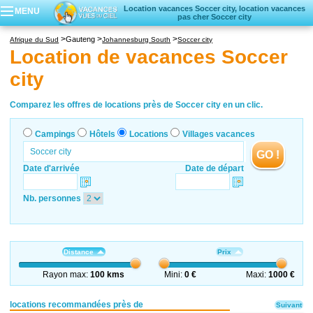
Location vacances Soccer city, location vacances
MENU
pas cher Soccer city
Campings
Gauteng
Afrique du Sud
Johannesburg South
Soccer city
Hôtels
Location de vacances Soccer
Locations vacances
city
Villages vacances
Comparez les offres de locations près de Soccer city en un clic.
Campings
Hôtels
Locations
Villages vacances
GO !
Date d'arrivée
Date de départ
Nb. personnes
Distance
Prix
Rayon max:
100 kms
Mini:
0 €
Maxi:
1000 €
locations recommandées près de
Suivant