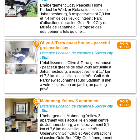
:
7km
L’hébergement Cozy Peaceful Home
Perfect for Work or Relaxation se situe à
Johannesbourg, à respectivement 7,3 km
et 7,4 km de ces lieux d’intérêt : Parc
d'attractions et casino Gold Reef City et
Musée de l'apartheid. Il propose des
équipements tels qu’une ...
Olive & Terra guest house - peaceful
9
VOIR
greenside stay
L'OFFRE
Distance Location de vacances-Soccer city
:
8km
L’établissement Olive & Terra guest house
- peaceful greenside stay vous accueille à
Johannesbourg, à respectivement 1,7 km
et 7,2 km de ces lieux d’intérêt : Golf club
Parkview et Johannesburg Stadium. Il met
à votre disposition un jardin, un parking
privé ...
Maboneng Yellow 3 apartment
10
VOIR
L'OFFRE
Distance Location de vacances-Soccer city
:
8km
L’hébergement Maboneng Yellow 3
apartment vous accueille en plein centre
de Johannesbourg, à respectivement 5,1
km et 7,6 km de ces lieux d’intérêt :
Observatory Golf Club et Parc d'attractions
et casino Gold Reef City. Cet hébergement