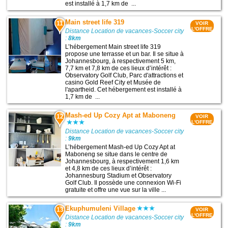
est installé à 1,7 km de ...
Main street life 319
11
VOIR
L'OFFRE
Distance Location de vacances-Soccer city
:
8km
L’hébergement Main street life 319
propose une terrasse et un bar. Il se situe à
Johannesbourg, à respectivement 5 km,
7,7 km et 7,8 km de ces lieux d’intérêt :
Observatory Golf Club, Parc d'attractions et
casino Gold Reef City et Musée de
l'apartheid. Cet hébergement est installé à
1,7 km de ...
Mash-ed Up Cozy Apt at Maboneng
12
VOIR
L'OFFRE
Distance Location de vacances-Soccer city
:
9km
L’hébergement Mash-ed Up Cozy Apt at
Maboneng se situe dans le centre de
Johannesbourg, à respectivement 1,6 km
et 4,8 km de ces lieux d’intérêt :
Johannesburg Stadium et Observatory
Golf Club. Il possède une connexion Wi-Fi
gratuite et offre une vue sur la ville ...
Ekuphumuleni Village
13
VOIR
L'OFFRE
Distance Location de vacances-Soccer city
:
9km