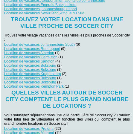
Location de vacances Aéroport international de Johannesburg
Location de vacances Emerald Backpackers
Location de vacances johannesbourg airport
Location de vacances Swaiziland, Afrique du Sud
TROUVEZ VOTRE LOCATION DANS UNE
VILLE PROCHE DE SOCCER CITY
Trouvez votre village vacances dans les villes les plus proches de Soccer city
:
Location de vacances Johannesburg South
(0)
Location de vacances Roodepoort
(9)
Location de vacances Alberton
(1)
Location de vacances Germiston
(1)
Location de vacances Sandton
(4)
Location de vacances Boksburg
(2)
Location de vacances Boksburg
(1)
Location de vacances Krugersdorp
(2)
Location de vacances Boksburg
(1)
Location de vacances Boksburg
(1)
Location de vacances Kempton Park
(1)
QUELLES VILLES AUTOUR DE SOCCER
CITY COMPTENT LE PLUS GRAND NOMBRE
DE LOCATIONS ?
Vous souhaitez séjourner dans une ville particulière de Soccer city ? Trouvez
votre futur lieu de villégiature en fonction des villes qui comptent le plus
grand nombre locations en Soccer city !
Location de vacances Pretoria
(22)
Location de vacances Midrand
(11)