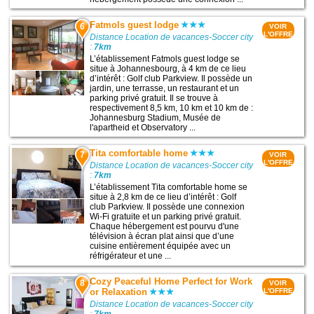
Fatmols guest lodge
6
VOIR
L'OFFRE
Distance Location de vacances-Soccer city
:
7km
L’établissement Fatmols guest lodge se
situe à Johannesbourg, à 4 km de ce lieu
d’intérêt : Golf club Parkview. Il possède un
jardin, une terrasse, un restaurant et un
parking privé gratuit. Il se trouve à
respectivement 8,5 km, 10 km et 10 km de :
Johannesburg Stadium, Musée de
l'apartheid et Observatory ...
Tita comfortable home
7
VOIR
L'OFFRE
Distance Location de vacances-Soccer city
:
7km
L’établissement Tita comfortable home se
situe à 2,8 km de ce lieu d’intérêt : Golf
club Parkview. Il possède une connexion
Wi-Fi gratuite et un parking privé gratuit.
Chaque hébergement est pourvu d'une
télévision à écran plat ainsi que d’une
cuisine entièrement équipée avec un
réfrigérateur et une ...
Cozy Peaceful Home Perfect for Work
8
VOIR
or Relaxation
L'OFFRE
Distance Location de vacances-Soccer city