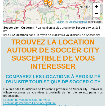
8
1
4
+
−
Leaflet
| ©
OpenStreetMap
contributors
Soccer city : Ou dormir
? La location la plus proche de
Soccer city
est à 4
km.
Il y a
162 locations
dans un rayon de 100 kms à vol d'oiseau de Soccer city.
TROUVEZ LA LOCATION
AUTOUR DE SOCCER CITY
SUSCEPTIBLE DE VOUS
INTÉRESSER
COMPAREZ LES LOCATIONS À PROXIMITÉ
D’UN SITE TOURISTIQUE DE SOCCER CITY
D’autres sites touristiques se trouvent à proximité de Soccer city. Trouvez le
village vacances de vos rêves à proximité de l’un d’entre eux parmi nos
propositions :
Location de vacances Orlando West
Location de vacances Ellis Park Stadium