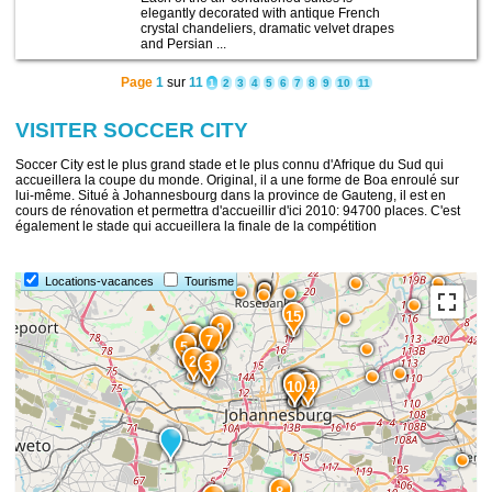
elegantly decorated with antique French
crystal chandeliers, dramatic velvet drapes
and Persian ...
Page
1
sur
11
1
2
3
4
5
6
7
8
9
10
11
VISITER SOCCER CITY
Soccer City est le plus grand stade et le plus connu d'Afrique du Sud qui
accueillera la coupe du monde. Original, il a une forme de Boa enroulé sur
lui-même. Situé à Johannesbourg dans la province de Gauteng, il est en
cours de rénovation et permettra d'accueillir d'ici 2010: 94700 places. C'est
également le stade qui accueillera la finale de la compétition
Locations-vacances
Tourisme
15
9
6
7
5
2
3
13
12
11
10
14