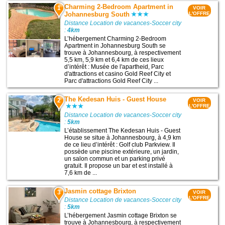
Charming 2-Bedroom Apartment in
1
VOIR
Johannesburg South
L'OFFRE
Distance Location de vacances-Soccer city
:
4km
L’hébergement Charming 2-Bedroom
Apartment in Johannesburg South se
trouve à Johannesbourg, à respectivement
5,5 km, 5,9 km et 6,4 km de ces lieux
d’intérêt : Musée de l'apartheid, Parc
d'attractions et casino Gold Reef City et
Parc d'attractions Gold Reef City ...
The Kedesan Huis - Guest House
2
VOIR
L'OFFRE
Distance Location de vacances-Soccer city
:
5km
L’établissement The Kedesan Huis - Guest
House se situe à Johannesbourg, à 4,9 km
de ce lieu d’intérêt : Golf club Parkview. Il
possède une piscine extérieure, un jardin,
un salon commun et un parking privé
gratuit. Il propose un bar et est installé à
7,6 km de ...
Jasmin cottage Brixton
3
VOIR
L'OFFRE
Distance Location de vacances-Soccer city
:
5km
L’hébergement Jasmin cottage Brixton se
trouve à Johannesbourg, à respectivement