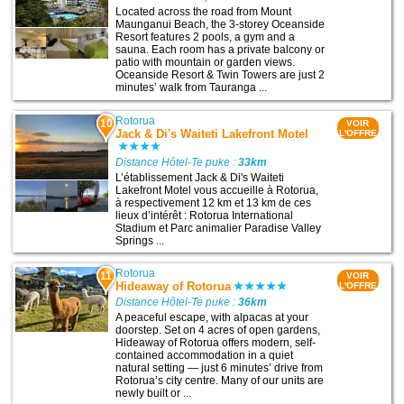
Located across the road from Mount
Maunganui Beach, the 3-storey Oceanside
Resort features 2 pools, a gym and a
sauna. Each room has a private balcony or
patio with mountain or garden views.
Oceanside Resort & Twin Towers are just 2
minutes’ walk from Tauranga ...
Rotorua
10
VOIR
Jack & Di's Waiteti Lakefront Motel
L'OFFRE
Distance Hôtel-Te puke :
33km
L’établissement Jack & Di's Waiteti
Lakefront Motel vous accueille à Rotorua,
à respectivement 12 km et 13 km de ces
lieux d’intérêt : Rotorua International
Stadium et Parc animalier Paradise Valley
Springs ...
Rotorua
11
VOIR
Hideaway of Rotorua
L'OFFRE
Distance Hôtel-Te puke :
36km
A peaceful escape, with alpacas at your
doorstep. Set on 4 acres of open gardens,
Hideaway of Rotorua offers modern, self-
contained accommodation in a quiet
natural setting — just 6 minutes’ drive from
Rotorua’s city centre. Many of our units are
newly built or ...