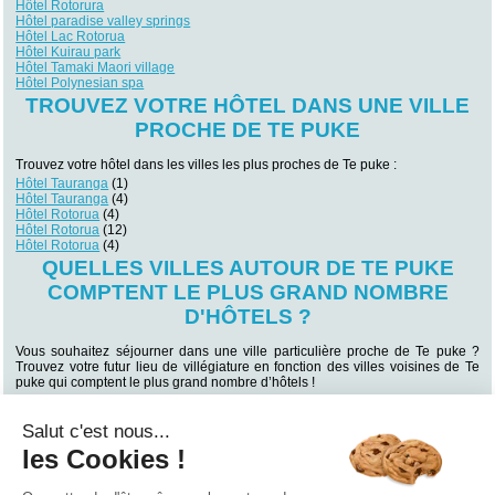
Hôtel Rotorura
Hôtel paradise valley springs
Hôtel Lac Rotorua
Hôtel Kuirau park
Hôtel Tamaki Maori village
Hôtel Polynesian spa
TROUVEZ VOTRE HÔTEL DANS UNE VILLE
PROCHE DE TE PUKE
Trouvez votre hôtel dans les villes les plus proches de Te puke :
Hôtel Tauranga
(1)
Hôtel Tauranga
(4)
Hôtel Rotorua
(4)
Hôtel Rotorua
(12)
Hôtel Rotorua
(4)
QUELLES VILLES AUTOUR DE TE PUKE
COMPTENT LE PLUS GRAND NOMBRE
D'HÔTELS ?
Vous souhaitez séjourner dans une ville particulière proche de Te puke ?
Trouvez votre futur lieu de villégiature en fonction des villes voisines de Te
puke qui comptent le plus grand nombre d’hôtels !
Hôtel Rotorua
(12)
Hôtel Hamilton
(9)
Salut c'est nous...
Hôtel Rotorua
(4)
Hôtel Rotorua
(4)
les Cookies !
Hôtel Tauranga
(4)
Hôtel Pauanui
(1)
Hôtel Tauranga
(1)