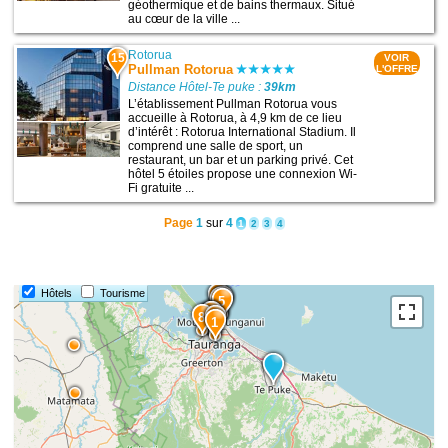
géothermique et de bains thermaux. Situé
au cœur de la ville ...
Rotorua
15
VOIR
Pullman Rotorua
L'OFFRE
Distance Hôtel-Te puke :
39km
L’établissement Pullman Rotorua vous
accueille à Rotorua, à 4,9 km de ce lieu
d’intérêt : Rotorua International Stadium. Il
comprend une salle de sport, un
restaurant, un bar et un parking privé. Cet
hôtel 5 étoiles propose une connexion Wi-
Fi gratuite ...
Page
1
sur
4
1
2
3
4
Hôtels
Tourisme
9
6
7
5
4
3
8
2
1