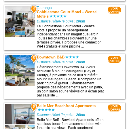
Tauranga
4
VOIR
Cobblestone Court Motel - Wenzel
L'OFFRE
Motels
Distance Hôtel-Te puke :
20km
Le Cobblestone Court Motel - Wenzel
Motels propose un hébergement
indépendant dans un magnifique jardin.
Toutes les chambres s'ouvrent sur une
terrasse privée. Il propose une connexion
Wi-Fi gratuite et une piscine ...
Downtown B&B
5
VOIR
L'OFFRE
Distance Hôtel-Te puke :
20km
L’établissement Downtown B&B vous
accueille à Mount Maunganui (Bay of
Plenty), à proximité de ce lieu d’intérêt :
Mount Maunganui Beach. Il comprend un
parking privé gratuit. L’établissement
propose des hébergements avec un patio,
un coin salon et une télévision à écran plat
par satellite ...
Belle Mer Beachfront Apartments
6
VOIR
L'OFFRE
Distance Hôtel-Te puke :
20km
Belle Mer Self - Serviced Apartments offers
spacious beachfront accommodation with
fantastic sea views. Each apartment