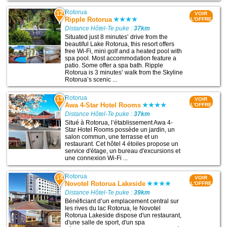
Rotorua
12
VOIR
Ripple Rotorua
L'OFFRE
Distance Hôtel-Te puke :
37km
Situated just 8 minutes’ drive from the
beautiful Lake Rotorua, this resort offers
free Wi-Fi, mini golf and a heated pool with
spa pool. Most accommodation feature a
patio. Some offer a spa bath. Ripple
Rotorua is 3 minutes’ walk from the Skyline
Rotorua’s scenic ...
Rotorua
13
VOIR
Awa 4-Star Hotel Rooms
L'OFFRE
Distance Hôtel-Te puke :
37km
Situé à Rotorua, l’établissement Awa 4-
Star Hotel Rooms possède un jardin, un
salon commun, une terrasse et un
restaurant. Cet hôtel 4 étoiles propose un
service d'étage, un bureau d'excursions et
une connexion Wi-Fi ...
Rotorua
14
VOIR
Novotel Rotorua Lakeside
L'OFFRE
Distance Hôtel-Te puke :
39km
Bénéficiant d’un emplacement central sur
les rives du lac Rotorua, le Novotel
Rotorua Lakeside dispose d'un restaurant,
d'une salle de sport, d'un spa