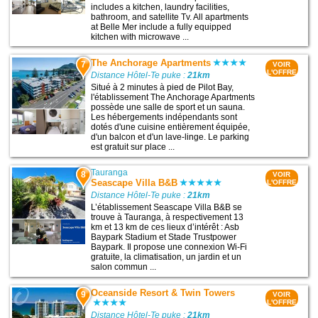
includes a kitchen, laundry facilities,
bathroom, and satellite Tv. All apartments
at Belle Mer include a fully equipped
kitchen with microwave ...
The Anchorage Apartments
7
VOIR
L'OFFRE
Distance Hôtel-Te puke :
21km
Situé à 2 minutes à pied de Pilot Bay,
l'établissement The Anchorage Apartments
possède une salle de sport et un sauna.
Les hébergements indépendants sont
dotés d'une cuisine entièrement équipée,
d'un balcon et d'un lave-linge. Le parking
est gratuit sur place ...
Tauranga
8
VOIR
Seascape Villa B&B
L'OFFRE
Distance Hôtel-Te puke :
21km
L’établissement Seascape Villa B&B se
trouve à Tauranga, à respectivement 13
km et 13 km de ces lieux d’intérêt : Asb
Baypark Stadium et Stade Trustpower
Baypark. Il propose une connexion Wi-Fi
gratuite, la climatisation, un jardin et un
salon commun ...
Oceanside Resort & Twin Towers
9
VOIR
L'OFFRE
Distance Hôtel-Te puke :
21km