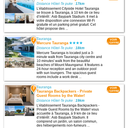
Distance Hôtel-Te puke :
17km
L’établissement Cityside Hotel Tauranga
se trouve à Tauranga, à 10 km de ce lieu
d’intérêt : Asb Baypark Stadium. Il met à
votre disposition une connexion Wi-Fi
gratuite et un parking privé gratuit. Cet
hôtel propose des ...
Tauranga
2
VOIR
Mercure Tauranga
L'OFFRE
Distance Hôtel-Te puke :
18km
Mercure Tauranga is located just a 3-
minute walk from Tauranga city centre and
10 minutes' walk from the beautiful
beaches of Mount Maunganui. It features a
24-hour reception and an outdoor pool
with sun loungers. The spacious guest
rooms include a work desk ...
Tauranga
3
VOIR
Tauranga Backpackers - Private
L'OFFRE
Guest Rooms by the Water!
Distance Hôtel-Te puke :
19km
L’établissement Tauranga Backpackers -
Private Guest Rooms by the Water! vous
accueille à Tauranga, à 9 km de ce lieu
d’intérêt : Asb Baypark Stadium. Il
comprend un jardin, un salon commun,
des hébergements non-fumeurs ...