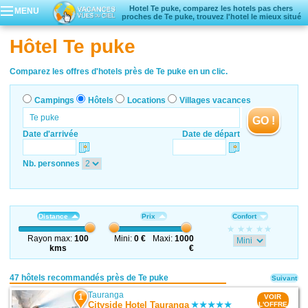
Hotel Te puke, comparez les hotels pas chers
MENU
proches de Te puke, trouvez l'hotel le mieux situé
Campings
Hôtel Te puke
Hôtels
Locations vacances
Comparez les offres d'hotels près de Te puke en un clic.
Villages vacances
Campings
Hôtels
Locations
Villages vacances
GO !
Date d'arrivée
Date de départ
Nb. personnes
Distance
Prix
Confort
Rayon max:
100
Mini:
0 €
Maxi:
1000
kms
€
47 hôtels recommandés près de Te puke
Suivant
Tauranga
1
VOIR
Cityside Hotel Tauranga
L'OFFRE