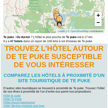
10
+
11
12
13
14
15
−
Leaflet
| ©
OpenStreetMap
contributors
Te puke : Ou dormir
? L'hôtel le plus proche de
Te puke
est à 17 km.
Il y a
47 hotels
dans un rayon de 100 kms à vol d'oiseau de Te puke.
TROUVEZ L'HÔTEL AUTOUR
DE TE PUKE SUSCEPTIBLE
DE VOUS INTÉRESSER
COMPAREZ LES HÔTELS À PROXIMITÉ D’UN
SITE TOURISTIQUE DE TE PUKE
D’autres sites touristiques se trouvent à proximité de Te puke. Trouvez l’hôtel
de vos rêves à proximité de l’un d’entre eux parmi nos propositions :
Hôtel te puke
Hôtel Te Puke
Hôtel mount maunganui
Hôtel Skyline gondola and luge