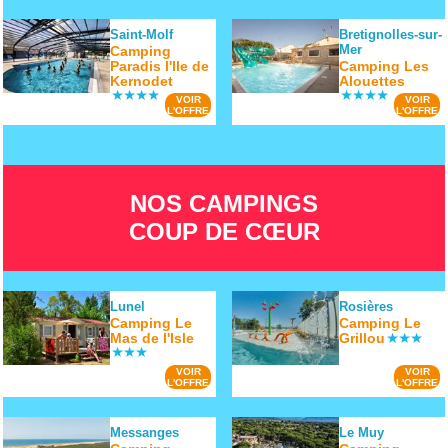
Saint-Molf
Bretignolles-sur-
Mer
Camping
Paradis l'Ile de
Camping Les
Kernodet
Alouettes
VOIR
VOIR
L'OFFRE
L'OFFRE
NOS CAMPINGS
COUP DE CŒUR
Lunel
Rosières
Camping Le
Camping Le
Mas de l'Isle
Grillou
VOIR
VOIR
L'OFFRE
L'OFFRE
Messanges
Le Muy