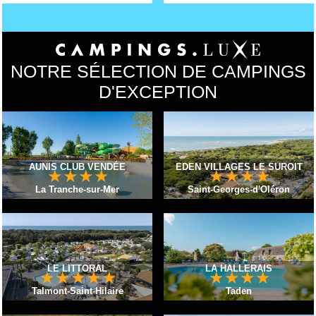
NOTRE SÉLECTION DE CAMPINGS
D'EXCEPTION
AUNIS CLUB VENDÉE
EDEN VILLAGES LE SUROIT
★
★
★
★
★
★
★
★
La Tranche-sur-Mer
Saint-Georges-d'Oléron
LE LITTORAL
LA HALLERAIS
★
★
★
★
★
★
★
★
★
Talmont-Saint-Hilaire
Taden