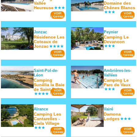
Vallée
Domaine des
Heureuse
Chênes Blancs
VOIR
VOIR
L'OFFRE
L'OFFRE
Jonzac
Peynier
Résidence Les
Camping Le
Coteaux de
Devancon
Jonzac
VOIR
VOIR
L'OFFRE
L'OFFRE
Saint-Pol-de-
Ambrières-les-
Léon
Vallées
Camping
Camping Le
Sunêlia la Baie
Parc de Vaux
de Saint Pol
VOIR
VOIR
L'OFFRE
L'OFFRE
Alrance
Vairé
Camping Les
Damona
Cantarelles -
Lodges
Ciela Village
VOIR
VOIR
L'OFFRE
L'OFFRE