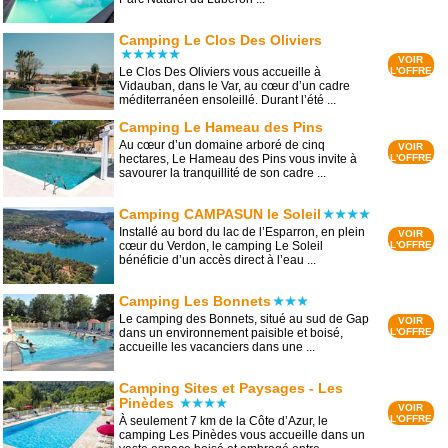
Camping Le Clos Des Oliviers
VOIR
Le Clos Des Oliviers vous accueille à
L'OFFRE
Vidauban, dans le Var, au cœur d’un cadre
méditerranéen ensoleillé. Durant l’été ...
Camping Le Hameau des Pins
Au cœur d’un domaine arboré de cinq
VOIR
hectares, Le Hameau des Pins vous invite à
L'OFFRE
savourer la tranquillité de son cadre ...
Camping CAMPASUN le Soleil
Installé au bord du lac de l’Esparron, en plein
VOIR
cœur du Verdon, le camping Le Soleil
L'OFFRE
bénéficie d’un accès direct à l’eau ...
Camping Les Bonnets
Le camping des Bonnets, situé au sud de Gap
VOIR
dans un environnement paisible et boisé,
L'OFFRE
accueille les vacanciers dans une ...
Camping Sites et Paysages - Les
Pinèdes
VOIR
L'OFFRE
À seulement 7 km de la Côte d’Azur, le
camping Les Pinèdes vous accueille dans un