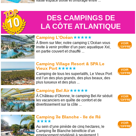
vaste espace boisé et ombragé entre ...
DES CAMPINGS DE
LA CÔTE ATLANTIQUE
Camping L’Océan
À Brem sur Mer, notre camping L’Océan vous
VOIR
invite à venir profiter d’un parc aquatique Xxl,
L'OFFRE
en partie couvert et chauffé ...
Camping Village Resort & SPA Le
Vieux Port
VOIR
L'OFFRE
Camping de tous les superlatifs, Le Vieux Port
est l’un des plus grands, des plus beaux, des
plus luxueux et des plus ...
Camping Bel Air
À Château d’Olonne, le camping Bel Air séduit
VOIR
les vacanciers en quête de confort et de
L'OFFRE
divertissement sur la côte ...
Camping île Blanche - Ile de Ré
VOIR
Au sein d’une pinède de cinq hectares, le
L'OFFRE
Camping Île Blanche bénéficie d’un
emplacement privilégié à seulement 1 ...