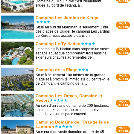
Domaine du Moulin Neuf est idéalement
L'OFFRE
située au bord de l’étang, à ...
Camping Les Jardins de Kergal
VOIR
Situé au sud du Morbihan, à seulement 2 km
L'OFFRE
des plages de Guidel, le camping Les Jardins
de Kergal vous accueille dans un ...
Camping Le Ty Nadan
Le camping Ty Nadan vous propose un vaste
VOIR
espace aquatique comprenant trois bassins
L'OFFRE
extérieurs chauffés agrémentés de ...
Camping de la Plage
Situé à seulement 100 mètres de la grande
VOIR
plage et à proximité immédiate du centre-ville
L'OFFRE
de Damgan, le camping de la ...
Camping Les Ormes, Domaine et
Resort
VOIR
L'OFFRE
Au sein d’un vaste domaine de 200 hectares,
un complexe aquatique exceptionnel vous
attend, avec un espace couvert ...
Camping Domaine de l'Orangerie de
Lanniron
VOIR
L'OFFRE
Au cœur d’un vaste domaine arboré de 45