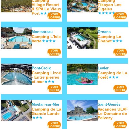
Camping
Camping
Village Resort
Tikayan Les
& SPA Le Vieux
Cigales
Port
VOIR
VOIR
L'OFFRE
L'OFFRE
Montsoreau
Ornans
Camping L'Isle
Camping Le
Verte
Chanet
VOIR
VOIR
L'OFFRE
L'OFFRE
Pont-Croix
Levier
Camping Lizoé
Camping de La
- Entre pierres
Forêt
et mer
VOIR
VOIR
L'OFFRE
L'OFFRE
Moëlan-sur-Mer
Saint-Geniès
Camping de La
Vacances ULVF
Grande Lande
Le Domaine de
Pelvezy
VOIR
VOIR
L'OFFRE
L'OFFRE