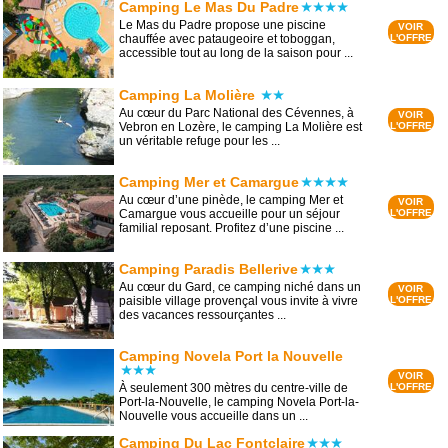
Camping Le Mas Du Padre
Le Mas du Padre propose une piscine
VOIR
chauffée avec pataugeoire et toboggan,
L'OFFRE
accessible tout au long de la saison pour ...
Camping La Molière
Au cœur du Parc National des Cévennes, à
VOIR
Vebron en Lozère, le camping La Molière est
L'OFFRE
un véritable refuge pour les ...
Camping Mer et Camargue
Au cœur d’une pinède, le camping Mer et
VOIR
Camargue vous accueille pour un séjour
L'OFFRE
familial reposant. Profitez d’une piscine ...
Camping Paradis Bellerive
Au cœur du Gard, ce camping niché dans un
VOIR
paisible village provençal vous invite à vivre
L'OFFRE
des vacances ressourçantes ...
Camping Novela Port la Nouvelle
VOIR
À seulement 300 mètres du centre-ville de
L'OFFRE
Port-la-Nouvelle, le camping Novela Port-la-
Nouvelle vous accueille dans un ...
Camping Du Lac Fontclaire