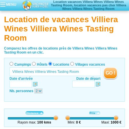
Location vacances Villiera Wines Villiera Wines
MENU
Tasting Room, location vacances pas cher Villiera
Wines Villiera Wines Tasting Room
Campings
Location de vacances Villiera
Hôtels
Wines Villiera Wines Tasting
Locations vacances
Villages vacances
Room
Comparez les offres de locations près de Villiera Wines Villiera Wines
Tasting Room en un clic.
Campings
Hôtels
Locations
Villages vacances
GO !
Date d'arrivée
Date de départ
Nb. personnes
Distance
Prix
Rayon max:
100 kms
Mini:
0 €
Maxi:
1000 €