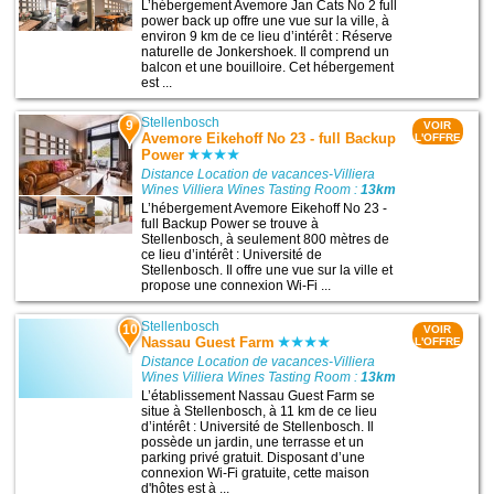
L’hébergement Avemore Jan Cats No 2 full
power back up offre une vue sur la ville, à
environ 9 km de ce lieu d’intérêt : Réserve
naturelle de Jonkershoek. Il comprend un
balcon et une bouilloire. Cet hébergement
est ...
Stellenbosch
9
VOIR
Avemore Eikehoff No 23 - full Backup
L'OFFRE
Power
Distance Location de vacances-Villiera
Wines Villiera Wines Tasting Room :
13km
L’hébergement Avemore Eikehoff No 23 -
full Backup Power se trouve à
Stellenbosch, à seulement 800 mètres de
ce lieu d’intérêt : Université de
Stellenbosch. Il offre une vue sur la ville et
propose une connexion Wi-Fi ...
Stellenbosch
10
VOIR
Nassau Guest Farm
L'OFFRE
Distance Location de vacances-Villiera
Wines Villiera Wines Tasting Room :
13km
L’établissement Nassau Guest Farm se
situe à Stellenbosch, à 11 km de ce lieu
d’intérêt : Université de Stellenbosch. Il
possède un jardin, une terrasse et un
parking privé gratuit. Disposant d’une
connexion Wi-Fi gratuite, cette maison
d'hôtes est à ...