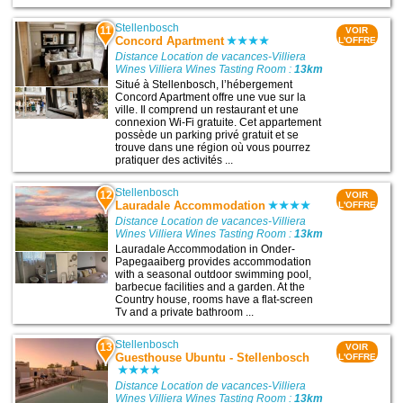
Stellenbosch
11
VOIR
Concord Apartment
L'OFFRE
Distance Location de vacances-Villiera
Wines Villiera Wines Tasting Room :
13km
Situé à Stellenbosch, l’hébergement
Concord Apartment offre une vue sur la
ville. Il comprend un restaurant et une
connexion Wi-Fi gratuite. Cet appartement
possède un parking privé gratuit et se
trouve dans une région où vous pourrez
pratiquer des activités ...
Stellenbosch
12
VOIR
Lauradale Accommodation
L'OFFRE
Distance Location de vacances-Villiera
Wines Villiera Wines Tasting Room :
13km
Lauradale Accommodation in Onder-
Papegaaiberg provides accommodation
with a seasonal outdoor swimming pool,
barbecue facilities and a garden. At the
Country house, rooms have a flat-screen
Tv and a private bathroom ...
Stellenbosch
13
VOIR
Guesthouse Ubuntu - Stellenbosch
L'OFFRE
Distance Location de vacances-Villiera
Wines Villiera Wines Tasting Room :
13km