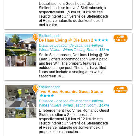
L’établissement Guesthouse Ubuntu -
Stellenbosch se trouve à Stellenbosch, à
respectivement 1,5 km et 10 km de ces
lieux d’intérêt : Université de Stellenbosch
et Réserve naturelle de Jonkershoek. Il
met à votre ...
Stellenbosch
14
VOIR
De Haas Living @ Die Laan 2
L'OFFRE
Distance Location de vacances-Villiera
Wines Villiera Wines Tasting Room :
13km
Set in Stellenbosch, De Haas Living @ Die
Laan 2 offers accommodation with a patio
and free Wifi. The property features an
outdoor plunge pool. The units have tiled
floors and include a seating area with a
flat-screen Tv ...
Stellenbosch
15
VOIR
Two Vines Romantic Guest Studio
L'OFFRE
Distance Location de vacances-Villiera
Wines Villiera Wines Tasting Room :
14km
L’hébergement Two Vines Romantic Guest
Studio se situe à Stellenbosch, à
respectivement 3,8 km et 12 km de ces
lieux d’intérêt : Université de Stellenbosch
et Réserve naturelle de Jonkershoek. Il
propose une connexion ...