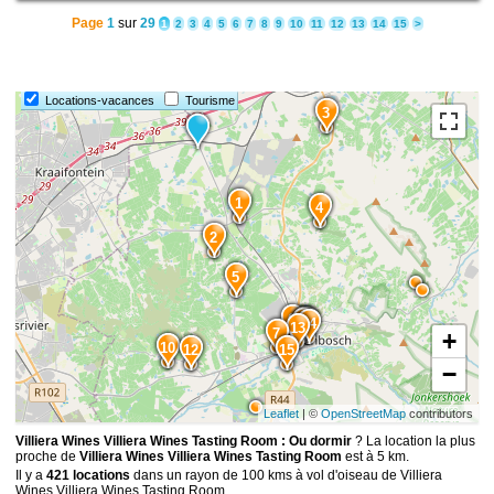
Page
1
sur
29
1
2
3
4
5
6
7
8
9
10
11
12
13
14
15
>
Locations-vacances
Tourisme
3
1
4
2
5
6
11
9
8
14
13
7
+
10
12
15
−
Leaflet
| ©
OpenStreetMap
contributors
Villiera Wines Villiera Wines Tasting Room : Ou dormir
? La location la plus
proche de
Villiera Wines Villiera Wines Tasting Room
est à 5 km.
Il y a
421 locations
dans un rayon de 100 kms à vol d'oiseau de Villiera
Wines Villiera Wines Tasting Room.