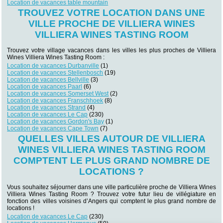
Location de vacances table mountain
TROUVEZ VOTRE LOCATION DANS UNE
VILLE PROCHE DE VILLIERA WINES
VILLIERA WINES TASTING ROOM
Trouvez votre village vacances dans les villes les plus proches de Villiera
Wines Villiera Wines Tasting Room :
Location de vacances Durbanville
(1)
Location de vacances Stellenbosch
(19)
Location de vacances Bellville
(3)
Location de vacances Paarl
(6)
Location de vacances Somerset West
(2)
Location de vacances Franschhoek
(8)
Location de vacances Strand
(4)
Location de vacances Le Cap
(230)
Location de vacances Gordon's Bay
(1)
Location de vacances Cape Town
(7)
QUELLES VILLES AUTOUR DE VILLIERA
WINES VILLIERA WINES TASTING ROOM
COMPTENT LE PLUS GRAND NOMBRE DE
LOCATIONS ?
Vous souhaitez séjourner dans une ville particulière proche de Villiera Wines
Villiera Wines Tasting Room ? Trouvez votre futur lieu de villégiature en
fonction des villes voisines d’Angers qui comptent le plus grand nombre de
locations !
Location de vacances Le Cap
(230)