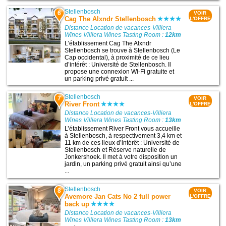
Stellenbosch
6
VOIR
Cag The Alxndr Stellenbosch
L'OFFRE
Distance Location de vacances-Villiera
Wines Villiera Wines Tasting Room :
12km
L’établissement Cag The Alxndr
Stellenbosch se trouve à Stellenbosch (Le
Cap occidental), à proximité de ce lieu
d’intérêt : Université de Stellenbosch. Il
propose une connexion Wi-Fi gratuite et
un parking privé gratuit ...
Stellenbosch
7
VOIR
River Front
L'OFFRE
Distance Location de vacances-Villiera
Wines Villiera Wines Tasting Room :
13km
L’établissement River Front vous accueille
à Stellenbosch, à respectivement 3,4 km et
11 km de ces lieux d’intérêt : Université de
Stellenbosch et Réserve naturelle de
Jonkershoek. Il met à votre disposition un
jardin, un parking privé gratuit ainsi qu’une
...
Stellenbosch
8
VOIR
Avemore Jan Cats No 2 full power
L'OFFRE
back up
Distance Location de vacances-Villiera
Wines Villiera Wines Tasting Room :
13km