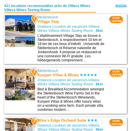
421 locations recommandées près de Villiera Wines
Suivant
Villiera Wines Tasting Room
Stellenbosch
1
VOIR
Village Stay
L'OFFRE
Distance Location de vacances-Villiera
Wines Villiera Wines Tasting Room :
5km
L’établissement Village Stay se trouve à
Stellenbosch, à respectivement 10 km et
18 km de ces lieux d’intérêt : Université de
Stellenbosch et Réserve naturelle de
Jonkershoek. Il propose un restaurant et
une connexion Wi-Fi gratuite. Les
hébergements comprennent ...
Stellenbosch
2
VOIR
Kunjani Villas & Wines
L'OFFRE
Distance Location de vacances-Villiera
Wines Villiera Wines Tasting Room :
6km
Bed & Breakfast Accommodation amongst
the Stellenbosch Wine Farms Set in the
heart of the Stellenbosch Winelands,
Kunjani Villas & Wines offer luxury villas
on a working wine farm. Each private villa
combines modern ...
Mitre's Edge Orchard Suite
3
VOIR
L'OFFRE
Distance Location de vacances-Villiera
Wines Villiera Wines Tasting Room :
8km