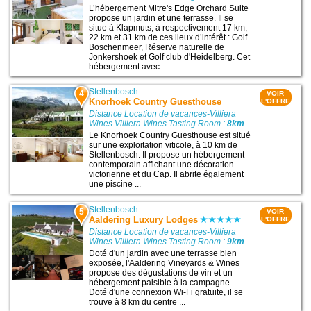
L’hébergement Mitre's Edge Orchard Suite
propose un jardin et une terrasse. Il se
situe à Klapmuts, à respectivement 17 km,
22 km et 31 km de ces lieux d’intérêt : Golf
Boschenmeer, Réserve naturelle de
Jonkershoek et Golf club d'Heidelberg. Cet
hébergement avec ...
Stellenbosch
4
VOIR
Knorhoek Country Guesthouse
L'OFFRE
Distance Location de vacances-Villiera
Wines Villiera Wines Tasting Room :
8km
Le Knorhoek Country Guesthouse est situé
sur une exploitation viticole, à 10 km de
Stellenbosch. Il propose un hébergement
contemporain affichant une décoration
victorienne et du Cap. Il abrite également
une piscine ...
Stellenbosch
5
VOIR
Aaldering Luxury Lodges
L'OFFRE
Distance Location de vacances-Villiera
Wines Villiera Wines Tasting Room :
9km
Doté d'un jardin avec une terrasse bien
exposée, l'Aaldering Vineyards & Wines
propose des dégustations de vin et un
hébergement paisible à la campagne.
Doté d'une connexion Wi-Fi gratuite, il se
trouve à 8 km du centre ...