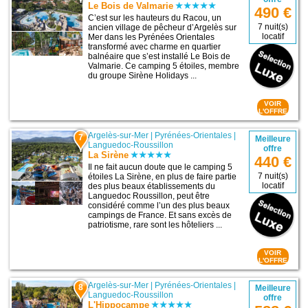
Le Bois de Valmarie
490 €
C’est sur les hauteurs du Racou, un
7 nuit(s)
ancien village de pêcheur d’Argelès sur
locatif
Mer dans les Pyrénées Orientales
transformé avec charme en quartier
balnéaire que s’est installé Le Bois de
Valmarie. Ce camping 5 étoiles, membre
du groupe Sirène Holidays ...
VOIR
L'OFFRE
Argelès-sur-Mer
|
Pyrénées-Orientales
|
7
Meilleure
Languedoc-Roussillon
offre
La Sirène
440 €
Il ne fait aucun doute que le camping 5
7 nuit(s)
étoiles La Sirène, en plus de faire partie
locatif
des plus beaux établissements du
Languedoc Roussillon, peut être
considéré comme l’un des plus beaux
campings de France. Et sans excès de
patriotisme, rare sont les hôteliers ...
VOIR
L'OFFRE
Argelès-sur-Mer
|
Pyrénées-Orientales
|
8
Meilleure
Languedoc-Roussillon
offre
L'Hippocampe