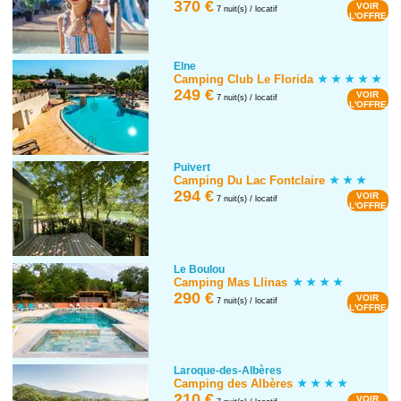
370 €
VOIR
7 nuit(s) / locatif
L'OFFRE
Elne
Camping Club Le Florida
249 €
VOIR
7 nuit(s) / locatif
L'OFFRE
Puivert
Camping Du Lac Fontclaire
294 €
VOIR
7 nuit(s) / locatif
L'OFFRE
Le Boulou
Camping Mas Llinas
290 €
VOIR
7 nuit(s) / locatif
L'OFFRE
Laroque-des-Albères
Camping des Albères
210 €
VOIR