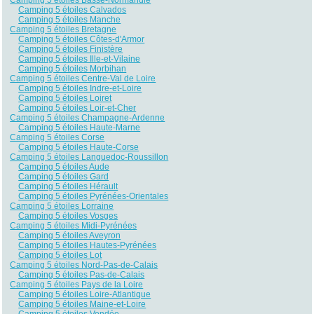
Camping 5 étoiles Calvados
Camping 5 étoiles Manche
Camping 5 étoiles Bretagne
Camping 5 étoiles Côtes-d'Armor
Camping 5 étoiles Finistère
Camping 5 étoiles Ille-et-Vilaine
Camping 5 étoiles Morbihan
Camping 5 étoiles Centre-Val de Loire
Camping 5 étoiles Indre-et-Loire
Camping 5 étoiles Loiret
Camping 5 étoiles Loir-et-Cher
Camping 5 étoiles Champagne-Ardenne
Camping 5 étoiles Haute-Marne
Camping 5 étoiles Corse
Camping 5 étoiles Haute-Corse
Camping 5 étoiles Languedoc-Roussillon
Camping 5 étoiles Aude
Camping 5 étoiles Gard
Camping 5 étoiles Hérault
Camping 5 étoiles Pyrénées-Orientales
Camping 5 étoiles Lorraine
Camping 5 étoiles Vosges
Camping 5 étoiles Midi-Pyrénées
Camping 5 étoiles Aveyron
Camping 5 étoiles Hautes-Pyrénées
Camping 5 étoiles Lot
Camping 5 étoiles Nord-Pas-de-Calais
Camping 5 étoiles Pas-de-Calais
Camping 5 étoiles Pays de la Loire
Camping 5 étoiles Loire-Atlantique
Camping 5 étoiles Maine-et-Loire
Camping 5 étoiles Vendée