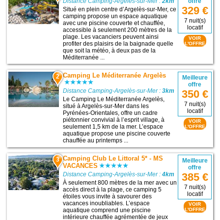
Distance Camping-Argelès-sur-Mer :
2km
offre
329 €
Situé en plein centre d’Argelès-sur-Mer, ce
camping propose un espace aquatique
7 nuit(s)
avec une piscine couverte et chauffée,
locatif
accessible à seulement 200 mètres de la
plage. Les vacanciers peuvent ainsi
VOIR
profiter des plaisirs de la baignade quelle
L'OFFRE
que soit la météo, à deux pas de la
Méditerranée ...
Camping Le Méditerranée Argelès
2
Meilleure
offre
Distance Camping-Argelès-sur-Mer :
3km
350 €
Le Camping Le Méditerranée Argelès,
7 nuit(s)
situé à Argelès-sur-Mer dans les
locatif
Pyrénées-Orientales, offre un cadre
piétonnier convivial à l’esprit village, à
VOIR
seulement 1,5 km de la mer. L’espace
L'OFFRE
aquatique propose une piscine couverte
chauffée au printemps ...
Camping Club Le Littoral 5* - MS
3
Meilleure
VACANCES
offre
385 €
Distance Camping-Argelès-sur-Mer :
4km
À seulement 800 mètres de la mer avec un
7 nuit(s)
accès direct à la plage, ce camping 5
locatif
étoiles vous invite à savourer des
vacances inoubliables. L’espace
VOIR
aquatique comprend une piscine
L'OFFRE
intérieure chauffée agrémentée de jeux