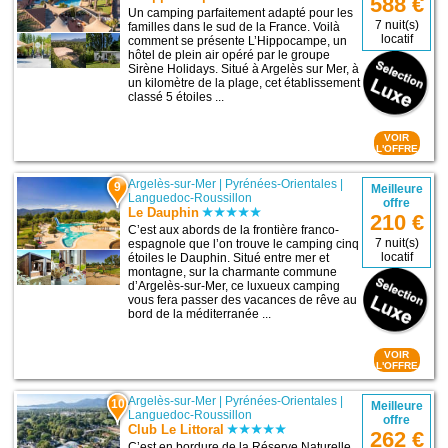
588 €
Un camping parfaitement adapté pour les
7 nuit(s)
familles dans le sud de la France. Voilà
locatif
comment se présente L’Hippocampe, un
hôtel de plein air opéré par le groupe
Sirène Holidays. Situé à Argelès sur Mer, à
un kilomètre de la plage, cet établissement
classé 5 étoiles ...
VOIR
L'OFFRE
Argelès-sur-Mer
|
Pyrénées-Orientales
|
9
Meilleure
Languedoc-Roussillon
offre
Le Dauphin
210 €
C’est aux abords de la frontière franco-
7 nuit(s)
espagnole que l’on trouve le camping cinq
locatif
étoiles le Dauphin. Situé entre mer et
montagne, sur la charmante commune
d’Argelès-sur-Mer, ce luxueux camping
vous fera passer des vacances de rêve au
bord de la méditerranée ...
VOIR
L'OFFRE
Argelès-sur-Mer
|
Pyrénées-Orientales
|
10
Meilleure
Languedoc-Roussillon
offre
Club Le Littoral
262 €
C’est en bordure de la Réserve Naturelle