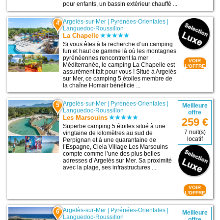
pour enfants, un bassin extérieur chauffé ...
Argelès-sur-Mer
|
Pyrénées-Orientales
|
4
Languedoc-Roussillon
La Chapelle
Si vous êtes à la recherche d’un camping
fun et haut de gamme là où les montagnes
pyrénéennes rencontrent la mer
VOIR
Méditerranée, le camping La Chapelle est
L'OFFRE
assurément fait pour vous ! Situé à Argelès
sur Mer, ce camping 5 étoiles membre de
la chaîne Homair bénéficie ...
Argelès-sur-Mer
|
Pyrénées-Orientales
|
5
Meilleure
Languedoc-Roussillon
offre
Les Marsouins
259 €
Superbe camping 5 étoiles situé à une
7 nuit(s)
vingtaine de kilomètres au sud de
locatif
Perpignan et à une quarantaine de
l’Espagne, Ciela Village Les Marsouins
compte comme l’une des plus belles
adresses d’Argelès sur Mer. Sa proximité
avec la plage, ses infrastructures ...
VOIR
L'OFFRE
Argelès-sur-Mer
|
Pyrénées-Orientales
|
6
Meilleure
Languedoc-Roussillon
offre