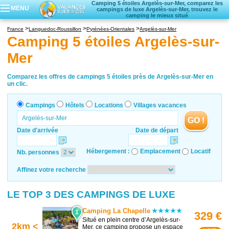
Camping 5 étoiles Argelès-sur-Mer, comparez les
MENU
campings de luxe Argelès-sur-Mer, trouvez le
camping le mieux situé
Campings
France
Languedoc-Roussillon
Pyrénées-Orientales
Argelès-sur-Mer
Hôtels
Camping 5 étoiles Argelès-sur-
Locations vacances
Mer
Villages vacances
Comparez les offres de campings 5 étoiles près de Argelès-sur-Mer en
un clic.
Campings
Hôtels
Locations
Villages vacances
GO !
Date d'arrivée
Date de départ
Hébergement :
Emplacement
Locatif
Nb. personnes
Affinez votre recherche
LE TOP 3 DES CAMPINGS DE LUXE
Camping La Chapelle
1
329 €
Situé en plein centre d’Argelès-sur-
2km <
Mer, ce camping propose un espace