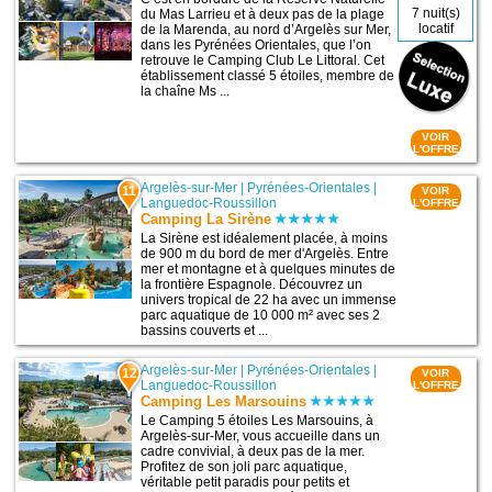
7 nuit(s)
du Mas Larrieu et à deux pas de la plage
locatif
de la Marenda, au nord d’Argelès sur Mer,
dans les Pyrénées Orientales, que l’on
retrouve le Camping Club Le Littoral. Cet
établissement classé 5 étoiles, membre de
la chaîne Ms ...
VOIR
L'OFFRE
Argelès-sur-Mer
|
Pyrénées-Orientales
|
11
VOIR
Languedoc-Roussillon
L'OFFRE
Camping La Sirène
La Sirène est idéalement placée, à moins
de 900 m du bord de mer d'Argelès. Entre
mer et montagne et à quelques minutes de
la frontière Espagnole. Découvrez un
univers tropical de 22 ha avec un immense
parc aquatique de 10 000 m² avec ses 2
bassins couverts et ...
Argelès-sur-Mer
|
Pyrénées-Orientales
|
12
VOIR
Languedoc-Roussillon
L'OFFRE
Camping Les Marsouins
Le Camping 5 étoiles Les Marsouins, à
Argelès-sur-Mer, vous accueille dans un
cadre convivial, à deux pas de la mer.
Profitez de son joli parc aquatique,
véritable petit paradis pour petits et