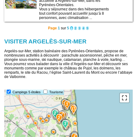
accueille à Argelès-sur-Mer, dans les
Pyrénées-Orientales.
Vous y séjournez dans des hébergements
tout confort pouvant accueillir jusqu’à 8
personnes, avec climatisation ...
Page
1
sur
5
1
2
3
4
5
VISITER ARGELÈS-SUR-MER
Argelès-sur-Mer, station balnéaire des Pyrénées-Orientales, propose de
nombreuses activités à découvrir : parachute ascensionnel, pêche en mer,
plongée sous-marine, ski nautique, catamaran, planche à voile, karting…
Vous pourrez vous balader dans la ville d’Argelès-sur-Mer et découvrir ses
monuments comme par exemple le château de Pujol, les dolmens, les
remparts, le site du Racou, l’église Saint-Laurent du Mont ou encore l’abbaye
de Valbonne.
Campings 5 étoiles
Tourisme
10
15
3
14
13
9
2
8
7
2
5
3
12
1
1