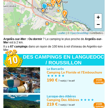
4
11
6
+
−
Leaflet
| ©
OpenStreetMap
contributors
Argelès-sur-Mer : Ou dormir
? Le camping le plus proche de
Argelès-sur-
Mer
est à 2 km.
Il y a
67 campings
dans un rayon de 100 kms à vol d'oiseau de Argelès-sur-
Mer.
DES CAMPINGS EN LANGUEDOC
/ ROUSSILLON
Le Barcarès
Camping Le Floride et l'Embouchure
190 €
VOIR
7 nuit(s) / locatif
L'OFFRE
Laroque-des-Albères
Camping Des Albères
219 €
VOIR
7 nuit(s) / locatif
L'OFFRE