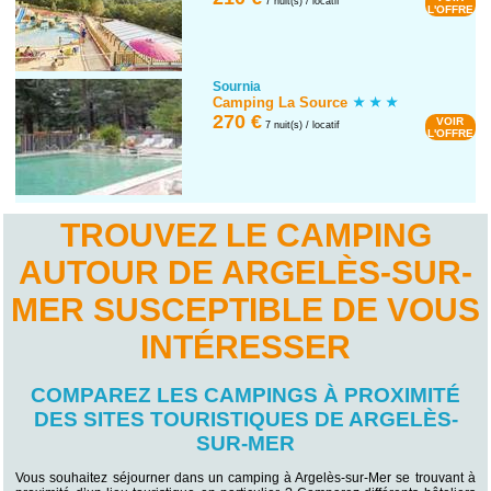
7 nuit(s) / locatif
L'OFFRE
Sournia
Camping La Source
270 €
VOIR
7 nuit(s) / locatif
L'OFFRE
TROUVEZ LE CAMPING
AUTOUR DE ARGELÈS-SUR-
MER SUSCEPTIBLE DE VOUS
INTÉRESSER
COMPAREZ LES CAMPINGS À PROXIMITÉ
DES SITES TOURISTIQUES DE ARGELÈS-
SUR-MER
Vous souhaitez séjourner dans un camping à Argelès-sur-Mer se trouvant à