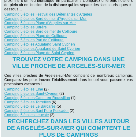
proximité d’un lieu touristique en particulier ? Comparez différents hôteliers
de plein air en fonction de la distance qui les sépare des sites touristiques ci-
dessous…
Camping 5 étoiles Festival des Déferlantes d'Argeles
Camping 5 étoiles Bord de mer d'Argelès-sur-Mer
Camping 5 étoiles Plage d'Argelès-sur-Mer
Camping 5 étoiles Ultrère
Camping 5 étoiles Bord de mer de Collioure
Camping 5 étoiles Plage de Collioure
Camping 5 étoiles Port de Collioure
Camping 5 étoiles Aqualand Saint Cyprien
Camping 5 étoiles Aqualand de Saint Cyprien
Camping 5 étoiles Plage de Saint-Cyprien
TROUVEZ VOTRE CAMPING DANS UNE
VILLE PROCHE DE ARGELÈS-SUR-MER
Ces villes proches de Argelès-sur-Mer comptent de nombreux campings.
Comparez-les pour trouver l’établissement dans lequel vous passerez vos
prochaines vacances !
Camping 5 étoiles Elne
(2)
Camping 5 étoiles Saint-Cyprien
(2)
Camping 5 étoiles Canet-en-Roussillon
(1)
Camping 5 étoiles Torreilles
(6)
Camping 5 étoiles Le Barcarès
(5)
Camping 5 étoiles Sant Pere Pescador
(2)
Camping 5 étoiles Leucate
(2)
RECHERCHEZ DANS LES VILLES AUTOUR
DE ARGELÈS-SUR-MER QUI COMPTENT LE
PLUS DE CAMPINGS