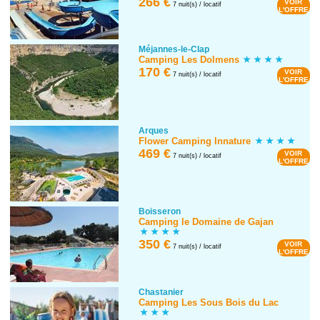
266 €
VOIR
7 nuit(s) / locatif
L'OFFRE
Méjannes-le-Clap
Camping Les Dolmens
170 €
VOIR
7 nuit(s) / locatif
L'OFFRE
Arques
Flower Camping Innature
469 €
VOIR
7 nuit(s) / locatif
L'OFFRE
Boisseron
Camping le Domaine de Gajan
350 €
VOIR
7 nuit(s) / locatif
L'OFFRE
Chastanier
Camping Les Sous Bois du Lac