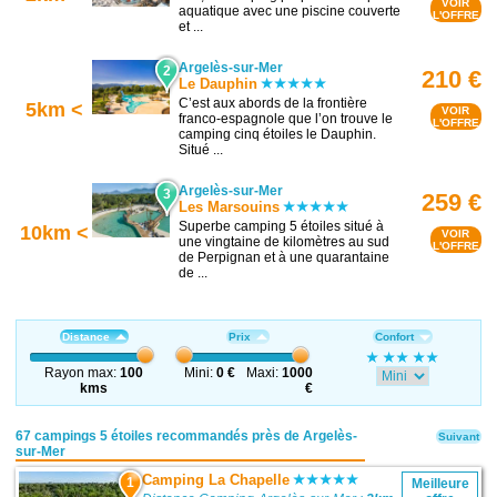
VOIR
aquatique avec une piscine couverte
L'OFFRE
et ...
Argelès-sur-Mer
2
210 €
Le Dauphin
C’est aux abords de la frontière
5km <
VOIR
franco-espagnole que l’on trouve le
L'OFFRE
camping cinq étoiles le Dauphin.
Situé ...
Argelès-sur-Mer
3
259 €
Les Marsouins
Superbe camping 5 étoiles situé à
10km <
VOIR
une vingtaine de kilomètres au sud
L'OFFRE
de Perpignan et à une quarantaine
de ...
Distance
Prix
Confort
Rayon max:
100
Mini:
0 €
Maxi:
1000
kms
€
67 campings 5 étoiles recommandés près de Argelès-
Suivant
sur-Mer
Camping La Chapelle
1
Meilleure