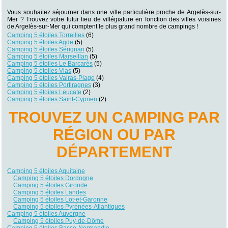
Vous souhaitez séjourner dans une ville particulière proche de Argelès-sur-
Mer ? Trouvez votre futur lieu de villégiature en fonction des villes voisines
de Argelès-sur-Mer qui comptent le plus grand nombre de campings !
Camping 5 étoiles Torreilles
(6)
Camping 5 étoiles Agde
(5)
Camping 5 étoiles Sérignan
(5)
Camping 5 étoiles Marseillan
(5)
Camping 5 étoiles Le Barcarès
(5)
Camping 5 étoiles Vias
(5)
Camping 5 étoiles Valras-Plage
(4)
Camping 5 étoiles Portiragnes
(3)
Camping 5 étoiles Leucate
(2)
Camping 5 étoiles Saint-Cyprien
(2)
TROUVEZ UN CAMPING PAR
RÉGION OU PAR
DÉPARTEMENT
Camping 5 étoiles Aquitaine
Camping 5 étoiles Dordogne
Camping 5 étoiles Gironde
Camping 5 étoiles Landes
Camping 5 étoiles Lot-et-Garonne
Camping 5 étoiles Pyrénées-Atlantiques
Camping 5 étoiles Auvergne
Camping 5 étoiles Puy-de-Dôme
Camping 5 étoiles Basse-Normandie