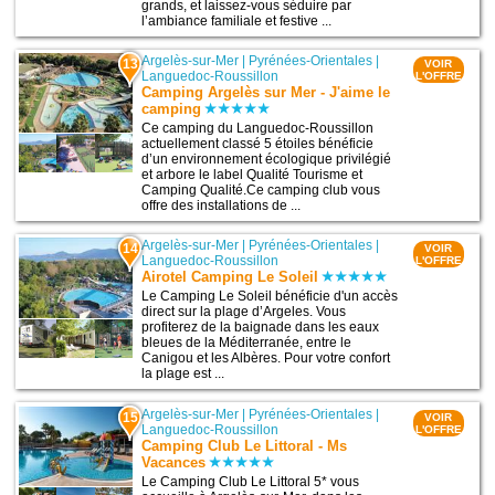
grands, et laissez-vous séduire par
l’ambiance familiale et festive ...
Argelès-sur-Mer
|
Pyrénées-Orientales
|
13
VOIR
Languedoc-Roussillon
L'OFFRE
Camping Argelès sur Mer - J'aime le
camping
Ce camping du Languedoc-Roussillon
actuellement classé 5 étoiles bénéficie
d’un environnement écologique privilégié
et arbore le label Qualité Tourisme et
Camping Qualité.Ce camping club vous
offre des installations de ...
Argelès-sur-Mer
|
Pyrénées-Orientales
|
14
VOIR
Languedoc-Roussillon
L'OFFRE
Airotel Camping Le Soleil
Le Camping Le Soleil bénéficie d'un accès
direct sur la plage d’Argeles. Vous
profiterez de la baignade dans les eaux
bleues de la Méditerranée, entre le
Canigou et les Albères. Pour votre confort
la plage est ...
Argelès-sur-Mer
|
Pyrénées-Orientales
|
15
VOIR
Languedoc-Roussillon
L'OFFRE
Camping Club Le Littoral - Ms
Vacances
Le Camping Club Le Littoral 5* vous