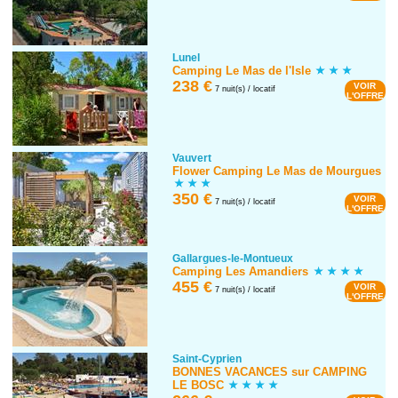
Lunel
Camping Le Mas de l'Isle
238 €
VOIR
7 nuit(s) / locatif
L'OFFRE
Vauvert
Flower Camping Le Mas de Mourgues
350 €
VOIR
7 nuit(s) / locatif
L'OFFRE
Gallargues-le-Montueux
Camping Les Amandiers
455 €
VOIR
7 nuit(s) / locatif
L'OFFRE
Saint-Cyprien
BONNES VACANCES sur CAMPING
LE BOSC