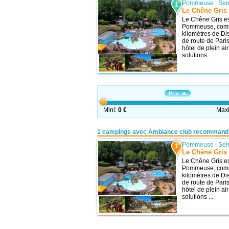
Pommeuse
|
Sei
1
Le Chêne Gris
Le Chêne Gris es
Pommeuse, comm
kilomètres de Di
de route de Pari
hôtel de plein a
solutions ...
Prix
Mini:
0 €
Max
1 campings avec Ambiance club recommandé
Pommeuse
|
Sei
1
Le Chêne Gris
Le Chêne Gris es
Pommeuse, comm
kilomètres de Di
de route de Pari
hôtel de plein a
solutions ...