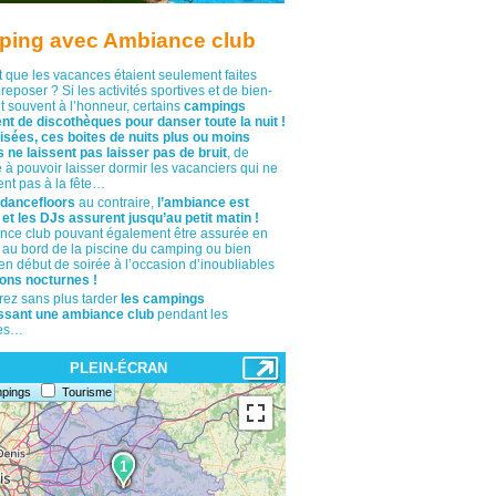
ing avec Ambiance club
t que les vacances étaient seulement faites
reposer ? Si les activités sportives et de bien-
t souvent à l’honneur, certains
campings
nt de discothèques pour danser toute la nuit !
isées, ces boites de nuits plus ou moins
 ne laissent pas laisser pas de bruit
, de
 à pouvoir laisser dormir les vacanciers qui ne
ent pas à la fête…
 dancefloors
au contraire,
l’ambiance est
et les DJs assurent jusqu’au petit matin !
nce club pouvant également être assurée en
 au bord de la piscine du camping ou bien
en début de soirée à l’occasion d’inoubliables
ons nocturnes !
ez sans plus tarder
les campings
ssant une ambiance club
pendant les
es…
PLEIN-ÉCRAN
pings
Tourisme
1
1