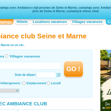
pings avec Ambiance club proches de Seine et Marne, campings avec Ambian
près de Seine et Marne, camping le mieux situé
mpings
Hôtels
Locations vacances
Villages vacances
C
ance club Seine et Marne
Marne en un clic.
ons
Villages vacances
GO !
Date de départ
Hébergement :
Emplacement
Locatif
VEC AMBIANCE CLUB