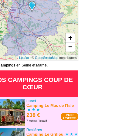
+
−
Leaflet
| ©
OpenStreetMap
contributors
campings
en Seine et Marne.
OS CAMPINGS COUP DE
CŒUR
Lunel
Camping Le Mas de l'Isle
238 €
VOIR
L'OFFRE
7 nuit(s) / locatif
Rosières
Camping Le Grillou