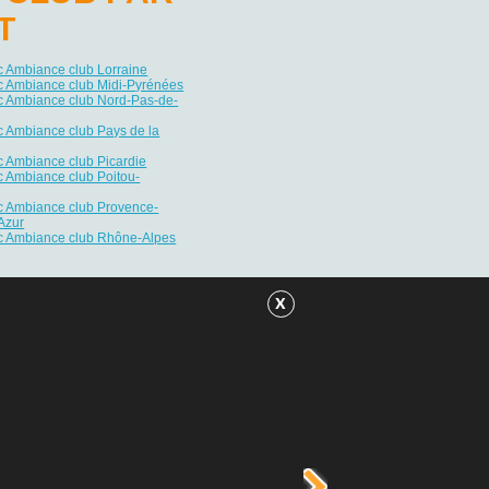
T
 Ambiance club Lorraine
 Ambiance club Midi-Pyrénées
 Ambiance club Nord-Pas-de-
 Ambiance club Pays de la
 Ambiance club Picardie
 Ambiance club Poitou-
 Ambiance club Provence-
Azur
 Ambiance club Rhône-Alpes
x
tiers VIP / Premium
iance club
enfants / Top famille
 aquatique / toboggans
ne couverte / chauffée
rgements insolites
d de mer