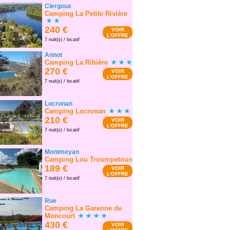
Clergoux
Camping La Petite Rivière
240 €
VOIR
L'OFFRE
7 nuit(s) / locatif
Annot
Camping La Ribière
270 €
VOIR
L'OFFRE
7 nuit(s) / locatif
Locronan
Camping Locronan
210 €
VOIR
L'OFFRE
7 nuit(s) / locatif
Montmeyan
Camping Lou Troumpetoun
189 €
VOIR
L'OFFRE
7 nuit(s) / locatif
Rue
Camping La Garenne de
Moncourt
430 €
VOIR