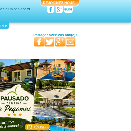
REJOIGNEZ-NOUS !
ce club pas chers
arte
votre moitié
vos proches
votre famille
Partager avec
vos ami(e)s