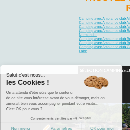
Camping avec Ambiance club A
Camping avec Ambiance club Aq
Camping avec Ambiance club A
Camping avec Ambiance club B
Normandie
Camping avec Ambiance club B
Camping avec Ambiance club B
Camping avec Ambiance club Ce
Loire
SÉLECTION CAMPINGS.L
Salut c'est nous...
les Cookies !
On a attendu d'être sûrs que le contenu
Camping Naturiste
de ce site vous intéresse avant de vous déranger, mais on
Camping Piscine
Camping Bons VACAF
aimerait bien vous accompagner pendant votre visite...
Camping WIFI
C'est OK pour vous ?
Camping Acceptant les animaux
Camping Chèques vacances
Consentements certifiés par
Non merci
Paramètres
OK pour moi