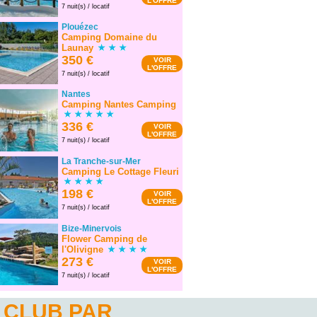
L'OFFRE
7 nuit(s) / locatif
Plouézec
Camping Domaine du
Launay
350 €
VOIR
L'OFFRE
7 nuit(s) / locatif
Nantes
Camping Nantes Camping
336 €
VOIR
L'OFFRE
7 nuit(s) / locatif
La Tranche-sur-Mer
Camping Le Cottage Fleuri
198 €
VOIR
L'OFFRE
7 nuit(s) / locatif
Bize-Minervois
Flower Camping de
l'Olivigne
273 €
VOIR
L'OFFRE
7 nuit(s) / locatif
 CLUB PAR