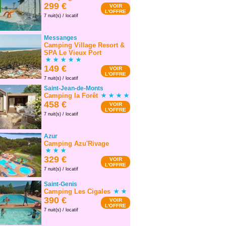
299 €
VOIR
L'OFFRE
7 nuit(s) / locatif
Messanges
Camping Village Resort &
SPA Le Vieux Port
149 €
VOIR
L'OFFRE
7 nuit(s) / locatif
Saint-Jean-de-Monts
Camping la Forêt
458 €
VOIR
L'OFFRE
7 nuit(s) / locatif
Azur
Camping Azu'Rivage
329 €
VOIR
L'OFFRE
7 nuit(s) / locatif
Saint-Genis
Camping Les Cigales
390 €
VOIR
L'OFFRE
7 nuit(s) / locatif