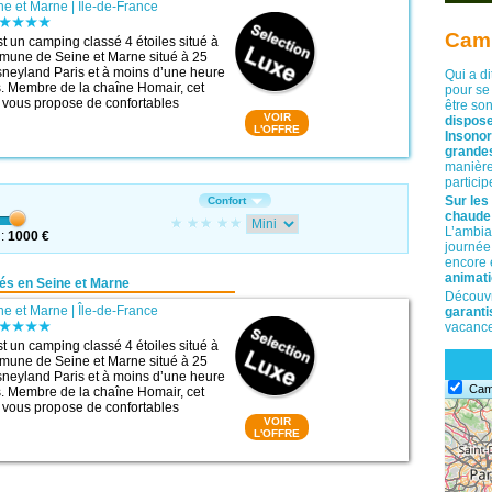
ne et Marne
|
Île-de-France
Camp
t un camping classé 4 étoiles situé à
une de Seine et Marne situé à 25
sneyland Paris et à moins d’une heure
Qui a di
s. Membre de la chaîne Homair, cet
pour se 
ir vous propose de confortables
être son
VOIR
dispose
L'OFFRE
Insonor
grandes
manière
particip
Sur les
Confort
chaude 
L’ambia
i:
1000 €
journée
encore 
animati
s en Seine et Marne
Découvr
ne et Marne
|
Île-de-France
garanti
vacanc
t un camping classé 4 étoiles situé à
une de Seine et Marne situé à 25
sneyland Paris et à moins d’une heure
Cam
s. Membre de la chaîne Homair, cet
ir vous propose de confortables
VOIR
L'OFFRE