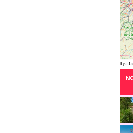
Il y a
1 
N