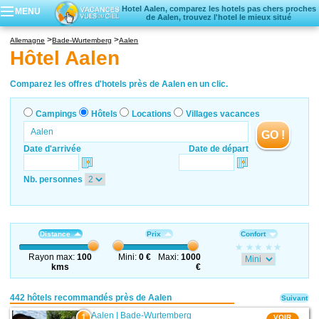
Hotel Aalen, comparez les hotels pas chers proches
MENU
de Aalen, trouvez l'hotel le mieux situé
Campings
Allemagne
Bade-Wurtemberg
Aalen
Hôtels
Hôtel Aalen
Locations vacances
Villages vacances
Comparez les offres d'hotels près de Aalen en un clic.
Campings
Hôtels
Locations
Villages vacances
GO !
Date d'arrivée
Date de départ
Nb. personnes
Distance
Prix
Confort
Rayon max:
100
Mini:
0 €
Maxi:
1000
kms
€
442 hôtels recommandés près de Aalen
Suivant
Aalen
|
Bade-Wurtemberg
1
VOIR