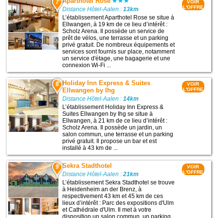
Aparthotel Rose
7
VOIR
L'OFFRE
Distance Hôtel-Aalen :
13km
L’établissement Aparthotel Rose se situe à
Ellwangen, à 19 km de ce lieu d’intérêt :
Scholz Arena. Il possède un service de
prêt de vélos, une terrasse et un parking
privé gratuit. De nombreux équipements et
services sont fournis sur place, notamment
un service d'étage, une bagagerie et une
connexion Wi-Fi ...
Holiday Inn Express & Suites
8
VOIR
Ellwangen by Ihg
L'OFFRE
Distance Hôtel-Aalen :
14km
L’établissement Holiday Inn Express &
Suites Ellwangen by Ihg se situe à
Ellwangen, à 21 km de ce lieu d’intérêt :
Scholz Arena. Il possède un jardin, un
salon commun, une terrasse et un parking
privé gratuit. Il propose un bar et est
installé à 43 km de ...
Sekra Stadthotel
9
VOIR
L'OFFRE
Distance Hôtel-Aalen :
21km
L’établissement Sekra Stadthotel se trouve
à Heidenheim an der Brenz, à
respectivement 43 km et 45 km de ces
lieux d’intérêt : Parc des expositions d'Ulm
et Cathédrale d'Ulm. Il met à votre
disposition un salon commun, un parking