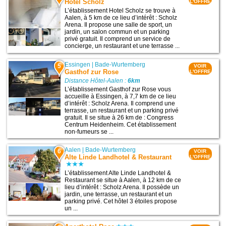
Hotel Scholz
L'OFFRE
L’établissement Hotel Scholz se trouve à
Aalen, à 5 km de ce lieu d’intérêt : Scholz
Arena. Il propose une salle de sport, un
jardin, un salon commun et un parking
privé gratuit. Il comprend un service de
concierge, un restaurant et une terrasse ...
Essingen
|
Bade-Wurtemberg
5
VOIR
Gasthof zur Rose
L'OFFRE
Distance Hôtel-Aalen :
6km
L’établissement Gasthof zur Rose vous
accueille à Essingen, à 7,7 km de ce lieu
d’intérêt : Scholz Arena. Il comprend une
terrasse, un restaurant et un parking privé
gratuit. Il se situe à 26 km de : Congress
Centrum Heidenheim. Cet établissement
non-fumeurs se ...
Aalen
|
Bade-Wurtemberg
6
VOIR
Alte Linde Landhotel & Restaurant
L'OFFRE
L’établissement Alte Linde Landhotel &
Restaurant se situe à Aalen, à 12 km de ce
lieu d’intérêt : Scholz Arena. Il possède un
jardin, une terrasse, un restaurant et un
parking privé. Cet hôtel 3 étoiles propose
un ...