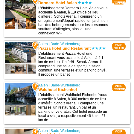
Dormero Hotel Aalen
L'OFFRE
L’établissement Dormero Hotel Aalen vous
accueille à Aalen, à 1,9 km de ce lieu
d’intérêt : Scholz Arena. Il comprend un
enregistrement/départ rapide, un jardin, un
bar, des hébergements pour les personnes
souffrant d'allergies, ainsi qu'une
connexion Wi-Fi ...
Aalen
|
Bade-Wurtemberg
2
VOIR
Piazza Hotel und Restaurant
L'OFFRE
L’établissement Piazza Hotel und
Restaurant vous accueille à Aalen, à 4,1
km de ce lieu d’intérêt : Scholz Arena. Il
comprend une salle de sport, un salon
commun, une terrasse et un parking privé.
Il propose un bar et ...
Aalen
|
Bade-Wurtemberg
3
VOIR
Waldhotel Eichenhof
L'OFFRE
L’établissement Waldhotel Eichenhof vous
accueille à Aalen, à 300 mètres de ce lieu
d’intérêt : Scholz Arena. Il comprend une
terrasse, un restaurant, un bar et un
parking privé gratuit. Cet hôtel possède un
local à skis, à respectivement 46 km et 27
km de ...
Aalen
|
Bade-Wurtemberg
4
VOIR