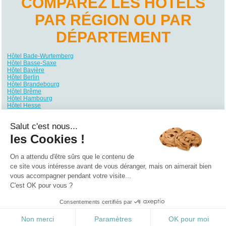
COMPAREZ LES HÔTELS
PAR RÉGION OU PAR
DÉPARTEMENT
Hôtel Bade-Wurtemberg
Hôtel Basse-Saxe
Hôtel Bavière
Hôtel Berlin
Hôtel Brandebourg
Hôtel Brême
Hôtel Hambourg
Hôtel Hesse
Hôtel Mecklembourg-Poméranie
Hôtel Rhénanie du Nord-Westphalie
Salut c'est nous...
Hôtel Rhénanie-Palatinat
Hôtel Sarre
les Cookies !
Hôtel Saxe
Hôtel Saxe-Anhalt
Hôtel Schleswig-Holstein
On a attendu d'être sûrs que le contenu de
Hôtel Thuringe
ce site vous intéresse avant de vous déranger, mais on aimerait bien
vous accompagner pendant votre visite...
Qui sommes nous ?
|
Contactez-nous
|
Nos partenaires
C'est OK pour vous ?
Campings
Hôtels
Locations vacances
Villages vacances
Guides
Consentements certifiés par
©2021 Vacances Vues du Ciel
0.21
Non merci
Paramètres
OK pour moi