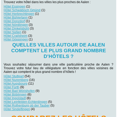
Trouvez votre hôtel dans les villes les plus proches de Aalen :
Hôtel Essingen
(1)
Hôtel Schwäbisch Gmünd
(1)
Hôtel Herbrechtingen
(1)
Hôtel Bühlertann
(1)
Hôtel Donzdorf
(1)
Hôtel Nördlingen
(3)
Hôtel Dinkelsbühl
(3)
Hôtel Süßen
(1)
Hôtel Crailsheim
(3)
Hôtel Göppingen
(1)
QUELLES VILLES AUTOUR DE AALEN
COMPTENT LE PLUS GRAND NOMBRE
D'HÔTELS ?
Vous souhaitez séjourner dans une ville particulière proche de Aalen ?
Trouvez votre futur lieu de villégiature en fonction des villes voisines de
Aalen qui comptent le plus grand nombre d’hôtels !
Hôtel Stuttgart
(54)
Hôtel Nuremberg
(16)
Hôtel Augsbourg
(11)
Hôtel Fürth
(9)
Hôtel Bad Wörishofen
(9)
Hôtel Böblingen
(6)
Hôtel Ingolstadt
(6)
Hôtel Leinfelden-Echterdingen
(5)
Hôtel Rothenburg ob der Tauber
(5)
Hôtel Sindelfingen
(4)