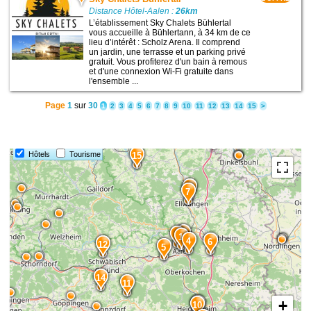
Distance Hôtel-Aalen :
26km
L’établissement Sky Chalets Bühlertal
vous accueille à Bühlertann, à 34 km de ce
lieu d’intérêt : Scholz Arena. Il comprend
un jardin, une terrasse et un parking privé
gratuit. Vous profiterez d'un bain à remous
et d'une connexion Wi-Fi gratuite dans
l'ensemble ...
Page
1
sur
30
1
2
3
4
5
6
7
8
9
10
11
12
13
14
15
>
Hôtels
Tourisme
15
8
7
2
3
1
4
6
12
5
14
11
+
9
10