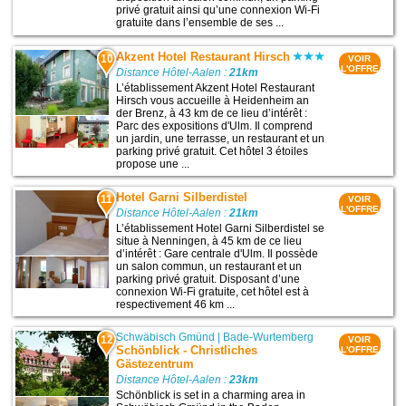
privé gratuit ainsi qu’une connexion Wi-Fi
gratuite dans l’ensemble de ses ...
Akzent Hotel Restaurant Hirsch
10
VOIR
L'OFFRE
Distance Hôtel-Aalen :
21km
L’établissement Akzent Hotel Restaurant
Hirsch vous accueille à Heidenheim an
der Brenz, à 43 km de ce lieu d’intérêt :
Parc des expositions d'Ulm. Il comprend
un jardin, une terrasse, un restaurant et un
parking privé gratuit. Cet hôtel 3 étoiles
propose une ...
Hotel Garni Silberdistel
11
VOIR
L'OFFRE
Distance Hôtel-Aalen :
21km
L’établissement Hotel Garni Silberdistel se
situe à Nenningen, à 45 km de ce lieu
d’intérêt : Gare centrale d'Ulm. Il possède
un salon commun, un restaurant et un
parking privé gratuit. Disposant d’une
connexion Wi-Fi gratuite, cet hôtel est à
respectivement 46 km ...
Schwäbisch Gmünd
|
Bade-Wurtemberg
12
VOIR
Schönblick - Christliches
L'OFFRE
Gästezentrum
Distance Hôtel-Aalen :
23km
Schönblick is set in a charming area in