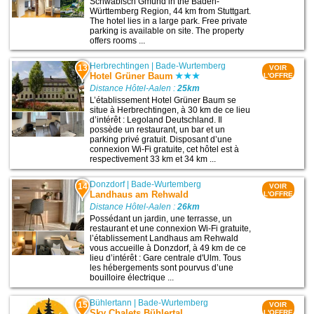
Schwäbisch Gmünd in the Baden-
Württemberg Region, 44 km from Stuttgart.
The hotel lies in a large park. Free private
parking is available on site. The property
offers rooms ...
Herbrechtingen
|
Bade-Wurtemberg
13
VOIR
Hotel Grüner Baum
L'OFFRE
Distance Hôtel-Aalen :
25km
L’établissement Hotel Grüner Baum se
situe à Herbrechtingen, à 30 km de ce lieu
d’intérêt : Legoland Deutschland. Il
possède un restaurant, un bar et un
parking privé gratuit. Disposant d’une
connexion Wi-Fi gratuite, cet hôtel est à
respectivement 33 km et 34 km ...
Donzdorf
|
Bade-Wurtemberg
14
VOIR
Landhaus am Rehwald
L'OFFRE
Distance Hôtel-Aalen :
26km
Possédant un jardin, une terrasse, un
restaurant et une connexion Wi-Fi gratuite,
l’établissement Landhaus am Rehwald
vous accueille à Donzdorf, à 49 km de ce
lieu d’intérêt : Gare centrale d'Ulm. Tous
les hébergements sont pourvus d’une
bouilloire électrique ...
Bühlertann
|
Bade-Wurtemberg
15
VOIR
Sky Chalets Bühlertal
L'OFFRE