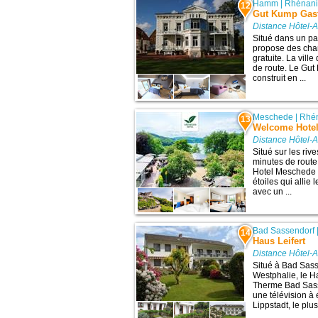
Hamm
|
Rhénani
12
Gut Kump Gast
Distance Hôtel-A
Situé dans un par
propose des cha
gratuite. La vil
de route. Le Gu
construit en ...
Meschede
|
Rhén
13
Welcome Hote
Distance Hôtel-A
Situé sur les ri
minutes de route
Hotel Meschede 
étoiles qui allie 
avec un ...
Bad Sassendorf
14
Haus Leifert
Distance Hôtel-A
Situé à Bad Sas
Westphalie, le H
Therme Bad Sas
une télévision à
Lippstadt, le plu