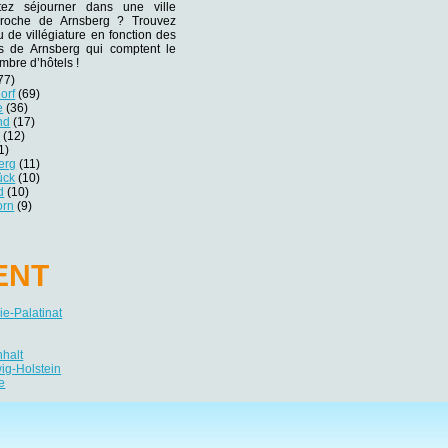
tez séjourner dans une ville
 proche de Arnsberg ? Trouvez
eu de villégiature en fonction des
nes de Arnsberg qui comptent le
mbre d’hôtels !
77)
orf
(69)
e
(36)
nd
(17)
r
(12)
1)
erg
(11)
ück
(10)
d
(10)
orn
(9)
ENT
e-Palatinat
nhalt
ig-Holstein
e