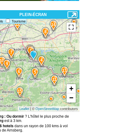
PLEIN-ÉCRAN
ls
Tourisme
12
14
8
3
2
1
7
4
10
9
13
6
5
11
+
15
−
Leaflet
| ©
OpenStreetMap
contributors
g : Ou dormir
? L'hôtel le plus proche de
rg
est à 3 km.
6 hotels
dans un rayon de 100 kms à vol
u de Arnsberg.