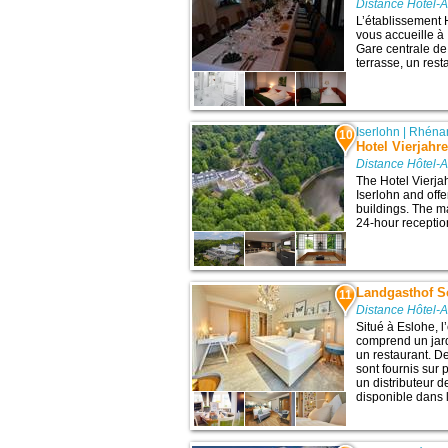
Distance Hôtel-A
L’établissement 
vous accueille à 
Gare centrale de
terrasse, un resta
Iserlohn
|
Rhénan
10
Hotel Vierjahr
Distance Hôtel-A
The Hotel Vierja
Iserlohn and off
buildings. The m
24-hour reception
Landgasthof 
11
Distance Hôtel-A
Situé à Eslohe, 
comprend un jard
un restaurant. 
sont fournis sur
un distributeur d
disponible dans 