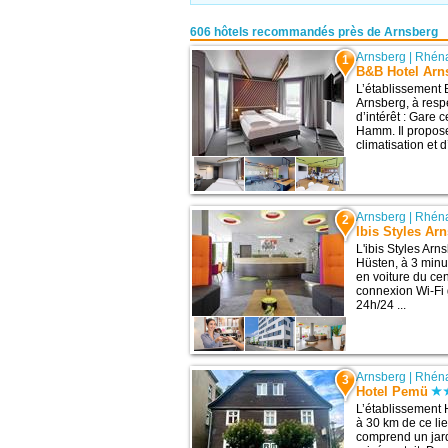
606 hôtels recommandés près de Arnsberg
Arnsberg
|
Rhéna
1
B&B Hotel Arn
L’établissement 
Arnsberg, à resp
d’intérêt : Gare
Hamm. Il propos
climatisation et d
Arnsberg
|
Rhéna
2
Ibis Styles Ar
L'ibis Styles Ar
Hüsten, à 3 minu
en voiture du ce
connexion Wi-Fi 
24h/24 ...
Arnsberg
|
Rhéna
3
Hotel Pemü
L’établissement 
à 30 km de ce lie
comprend un jar