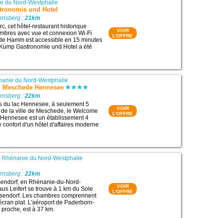
e du Nord-Westphalie
ronomie und Hotel
rnsberg :
21km
c, cet hôtel-restaurant historique
VOIR
mbres avec vue et connexion Wi-Fi
L'OFFRE
le de Hamm est accessible en 15 minutes
t Kump Gastronomie und Hotel a été
anie du Nord-Westphalie
l Meschede Hennesee
rnsberg :
22km
ves du lac Hennesee, à seulement 5
VOIR
 de la ville de Meschede, le Welcome
L'OFFRE
Hennesee est un établissement 4
le confort d'un hôtel d'affaires moderne
|
Rhénanie du Nord-Westphalie
rnsberg :
22km
sendorf, en Rhénanie-du-Nord-
VOIR
aus Leifert se trouve à 1 km du Sole
L'OFFRE
sendorf. Les chambres comprennent
 écran plat. L'aéroport de Paderborn-
s proche, est à 37 km.