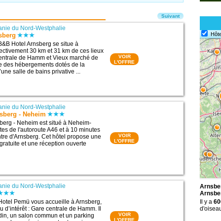
Suivant
nie du Nord-Westphalie
Hôte
sberg
B&B Hotel Arnsberg se situe à
ectivement 30 km et 31 km de ces lieux
VOIR
 centrale de Hamm et Vieux marché de
L'OFFRE
e des hébergements dotés de la
’une salle de bains privative ...
nie du Nord-Westphalie
nsberg - Neheim
nsberg - Neheim est situé à Neheim-
tes de l'autoroute A46 et à 10 minutes
VOIR
ntre d'Arnsberg. Cet hôtel propose une
L'OFFRE
gratuite et une réception ouverte
nie du Nord-Westphalie
Arnsber
Arnsbe
Hotel Pemü vous accueille à Arnsberg,
Il y a
60
u d’intérêt : Gare centrale de Hamm. Il
d'oisea
VOIR
din, un salon commun et un parking
L'OFFRE