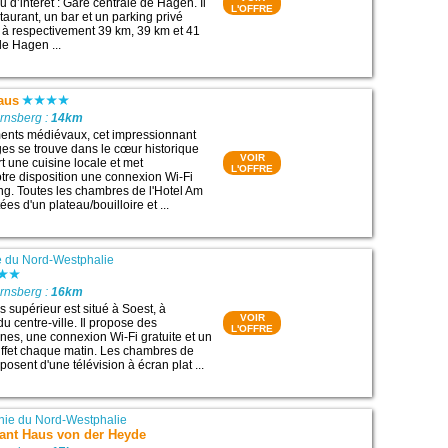
u d’intérêt : Gare centrale de Hagen. Il
L'OFFRE
aurant, un bar et un parking privé
tue à respectivement 39 km, 39 km et 41
de Hagen ...
aus
rnsberg :
14km
ments médiévaux, cet impressionnant
es se trouve dans le cœur historique
VOIR
t une cuisine locale et met
L'OFFRE
otre disposition une connexion Wi-Fi
ing. Toutes les chambres de l'Hotel Am
es d'un plateau/bouilloire et ...
 du Nord-Westphalie
rnsberg :
16km
es supérieur est situé à Soest, à
VOIR
u centre-ville. Il propose des
L'OFFRE
es, une connexion Wi-Fi gratuite et un
uffet chaque matin. Les chambres de
posent d'une télévision à écran plat ...
ie du Nord-Westphalie
rant Haus von der Heyde