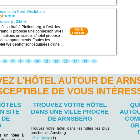
nanie du Nord-Westphalie
of
rnsberg :
24km
 est situé à Plettenberg, à l'est des
VOIR
rland. Il propose une connexion Wi-Fi
L'OFFRE
nimations en soirée. L'hôtel propose
 des appartements. Toutes les
tel Weidenhof sont équipées d'une ...
6
7
8
9
10
11
12
13
14
15
>
EZ L'HÔTEL AUTOUR DE AR
SCEPTIBLE DE VOUS INTÉRES
HÔTELS
TROUVEZ VOTRE HÔTEL
QU
N SITE
DANS UNE VILLE PROCHE
AUTOU
 DE
DE ARNSBERG
COM
G
GR
Trouvez votre hôtel dans les villes les plus
proches de Arnsberg :
ns un hôtel à
Hôtel Balve
(1)
ité d’un lieu