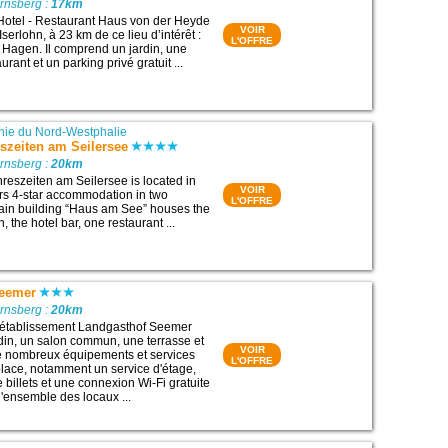
rnsberg :
17km
Hotel - Restaurant Haus von der Heyde
VOIR
Iserlohn, à 23 km de ce lieu d’intérêt :
L'OFFRE
 Hagen. Il comprend un jardin, une
urant et un parking privé gratuit ...
ie du Nord-Westphalie
eszeiten am Seilersee
rnsberg :
20km
hreszeiten am Seilersee is located in
VOIR
ers 4-star accommodation in two
L'OFFRE
ain building “Haus am See” houses the
, the hotel bar, one restaurant ...
Seemer
rnsberg :
20km
l’établissement Landgasthof Seemer
in, un salon commun, une terrasse et
VOIR
De nombreux équipements et services
L'OFFRE
 place, notamment un service d'étage,
e billets et une connexion Wi-Fi gratuite
l'ensemble des locaux ...