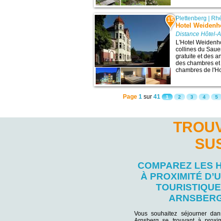
Plettenberg
|
Rhé
15
Hotel Weidenh
Distance Hôtel-A
L'Hotel Weidenhof
collines du Saue
gratuite et des a
des chambres et
chambres de l'Ho
Page
1
sur
41
1
2
3
4
5
TROUV
SU
COMPAREZ LES 
À PROXIMITÉ D’U
TOURISTIQUE
ARNSBER
Vous souhaitez séjourner da
Arnsberg se trouvant à proxim