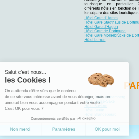
touristique en particulie
différents hôtels en fonction de 
les sépare des sites touristiqu
Hôtel Gare d'Hamm
Hôtel Gare Stadthaus de Dortm
Hôtel Gare d'Hagen
Hôtel Gare de Dortmund
Hôtel Gare Mollerbrûcke de Do
Hôtel burren
Salut c'est nous...
les Cookies !
PA
On a attendu d'être sûrs que le contenu
de ce site vous intéresse avant de vous déranger, mais on
Hôtel Bade-Wurtemberg
Hôtel Basse-Saxe
aimerait bien vous accompagner pendant votre visite...
Hôtel Bavière
C'est OK pour vous ?
Hôtel Berlin
Hôtel Brandebourg
Consentements certifiés par
Non merci
Paramètres
OK pour moi
Axeptio consent