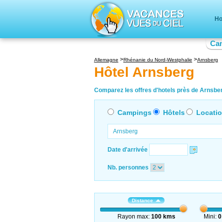
Ho
Ca
Allemagne
Rhénanie du Nord-Westphalie
Arnsberg
Hôtel Arnsberg
Comparez les offres d'hotels près de Arnsberg
Campings
Hôtels
Locati
Date d'arrivée
Nb. personnes
Distance
Rayon max:
100 kms
Mini:
0