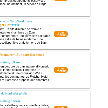
e nombreux équipements et services
place, notamment un service d'étage ...
nie du Nord-Westphalie
ger Hof
rm, un site d'intérêt, se trouve à
outes les chambres du Zum
VOIR
L'OFFRE
comprennent une télévision par câble,
 une salle de bains moderne. Une
est disponible gratuitement. Le Zum
...
l-Restaurant Sundern-Sorpesee
rnsberg :
11km
 en bordure du parc naturel d'Homert,
VOIR
 un thème africain. Il propose un
L'OFFRE
fortable et une connexion Wi-Fi
s parties communes. Le Fletcher Hotel-
dern-Sorpesee propose des chambres
 du Nord-Westphalie
rnsberg :
14km
Haus Padberg vous accueille à Balve,
VOIR