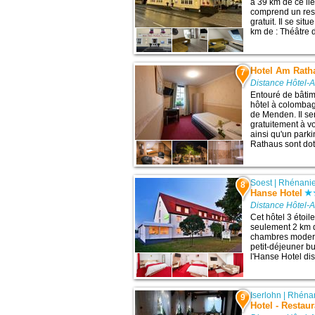
à 39 km de ce lie
comprend un rest
gratuit. Il se si
km de : Théâtre 
Hotel Am Rath
7
Distance Hôtel-A
Entouré de bâti
hôtel à colombag
de Menden. Il ser
gratuitement à v
ainsi qu'un park
Rathaus sont doté
Soest
|
Rhénanie
8
Hanse Hotel
Distance Hôtel-A
Cet hôtel 3 étoil
seulement 2 km d
chambres modern
petit-déjeuner b
l'Hanse Hotel dis
Iserlohn
|
Rhénan
9
Hotel - Restau