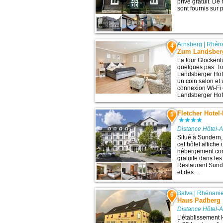
privé gratuit. D
sont fournis sur 
Arnsberg
|
Rhéna
4
Zum Landsber
La tour Glockentu
quelques pas. T
Landsberger Hof 
un coin salon et
connexion Wi-Fi 
Landsberger Hof 
Fletcher Hote
5
Distance Hôtel-A
Situé à Sundern,
cet hôtel affiche
hébergement con
gratuite dans le
Restaurant Sun
et des ...
Balve
|
Rhénanie
6
Haus Padberg
Distance Hôtel-A
L’établissement 