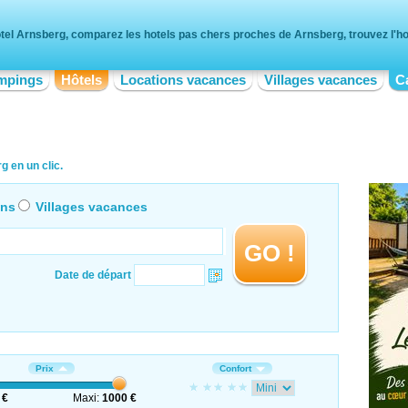
tel Arnsberg, comparez les hotels pas chers proches de Arnsberg, trouvez l'hot
mpings
Hôtels
Locations vacances
Villages vacances
C
 en un clic.
ons
Villages vacances
GO !
Date de départ
Prix
Confort
 €
Maxi:
1000 €