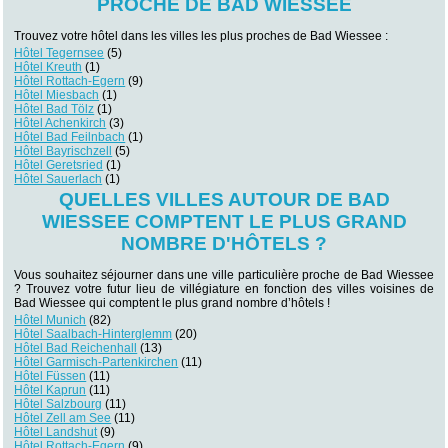
PROCHE DE BAD WIESSEE
Trouvez votre hôtel dans les villes les plus proches de Bad Wiessee :
Hôtel Tegernsee
(5)
Hôtel Kreuth
(1)
Hôtel Rottach-Egern
(9)
Hôtel Miesbach
(1)
Hôtel Bad Tölz
(1)
Hôtel Achenkirch
(3)
Hôtel Bad Feilnbach
(1)
Hôtel Bayrischzell
(5)
Hôtel Geretsried
(1)
Hôtel Sauerlach
(1)
QUELLES VILLES AUTOUR DE BAD
WIESSEE COMPTENT LE PLUS GRAND
NOMBRE D'HÔTELS ?
Vous souhaitez séjourner dans une ville particulière proche de Bad Wiessee
? Trouvez votre futur lieu de villégiature en fonction des villes voisines de
Bad Wiessee qui comptent le plus grand nombre d’hôtels !
Hôtel Munich
(82)
Hôtel Saalbach-Hinterglemm
(20)
Hôtel Bad Reichenhall
(13)
Hôtel Garmisch-Partenkirchen
(11)
Hôtel Füssen
(11)
Hôtel Kaprun
(11)
Hôtel Salzbourg
(11)
Hôtel Zell am See
(11)
Hôtel Landshut
(9)
Hôtel Rottach-Egern
(9)