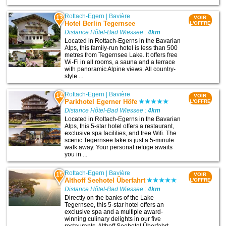
Rottach-Egern
|
Bavière
13
VOIR
Hotel Berlin Tegernsee
L'OFFRE
Distance Hôtel-Bad Wiessee :
4km
Located in Rottach-Egerns in the Bavarian
Alps, this family-run hotel is less than 500
metres from Tegernsee Lake. It offers free
Wi-Fi in all rooms, a sauna and a terrace
with panoramic Alpine views. All country-
style ...
Rottach-Egern
|
Bavière
14
VOIR
Parkhotel Egerner Höfe
L'OFFRE
Distance Hôtel-Bad Wiessee :
4km
Located in Rottach-Egerns in the Bavarian
Alps, this 5-star hotel offers a restaurant,
exclusive spa facilities, and free Wifi. The
scenic Tegernsee lake is just a 5-minute
walk away. Your personal refuge awaits
you in ...
Rottach-Egern
|
Bavière
15
VOIR
Althoff Seehotel Überfahrt
L'OFFRE
Distance Hôtel-Bad Wiessee :
4km
Directly on the banks of the Lake
Tegernsee, this 5-star hotel offers an
exclusive spa and a multiple award-
winning culinary delights in our five
restaurants. Althoff Seehotel Überfahrt