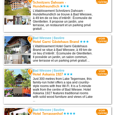
Schnitzers Dahoam -
L'OFFRE
Hundefreundlich
L’établissement Schnitzers Dahoam -
Hundefreundlich se trouve à Bad Wiessee,
à 49 km de ce lieu d’intérêt : Écomusée de
Glentleiten. Il propose un jardin, une
terrasse, un restaurant et un parking privé
gratuit ...
Bad Wiessee
|
Bavière
2
VOIR
Hotel Garni Gästehaus Brand
L'OFFRE
L’établissement Hotel Garni Gästehaus
Brand se situe à Bad Wiessee, à 49 km de
ce lieu d’intérêt : Écomusée de Glentleiten.
Il possède un jardin, un salon commun,
une terrasse et un parking privé gratuit ...
Bad Wiessee
|
Bavière
3
VOIR
Hotel Askania 1927
L'OFFRE
Just 300 metres from Lake Tegernsee, this
family-run hotel offers a spa and country-
style rooms with free Wi-Fi. It is a 5-minute
walk from the centre of Bad Wiesee. Hotel
Askania 1927 features traditional rooms
with solid wood furniture and views of Lake
...
Bad Wiessee
|
Bavière
4
VOIR
Hotel Terrassenhof
L'OFFRE