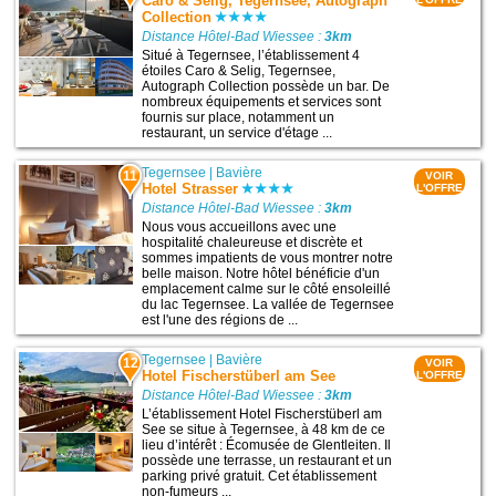
Caro & Selig, Tegernsee, Autograph
Collection
Distance Hôtel-Bad Wiessee :
3km
Situé à Tegernsee, l’établissement 4
étoiles Caro & Selig, Tegernsee,
Autograph Collection possède un bar. De
nombreux équipements et services sont
fournis sur place, notamment un
restaurant, un service d'étage ...
Tegernsee
|
Bavière
11
VOIR
Hotel Strasser
L'OFFRE
Distance Hôtel-Bad Wiessee :
3km
Nous vous accueillons avec une
hospitalité chaleureuse et discrète et
sommes impatients de vous montrer notre
belle maison. Notre hôtel bénéficie d'un
emplacement calme sur le côté ensoleillé
du lac Tegernsee. La vallée de Tegernsee
est l'une des régions de ...
Tegernsee
|
Bavière
12
VOIR
Hotel Fischerstüberl am See
L'OFFRE
Distance Hôtel-Bad Wiessee :
3km
L’établissement Hotel Fischerstüberl am
See se situe à Tegernsee, à 48 km de ce
lieu d’intérêt : Écomusée de Glentleiten. Il
possède une terrasse, un restaurant et un
parking privé gratuit. Cet établissement
non-fumeurs ...