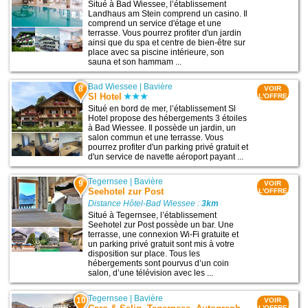
Situé à Bad Wiessee, l’établissement
Landhaus am Stein comprend un casino. Il
comprend un service d'étage et une
terrasse. Vous pourrez profiter d'un jardin
ainsi que du spa et centre de bien-être sur
place avec sa piscine intérieure, son
sauna et son hammam ...
Bad Wiessee
|
Bavière
8
VOIR
Sl Hotel
L'OFFRE
Situé en bord de mer, l’établissement Sl
Hotel propose des hébergements 3 étoiles
à Bad Wiessee. Il possède un jardin, un
salon commun et une terrasse. Vous
pourrez profiter d'un parking privé gratuit et
d'un service de navette aéroport payant ...
Tegernsee
|
Bavière
9
VOIR
Seehotel zur Post
L'OFFRE
Distance Hôtel-Bad Wiessee :
3km
Situé à Tegernsee, l’établissement
Seehotel zur Post possède un bar. Une
terrasse, une connexion Wi-Fi gratuite et
un parking privé gratuit sont mis à votre
disposition sur place. Tous les
hébergements sont pourvus d’un coin
salon, d’une télévision avec les ...
Tegernsee
|
Bavière
10
VOIR
L'OFFRE