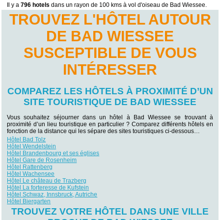
Il y a
796 hotels
dans un rayon de 100 kms à vol d'oiseau de Bad Wiessee.
TROUVEZ L'HÔTEL AUTOUR
DE BAD WIESSEE
SUSCEPTIBLE DE VOUS
INTÉRESSER
COMPAREZ LES HÔTELS À PROXIMITÉ D’UN
SITE TOURISTIQUE DE BAD WIESSEE
Vous souhaitez séjourner dans un hôtel à Bad Wiessee se trouvant à
proximité d’un lieu touristique en particulier ? Comparez différents hôtels en
fonction de la distance qui les sépare des sites touristiques ci-dessous…
Hôtel Bad Tolz
Hôtel Wendelstein
Hôtel Brandenbourg et ses églises
Hôtel Gare de Rosenheim
Hôtel Rattenberg
Hôtel Wachensee
Hôtel Le château de Trazberg
Hôtel La forteresse de Kufstein
Hôtel Schwaz, Innsbruck, Autriche
Hôtel Biergarten‎
TROUVEZ VOTRE HÔTEL DANS UNE VILLE