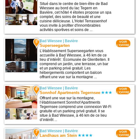
Situé dans le centre de bien-être de Bad
Wiessee au bord du lac Tegern en
Bavière, cet hôtel 4 étoiles propose un spa
complet, des soins de beauté et une
cuisine délicieuse. L'Hotel Terrassenhof
vous invite à profiter d'innombrables
activités sportives et soins de ...
Bad Wiessee
|
Bavière
5
VOIR
Superseegarten
L'OFFRE
L’établissement Superseegarten vous
accueille à Bad Wiessee, à 46 km de ce
lieu d’intérêt : Écomusée de Glentleiten. Il
comprend un jardin, une terrasse, un bar
et un parking privé gratuit. Les
hébergements comportent un balcon
offrant une vue sur la montagne ...
Bad Wiessee
|
Bavière
6
VOIR
Sonnhof Apartments Tegernsee
L'OFFRE
Offrant une vue sur la montagne,
l’établissement Sonnhof Apartments
Tegernsee comprend une connexion Wi-Fi
gratuite et un parking privé gratuit. Il se
situe à Bad Wiessee, à 46 km de ce lieu
d’intérêt ...
Bad Wiessee
|
Bavière
7
VOIR
Landhaus am Stein
L'OFFRE