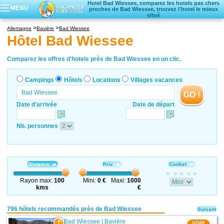
Hotel Bad Wiessee, comparez les hotels pas chers
MENU
proches de Bad Wiessee, trouvez l'hotel le mieux
situé
Campings
Allemagne
Bavière
Bad Wiessee
Hôtels
Hôtel Bad Wiessee
Locations vacances
Villages vacances
Comparez les offres d'hotels près de Bad Wiessee en un clic.
Campings
Hôtels
Locations
Villages vacances
GO !
Date d'arrivée
Date de départ
Nb. personnes
Distance
Prix
Confort
Rayon max:
100
Mini:
0 €
Maxi:
1000
kms
€
796 hôtels recommandés près de Bad Wiessee
Suivant
Bad Wiessee
|
Bavière
1
VOIR