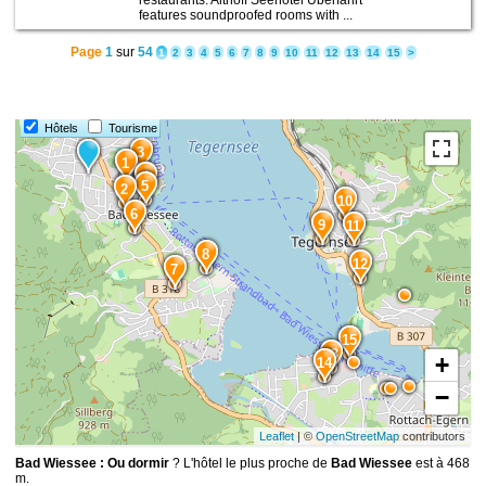
features soundproofed rooms with ...
Page
1
sur
54
1
2
3
4
5
6
7
8
9
10
11
12
13
14
15
>
Hôtels
Tourisme
3
1
4
5
2
10
6
9
11
8
12
7
15
13
+
14
−
Leaflet
| ©
OpenStreetMap
contributors
Bad Wiessee : Ou dormir
? L'hôtel le plus proche de
Bad Wiessee
est à 468
m.