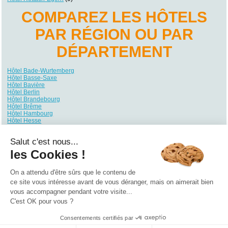
COMPAREZ LES HÔTELS
PAR RÉGION OU PAR
DÉPARTEMENT
Hôtel Bade-Wurtemberg
Hôtel Basse-Saxe
Hôtel Bavière
Hôtel Berlin
Hôtel Brandebourg
Hôtel Brême
Hôtel Hambourg
Hôtel Hesse
Hôtel Mecklembourg-Poméranie
Hôtel Rhénanie du Nord-Westphalie
Salut c'est nous...
Hôtel Rhénanie-Palatinat
Hôtel Sarre
les Cookies !
Hôtel Saxe
Hôtel Saxe-Anhalt
Hôtel Schleswig-Holstein
On a attendu d'être sûrs que le contenu de
Hôtel Thuringe
ce site vous intéresse avant de vous déranger, mais on aimerait bien
vous accompagner pendant votre visite...
Qui sommes nous ?
|
Contactez-nous
|
Nos partenaires
C'est OK pour vous ?
Campings
Hôtels
Locations vacances
Villages vacances
Guides
Consentements certifiés par
©2021 Vacances Vues du Ciel