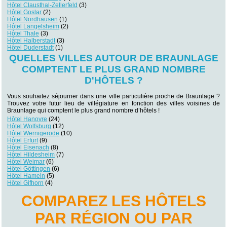
Hôtel Clausthal-Zellerfeld
(3)
Hôtel Goslar
(2)
Hôtel Nordhausen
(1)
Hôtel Langelsheim
(2)
Hôtel Thale
(3)
Hôtel Halberstadt
(3)
Hôtel Duderstadt
(1)
QUELLES VILLES AUTOUR DE BRAUNLAGE
COMPTENT LE PLUS GRAND NOMBRE
D'HÔTELS ?
Vous souhaitez séjourner dans une ville particulière proche de Braunlage ?
Trouvez votre futur lieu de villégiature en fonction des villes voisines de
Braunlage qui comptent le plus grand nombre d’hôtels !
Hôtel Hanovre
(24)
Hôtel Wolfsburg
(12)
Hôtel Wernigerode
(10)
Hôtel Erfurt
(9)
Hôtel Eisenach
(8)
Hôtel Hildesheim
(7)
Hôtel Weimar
(6)
Hôtel Göttingen
(6)
Hôtel Hameln
(5)
Hôtel Gifhorn
(4)
COMPAREZ LES HÔTELS
PAR RÉGION OU PAR