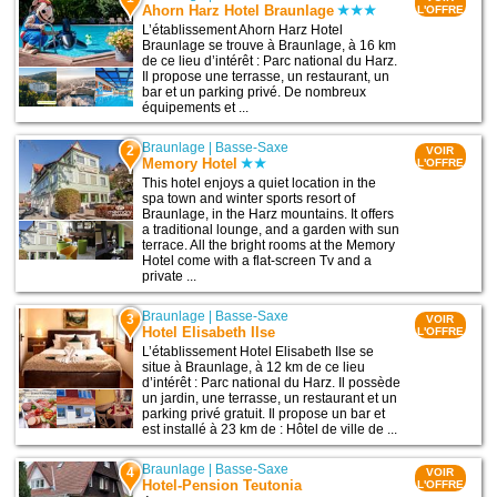
Ahorn Harz Hotel Braunlage
L'OFFRE
L’établissement Ahorn Harz Hotel
Braunlage se trouve à Braunlage, à 16 km
de ce lieu d’intérêt : Parc national du Harz.
Il propose une terrasse, un restaurant, un
bar et un parking privé. De nombreux
équipements et ...
Braunlage
|
Basse-Saxe
2
VOIR
Memory Hotel
L'OFFRE
This hotel enjoys a quiet location in the
spa town and winter sports resort of
Braunlage, in the Harz mountains. It offers
a traditional lounge, and a garden with sun
terrace. All the bright rooms at the Memory
Hotel come with a flat-screen Tv and a
private ...
Braunlage
|
Basse-Saxe
3
VOIR
Hotel Elisabeth Ilse
L'OFFRE
L’établissement Hotel Elisabeth Ilse se
situe à Braunlage, à 12 km de ce lieu
d’intérêt : Parc national du Harz. Il possède
un jardin, une terrasse, un restaurant et un
parking privé gratuit. Il propose un bar et
est installé à 23 km de : Hôtel de ville de ...
Braunlage
|
Basse-Saxe
4
VOIR
Hotel-Pension Teutonia
L'OFFRE