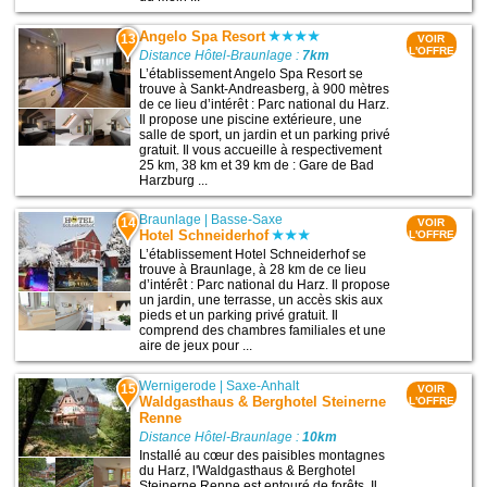
Angelo Spa Resort
13
VOIR
L'OFFRE
Distance Hôtel-Braunlage :
7km
L’établissement Angelo Spa Resort se
trouve à Sankt-Andreasberg, à 900 mètres
de ce lieu d’intérêt : Parc national du Harz.
Il propose une piscine extérieure, une
salle de sport, un jardin et un parking privé
gratuit. Il vous accueille à respectivement
25 km, 38 km et 39 km de : Gare de Bad
Harzburg ...
Braunlage
|
Basse-Saxe
14
VOIR
Hotel Schneiderhof
L'OFFRE
L’établissement Hotel Schneiderhof se
trouve à Braunlage, à 28 km de ce lieu
d’intérêt : Parc national du Harz. Il propose
un jardin, une terrasse, un accès skis aux
pieds et un parking privé gratuit. Il
comprend des chambres familiales et une
aire de jeux pour ...
Wernigerode
|
Saxe-Anhalt
15
VOIR
Waldgasthaus & Berghotel Steinerne
L'OFFRE
Renne
Distance Hôtel-Braunlage :
10km
Installé au cœur des paisibles montagnes
du Harz, l'Waldgasthaus & Berghotel
Steinerne Renne est entouré de forêts. Il