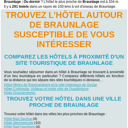
Braunlage : Ou dormir
? L'hôtel le plus proche de
Braunlage
est à 334 m.
Il y a
291 hotels
dans un rayon de 100 kms à vol d'oiseau de Braunlage.
TROUVEZ L'HÔTEL AUTOUR
DE BRAUNLAGE
SUSCEPTIBLE DE VOUS
INTÉRESSER
COMPAREZ LES HÔTELS À PROXIMITÉ D’UN
SITE TOURISTIQUE DE BRAUNLAGE
Vous souhaitez séjourner dans un hôtel à Braunlage se trouvant à proximité
d’un lieu touristique en particulier ? Comparez différents hôtels en fonction
de la distance qui les sépare des sites touristiques ci-dessous…
Hôtel Mines de Rammelsberg et la ville historique de Goslar
Hôtel Collégiale, château et vielle ville de Quedlinburg
Hôtel Grandersheim
TROUVEZ VOTRE HÔTEL DANS UNE VILLE
PROCHE DE BRAUNLAGE
Trouvez votre hôtel dans les villes les plus proches de Braunlage :
Hôtel Bad Sachsa
(4)
Hôtel Wernigerode
(10)
Hôtel Bad Harzburg
(4)