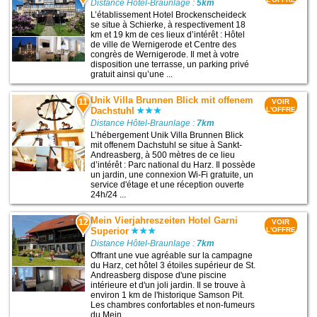
Distance Hôtel-Braunlage :
5km
L’établissement Hotel Brockenscheideck
se situe à Schierke, à respectivement 18
km et 19 km de ces lieux d’intérêt : Hôtel
de ville de Wernigerode et Centre des
congrès de Wernigerode. Il met à votre
disposition une terrasse, un parking privé
gratuit ainsi qu’une ...
Unik Villa Brunnen Blick mit offenem
11
VOIR
Dachstuhl
L'OFFRE
Distance Hôtel-Braunlage :
7km
L’hébergement Unik Villa Brunnen Blick
mit offenem Dachstuhl se situe à Sankt-
Andreasberg, à 500 mètres de ce lieu
d’intérêt : Parc national du Harz. Il possède
un jardin, une connexion Wi-Fi gratuite, un
service d'étage et une réception ouverte
24h/24 ...
Mein Vierjahreszeiten Hotel Garni
12
VOIR
Superior
L'OFFRE
Distance Hôtel-Braunlage :
7km
Offrant une vue agréable sur la campagne
du Harz, cet hôtel 3 étoiles supérieur de St.
Andreasberg dispose d'une piscine
intérieure et d'un joli jardin. Il se trouve à
environ 1 km de l'historique Samson Pit.
Les chambres confortables et non-fumeurs
du Mein ...