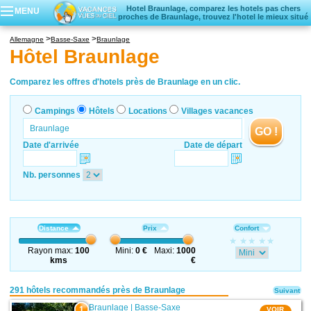
Hotel Braunlage, comparez les hotels pas chers
MENU
proches de Braunlage, trouvez l'hotel le mieux situé
Campings
Allemagne
Basse-Saxe
Braunlage
Hôtels
Hôtel Braunlage
Locations vacances
Villages vacances
Comparez les offres d'hotels près de Braunlage en un clic.
Campings
Hôtels
Locations
Villages vacances
GO !
Date d'arrivée
Date de départ
Nb. personnes
Distance
Prix
Confort
Rayon max:
100
Mini:
0 €
Maxi:
1000
kms
€
291 hôtels recommandés près de Braunlage
Suivant
Braunlage
|
Basse-Saxe
1
VOIR