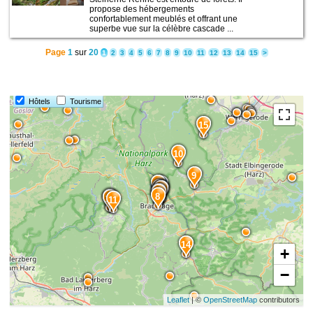
propose des hébergements
confortablement meublés et offrant une
superbe vue sur la célèbre cascade ...
Page
1
sur
20
1
2
3
4
5
6
7
8
9
10
11
12
13
14
15
>
Hôtels
Tourisme
15
10
9
1
2
4
3
5
6
7
8
12
13
11
14
+
−
Leaflet
| ©
OpenStreetMap
contributors