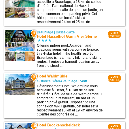
accueille à Braunlage, à 18 km de ce lieu
d’intérêt : Parc national du Harz. Il
comprend une salle de sport, un jardin, un
salon commun et un parking privé. Cet
hôtel propose un local à skis, à
respectivement 24 km et 25 km de ...
Braunlage
|
Basse-Saxe
8
VOIR
Hotel Hasselhof Garni Vier Sterne
L'OFFRE
Offering indoor pool, A garden, and
spacious rooms with balcony or terrace,
this 4-star hotel in the health resort of
Braunlage is near many hiking and skiing
routes. It enjoys a tranquil location away
from the street ...
Hotel Waldmühle
9
VOIR
L'OFFRE
Distance Hôtel-Braunlage :
5km
L’établissement Hotel Waldmühle vous
accueille à Elend, à 18 km de ce lieu
d’intérêt : Hôtel de ville de Wernigerode. Il
comprend un restaurant, un bar et un
parking privé gratuit. Disposant d’une
connexion Wi-Fi gratuite, cet hôtel est à
respectivement 18 km et 19 km environ de
: Centre des congrès de ...
Hotel Brockenscheideck
10
VOIR
L'OFFRE