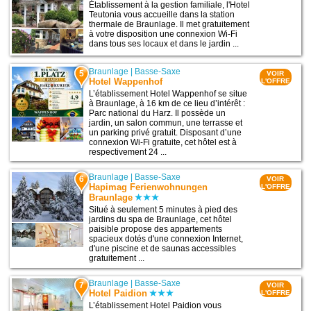
Établissement à la gestion familiale, l'Hotel
Teutonia vous accueille dans la station
thermale de Braunlage. Il met gratuitement
à votre disposition une connexion Wi-Fi
dans tous ses locaux et dans le jardin ...
Braunlage
|
Basse-Saxe
5
VOIR
Hotel Wappenhof
L'OFFRE
L’établissement Hotel Wappenhof se situe
à Braunlage, à 16 km de ce lieu d’intérêt :
Parc national du Harz. Il possède un
jardin, un salon commun, une terrasse et
un parking privé gratuit. Disposant d’une
connexion Wi-Fi gratuite, cet hôtel est à
respectivement 24 ...
Braunlage
|
Basse-Saxe
6
VOIR
Hapimag Ferienwohnungen
L'OFFRE
Braunlage
Situé à seulement 5 minutes à pied des
jardins du spa de Braunlage, cet hôtel
paisible propose des appartements
spacieux dotés d'une connexion Internet,
d'une piscine et de saunas accessibles
gratuitement ...
Braunlage
|
Basse-Saxe
7
VOIR
Hotel Paidion
L'OFFRE
L’établissement Hotel Paidion vous