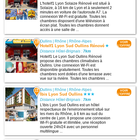
L'hotelf1 Lyon Solaize Rénové est situé à
Solaize, à 16 km de Lyon et à seulement 2
minutes en voiture de l'autoroute A7. La
connexion Wi-Fi est gratuite. Toutes les
chambres disposent d'une télévision à
écran plat. Toutes les chambres donnent
accès à une salle de ...
Oullins
|
Rhône
|
Rhône-Alpes
10
VOIR
Hotelf1 Lyon Sud Oullins Rénové
L'OFFRE
Distance Hôtel-Brignais :
7km
Hotelf1 Le Lyon Sud Oullins Rénové
propose des chambres climatisées à
Oullins. Une connexion Wi-Fi est
disponible gratuitement. Toutes les
chambres sont dotées d'une terrasse avec
vue sur la rivière. Toutes les chambres ...
Oullins
|
Rhône
|
Rhône-Alpes
11
VOIR
Ibis Lyon Sud Oullins
L'OFFRE
Distance Hôtel-Brignais :
7km
L'ibis Lyon Sud Oullins est un hôtel
respectueux de l'environnement situé sur
les rives du Rhône, à 6 km au sud du
centre de Lyon. Il propose une connexion
Wi-Fi gratuite et illimitée, une réception
ouverte 24h/24 avec un personnel
multilingue ...