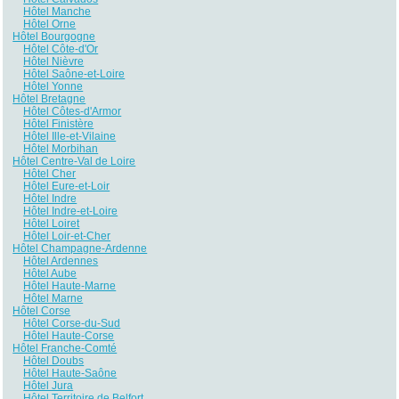
Hôtel Manche
Hôtel Orne
Hôtel Bourgogne
Hôtel Côte-d'Or
Hôtel Nièvre
Hôtel Saône-et-Loire
Hôtel Yonne
Hôtel Bretagne
Hôtel Côtes-d'Armor
Hôtel Finistère
Hôtel Ille-et-Vilaine
Hôtel Morbihan
Hôtel Centre-Val de Loire
Hôtel Cher
Hôtel Eure-et-Loir
Hôtel Indre
Hôtel Indre-et-Loire
Hôtel Loiret
Hôtel Loir-et-Cher
Hôtel Champagne-Ardenne
Hôtel Ardennes
Hôtel Aube
Hôtel Haute-Marne
Hôtel Marne
Hôtel Corse
Hôtel Corse-du-Sud
Hôtel Haute-Corse
Hôtel Franche-Comté
Hôtel Doubs
Hôtel Haute-Saône
Hôtel Jura
Hôtel Territoire de Belfort