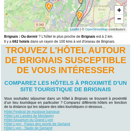
4
+
9
−
Leaflet
| ©
OpenStreetMap
contributors
Brignais : Ou dormir
? L'hôtel le plus proche de
Brignais
est à 2 km.
Il y a
682 hotels
dans un rayon de 100 kms à vol d'oiseau de Brignais.
TROUVEZ L'HÔTEL AUTOUR
DE BRIGNAIS SUSCEPTIBLE
DE VOUS INTÉRESSER
COMPAREZ LES HÔTELS À PROXIMITÉ D’UN
SITE TOURISTIQUE DE BRIGNAIS
Vous souhaitez séjourner dans un hôtel à Brignais se trouvant à proximité
d’un lieu touristique en particulier ? Comparez différents hôtels en fonction
de la distance qui les sépare des sites touristiques ci-dessous…
Hôtel Festival de musique baroque
Hôtel Les Landes de Montagny
Hôtel Aquarium du Grand Lyon
Hôtel Lyon - Palais des sports de Gerland
Hôtel Lyon - Stade de Gerland