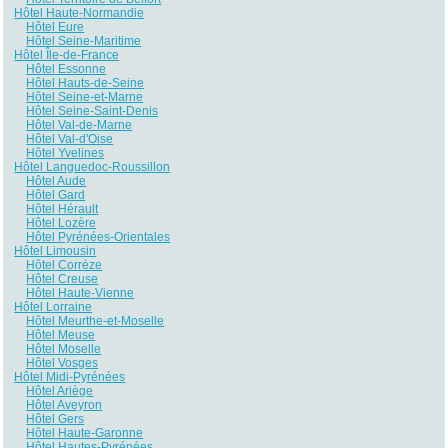
Hôtel Haute-Normandie
Hôtel Eure
Hôtel Seine-Maritime
Hôtel Île-de-France
Hôtel Essonne
Hôtel Hauts-de-Seine
Hôtel Seine-et-Marne
Hôtel Seine-Saint-Denis
Hôtel Val-de-Marne
Hôtel Val-d'Oise
Hôtel Yvelines
Hôtel Languedoc-Roussillon
Hôtel Aude
Hôtel Gard
Hôtel Hérault
Hôtel Lozère
Hôtel Pyrénées-Orientales
Hôtel Limousin
Hôtel Corrèze
Hôtel Creuse
Hôtel Haute-Vienne
Hôtel Lorraine
Hôtel Meurthe-et-Moselle
Hôtel Meuse
Hôtel Moselle
Hôtel Vosges
Hôtel Midi-Pyrénées
Hôtel Ariège
Hôtel Aveyron
Hôtel Gers
Hôtel Haute-Garonne
Hôtel Hautes-Pyrénées