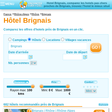
Hotel Brignais, comparez les hotels pas chers
MENU
proches de Brignais, trouvez l'hotel le mieux situé
Campings
France
Rhône-Alpes
Rhône
Brignais
Hôtels
Hôtel Brignais
Locations vacances
Villages vacances
Comparez les offres d'hotels près de Brignais en un clic.
Campings
Hôtels
Locations
Villages vacances
GO !
Date d'arrivée
Date de départ
Nb. personnes
Distance
Prix
Confort
Rayon max:
100
Mini:
0 €
Maxi:
1000
kms
€
682 hôtels recommandés près de Brignais
Suivant
Brignais
|
Rhône
|
Rhône-Alpes
1
VOIR