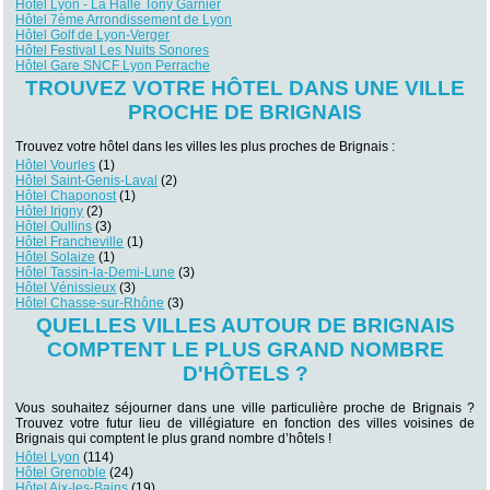
Hôtel Lyon - La Halle Tony Garnier
Hôtel 7ème Arrondissement de Lyon
Hôtel Golf de Lyon-Verger
Hôtel Festival Les Nuits Sonores
Hôtel Gare SNCF Lyon Perrache
TROUVEZ VOTRE HÔTEL DANS UNE VILLE
PROCHE DE BRIGNAIS
Trouvez votre hôtel dans les villes les plus proches de Brignais :
Hôtel Vourles
(1)
Hôtel Saint-Genis-Laval
(2)
Hôtel Chaponost
(1)
Hôtel Irigny
(2)
Hôtel Oullins
(3)
Hôtel Francheville
(1)
Hôtel Solaize
(1)
Hôtel Tassin-la-Demi-Lune
(3)
Hôtel Vénissieux
(3)
Hôtel Chasse-sur-Rhône
(3)
QUELLES VILLES AUTOUR DE BRIGNAIS
COMPTENT LE PLUS GRAND NOMBRE
D'HÔTELS ?
Vous souhaitez séjourner dans une ville particulière proche de Brignais ?
Trouvez votre futur lieu de villégiature en fonction des villes voisines de
Brignais qui comptent le plus grand nombre d’hôtels !
Hôtel Lyon
(114)
Hôtel Grenoble
(24)
Hôtel Aix-les-Bains
(19)