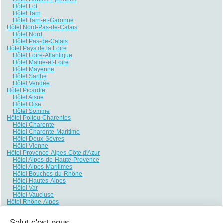
Hôtel Lot
Hôtel Tarn
Hôtel Tarn-et-Garonne
Hôtel Nord-Pas-de-Calais
Hôtel Nord
Hôtel Pas-de-Calais
Hôtel Pays de la Loire
Hôtel Loire-Atlantique
Hôtel Maine-et-Loire
Hôtel Mayenne
Hôtel Sarthe
Hôtel Vendée
Hôtel Picardie
Hôtel Aisne
Hôtel Oise
Hôtel Somme
Hôtel Poitou-Charentes
Hôtel Charente
Hôtel Charente-Maritime
Hôtel Deux-Sèvres
Hôtel Vienne
Hôtel Provence-Alpes-Côte d'Azur
Hôtel Alpes-de-Haute-Provence
Hôtel Alpes-Maritimes
Hôtel Bouches-du-Rhône
Hôtel Hautes-Alpes
Hôtel Var
Hôtel Vaucluse
Hôtel Rhône-Alpes
Hôtel Ain
Hôtel Ardèche
Salut c'est nous...
Hôtel Drôme