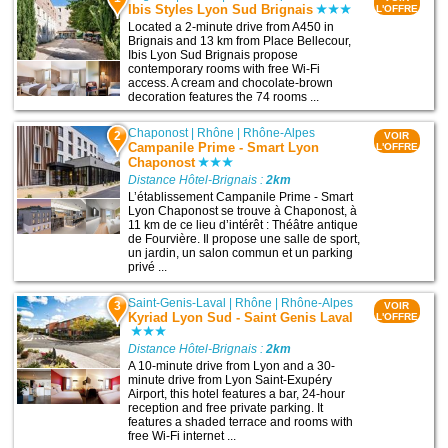
Ibis Styles Lyon Sud Brignais
L'OFFRE
Located a 2-minute drive from A450 in
Brignais and 13 km from Place Bellecour,
Ibis Lyon Sud Brignais propose
contemporary rooms with free Wi-Fi
access. A cream and chocolate-brown
decoration features the 74 rooms ...
Chaponost
|
Rhône
|
Rhône-Alpes
2
VOIR
Campanile Prime - Smart Lyon
L'OFFRE
Chaponost
Distance Hôtel-Brignais :
2km
L’établissement Campanile Prime - Smart
Lyon Chaponost se trouve à Chaponost, à
11 km de ce lieu d’intérêt : Théâtre antique
de Fourvière. Il propose une salle de sport,
un jardin, un salon commun et un parking
privé ...
Saint-Genis-Laval
|
Rhône
|
Rhône-Alpes
3
VOIR
Kyriad Lyon Sud - Saint Genis Laval
L'OFFRE
Distance Hôtel-Brignais :
2km
A 10-minute drive from Lyon and a 30-
minute drive from Lyon Saint-Exupéry
Airport, this hotel features a bar, 24-hour
reception and free private parking. It
features a shaded terrace and rooms with
free Wi-Fi internet ...