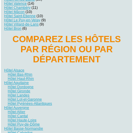
Hôtel Valence
(14)
Hôtel Chambéry
(11)
Hôtel Mâcon
(10)
Hôtel Saint-Etienne
(10)
Hôtel Le Puy-en-Velay
(9)
Hôtel Villard-de-Lans
(9)
Hôtel Bron
(6)
COMPAREZ LES HÔTELS
PAR RÉGION OU PAR
DÉPARTEMENT
Hôtel Alsace
Hôtel Bas-Rhin
Hôtel Haut-Rhin
Hôtel Aquitaine
Hôtel Dordogne
Hôtel Gironde
Hôtel Landes
Hôtel Lot-et-Garonne
Hôtel Pyrénées-Atlantiques
Hôtel Auvergne
Hôtel Allier
Hôtel Cantal
Hôtel Haute-Loire
Hôtel Puy-de-Dôme
Hôtel Basse-Normandie
Hôtel Calvados