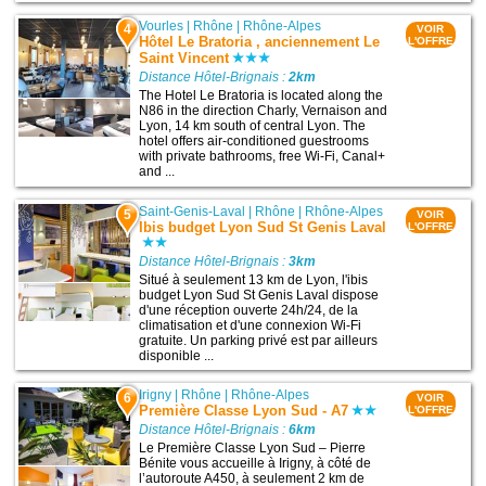
Vourles
|
Rhône
|
Rhône-Alpes
4
VOIR
Hôtel Le Bratoria , anciennement Le
L'OFFRE
Saint Vincent
Distance Hôtel-Brignais :
2km
The Hotel Le Bratoria is located along the
N86 in the direction Charly, Vernaison and
Lyon, 14 km south of central Lyon. The
hotel offers air-conditioned guestrooms
with private bathrooms, free Wi-Fi, Canal+
and ...
Saint-Genis-Laval
|
Rhône
|
Rhône-Alpes
5
VOIR
Ibis budget Lyon Sud St Genis Laval
L'OFFRE
Distance Hôtel-Brignais :
3km
Situé à seulement 13 km de Lyon, l'ibis
budget Lyon Sud St Genis Laval dispose
d'une réception ouverte 24h/24, de la
climatisation et d'une connexion Wi-Fi
gratuite. Un parking privé est par ailleurs
disponible ...
Irigny
|
Rhône
|
Rhône-Alpes
6
VOIR
Première Classe Lyon Sud - A7
L'OFFRE
Distance Hôtel-Brignais :
6km
Le Première Classe Lyon Sud – Pierre
Bénite vous accueille à Irigny, à côté de
l’autoroute A450, à seulement 2 km de