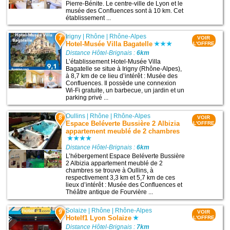
Pierre-Bénite. Le centre-ville de Lyon et le
musée des Confluences sont à 10 km. Cet
établissement ...
Irigny
|
Rhône
|
Rhône-Alpes
7
VOIR
Hotel-Musée Villa Bagatelle
L'OFFRE
Distance Hôtel-Brignais :
6km
L’établissement Hotel-Musée Villa
Bagatelle se situe à Irigny (Rhône-Alpes),
à 8,7 km de ce lieu d’intérêt : Musée des
Confluences. Il possède une connexion
Wi-Fi gratuite, un barbecue, un jardin et un
parking privé ...
Oullins
|
Rhône
|
Rhône-Alpes
8
VOIR
Espace Beléverte Bussière 2 Albizia
L'OFFRE
appartement meublé de 2 chambres
Distance Hôtel-Brignais :
6km
L’hébergement Espace Beléverte Bussière
2 Albizia appartement meublé de 2
chambres se trouve à Oullins, à
respectivement 3,3 km et 5,7 km de ces
lieux d’intérêt : Musée des Confluences et
Théâtre antique de Fourvière ...
Solaize
|
Rhône
|
Rhône-Alpes
9
VOIR
Hotelf1 Lyon Solaize
L'OFFRE
Distance Hôtel-Brignais :
7km