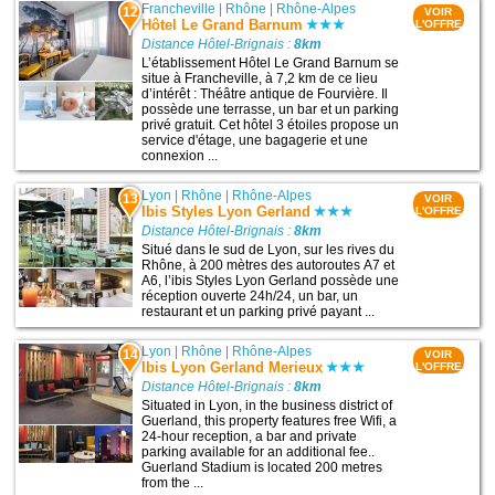
Francheville
|
Rhône
|
Rhône-Alpes
12
VOIR
Hôtel Le Grand Barnum
L'OFFRE
Distance Hôtel-Brignais :
8km
L’établissement Hôtel Le Grand Barnum se
situe à Francheville, à 7,2 km de ce lieu
d’intérêt : Théâtre antique de Fourvière. Il
possède une terrasse, un bar et un parking
privé gratuit. Cet hôtel 3 étoiles propose un
service d'étage, une bagagerie et une
connexion ...
Lyon
|
Rhône
|
Rhône-Alpes
13
VOIR
Ibis Styles Lyon Gerland
L'OFFRE
Distance Hôtel-Brignais :
8km
Situé dans le sud de Lyon, sur les rives du
Rhône, à 200 mètres des autoroutes A7 et
A6, l’ibis Styles Lyon Gerland possède une
réception ouverte 24h/24, un bar, un
restaurant et un parking privé payant ...
Lyon
|
Rhône
|
Rhône-Alpes
14
VOIR
Ibis Lyon Gerland Merieux
L'OFFRE
Distance Hôtel-Brignais :
8km
Situated in Lyon, in the business district of
Guerland, this property features free Wifi, a
24-hour reception, a bar and private
parking available for an additional fee..
Guerland Stadium is located 200 metres
from the ...