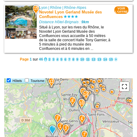
Lyon
|
Rhône
|
Rhône-Alpes
15
VOIR
Novotel Lyon Gerland Musée des
L'OFFRE
Confluences
Distance Hôtel-Brignais :
9km
Situé à Lyon, sur les rives du Rhône, le
Novotel Lyon Gerland Musée des
Confluences vous accueille à 50 mètres
de la salle de concert Halle Tony Garnier, à
5 minutes à pied du musée des
Confluences et à 6 minutes en ...
Page
1
sur
46
1
2
3
4
5
6
7
8
9
10
11
12
13
14
15
>
Hôtels
Tourisme
12
13
15
14
8
11
10
2
6
1
5
3
7