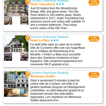
Cochem
|
Rhénanie-Palatinat
4
VOIR
Hotel Traumblick
L'OFFRE
Just 30 metres from the Moselbrücke
Bridge, Wifi, and great views. The Old
Town district is 200 metres away. Newly
refurbished in 2017, Hotel Traumblick has
spacious rooms and suites with satellite Tv
and a modern bathroom. They enjoy
scenic views of the Old Town ...
Cochem
|
Rhénanie-Palatinat
5
VOIR
Hotel La Baia
L'OFFRE
Ce petit hôtel situé au cœur de la vieille
ville de Cochems offre une vue magnifique
sur le château de Reichsburg et la
Moselle. L'Hotel La Baia vous accueille
dans des chambres modernes et bien
équipées. Elle comprend également une
connexion Wi-Fi gratuite et un ...
Cochem
|
Rhénanie-Palatinat
6
VOIR
Weinhaus Gräfen
L'OFFRE
Situé à seulement 5 minutes à pied du
centre-ville de Cochem, cet hôtel à la
gestion familiale propose un hébergement
confortable, un petit-déjeuner gratuit et un
restaurant servant des spécialités
régionales. Les chambres du Weinhaus
Gräfen disposent d'un ...