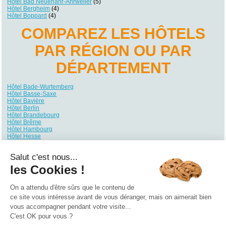
Hôtel Bad Neuenahr-Ahrweiler
(5)
Hôtel Bergheim
(4)
Hôtel Boppard
(4)
COMPAREZ LES HÔTELS
PAR RÉGION OU PAR
DÉPARTEMENT
Hôtel Bade-Wurtemberg
Hôtel Basse-Saxe
Hôtel Bavière
Hôtel Berlin
Hôtel Brandebourg
Hôtel Brême
Hôtel Hambourg
Hôtel Hesse
Hôtel Mecklembourg-Poméranie
Hôtel Rhénanie du Nord-Westphalie
Salut c'est nous...
Hôtel Rhénanie-Palatinat
Hôtel Sarre
les Cookies !
Hôtel Saxe
Hôtel Saxe-Anhalt
Hôtel Schleswig-Holstein
On a attendu d'être sûrs que le contenu de
Hôtel Thuringe
ce site vous intéresse avant de vous déranger, mais on aimerait bien
vous accompagner pendant votre visite...
Qui sommes nous ?
|
Contactez-nous
|
Nos partenaires
C'est OK pour vous ?
Campings
Hôtels
Locations vacances
Villages vacances
Guides