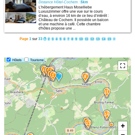
Distance Hôtel-Cochem :
5km
L’hébergement Haus Moselliebe
Luxuszimmer offre une vue sur le cours
d’eau, à environ 16 km de ce lieu d’intérêt :
Château de Cochem. Il possède un balcon
et une machine à café. Cette chambre
d'hôtes propose une ...
Page
1
sur
33
1
2
3
4
5
6
7
8
9
10
11
12
13
14
15
>
10
Hôtels
Tourisme
7
4
6
5
3
2
1
9
8
11
14
12
13
+
−