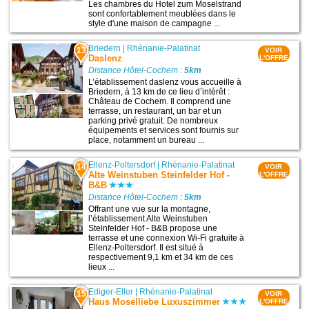
Les chambres du Hotel zum Moselstrand
sont confortablement meublées dans le
style d'une maison de campagne ...
Briedern
|
Rhénanie-Palatinat
13
VOIR
Daslenz
L'OFFRE
Distance Hôtel-Cochem :
5km
L’établissement daslenz vous accueille à
Briedern, à 13 km de ce lieu d’intérêt :
Château de Cochem. Il comprend une
terrasse, un restaurant, un bar et un
parking privé gratuit. De nombreux
équipements et services sont fournis sur
place, notamment un bureau ...
Ellenz-Poltersdorf
|
Rhénanie-Palatinat
14
VOIR
Alte Weinstuben Steinfelder Hof -
L'OFFRE
B&B
Distance Hôtel-Cochem :
5km
Offrant une vue sur la montagne,
l’établissement Alte Weinstuben
Steinfelder Hof - B&B propose une
terrasse et une connexion Wi-Fi gratuite à
Ellenz-Poltersdorf. Il est situé à
respectivement 9,1 km et 34 km de ces
lieux ...
Ediger-Eller
|
Rhénanie-Palatinat
15
VOIR
Haus Moselliebe Luxuszimmer
L'OFFRE