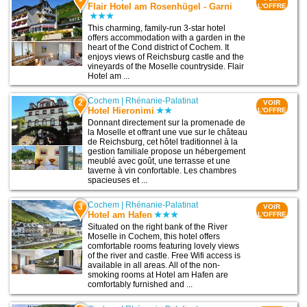
Flair Hotel am Rosenhügel - Garni
L'OFFRE
This charming, family-run 3-star hotel
offers accommodation with a garden in the
heart of the Cond district of Cochem. It
enjoys views of Reichsburg castle and the
vineyards of the Moselle countryside. Flair
Hotel am ...
Cochem
|
Rhénanie-Palatinat
2
VOIR
Hotel Hieronimi
L'OFFRE
Donnant directement sur la promenade de
la Moselle et offrant une vue sur le château
de Reichsburg, cet hôtel traditionnel à la
gestion familiale propose un hébergement
meublé avec goût, une terrasse et une
taverne à vin confortable. Les chambres
spacieuses et ...
Cochem
|
Rhénanie-Palatinat
3
VOIR
Hotel am Hafen
L'OFFRE
Situated on the right bank of the River
Moselle in Cochem, this hotel offers
comfortable rooms featuring lovely views
of the river and castle. Free Wifi access is
available in all areas. All of the non-
smoking rooms at Hotel am Hafen are
comfortably furnished and ...