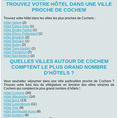
TROUVEZ VOTRE HÔTEL DANS UNE VILLE
PROCHE DE COCHEM
Trouvez votre hôtel dans les villes les plus proches de Cochem :
Hôtel Valwig
(2)
Hôtel Ediger-Eller
(1)
Hôtel Bruttig-Fankel
(1)
Hôtel Ellenz-Poltersdorf
(1)
Hôtel Briedern
(2)
Hôtel Beilstein
(1)
Hôtel Bullay
(2)
Hôtel Treis-Karden
(1)
Hôtel Pünderich
(2)
Hôtel Bad Bertrich
(2)
QUELLES VILLES AUTOUR DE COCHEM
COMPTENT LE PLUS GRAND NOMBRE
D'HÔTELS ?
Vous souhaitez séjourner dans une ville particulière proche de Cochem ?
Trouvez votre futur lieu de villégiature en fonction des villes voisines de
Cochem qui comptent le plus grand nombre d’hôtels !
Hôtel Cologne
(36)
Hôtel Wiesbaden
(14)
Hôtel Bonn
(13)
Hôtel Luxembourg
(11)
Hôtel Trier
(9)
Hôtel Bernkastel-Kues
(8)
Hôtel Koblenz
(6)