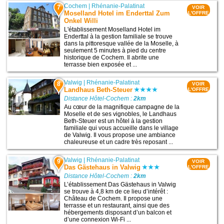
Cochem
|
Rhénanie-Palatinat
7
VOIR
Moselland Hotel im Enderttal Zum
L'OFFRE
Onkel Willi
L'établissement Moselland Hotel im
Enderttal à la gestion familiale se trouve
dans la pittoresque vallée de la Moselle, à
seulement 5 minutes à pied du centre
historique de Cochem. Il abrite une
terrasse bien exposée et ...
Valwig
|
Rhénanie-Palatinat
8
VOIR
Landhaus Beth-Steuer
L'OFFRE
Distance Hôtel-Cochem :
2km
Au cœur de la magnifique campagne de la
Moselle et de ses vignobles, le Landhaus
Beth-Steuer est un hôtel à la gestion
familiale qui vous accueille dans le village
de Valwig. Il vous propose une ambiance
chaleureuse et un cadre très reposant ...
Valwig
|
Rhénanie-Palatinat
9
VOIR
Das Gästehaus in Valwig
L'OFFRE
Distance Hôtel-Cochem :
2km
L’établissement Das Gästehaus in Valwig
se trouve à 4,8 km de ce lieu d’intérêt :
Château de Cochem. Il propose une
terrasse et un restaurant, ainsi que des
hébergements disposant d’un balcon et
d’une connexion Wi-Fi ...