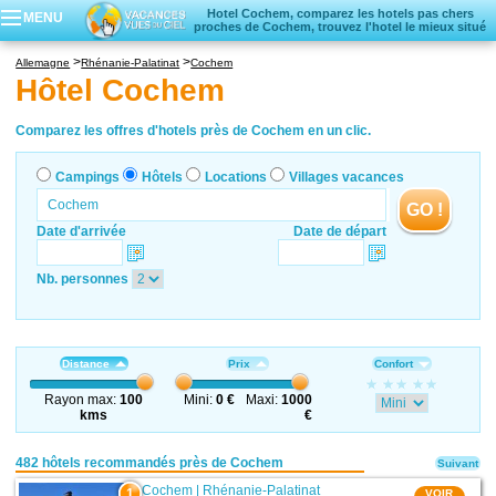
Hotel Cochem, comparez les hotels pas chers
MENU
proches de Cochem, trouvez l'hotel le mieux situé
Campings
Allemagne
Rhénanie-Palatinat
Cochem
Hôtels
Hôtel Cochem
Locations vacances
Villages vacances
Comparez les offres d'hotels près de Cochem en un clic.
Campings
Hôtels
Locations
Villages vacances
GO !
Date d'arrivée
Date de départ
Nb. personnes
Distance
Prix
Confort
Rayon max:
100
Mini:
0 €
Maxi:
1000
kms
€
482 hôtels recommandés près de Cochem
Suivant
Cochem
|
Rhénanie-Palatinat
1
VOIR