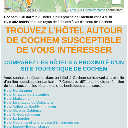
15
Leaflet
| ©
OpenStreetMap
contributors
Cochem : Ou dormir
? L'hôtel le plus proche de
Cochem
est à 478 m.
Il y a
482 hotels
dans un rayon de 100 kms à vol d'oiseau de Cochem.
TROUVEZ L'HÔTEL AUTOUR
DE COCHEM SUSCEPTIBLE
DE VOUS INTÉRESSER
COMPAREZ LES HÔTELS À PROXIMITÉ D’UN
SITE TOURISTIQUE DE COCHEM
Vous souhaitez séjourner dans un hôtel à Cochem se trouvant à proximité
d’un lieu touristique en particulier ? Comparez différents hôtels en fonction
de la distance qui les sépare des sites touristiques ci-dessous…
Hôtel Nürburgring
Hôtel Château de Stolzenfels
Hôtel Marksburg
Hôtel Le château de Marksburg
Hôtel Vallée du Haut-Rhin moyen
Hôtel Gare de Coblence
Hôtel St Goarschausen
Hôtel La Lorelei
Hôtel Coblence et la forteresse d'Ehrenbreitstein
Hôtel Loreley-Burgen strasse