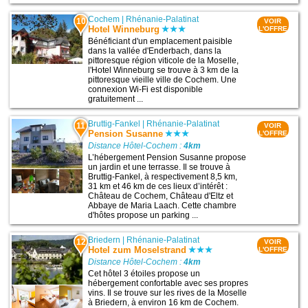
Cochem
|
Rhénanie-Palatinat
10
VOIR
Hotel Winneburg
L'OFFRE
Bénéficiant d'un emplacement paisible
dans la vallée d'Enderbach, dans la
pittoresque région viticole de la Moselle,
l'Hotel Winneburg se trouve à 3 km de la
pittoresque vieille ville de Cochem. Une
connexion Wi-Fi est disponible
gratuitement ...
Bruttig-Fankel
|
Rhénanie-Palatinat
11
VOIR
Pension Susanne
L'OFFRE
Distance Hôtel-Cochem :
4km
L’hébergement Pension Susanne propose
un jardin et une terrasse. Il se trouve à
Bruttig-Fankel, à respectivement 8,5 km,
31 km et 46 km de ces lieux d’intérêt :
Château de Cochem, Château d'Eltz et
Abbaye de Maria Laach. Cette chambre
d'hôtes propose un parking ...
Briedern
|
Rhénanie-Palatinat
12
VOIR
Hotel zum Moselstrand
L'OFFRE
Distance Hôtel-Cochem :
4km
Cet hôtel 3 étoiles propose un
hébergement confortable avec ses propres
vins. Il se trouve sur les rives de la Moselle
à Briedern, à environ 16 km de Cochem.