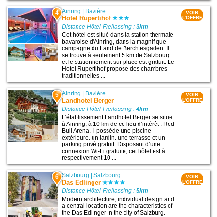
Ainring
|
Bavière
4
VOIR
Hotel Rupertihof
L'OFFRE
Distance Hôtel-Freilassing :
3km
Cet hôtel est situé dans la station thermale
bavaroise d'Ainring, dans la magnifique
campagne du Land de Berchtesgaden. Il
se trouve à seulement 5 km de Salzbourg
et le stationnement sur place est gratuit. Le
Hotel Rupertihof propose des chambres
traditionnelles ...
Ainring
|
Bavière
5
VOIR
Landhotel Berger
L'OFFRE
Distance Hôtel-Freilassing :
4km
L’établissement Landhotel Berger se situe
à Ainring, à 10 km de ce lieu d’intérêt : Red
Bull Arena. Il possède une piscine
extérieure, un jardin, une terrasse et un
parking privé gratuit. Disposant d’une
connexion Wi-Fi gratuite, cet hôtel est à
respectivement 10 ...
Salzbourg
|
Salzbourg
6
VOIR
Das Edlinger
L'OFFRE
Distance Hôtel-Freilassing :
5km
Modern architecture, individual design and
a central location are the characteristics of
the Das Edlinger in the city of Salzburg.