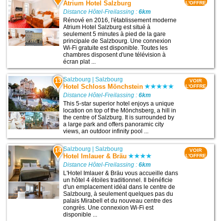
Atrium Hotel Salzburg
L'OFFRE
Distance Hôtel-Freilassing :
6km
Rénové en 2016, l'établissement moderne
Atrium Hotel Salzburg est situé à
seulement 5 minutes à pied de la gare
principale de Salzbourg. Une connexion
Wi-Fi gratuite est disponible. Toutes les
chambres disposent d'une télévision à
écran plat ...
Salzbourg
|
Salzbourg
13
VOIR
Hotel Schloss Mönchstein
L'OFFRE
Distance Hôtel-Freilassing :
6km
This 5-star superior hotel enjoys a unique
location on top of the Mönchsberg, a hill in
the centre of Salzburg. It is surrounded by
a large park and offers panoramic city
views, an outdoor infinity pool ...
Salzbourg
|
Salzbourg
14
VOIR
Hotel Imlauer & Bräu
L'OFFRE
Distance Hôtel-Freilassing :
6km
L'Hotel Imlauer & Bräu vous accueille dans
un hôtel 4 étoiles traditionnel. Il bénéficie
d'un emplacement idéal dans le centre de
Salzbourg, à seulement quelques pas du
palais Mirabell et du nouveau centre des
congrès. Une connexion Wi-Fi est
disponible ...