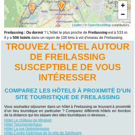
+
7
10
−
Leaflet
| ©
OpenStreetMap
contributors
Freilassing : Ou dormir
? L'hôtel le plus proche de
Freilassing
est à 533 m.
Il y a
506 hotels
dans un rayon de 100 kms à vol d'oiseau de Freilassing.
TROUVEZ L'HÔTEL AUTOUR
DE FREILASSING
SUSCEPTIBLE DE VOUS
INTÉRESSER
COMPAREZ LES HÔTELS À PROXIMITÉ D’UN
SITE TOURISTIQUE DE FREILASSING
Vous souhaitez séjourner dans un hôtel à Freilassing se trouvant à proximité
d’un lieu touristique en particulier ? Comparez différents hôtels en fonction
de la distance qui les sépare des sites touristiques ci-dessous…
Hôtel Le château de Mirabell
Hôtel Tanzmeisterhaus
Hôtel La rue Getreidegasse
Hôtel Centre historique de la ville de Salzbourg