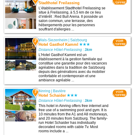
Stadthotel Freilassing
L'OFFRE
L’établissement Stadthotel Freilassing se
situe à Freilassing, à 5,5 km de ce lieu
d’intérêt : Red Bull Arena. Il possède un
salon commun, une terrasse, des
hébergements pour les personnes
souffrant d'allergies ...
Wals-Siezenheim
|
Salzbourg
2
VOIR
Hotel Gasthof Kamml
L'OFFRE
Distance Hôtel-Freilassing :
3km
L'Hotel Gasthof Kamml est un
établissement à la gestion familiale qui
constitue une garantie pour des vacances
agréables dans la tradition de Salzbourg
depuis des générations avec du mobilier
confortable et contemporain et une
ambiance agréable ...
Ainring
|
Bavière
3
VOIR
Hotel Schaider
L'OFFRE
Distance Hôtel-Freilassing :
3km
This hotel in Ainring offers free internet and
free use of a swimming pool and gym. It is
10 minutes from the A1 and A8 motorways,
and 20 minutes from Salzburg. The family-
run Hotel Schaider has individually
decorated rooms with cable Tv. Most
rooms include a ...