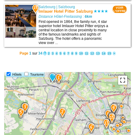
Salzbourg
|
Salzbourg
15
VOIR
Imlauer Hotel Pitter Salzburg
L'OFFRE
Distance Hôtel-Freilassing :
6km
First opened in 1864, the family run, 4 star
superior hotel Imlauer Hotel Pitter enjoys a
central location in close proximity to many
of the famous landmarks and sights of
Salzburg. The hotel offers a panoramic
view over ...
Page
1
sur
34
1
2
3
4
5
6
7
8
9
10
11
12
13
14
15
>
Hôtels
Tourisme
1
4
3
11
9
2
5
8
12
14
15
13
6