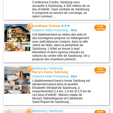
Conference Centre, Salzburg vous
accueille à Salzbourg, à 300 mètres de ce
lieu d’intérêt : Gare centrale de Salzbourg.
Il comprend un service de concierge, un
salon commun ...
Landhaus Grünau
10
VOIR
L'OFFRE
Distance Hôtel-Freilassing :
6km
Cet établissement au milieu des prés et
des montagnes propose un hébergement
avec petit déjeuner compris, dans la ville
calme de Wals, dans la périphérie de
Salzbourg. L'hôtel se trouve à sept
kilomètres et demi (quinze minutes en
voiture) du centre-ville de Salzbourg. On y
propose des chambres joliment ...
Salzbourg
|
Salzbourg
11
VOIR
Harry's home Salzburg
L'OFFRE
Distance Hôtel-Freilassing :
6km
L’établissement harry's home Salzburg est
idéalement placé dans le quartier
Elisabeth-Vorstadt de Salzbourg, à
respectivement 2,4 km, 2,4 km et 2,5 km de
ces lieux d’intérêt : Maison natale de
Mozart, Getreidegasse et Cathédrale
Saint-Rupert de Salzbourg ...
Salzbourg
|
Salzbourg
12
VOIR