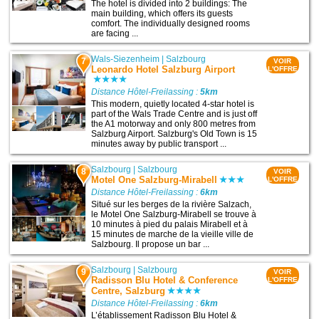
The hotel is divided into 2 buildings: The
main building, which offers its guests
comfort. The individually designed rooms
are facing ...
Wals-Siezenheim
|
Salzbourg
7
VOIR
Leonardo Hotel Salzburg Airport
L'OFFRE
Distance Hôtel-Freilassing :
5km
This modern, quietly located 4-star hotel is
part of the Wals Trade Centre and is just off
the A1 motorway and only 800 metres from
Salzburg Airport. Salzburg's Old Town is 15
minutes away by public transport ...
Salzbourg
|
Salzbourg
8
VOIR
Motel One Salzburg-Mirabell
L'OFFRE
Distance Hôtel-Freilassing :
6km
Situé sur les berges de la rivière Salzach,
le Motel One Salzburg-Mirabell se trouve à
10 minutes à pied du palais Mirabell et à
15 minutes de marche de la vieille ville de
Salzbourg. Il propose un bar ...
Salzbourg
|
Salzbourg
9
VOIR
Radisson Blu Hotel & Conference
L'OFFRE
Centre, Salzburg
Distance Hôtel-Freilassing :
6km
L’établissement Radisson Blu Hotel &