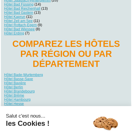
Hôtel Saalbach-Hinterglemm
(20)
Hôtel Bad Füssing
(14)
Hôtel Bad Reichenhall
(13)
Hôtel Bad Gastein
(13)
Hôtel Kaprun
(11)
Hôtel Zell am See
(11)
Hôtel Rottach-Egern
(9)
Hôtel Bad Wiessee
(8)
Hôtel Erding
(7)
COMPAREZ LES HÔTELS
PAR RÉGION OU PAR
DÉPARTEMENT
Hôtel Bade-Wurtemberg
Hôtel Basse-Saxe
Hôtel Bavière
Hôtel Berlin
Hôtel Brandebourg
Hôtel Brême
Hôtel Hambourg
Hôtel Hesse
Hôtel Mecklembourg-Poméranie
Hôtel Rhénanie du Nord-Westphalie
Salut c'est nous...
Hôtel Rhénanie-Palatinat
Hôtel Sarre
les Cookies !
Hôtel Saxe
Hôtel Saxe-Anhalt