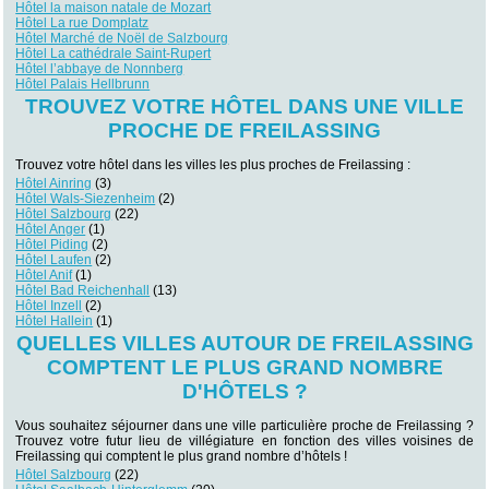
Hôtel la maison natale de Mozart
Hôtel La rue Domplatz
Hôtel Marché de Noël de Salzbourg
Hôtel La cathédrale Saint-Rupert
Hôtel l’abbaye de Nonnberg
Hôtel Palais Hellbrunn
TROUVEZ VOTRE HÔTEL DANS UNE VILLE
PROCHE DE FREILASSING
Trouvez votre hôtel dans les villes les plus proches de Freilassing :
Hôtel Ainring
(3)
Hôtel Wals-Siezenheim
(2)
Hôtel Salzbourg
(22)
Hôtel Anger
(1)
Hôtel Piding
(2)
Hôtel Laufen
(2)
Hôtel Anif
(1)
Hôtel Bad Reichenhall
(13)
Hôtel Inzell
(2)
Hôtel Hallein
(1)
QUELLES VILLES AUTOUR DE FREILASSING
COMPTENT LE PLUS GRAND NOMBRE
D'HÔTELS ?
Vous souhaitez séjourner dans une ville particulière proche de Freilassing ?
Trouvez votre futur lieu de villégiature en fonction des villes voisines de
Freilassing qui comptent le plus grand nombre d’hôtels !
Hôtel Salzbourg
(22)