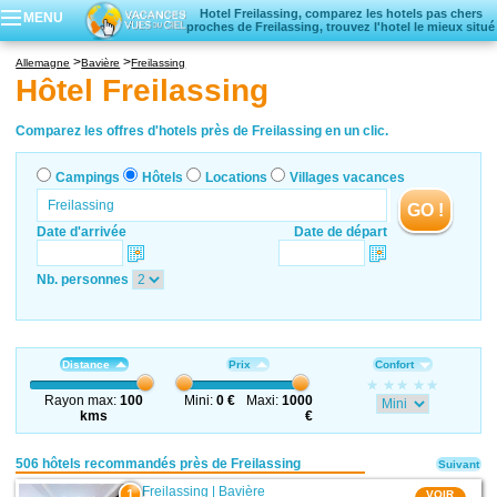
Hotel Freilassing, comparez les hotels pas chers
MENU
proches de Freilassing, trouvez l'hotel le mieux situé
Campings
Allemagne
Bavière
Freilassing
Hôtels
Hôtel Freilassing
Locations vacances
Villages vacances
Comparez les offres d'hotels près de Freilassing en un clic.
Campings
Hôtels
Locations
Villages vacances
GO !
Date d'arrivée
Date de départ
Nb. personnes
Distance
Prix
Confort
Rayon max:
100
Mini:
0 €
Maxi:
1000
kms
€
506 hôtels recommandés près de Freilassing
Suivant
Freilassing
|
Bavière
1
VOIR