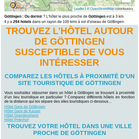
Leaflet
| ©
OpenStreetMap
contributors
Göttingen : Ou dormir
? L'hôtel le plus proche de
Göttingen
est à 3 km.
Il y a
294 hotels
dans un rayon de 100 kms à vol d'oiseau de Göttingen.
TROUVEZ L'HÔTEL AUTOUR
DE GÖTTINGEN
SUSCEPTIBLE DE VOUS
INTÉRESSER
COMPAREZ LES HÔTELS À PROXIMITÉ D’UN
SITE TOURISTIQUE DE GÖTTINGEN
Vous souhaitez séjourner dans un hôtel à Göttingen se trouvant à proximité
d’un lieu touristique en particulier ? Comparez différents hôtels en fonction
de la distance qui les sépare des sites touristiques ci-dessous…
Hôtel Gare de Göttingen
Hôtel Gare de Kassel
Hôtel Grandersheim
Hôtel Peterhof
TROUVEZ VOTRE HÔTEL DANS UNE VILLE
PROCHE DE GÖTTINGEN