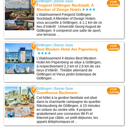
Göttingen
|
Basse-Saxe
4
VOIR
Freigeist Göttingen Nordstadt, A
L'OFFRE
Member of Design Hotels
L’établissement Freigeist Göttingen
Nordstadt, A Member of Design Hotels
vous accueille à Göttingen, à 1,1 km de ce
lieu d’intérêt : Université Georg August de
Göttingen. Il comprend une salle de sport,
une terrasse ...
Göttingen
|
Basse-Saxe
5
VOIR
Best Western Hotel Am Papenberg
L'OFFRE
L’établissement 4 étoiles Best Western
Hotel Am Papenberg se situe à Göttingen,
à respectivement 2,3 km et 2,6 km de ces
lieux d’intérêt : Théâtre allemand de
Göttingen et Vieux jardin botanique de
Göttingen ...
Göttingen
|
Basse-Saxe
6
VOIR
Guesthouse Beckmann
L'OFFRE
Cet hôtel à la gestion familiale est situé
dans la charmante campagne du quartier
Nikolausberg de Göttingen, à 10 minutes
en voiture du centre-ville. Il propose
gratuitement une connexion Wi-Fi et
Internet par câble, un petit-déjeuner, les
appels téléphoniques et ...