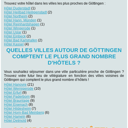
Trouvez votre hôtel dans les villes les plus proches de Göttingen :
Hôtel Duderstadt
(1)
Hôtel Heilbad Heiligenstadt
(2)
Hôtel Northeim
(2)
Hôtel Hann. Münden
(1)
Hôtel Reinhardshagen
(1)
Hôtel Wingerode
(1)
Hôtel Uslar
(1)
Hôtel Einbeck
(2)
Hôtel Bad Karlshafen
(2)
Hôtel Kassel
(4)
QUELLES VILLES AUTOUR DE GÖTTINGEN
COMPTENT LE PLUS GRAND NOMBRE
D'HÔTELS ?
Vous souhaitez séjourner dans une ville particulière proche de Göttingen ?
Trouvez votre futur lieu de villégiature en fonction des villes voisines de
Göttingen qui comptent le plus grand nombre d’hôtels !
Hôtel Hanovre
(21)
Hôtel Wernigerode
(10)
Hôtel Erfurt
(9)
Hôtel Paderborn
(9)
Hôtel Braunlage
(9)
Hôtel Eisenach
(8)
Hôtel Hildesheim
(7)
Hôtel Horn-Bad Meinberg
(6)
Hôtel Hameln
(6)
Hôtel Detmold
(4)