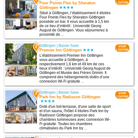
Four Points Flex by Sheraton
L'OFFRE
Göttingen
Situé à Göttingen, l’établissement 4 étoiles
Four Points Flex by Sheraton Göttingen
possède un bar. Il vous accueille à 1,5 km
de ce lieu d’intérêt : Université Georg
August de Göttingen. Vous séjournerez à
proximité de ...
Göttingen
|
Basse-Saxe
2
VOIR
Premier Inn Göttingen
L'OFFRE
L’établissement Premier Inn Göttingen
vous accueille à Göttingen, à
respectivement 1,6 km et 49 km de ces
lieux d’intérêt : Université Georg August de
Göttingen et Musée des Frères Grimm. Il
comprend des hébergements dotés d’une
connexion Wi-Fi gratuite ...
Göttingen
|
Basse-Saxe
3
VOIR
Park Inn by Radisson Göttingen
L'OFFRE
Doté d'un toit-terrasse, d'une salle de sport
et d'un sauna, l'hôtel 4 étoiles Park Inn by
Radisson Göttingen propose des
chambres lumineuses avec connexion Wi-
Fi gratuite. Toutes les chambres
climatisées du Park Inn by ...