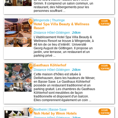
Grimm. Il comprend un salon commun, un
restaurant, des hébergements pour les
personnes souffrant ...
Wingerode
|
Thuringe
13
VOIR
Hotel Spa Villa Beauty & Wellness
L'OFFRE
Resort
Distance Hôtel-Göttingen :
24km
L’établissement Hotel Spa Villa Beauty &
Wellness Resort se trouve à Wingerode, à
46 km de ce lieu d’intérêt : Université
Georg August de Göttingen. Il propose un
jardin, une terrasse, un restaurant et un
parking privé ...
Gasthaus Köhlerhof
14
VOIR
L'OFFRE
Distance Hôtel-Göttingen :
24km
Cette maison d'hôtes est située à
Delliehausen, dans les hauteurs de Weser,
en Basse-Saxe. Le Gasthaus Köhlerhof
possède un restaurant traditionnel et un
parking gratuit. Les chambres du Gasthaus
Köhlerhof sont meublées de façon
traditionnelle et disposent d'un balcon.
Elles comprennent également un coin ...
Northeim
|
Basse-Saxe
15
VOIR
Noh Hotel by Wmm Hotels
L'OFFRE