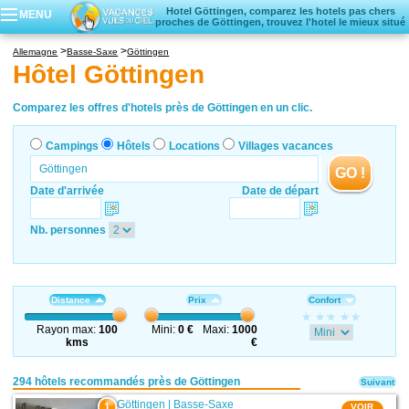
Hotel Göttingen, comparez les hotels pas chers
MENU
proches de Göttingen, trouvez l'hotel le mieux situé
Campings
Allemagne
Basse-Saxe
Göttingen
Hôtels
Hôtel Göttingen
Locations vacances
Villages vacances
Comparez les offres d'hotels près de Göttingen en un clic.
Campings
Hôtels
Locations
Villages vacances
GO !
Date d'arrivée
Date de départ
Nb. personnes
Distance
Prix
Confort
Rayon max:
100
Mini:
0 €
Maxi:
1000
kms
€
294 hôtels recommandés près de Göttingen
Suivant
Göttingen
|
Basse-Saxe
1
VOIR