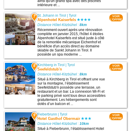
ainsi qu'un grand spa avec des piscines
intérieure et ...
St. Johann in Tirol
|
Tyrol
7
VOIR
Alpenhotel Kaiserfels
L'OFFRE
Distance Hôtel-Kitzbühel :
8km
Récemment ouvert après une rénovation
complète en janvier 2015, l'hôtel 4 étoiles
Alpenhotel Kaiserfels est situé juste à côté
de la remontée mécanique Eichenhof et
bénéficie d'un accès direct au domaine
skiable de Sankt Johann in Tirol. Il
possède un spa moderne ...
Kirchberg in Tirol
|
Tyrol
8
VOIR
Seefeldstub'n
L'OFFRE
Distance Hôtel-Kitzbühel :
8km
Situé à Kirchberg in Tirol et offrant une vue
sur la montagne, l’établissement
Seefeldstub'n possède une terrasse, un
restaurant et un bar. La connexion Wi-Fi et
le parking privé sont tous deux accessibles
gratuitement. Les hébergements sont
dotés d’un balcon et ...
Fieberbrunn
|
Tyrol
9
VOIR
Hotel Gasthof Obermair
L'OFFRE
Distance Hôtel-Kitzbühel :
10km
Situé à Fieberbrunn, l’établissement Hotel