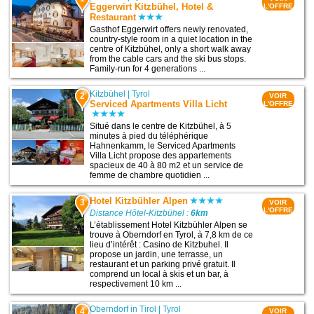
Eggerwirt Kitzbühel, Hotel &
L'OFFRE
Restaurant
Gasthof Eggerwirt offers newly renovated,
country-style room in a quiet location in the
centre of Kitzbühel, only a short walk away
from the cable cars and the ski bus stops.
Family-run for 4 generations ...
Kitzbühel
|
Tyrol
2
VOIR
Serviced Apartments Villa Licht
L'OFFRE
Situé dans le centre de Kitzbühel, à 5
minutes à pied du téléphérique
Hahnenkamm, le Serviced Apartments
Villa Licht propose des appartements
spacieux de 40 à 80 m2 et un service de
femme de chambre quotidien ...
Hotel Kitzbühler Alpen
3
VOIR
L'OFFRE
Distance Hôtel-Kitzbühel :
6km
L’établissement Hotel Kitzbühler Alpen se
trouve à Oberndorf en Tyrol, à 7,8 km de ce
lieu d’intérêt : Casino de Kitzbuhel. Il
propose un jardin, une terrasse, un
restaurant et un parking privé gratuit. Il
comprend un local à skis et un bar, à
respectivement 10 km ...
Oberndorf in Tirol
|
Tyrol
4
VOIR