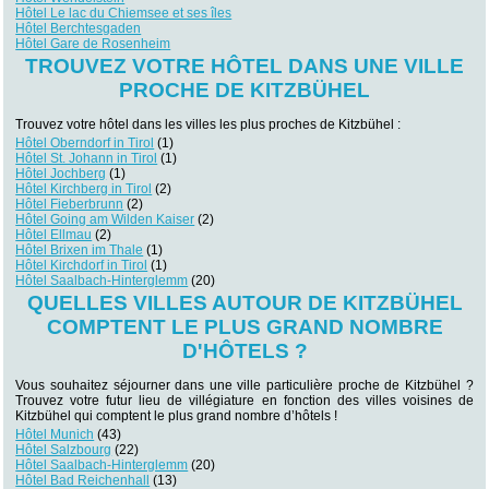
Hôtel Le lac du Chiemsee et ses îles
Hôtel Berchtesgaden
Hôtel Gare de Rosenheim
TROUVEZ VOTRE HÔTEL DANS UNE VILLE
PROCHE DE KITZBÜHEL
Trouvez votre hôtel dans les villes les plus proches de Kitzbühel :
Hôtel Oberndorf in Tirol
(1)
Hôtel St. Johann in Tirol
(1)
Hôtel Jochberg
(1)
Hôtel Kirchberg in Tirol
(2)
Hôtel Fieberbrunn
(2)
Hôtel Going am Wilden Kaiser
(2)
Hôtel Ellmau
(2)
Hôtel Brixen im Thale
(1)
Hôtel Kirchdorf in Tirol
(1)
Hôtel Saalbach-Hinterglemm
(20)
QUELLES VILLES AUTOUR DE KITZBÜHEL
COMPTENT LE PLUS GRAND NOMBRE
D'HÔTELS ?
Vous souhaitez séjourner dans une ville particulière proche de Kitzbühel ?
Trouvez votre futur lieu de villégiature en fonction des villes voisines de
Kitzbühel qui comptent le plus grand nombre d’hôtels !
Hôtel Munich
(43)
Hôtel Salzbourg
(22)
Hôtel Saalbach-Hinterglemm
(20)
Hôtel Bad Reichenhall
(13)