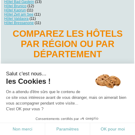
Hôtel Bad Gastein
(13)
Hôtel Brunico
(12)
Hôtel Kaprun
(11)
Hôtel Zell am See
(11)
Hôtel Valdaora
(11)
Hôtel Bressanone
(11)
COMPAREZ LES HÔTELS
PAR RÉGION OU PAR
DÉPARTEMENT
Hôtel Basse-Autriche
Hôtel Burgenland
Salut c'est nous...
Hôtel Carinthie
Hôtel Haute-Autriche
les Cookies !
Hôtel Salzbourg
Hôtel Styrie
Hôtel Tyrol
On a attendu d'être sûrs que le contenu de
Hôtel Vorarlberg
ce site vous intéresse avant de vous déranger, mais on aimerait bien
vous accompagner pendant votre visite...
Qui sommes nous ?
|
Contactez-nous
|
Nos partenaires
C'est OK pour vous ?
Campings
Hôtels
Locations vacances
Villages vacances
Guides
Consentements certifiés par
©2021 Vacances Vues du Ciel
0.196
Non merci
Paramètres
OK pour moi