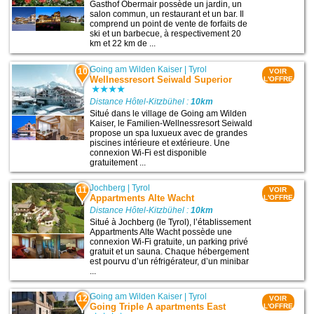
Gasthof Obermair possède un jardin, un
salon commun, un restaurant et un bar. Il
comprend un point de vente de forfaits de
ski et un barbecue, à respectivement 20
km et 22 km de ...
Going am Wilden Kaiser
|
Tyrol
10
VOIR
Wellnessresort Seiwald Superior
L'OFFRE
Distance Hôtel-Kitzbühel :
10km
Situé dans le village de Going am Wilden
Kaiser, le Familien-Wellnessresort Seiwald
propose un spa luxueux avec de grandes
piscines intérieure et extérieure. Une
connexion Wi-Fi est disponible
gratuitement ...
Jochberg
|
Tyrol
11
VOIR
Appartments Alte Wacht
L'OFFRE
Distance Hôtel-Kitzbühel :
10km
Situé à Jochberg (le Tyrol), l’établissement
Appartments Alte Wacht possède une
connexion Wi-Fi gratuite, un parking privé
gratuit et un sauna. Chaque hébergement
est pourvu d’un réfrigérateur, d’un minibar
...
Going am Wilden Kaiser
|
Tyrol
12
VOIR
Going Triple A apartments East
L'OFFRE