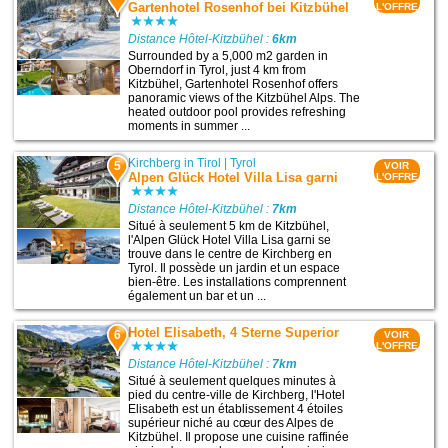
Gartenhotel Rosenhof bei Kitzbühel
L'OFFRE
Distance Hôtel-Kitzbühel :
6km
Surrounded by a 5,000 m2 garden in
Oberndorf in Tyrol, just 4 km from
Kitzbühel, Gartenhotel Rosenhof offers
panoramic views of the Kitzbühel Alps. The
heated outdoor pool provides refreshing
moments in summer ...
Kirchberg in Tirol
|
Tyrol
5
VOIR
Alpen Glück Hotel Villa Lisa garni
L'OFFRE
Distance Hôtel-Kitzbühel :
7km
Situé à seulement 5 km de Kitzbühel,
l'Alpen Glück Hotel Villa Lisa garni se
trouve dans le centre de Kirchberg en
Tyrol. Il possède un jardin et un espace
bien-être. Les installations comprennent
également un bar et un ...
Hotel Elisabeth, 4 Sterne Superior
6
VOIR
L'OFFRE
Distance Hôtel-Kitzbühel :
7km
Situé à seulement quelques minutes à
pied du centre-ville de Kirchberg, l'Hotel
Elisabeth est un établissement 4 étoiles
supérieur niché au cœur des Alpes de
Kitzbühel. Il propose une cuisine raffinée