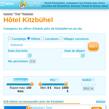
Hotel Kitzbühel, comparez les hotels pas chers
MENU
proches de Kitzbühel, trouvez l'hotel le mieux situé
Campings
Autriche
Tyrol
Kitzbühel
Hôtels
Hôtel Kitzbühel
Locations vacances
Villages vacances
Comparez les offres d'hotels près de Kitzbühel en un clic.
Campings
Hôtels
Locations
Villages vacances
GO !
Date d'arrivée
Date de départ
Nb. personnes
Distance
Prix
Confort
Rayon max:
100
Mini:
0 €
Maxi:
1000
kms
€
828 hôtels recommandés près de Kitzbühel
Suivant
Kitzbühel
|
Tyrol
1
VOIR