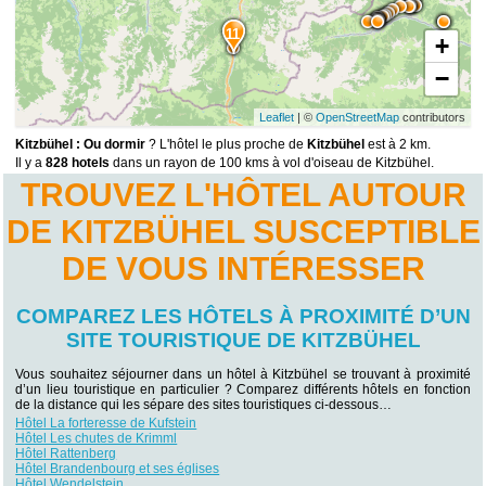
11
+
−
Leaflet
| ©
OpenStreetMap
contributors
Kitzbühel : Ou dormir
? L'hôtel le plus proche de
Kitzbühel
est à 2 km.
Il y a
828 hotels
dans un rayon de 100 kms à vol d'oiseau de Kitzbühel.
TROUVEZ L'HÔTEL AUTOUR
DE KITZBÜHEL SUSCEPTIBLE
DE VOUS INTÉRESSER
COMPAREZ LES HÔTELS À PROXIMITÉ D’UN
SITE TOURISTIQUE DE KITZBÜHEL
Vous souhaitez séjourner dans un hôtel à Kitzbühel se trouvant à proximité
d’un lieu touristique en particulier ? Comparez différents hôtels en fonction
de la distance qui les sépare des sites touristiques ci-dessous…
Hôtel La forteresse de Kufstein
Hôtel Les chutes de Krimml
Hôtel Rattenberg
Hôtel Brandenbourg et ses églises
Hôtel Wendelstein