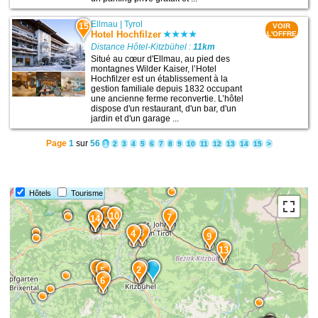
Ellmau
|
Tyrol
15
VOIR
Hotel Hochfilzer
L'OFFRE
Distance Hôtel-Kitzbühel :
11km
Situé au cœur d'Ellmau, au pied des
montagnes Wilder Kaiser, l’Hotel
Hochfilzer est un établissement à la
gestion familiale depuis 1832 occupant
une ancienne ferme reconvertie. L’hôtel
dispose d'un restaurant, d'un bar, d'un
jardin et d'un garage ...
Page
1
sur
56
1
2
3
4
5
6
7
8
9
10
11
12
13
14
15
>
Hôtels
Tourisme
12
10
7
15
14
3
4
9
13
1
8
2
5
6