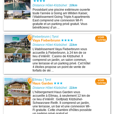
Distance Hôtel-Kitzbühel :
10km
Possédant une piscine extérieure ouverte
toute l'année à Going am Wilden Kaiser,
l’établissement Going Triple A apartments
East comprend une connexion Wi-Fi
gratuite et un parking privé gratuit. Vous
bénéficierez d’un ...
Fieberbrunn
|
Tyrol
13
VOIR
Vaya Fieberbrunn
L'OFFRE
Distance Hôtel-Kitzbühel :
11km
L’établissement Vaya Fieberbrunn vous
accueille à Fieberbrunn, à 24 km de ce
lieu d’intérêt : Casino de Kitzbuhel. Il
comprend un jardin, un salon commun,
une terrasse et un parking privé. Cet hôtel
4 étoiles propose un point de vente de
forfaits de ski ...
Ellmau
|
Tyrol
14
VOIR
Haus Garden
L'OFFRE
Distance Hôtel-Kitzbühel :
11km
L’hébergement Haus Garden vous
accueille à Ellmau, à seulement 12 km de
ce lieu d’intérêt : Golfplatz Kitzbühel-
Schwarzsee-Reith. Il comprend un jardin,
une terrasse, un bar et une connexion Wi-
Fi gratuite. Cette chambre d'hôtes possède
un parking privé gratuit et ...