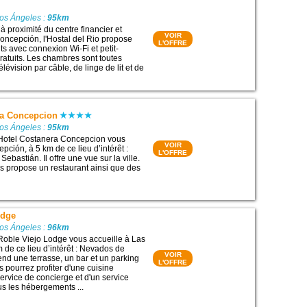
Los Ángeles :
95km
à proximité du centre financier et
VOIR
ncepción, l'Hostal del Rio propose
L'OFFRE
 avec connexion Wi-Fi et petit-
gratuits. Les chambres sont toutes
lévision par câble, de linge de lit et de
ra Concepcion
Los Ángeles :
95km
 Hotel Costanera Concepcion vous
VOIR
pción, à 5 km de ce lieu d’intérêt :
L'OFFRE
ebastián. Il offre une vue sur la ville.
les propose un restaurant ainsi que des
odge
Los Ángeles :
96km
Roble Viejo Lodge vous accueille à Las
 de ce lieu d’intérêt : Nevados de
VOIR
end une terrasse, un bar et un parking
L'OFFRE
us pourrez profiter d'une cuisine
rvice de concierge et d'un service
us les hébergements ...