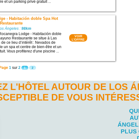
e et un parking privé gratuit ...
ge - Habitación doble Spa Hot
Restaurante
Los Ángeles :
98km
 Rocanegra Lodge - Habitación doble
VOIR
ayuno Restaurante se situe à Las
L'OFFRE
 de ce lieu d’intérêt : Nevados de
de un spa et centre de bien-être et un
uit. Vous profiterez d'une piscine ...
Page
1
sur
2
1
2
Z L'HÔTEL AUTOUR DE LOS 
SCEPTIBLE DE VOUS INTÉRES
QU
AU
ÁNGEL
PLUS