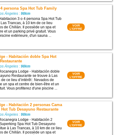
 4 persona Spa Hot Tub Family
Los Ángeles :
98km
Habitacion 3 o 4 persona Spa Hot Tub
à Las Trancas, à 10 km de ce lieu
VOIR
os de Chillán. Il possède un spa et
L'OFFRE
re et un parking privé gratuit. Vous
piscine extérieure, d'un sauna ...
ge - Habitación doble Spa Hot
Restaurante
Los Ángeles :
98km
 Rocanegra Lodge - Habitación doble
VOIR
ayuno Restaurante se trouve à Las
L'OFFRE
 de ce lieu d’intérêt : Nevados de
se un spa et centre de bien-être et un
uit. Vous profiterez d'une piscine ...
ge - Habitación 2 personas Cama
 Hot Tub Desayuno Restaurante
Los Ángeles :
98km
 Rocanegra Lodge - Habitación 2
VOIR
Superking Spa Hot Tub Desayuno
L'OFFRE
itue à Las Trancas, à 10 km de ce lieu
os de Chillán. Il possède un spa et