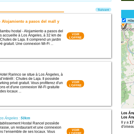
Suivant
Hôte
 Alojamiento a pasos del mall y
9
8
10
Bambu hostal - Alojamiento a pasos del
VOIR
us accueille à Los Ángeles, à 32 km de
L'OFFRE
 : Chutes de Laja. Il comprend un jardin
vé gratuit. Une connexion Wi-Fi ...
Hotel Rarinco se situe à Los Ángeles, à
d’intérêt : Chutes de Laja. Il possède
VOIR
arking privé gratuit. Vous profiterez d'un
L'OFFRE
ons et d'une connexion Wi-Fi gratuite
des locaux ...
Los Áng
Los Án
Los Ángeles :
50km
Il y a
17
’établissement Hostal Rancel possède
d'oisea
errasse, un restaurant et une connexion
VOIR
ans l’ensemble de ses locaux. Vous
L'OFFRE