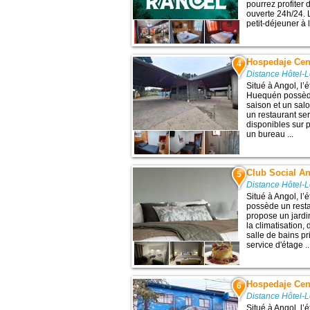
pourrez profiter 
ouverte 24h/24. 
petit-déjeuner à l
Hospedaje Cen
4
Distance Hôtel-
Situé à Angol, l
Huequén possède
saison et un sal
un restaurant se
disponibles sur
un bureau ...
Club Social A
5
Distance Hôtel-
Situé à Angol, l
possède un restau
propose un jard
la climatisation,
salle de bains pr
service d'étage ..
Hospedaje Cen
6
Distance Hôtel-
Situé à Angol, l