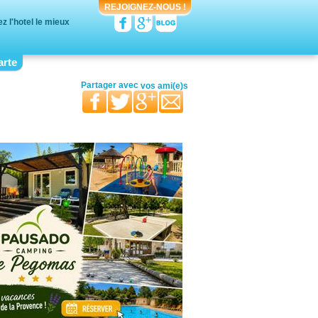
REJOIGNEZ-NOUS !
 l'hotel le mieux
arte
votre moitié
vos proches
votre famille
Partager avec
vos ami(e)s