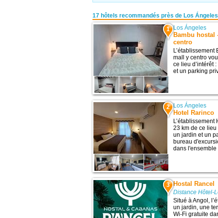
17 hôtels recommandés près de Los Ángeles
Los Ángeles
1
Bambu hostal -
centro
L’établissement 
mall y centro vo
ce lieu d’intérêt
et un parking pri
Los Ángeles
2
Hotel Rarinco
L’établissement 
23 km de ce lieu 
un jardin et un p
bureau d'excursi
dans l'ensemble 
Hostal Rancel
3
Distance Hôtel-
Situé à Angol, l
un jardin, une t
Wi-Fi gratuite d