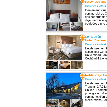
Hostal del Rio
Distance Hôtel-
Idéalement situé 
commercial de Co
des hébergements
déjeuner buffet 
équipées d'une té
...
Concepción
10
Hotel Costane
Distance Hôtel-
L’établissement
accueille à Conce
Universidad San S
Cet hôtel 4 étoi
...
Roble Viejo L
11
Distance Hôtel-
L’établissement 
Trancas, à 7,9 km
Chillán. Il compr
privé gratuit. Vo
commune, d'un se
d’excursions. To