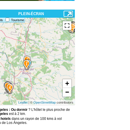
PLEIN-ÉCRAN
ls
Tourisme
15
14
13
12
7
11
2
1
+
5
3
6
4
−
Leaflet
| ©
OpenStreetMap
contributors
eles : Ou dormir
? L'hôtel le plus proche de
geles
est à 2 km.
 hotels
dans un rayon de 100 kms à vol
u de Los Ángeles.