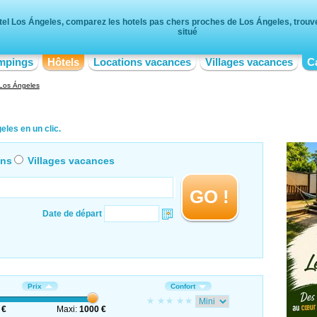
tel Los Ángeles, comparez les hotels pas chers proches de Los Ángeles, trouvez
situé
mpings
Hôtels
Locations vacances
Villages vacances
C
Los Ángeles
les en un clic.
ons
Villages vacances
GO !
Date de départ
Prix
Confort
 €
Maxi:
1000 €