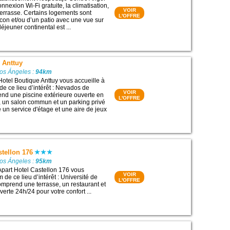
nexion Wi-Fi gratuite, la climatisation,
VOIR
 terrasse. Certains logements sont
L'OFFRE
con et/ou d’un patio avec une vue sur
-déjeuner continental est ...
 Anttuy
Los Ángeles :
94km
Hotel Boutique Anttuy vous accueille à
de ce lieu d’intérêt : Nevados de
VOIR
rend une piscine extérieure ouverte en
L'OFFRE
n, un salon commun et un parking privé
se un service d'étage et une aire de jeux
stellon 176
Los Ángeles :
95km
Apart Hotel Castellon 176 vous
VOIR
m de ce lieu d’intérêt : Université de
L'OFFRE
omprend une terrasse, un restaurant et
erte 24h/24 pour votre confort ...