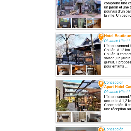
comprend une con
un jardin et une
pourvus d’un bal
la ville. Un petit
Hotel Boutique
7
Distance Hôtel-
L’établissement 
Chillán, à 12 km 
Chillán. Il comp
saison, un jardi
gratuit. Il propo
pour enfants ...
Concepción
8
Apart Hotel Ca
Distance Hôtel-
L’établissement 
accueille à 1,2 k
Concepción. Il c
une réception ouv
Concepción
9