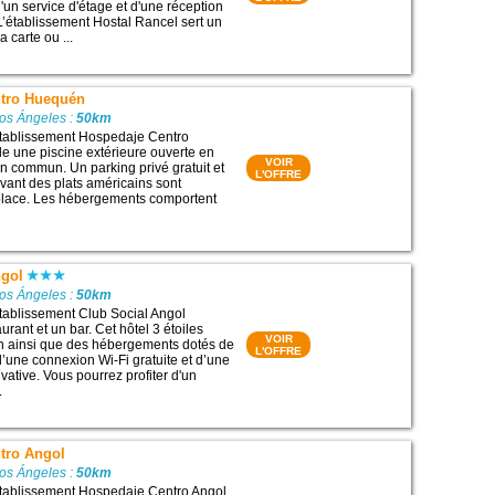
d'un service d'étage et d'une réception
L’établissement Hostal Rancel sert un
a carte ou ...
tro Huequén
Los Ángeles :
50km
’établissement Hospedaje Centro
 une piscine extérieure ouverte en
VOIR
on commun. Un parking privé gratuit et
L'OFFRE
rvant des plats américains sont
 place. Les hébergements comportent
ngol
Los Ángeles :
50km
’établissement Club Social Angol
rant et un bar. Cet hôtel 3 étoiles
VOIR
in ainsi que des hébergements dotés de
L'OFFRE
 d’une connexion Wi-Fi gratuite et d’une
ivative. Vous pourrez profiter d'un
.
tro Angol
Los Ángeles :
50km
’établissement Hospedaje Centro Angol