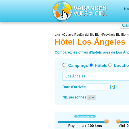
Ho
Ca
Octava Región del Bio Bio
Provincia Bio Bio
Chili
Hôtel Los Ángeles
Comparez les offres d'hotels près de Los Ánge
Campings
Hôtels
Locati
Date d'arrivée
Nb. personnes
Distance
Rayon max:
100 kms
Mini:
0