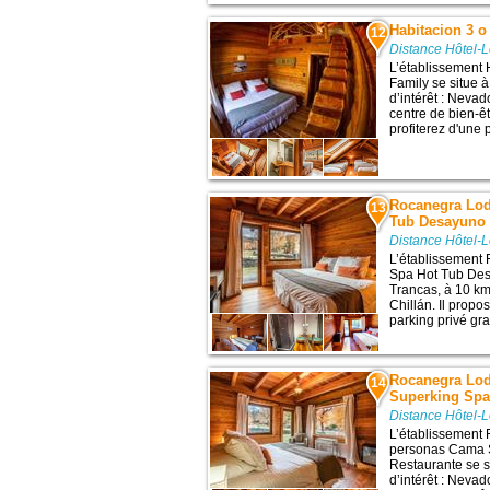
Habitacion 3 o
12
Distance Hôtel-
L’établissement 
Family se situe 
d’intérêt : Nevad
centre de bien-êt
profiterez d'une 
Rocanegra Lod
13
Tub Desayuno 
Distance Hôtel-
L’établissement
Spa Hot Tub Des
Trancas, à 10 km
Chillán. Il propo
parking privé grat
Rocanegra Lod
14
Superking Spa
Distance Hôtel-
L’établissement
personas Cama 
Restaurante se s
d’intérêt : Nevad