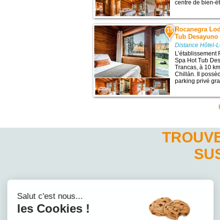
centre de bien-êtr
Rocanegra Lod
15
Tub Desayuno 
Distance Hôtel-
L’établissement
Spa Hot Tub Des
Trancas, à 10 km
Chillán. Il possè
parking privé grat
TROUVE
SU
Salut c'est nous...
les Cookies !