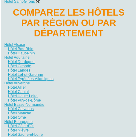
Hôtel Saint-Girons
(4)
COMPAREZ LES HÔTELS
PAR RÉGION OU PAR
DÉPARTEMENT
Hôtel Alsace
Hôtel Bas-Rhin
Hôtel Haut-Rhin
Hôtel Aquitaine
Hôtel Dordogne
Hôtel Gironde
Hôtel Landes
Hôtel Lot-et-Garonne
Hôtel Pyrénées-Atlantiques
Hôtel Auvergne
Hôtel Allier
Hôtel Cantal
Hôtel Haute-Loire
Hôtel Puy-de-Dôme
Hôtel Basse-Normandie
Hôtel Calvados
Hôtel Manche
Hôtel Orne
Hôtel Bourgogne
Hôtel Côte-d'Or
Hôtel Nièvre
Hôtel Saône-et-Loire