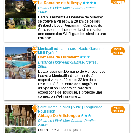
Le Domaine de Villespy
L'OFFRE
Distance Hôtel-Mas-Saintes-Puelles :
18km
L’établissement Le Domaine de Villespy
se trouve à Villespy, à 28 km de ce lieu
d’intérêt : Iut de Perpignan - Campus de
Carcassonne. Il propose la climatisation,
une connexion Wi-Fi gratuite, ainsi qu’une
terrasse ...
Montgaillard-Lauragais
|
Haute-Garonne
|
12
VOIR
Midi-Pyrénées
L'OFFRE
Domaine de Hurlevent
Distance Hôtel-Mas-Saintes-Puelles :
20km
L’établissement Domaine de Hurlevent se
trouve à Montgaillard-Lauragais, à
respectivement 29 km et 32 km de ces
lieux d’intérêt : Centre de Congrès et
d’Exposition Diagora et Parc des
expositions de Toulouse. Il propose une
connexion Wi-Fi gratuite ...
Saint-Martin-le-Vieil
|
Aude
|
Languedoc-
13
VOIR
Roussillon
L'OFFRE
Abbaye De Villelongue
Distance Hôtel-Mas-Saintes-Puelles :
23km
Offrant une vue sur le jardin,