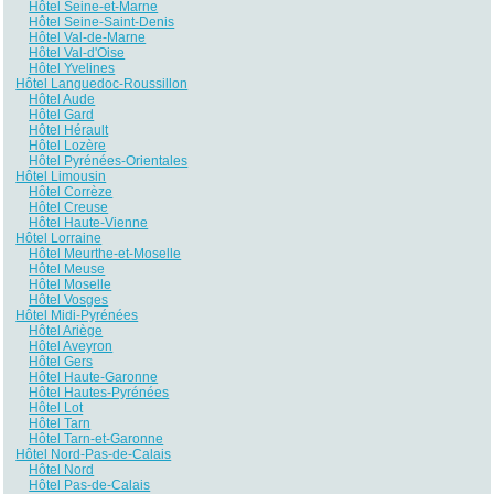
Hôtel Seine-et-Marne
Hôtel Seine-Saint-Denis
Hôtel Val-de-Marne
Hôtel Val-d'Oise
Hôtel Yvelines
Hôtel Languedoc-Roussillon
Hôtel Aude
Hôtel Gard
Hôtel Hérault
Hôtel Lozère
Hôtel Pyrénées-Orientales
Hôtel Limousin
Hôtel Corrèze
Hôtel Creuse
Hôtel Haute-Vienne
Hôtel Lorraine
Hôtel Meurthe-et-Moselle
Hôtel Meuse
Hôtel Moselle
Hôtel Vosges
Hôtel Midi-Pyrénées
Hôtel Ariège
Hôtel Aveyron
Hôtel Gers
Hôtel Haute-Garonne
Hôtel Hautes-Pyrénées
Hôtel Lot
Hôtel Tarn
Hôtel Tarn-et-Garonne
Hôtel Nord-Pas-de-Calais
Hôtel Nord
Hôtel Pas-de-Calais