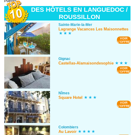
Puelles.
DES HÔTELS EN LANGUEDOC /
ROUSSILLON
Sainte-Marie-la-Mer
Lagrange Vacances Les Maisonnettes
VOIR
L'OFFRE
Gignac
Castellas-Alamaisondesophie
VOIR
L'OFFRE
Nîmes
Square Hotel
VOIR
L'OFFRE
Colombiers
Au Lavoir