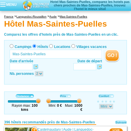
Hotel Mas-Saintes-Puelles, comparez les hotels pas
MENU
chers proches de Mas-Saintes-Puelles, trouvez
l'hotel le mieux situé
Campings
France
Languedoc-Roussillon
Aude
Mas-Saintes-Puelles
Hôtels
Hôtel Mas-Saintes-Puelles
Locations vacances
Villages vacances
Comparez les offres d'hotels près de Mas-Saintes-Puelles en un clic.
Campings
Hôtels
Locations
Villages vacances
GO !
Date d'arrivée
Date de départ
Nb. personnes
Distance
Prix
Confort
Rayon max:
100
Mini:
0 €
Maxi:
1000
kms
€
396 hôtels recommandés près de Mas-Saintes-Puelles
Suivant
Castelnaudary
|
Aude
|
Languedoc-
1
VOIR