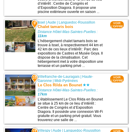
d’intérêt : Centre de Congrès et
d’Exposition Diagora. Il propose une
piscine extérieure ouverte en saison ...
Issel
|
Aude
|
Languedoc-Roussillon
9
VOIR
Chalet tamaris bois
L'OFFRE
Distance Hôtel-Mas-Saintes-Puelles :
11km
L’hébergement chalet tamaris bois se
trouve à Issel, à respectivement 44 km et
42 km de ces lieux d’intérêt : Parc des
expositions de Castres et Musée Goya. Il
dispose de la climatisation. Cet
hébergement met à votre disposition une
terrasse et un parking privé ...
Villefranche-de-Lauragais
|
Haute-
10
VOIR
Garonne
|
Midi-Pyrénées
L'OFFRE
Le Clos Rilda en Bounet
Distance Hôtel-Mas-Saintes-Puelles :
17km
L’établissement Le Clos Rilda en Bounet
se situe à 25 km de ce lieu d’intérêt :
Centre de Congrès et d’Exposition
Diagora. Il possède une connexion Wi-Fi
gratuite et un parking privé gratuit. Vous
trouverez une salle de ...
Villespy
|
Aude
|
Languedoc-Roussillon
11
VOIR