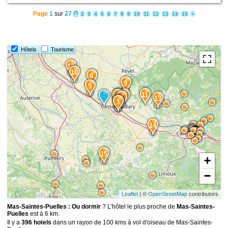
Page
1
sur
27
1
2
3
4
5
6
7
8
9
10
11
12
13
14
15
>
Hôtels
Tourisme
12
10
8
9
5
11
2
7
1
6
13
4
3
14
15
+
−
Leaflet
| ©
OpenStreetMap
contributors
Mas-Saintes-Puelles : Ou dormir
? L'hôtel le plus proche de
Mas-Saintes-
Puelles
est à 6 km.
Il y a
396 hotels
dans un rayon de 100 kms à vol d'oiseau de Mas-Saintes-