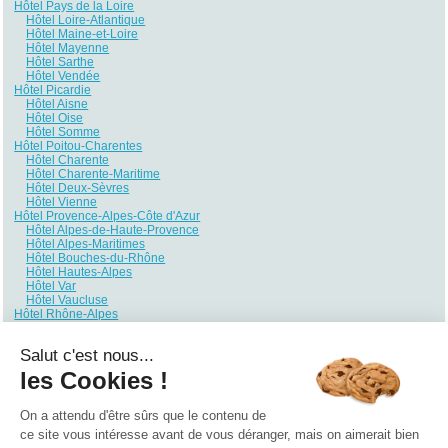
Hôtel Pays de la Loire
Hôtel Loire-Atlantique
Hôtel Maine-et-Loire
Hôtel Mayenne
Hôtel Sarthe
Hôtel Vendée
Hôtel Picardie
Hôtel Aisne
Hôtel Oise
Hôtel Somme
Hôtel Poitou-Charentes
Hôtel Charente
Hôtel Charente-Maritime
Hôtel Deux-Sèvres
Hôtel Vienne
Hôtel Provence-Alpes-Côte d'Azur
Hôtel Alpes-de-Haute-Provence
Hôtel Alpes-Maritimes
Hôtel Bouches-du-Rhône
Hôtel Hautes-Alpes
Hôtel Var
Hôtel Vaucluse
Hôtel Rhône-Alpes
Hôtel Ain
Hôtel Ardèche
Salut c'est nous...
Hôtel Drôme
Hôtel Haute-Savoie
les Cookies !
Hôtel Isère
Hôtel Loire
Hôtel Rhône
On a attendu d'être sûrs que le contenu de
Hôtel Savoie
ce site vous intéresse avant de vous déranger, mais on aimerait bien