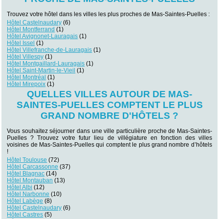
Trouvez votre hôtel dans les villes les plus proches de Mas-Saintes-Puelles :
Hôtel Castelnaudary
(6)
Hôtel Montferrand
(1)
Hôtel Avignonet-Lauragais
(1)
Hôtel Issel
(1)
Hôtel Villefranche-de-Lauragais
(1)
Hôtel Villespy
(1)
Hôtel Montgaillard-Lauragais
(1)
Hôtel Saint-Martin-le-Vieil
(1)
Hôtel Montréal
(1)
Hôtel Mirepoix
(1)
QUELLES VILLES AUTOUR DE MAS-
SAINTES-PUELLES COMPTENT LE PLUS
GRAND NOMBRE D'HÔTELS ?
Vous souhaitez séjourner dans une ville particulière proche de Mas-Saintes-
Puelles ? Trouvez votre futur lieu de villégiature en fonction des villes
voisines de Mas-Saintes-Puelles qui comptent le plus grand nombre d’hôtels
!
Hôtel Toulouse
(72)
Hôtel Carcassonne
(37)
Hôtel Blagnac
(14)
Hôtel Montauban
(13)
Hôtel Albi
(12)
Hôtel Narbonne
(10)
Hôtel Labège
(8)
Hôtel Castelnaudary
(6)
Hôtel Castres
(5)