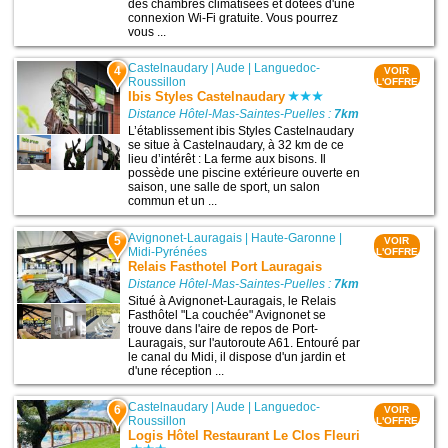
des chambres climatisées et dotées d'une
connexion Wi-Fi gratuite. Vous pourrez
vous ...
Castelnaudary
|
Aude
|
Languedoc-
4
VOIR
Roussillon
L'OFFRE
Ibis Styles Castelnaudary
Distance Hôtel-Mas-Saintes-Puelles :
7km
L’établissement ibis Styles Castelnaudary
se situe à Castelnaudary, à 32 km de ce
lieu d’intérêt : La ferme aux bisons. Il
possède une piscine extérieure ouverte en
saison, une salle de sport, un salon
commun et un ...
Avignonet-Lauragais
|
Haute-Garonne
|
5
VOIR
Midi-Pyrénées
L'OFFRE
Relais Fasthotel Port Lauragais
Distance Hôtel-Mas-Saintes-Puelles :
7km
Situé à Avignonet-Lauragais, le Relais
Fasthôtel "La couchée" Avignonet se
trouve dans l'aire de repos de Port-
Lauragais, sur l'autoroute A61. Entouré par
le canal du Midi, il dispose d'un jardin et
d'une réception ...
Castelnaudary
|
Aude
|
Languedoc-
6
VOIR
Roussillon
L'OFFRE
Logis Hôtel Restaurant Le Clos Fleuri