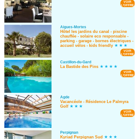
VOIR
L'OFFRE
Aigues-Mortes
Hôtel les jardins du canal - piscine
chauffée - solaire eco responsable -
parking - garage - bornes électriques -
accueil vélos - kids friendly
VOIR
L'OFFRE
Castillon-du-Gard
La Bastide des Pins
VOIR
L'OFFRE
Agde
Vacancéole - Résidence Le Palmyra
Golf
VOIR
L'OFFRE
Perpignan
Kyriad Perpignan Sud