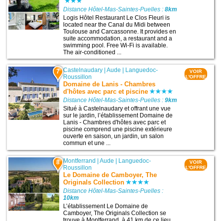
Distance Hôtel-Mas-Saintes-Puelles :
8km
Logis Hôtel Restaurant Le Clos Fleuri is
located near the Canal du Midi between
Toulouse and Carcassonne. It provides en
suite accommodation, a restaurant and a
swimming pool. Free Wi-Fi is available.
The air-conditioned ...
Castelnaudary
|
Aude
|
Languedoc-
7
VOIR
Roussillon
L'OFFRE
Domaine de Lanis - Chambres
d'hôtes avec parc et piscine
Distance Hôtel-Mas-Saintes-Puelles :
9km
Situé à Castelnaudary et offrant une vue
sur le jardin, l’établissement Domaine de
Lanis - Chambres d'hôtes avec parc et
piscine comprend une piscine extérieure
ouverte en saison, un jardin, un salon
commun et une ...
Montferrand
|
Aude
|
Languedoc-
8
VOIR
Roussillon
L'OFFRE
Le Domaine de Camboyer, The
Originals Collection
Distance Hôtel-Mas-Saintes-Puelles :
10km
L’établissement Le Domaine de
Camboyer, The Originals Collection se
trouve à Montferrand, à 41 km de ce lieu