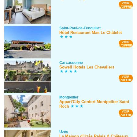
VOIR
L'OFFRE
Saint-Paul-de-Fenouillet
Hôtel Restaurant Mas Le Châtelet
VOIR
L'OFFRE
Carcassonne
Sowell Hotels Les Chevaliers
VOIR
L'OFFRE
Montpellier
Appart'City Confort Montpellier Saint
Roch
VOIR
L'OFFRE
Uzès
La Maison d'Uzès Relais & Châteaux