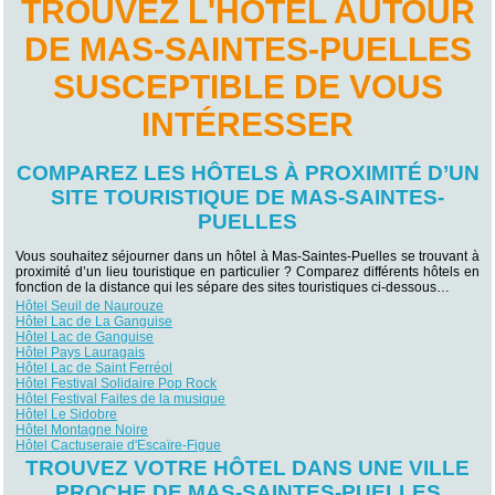
TROUVEZ L'HÔTEL AUTOUR
DE MAS-SAINTES-PUELLES
SUSCEPTIBLE DE VOUS
INTÉRESSER
COMPAREZ LES HÔTELS À PROXIMITÉ D’UN
SITE TOURISTIQUE DE MAS-SAINTES-
PUELLES
Vous souhaitez séjourner dans un hôtel à Mas-Saintes-Puelles se trouvant à
proximité d’un lieu touristique en particulier ? Comparez différents hôtels en
fonction de la distance qui les sépare des sites touristiques ci-dessous…
Hôtel Seuil de Naurouze
Hôtel Lac de La Ganguise
Hôtel Lac de Ganguise
Hôtel Pays Lauragais
Hôtel Lac de Saint Ferréol
Hôtel Festival Solidaire Pop Rock
Hôtel Festival Faites de la musique
Hôtel Le Sidobre
Hôtel Montagne Noire
Hôtel Cactuseraie d'Escaïre-Figue
TROUVEZ VOTRE HÔTEL DANS UNE VILLE
PROCHE DE MAS-SAINTES-PUELLES