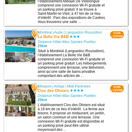
l’établissement Abbaye De Villelongue
comprend une connexion Wi-Fi gratuite et
un parking privé gratuit. Il se trouve à
Saint-Martin-le-Vieil, à 47 km de ce lieu
d’intérêt : Parc des expositions de Castres.
Vous trouverez une salle ...
Montréal
|
Aude
|
Languedoc-Roussillon
14
VOIR
La Belle Vie B&B
L'OFFRE
Distance Hôtel-Mas-Saintes-Puelles :
25km
Situé à Montréal (Languedoc-Roussillon),
l’établissement La Belle Vie B&B
comprend une connexion Wi-Fi gratuite et
un parking privé gratuit. Les hébergements
comprennent une terrasse, une télévision,
ainsi qu’une salle de bains privative
comportant des articles de ...
Mirepoix
|
Ariège
|
Midi-Pyrénées
15
VOIR
Clos des Oliviers
L'OFFRE
Distance Hôtel-Mas-Saintes-Puelles :
25km
L’établissement Clos des Oliviers est situé
à 18 km de ce lieu d’intérêt : La ferme aux
bisons. Il propose un restaurant, un jardin,
un salon commun et une terrasse. Une
connexion Wi-Fi gratuite est disponible et
un parking privé peut être utilisé
moyennant des ...