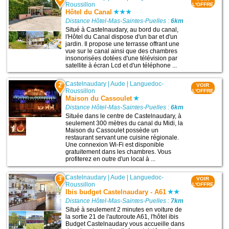
Roussillon
L'OFFRE
Hôtel du Canal
Distance Hôtel-Mas-Saintes-Puelles :
6km
Situé à Castelnaudary, au bord du canal,
l'Hôtel du Canal dispose d'un bar et d'un
jardin. Il propose une terrasse offrant une
vue sur le canal ainsi que des chambres
insonorisées dotées d'une télévision par
satellite à écran Lcd et d'un téléphone ...
Castelnaudary
|
Aude
|
Languedoc-
2
VOIR
Roussillon
L'OFFRE
Maison du Cassoulet
Distance Hôtel-Mas-Saintes-Puelles :
6km
Située dans le centre de Castelnaudary, à
seulement 300 mètres du canal du Midi, la
Maison du Cassoulet possède un
restaurant servant une cuisine régionale.
Une connexion Wi-Fi est disponible
gratuitement dans les chambres. Vous
profiterez en outre d'un local à ...
Castelnaudary
|
Aude
|
Languedoc-
3
VOIR
Roussillon
L'OFFRE
Ibis budget Castelnaudary - A61
Distance Hôtel-Mas-Saintes-Puelles :
7km
Situé à seulement 2 minutes en voiture de
la sortie 21 de l'autoroute A61, l'hôtel ibis
Budget Castelnaudary vous accueille dans