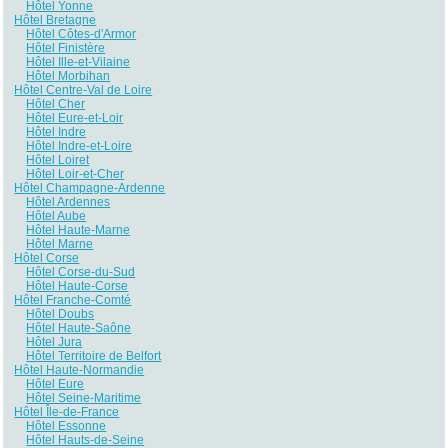
Hôtel Yonne
Hôtel Bretagne
Hôtel Côtes-d'Armor
Hôtel Finistère
Hôtel Ille-et-Vilaine
Hôtel Morbihan
Hôtel Centre-Val de Loire
Hôtel Cher
Hôtel Eure-et-Loir
Hôtel Indre
Hôtel Indre-et-Loire
Hôtel Loiret
Hôtel Loir-et-Cher
Hôtel Champagne-Ardenne
Hôtel Ardennes
Hôtel Aube
Hôtel Haute-Marne
Hôtel Marne
Hôtel Corse
Hôtel Corse-du-Sud
Hôtel Haute-Corse
Hôtel Franche-Comté
Hôtel Doubs
Hôtel Haute-Saône
Hôtel Jura
Hôtel Territoire de Belfort
Hôtel Haute-Normandie
Hôtel Eure
Hôtel Seine-Maritime
Hôtel Île-de-France
Hôtel Essonne
Hôtel Hauts-de-Seine