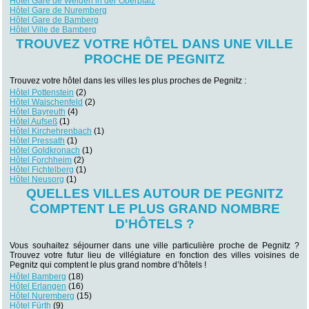
Hôtel Gare de Weiden in der Oberpfalz
Hôtel Gare de Nuremberg
Hôtel Gare de Bamberg
Hôtel Ville de Bamberg
TROUVEZ VOTRE HÔTEL DANS UNE VILLE
PROCHE DE PEGNITZ
Trouvez votre hôtel dans les villes les plus proches de Pegnitz :
Hôtel Pottenstein
(2)
Hôtel Waischenfeld
(2)
Hôtel Bayreuth
(4)
Hôtel Aufseß
(1)
Hôtel Kirchehrenbach
(1)
Hôtel Pressath
(1)
Hôtel Goldkronach
(1)
Hôtel Forchheim
(2)
Hôtel Fichtelberg
(1)
Hôtel Neusorg
(1)
QUELLES VILLES AUTOUR DE PEGNITZ
COMPTENT LE PLUS GRAND NOMBRE
D'HÔTELS ?
Vous souhaitez séjourner dans une ville particulière proche de Pegnitz ?
Trouvez votre futur lieu de villégiature en fonction des villes voisines de
Pegnitz qui comptent le plus grand nombre d’hôtels !
Hôtel Bamberg
(18)
Hôtel Erlangen
(16)
Hôtel Nuremberg
(15)
Hôtel Fürth
(9)