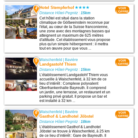
Hotel Stempferhof
4
VOIR
L'OFFRE
Distance Hôtel-Pegnitz :
15km
Cet hôtel est situé dans la station
climatique de Gößweinstein reconnue par
l'état, au cœur de la Suisse franconienne,
une zone avec des montagnes basses qui
atteignent un maximum de 625 mètres
d'altitude. Cet établissement vous propose
plus qu'un simple hébergement : il mettra
tout en œuvre pour que vous ...
Waischenfeld
|
Bavière
5
VOIR
Landgastohf Thiem
L'OFFRE
Distance Hôtel-Pegnitz :
15km
L’établissement Landgastohf Thiem vous
accueille à Waischenfeld, à 32 km de ce
lieu d’intérêt : Complexe polyvalent
Oberfrankenhalle Bayreuth. Il comprend
un jardin, une terrasse, un restaurant et un
parking privé gratuit. Il propose un bar et
est installé à 32 km ...
Waischenfeld
|
Bavière
6
VOIR
Gasthof & Landhotel Jöbstel
L'OFFRE
Distance Hôtel-Pegnitz :
18km
L’établissement Gasthof & Landhotel
Jöbstel se trouve à Waischenfeld, à 25 km
de ce lieu d’intérêt : Gare de Bayreuth. Il