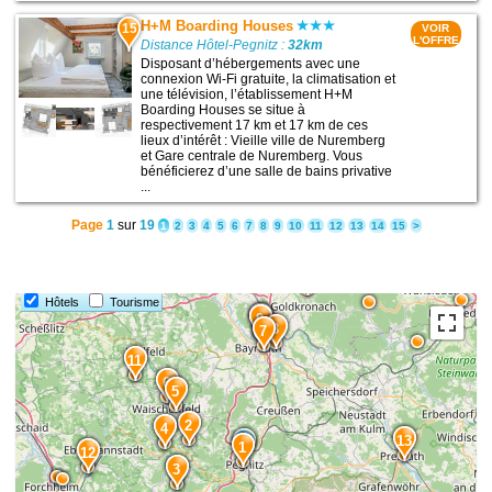
H+M Boarding Houses
15
VOIR
L'OFFRE
Distance Hôtel-Pegnitz :
32km
Disposant d’hébergements avec une
connexion Wi-Fi gratuite, la climatisation et
une télévision, l’établissement H+M
Boarding Houses se situe à
respectivement 17 km et 17 km de ces
lieux d’intérêt : Vieille ville de Nuremberg
et Gare centrale de Nuremberg. Vous
bénéficierez d’une salle de bains privative
...
Page
1
sur
19
1
2
3
4
5
6
7
8
9
10
11
12
13
14
15
>
14
Hôtels
Tourisme
10
9
8
7
11
6
5
2
4
13
1
12
3