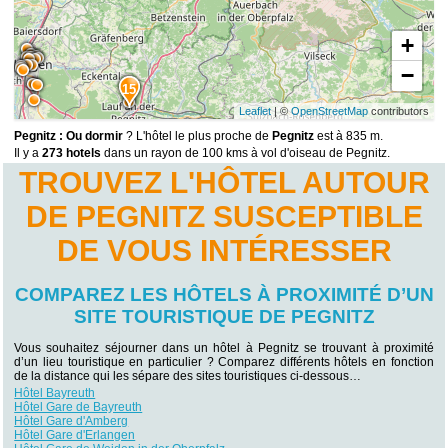
+
−
15
Leaflet
| ©
OpenStreetMap
contributors
Pegnitz : Ou dormir
? L'hôtel le plus proche de
Pegnitz
est à 835 m.
Il y a
273 hotels
dans un rayon de 100 kms à vol d'oiseau de Pegnitz.
TROUVEZ L'HÔTEL AUTOUR
DE PEGNITZ SUSCEPTIBLE
DE VOUS INTÉRESSER
COMPAREZ LES HÔTELS À PROXIMITÉ D’UN
SITE TOURISTIQUE DE PEGNITZ
Vous souhaitez séjourner dans un hôtel à Pegnitz se trouvant à proximité
d’un lieu touristique en particulier ? Comparez différents hôtels en fonction
de la distance qui les sépare des sites touristiques ci-dessous…
Hôtel Bayreuth
Hôtel Gare de Bayreuth
Hôtel Gare d'Amberg
Hôtel Gare d'Erlangen