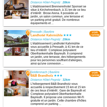
Distance Hôtel-Pegnitz :
28km
L’établissement Brennereihotel Sponsel se
situe à Kirchehrenbach, à 31 km de ce lieu
d’intérêt : Brose Arena. Il possède un
jardin, un salon commun, une terrasse et
un parking privé gratuit. De nombreux
équipements et ...
Pressath
|
Bavière
13
VOIR
Landhotel Kahrmühle
L'OFFRE
Distance Hôtel-Pegnitz :
29km
L’établissement Landhotel Kahrmühle
vous accueille à Pressath, à 41 km de ce
lieu d’intérêt : Complexe polyvalent
Oberfrankenhalle Bayreuth. Il comprend
un jardin, une terrasse, des hébergements
pour les personnes souffrant d'allergies,
ainsi qu'une connexion ...
Goldkronach
|
Bavière
14
VOIR
B&B Brandholz
L'OFFRE
Distance Hôtel-Pegnitz :
32km
L’hébergement B&B Brandholz vous
accueille à respectivement 15 km et 15 km
de ces lieux d’intérêt : Gare de Bayreuth et
Complexe polyvalent Oberfrankenhalle
Bayreuth. Il propose une connexion Wi-Fi
gratuite et un jardin. Cette chambre d'hôtes
comprend un parking ...