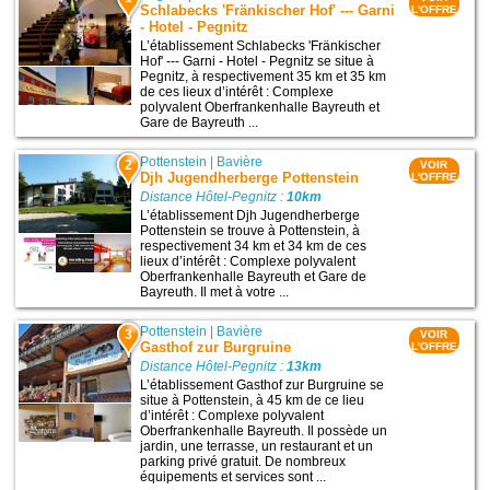
Schlabecks 'Fränkischer Hof' --- Garni
L'OFFRE
- Hotel - Pegnitz
L’établissement Schlabecks 'Fränkischer
Hof' --- Garni - Hotel - Pegnitz se situe à
Pegnitz, à respectivement 35 km et 35 km
de ces lieux d’intérêt : Complexe
polyvalent Oberfrankenhalle Bayreuth et
Gare de Bayreuth ...
Pottenstein
|
Bavière
2
VOIR
Djh Jugendherberge Pottenstein
L'OFFRE
Distance Hôtel-Pegnitz :
10km
L’établissement Djh Jugendherberge
Pottenstein se trouve à Pottenstein, à
respectivement 34 km et 34 km de ces
lieux d’intérêt : Complexe polyvalent
Oberfrankenhalle Bayreuth et Gare de
Bayreuth. Il met à votre ...
Pottenstein
|
Bavière
3
VOIR
Gasthof zur Burgruine
L'OFFRE
Distance Hôtel-Pegnitz :
13km
L’établissement Gasthof zur Burgruine se
situe à Pottenstein, à 45 km de ce lieu
d’intérêt : Complexe polyvalent
Oberfrankenhalle Bayreuth. Il possède un
jardin, une terrasse, un restaurant et un
parking privé gratuit. De nombreux
équipements et services sont ...