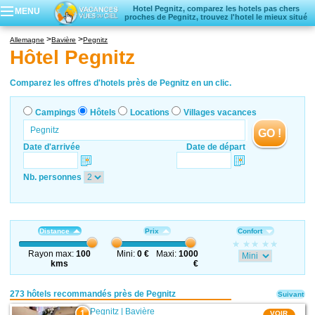
Hotel Pegnitz, comparez les hotels pas chers
MENU
proches de Pegnitz, trouvez l'hotel le mieux situé
Campings
Allemagne
Bavière
Pegnitz
Hôtels
Hôtel Pegnitz
Locations vacances
Villages vacances
Comparez les offres d'hotels près de Pegnitz en un clic.
Campings
Hôtels
Locations
Villages vacances
GO !
Date d'arrivée
Date de départ
Nb. personnes
Distance
Prix
Confort
Rayon max:
100
Mini:
0 €
Maxi:
1000
kms
€
273 hôtels recommandés près de Pegnitz
Suivant
Pegnitz
|
Bavière
1
VOIR