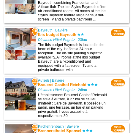
Bayreuth, combining Franconian and
African flair. The ibis Styles Bayreuth offers
air-conditioned rooms. All rooms at the ibis
Styles Bayreuth feature large beds, a flat-
screen Tv and a private bathroom ...
Bayreuth
|
Bavière
10
VOIR
Ibis budget Bayreuth
L'OFFRE
Distance Hôtel-Pegnitz :
23km
The ibis budget Bayreuth is located in the
heart of the city. It offers a 24-hour
reception. The on-site parking subject to
availability. All rooms at the ibis budget
Bayreuth are air-conditioned and
equipped with a flat-screen Tv and a
private bathroom with ...
Aufseß
|
Bavière
11
VOIR
Brauerei Gasthof Reichold
L'OFFRE
Distance Hôtel-Pegnitz :
24km
L’établissement Brauerei Gasthof Reichold
se situe à Aufseß, à 27 km de ce lieu
d’intérêt : Gare de Bayreuth. Il possède un
jardin, une terrasse, un bar et un parking
privé gratuit. Il vous accueille à
respectivement 30 ...
Kirchehrenbach
|
Bavière
12
VOIR
Brennereihotel Sponsel
L'OFFRE