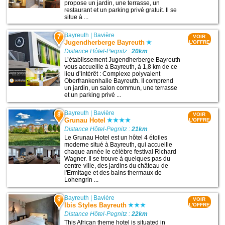
propose un jardin, une terrasse, un
restaurant et un parking privé gratuit. Il se
situe à ...
Bayreuth
|
Bavière
7
VOIR
Jugendherberge Bayreuth
L'OFFRE
Distance Hôtel-Pegnitz :
20km
L’établissement Jugendherberge Bayreuth
vous accueille à Bayreuth, à 1,8 km de ce
lieu d’intérêt : Complexe polyvalent
Oberfrankenhalle Bayreuth. Il comprend
un jardin, un salon commun, une terrasse
et un parking privé ...
Bayreuth
|
Bavière
8
VOIR
Grunau Hotel
L'OFFRE
Distance Hôtel-Pegnitz :
21km
Le Grunau Hotel est un hôtel 4 étoiles
moderne situé à Bayreuth, qui accueille
chaque année le célèbre festival Richard
Wagner. Il se trouve à quelques pas du
centre-ville, des jardins du château de
l'Ermitage et des bains thermaux de
Lohengrin ...
Bayreuth
|
Bavière
9
VOIR
Ibis Styles Bayreuth
L'OFFRE
Distance Hôtel-Pegnitz :
22km
This African theme hotel is situated in