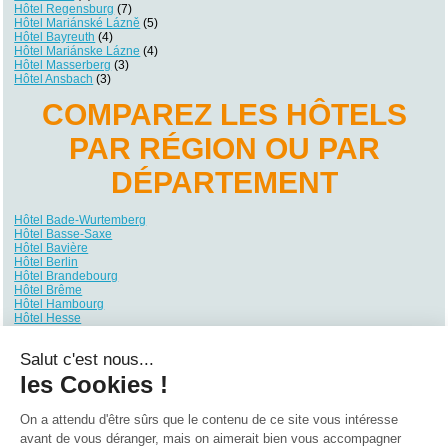
Hôtel Regensburg
(7)
Hôtel Mariánské Lázně
(5)
Hôtel Bayreuth
(4)
Hôtel Mariánske Lázne
(4)
Hôtel Masserberg
(3)
Hôtel Ansbach
(3)
COMPAREZ LES HÔTELS
PAR RÉGION OU PAR
DÉPARTEMENT
Hôtel Bade-Wurtemberg
Hôtel Basse-Saxe
Hôtel Bavière
Hôtel Berlin
Hôtel Brandebourg
Hôtel Brême
Hôtel Hambourg
Hôtel Hesse
Hôtel Mecklembourg-Poméranie
Hôtel Rhénanie du Nord-Westphalie
Salut c'est nous...
Hôtel Rhénanie-Palatinat
Hôtel Sarre
les Cookies !
Hôtel Saxe
Hôtel Saxe-Anhalt
Hôtel Schleswig-Holstein
On a attendu d'être sûrs que le contenu de
Hôtel Thuringe
ce site vous intéresse avant de vous déranger, mais on aimerait bien