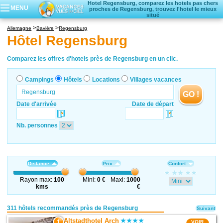
Hotel Regensburg, comparez les hotels pas chers
MENU
proches de Regensburg, trouvez l'hotel le mieux
situé
Campings
Allemagne
Bavière
Regensburg
Hôtels
Hôtel Regensburg
Locations vacances
Villages vacances
Comparez les offres d'hotels près de Regensburg en un clic.
Campings
Hôtels
Locations
Villages vacances
GO !
Date d'arrivée
Date de départ
Nb. personnes
Distance
Prix
Confort
Rayon max:
100
Mini:
0 €
Maxi:
1000
kms
€
311 hôtels recommandés près de Regensburg
Suivant
Altstadthotel Arch
1
VOIR