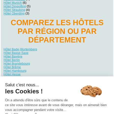
Hôtel Munich
(6)
Hôtel Dingolfing
(5)
Hôtel Straubing
(4)
Hôtel Oberding
(3)
COMPAREZ LES HÔTELS
PAR RÉGION OU PAR
DÉPARTEMENT
Hôtel Bade-Wurtemberg
Hôtel Basse-Saxe
Hôtel Bavière
Hôtel Berlin
Hôtel Brandebourg
Hôtel Brême
Hôtel Hambourg
Hôtel Hesse
Hôtel Mecklembourg-Poméranie
Hôtel Rhénanie du Nord-Westphalie
Salut c'est nous...
Hôtel Rhénanie-Palatinat
Hôtel Sarre
les Cookies !
Hôtel Saxe
Hôtel Saxe-Anhalt
Hôtel Schleswig-Holstein
On a attendu d'être sûrs que le contenu de
Hôtel Thuringe
ce site vous intéresse avant de vous déranger, mais on aimerait bien
vous accompagner pendant votre visite...
Qui sommes nous ?
|
Contactez-nous
|
Nos partenaires