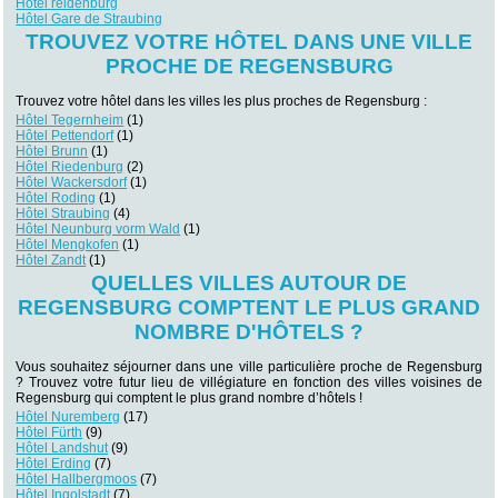
Hôtel reidenburg
Hôtel Gare de Straubing
TROUVEZ VOTRE HÔTEL DANS UNE VILLE
PROCHE DE REGENSBURG
Trouvez votre hôtel dans les villes les plus proches de Regensburg :
Hôtel Tegernheim
(1)
Hôtel Pettendorf
(1)
Hôtel Brunn
(1)
Hôtel Riedenburg
(2)
Hôtel Wackersdorf
(1)
Hôtel Roding
(1)
Hôtel Straubing
(4)
Hôtel Neunburg vorm Wald
(1)
Hôtel Mengkofen
(1)
Hôtel Zandt
(1)
QUELLES VILLES AUTOUR DE
REGENSBURG COMPTENT LE PLUS GRAND
NOMBRE D'HÔTELS ?
Vous souhaitez séjourner dans une ville particulière proche de Regensburg
? Trouvez votre futur lieu de villégiature en fonction des villes voisines de
Regensburg qui comptent le plus grand nombre d’hôtels !
Hôtel Nuremberg
(17)
Hôtel Fürth
(9)
Hôtel Landshut
(9)
Hôtel Erding
(7)
Hôtel Hallbergmoos
(7)
Hôtel Ingolstadt
(7)