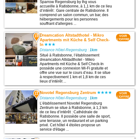
Sparrow Regensburg by Ihg vous
accueille à Ratisbonne, à 1,1 km de ce lieu
d’intérêt : Gare centrale de Ratisbonne. Il
comprend un salon commun, un bar, des
hébergements pour les personnes
souffrant d'allergies ...
Dreamcation Altstadthotel - Mikro
10
VOIR
Apartments mit Küche & Self Check-
L'OFFRE
In
Distance Hôtel-Regensburg :
1km
Situé à Ratisbonne, l’établissement
dreamcation Altstadthotel - Mikro
Apartments mit Küche & Self Check-In
possède une connexion Wi-Fi gratuite et
offre une vue sur le cours d’eau. Il se situe
à respectivement 1 km et 1,8 km de ces
lieux d’intérêt ...
Novotel Regensburg Zentrum
11
VOIR
L'OFFRE
Distance Hôtel-Regensburg :
1km
L’établissement Novotel Regensburg
Zentrum se situe à Ratisbonne, à 1,3 km
de ce lieu d’intérêt : Cathédrale de
Ratisbonne. Il possède une salle de sport,
une terrasse, un restaurant et un parking
privé. Cet hôtel 4 étoiles propose un
service d'étage ...