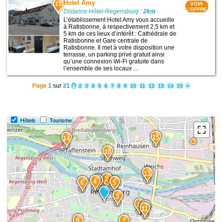
Hotel Amy
15
VOIR
L'OFFRE
Distance Hôtel-Regensburg :
2km
L’établissement Hotel Amy vous accueille
à Ratisbonne, à respectivement 2,5 km et
5 km de ces lieux d’intérêt : Cathédrale de
Ratisbonne et Gare centrale de
Ratisbonne. Il met à votre disposition une
terrasse, un parking privé gratuit ainsi
qu’une connexion Wi-Fi gratuite dans
l’ensemble de ses locaux ...
Page
1
sur
21
1
2
3
4
5
6
7
8
9
10
11
12
13
14
15
>
Hôtels
Tourisme
15
14
10
13
2
1
4
6
5
3
8
12
11
9
7