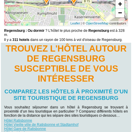
+
−
Leaflet
| ©
OpenStreetMap
contributors
Regensburg : Ou dormir
? L'hôtel le plus proche de
Regensburg
est à 328
m.
Il y a
311 hotels
dans un rayon de 100 kms à vol d'oiseau de Regensburg.
TROUVEZ L'HÔTEL AUTOUR
DE REGENSBURG
SUSCEPTIBLE DE VOUS
INTÉRESSER
COMPAREZ LES HÔTELS À PROXIMITÉ D’UN
SITE TOURISTIQUE DE REGENSBURG
Vous souhaitez séjourner dans un hôtel à Regensburg se trouvant à
proximité d’un lieu touristique en particulier ? Comparez différents hôtels en
fonction de la distance qui les sépare des sites touristiques ci-dessous…
Hôtel Ratisbonne
Hôtel Vieille ville de Ratisbonne et Stadtamhof
Hôtel Gare de Ratisbonne