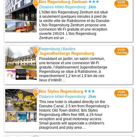
Ibis Regensburg Zentrum
12
VOIR
L'OFFRE
Distance Hôtel-Regensburg :
1km
L’hôtel ibis Regensburg Zentrum est situé
à seulement quelques minutes à pied de
la vieille ville de Ratisbonne et du Danube.
L'ibis Regensburg Zentrum propose une
connexion Wi-Fi gratuite et une réception
ouverte 24h/24. L'ibis Regensburg
Zentrum est un ...
Regensburg
|
Bavière
13
VOIR
Jugendherberge Regensburg
L'OFFRE
Possédant un jardin, un salon commun,
une terrasse et une connexion Wi-Fi
gratuite, l’établissement Jugendherberge
Regensburg se situe à Ratisbonne, à
respectivement 1,2 km et 1,9 km de ces
lieux d’intérêt ...
Ibis Styles Regensburg
14
VOIR
L'OFFRE
Distance Hôtel-Regensburg :
2km
This new hotel is situated directly on the
Danube Canal, 2.5 km from Regensburg’s
historic Old Town district. Ibis Styles
Regensburg offers free Wifi, a 24-hour
reception and great motorway access.
Small guests will appeciate a children's
playground and play area ...