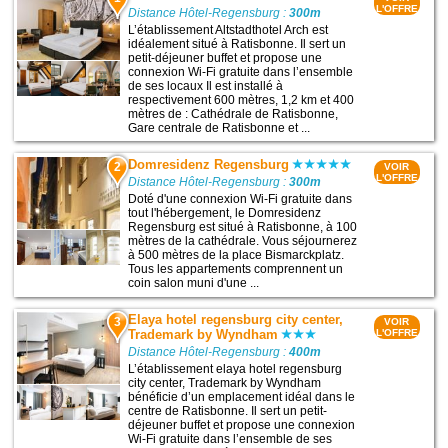
L'OFFRE
Distance Hôtel-Regensburg :
300m
L’établissement Altstadthotel Arch est
idéalement situé à Ratisbonne. Il sert un
petit-déjeuner buffet et propose une
connexion Wi-Fi gratuite dans l’ensemble
de ses locaux Il est installé à
respectivement 600 mètres, 1,2 km et 400
mètres de : Cathédrale de Ratisbonne,
Gare centrale de Ratisbonne et ...
Domresidenz Regensburg
2
VOIR
L'OFFRE
Distance Hôtel-Regensburg :
300m
Doté d'une connexion Wi-Fi gratuite dans
tout l'hébergement, le Domresidenz
Regensburg est situé à Ratisbonne, à 100
mètres de la cathédrale. Vous séjournerez
à 500 mètres de la place Bismarckplatz.
Tous les appartements comprennent un
coin salon muni d'une ...
Elaya hotel regensburg city center,
3
VOIR
Trademark by Wyndham
L'OFFRE
Distance Hôtel-Regensburg :
400m
L’établissement elaya hotel regensburg
city center, Trademark by Wyndham
bénéficie d’un emplacement idéal dans le
centre de Ratisbonne. Il sert un petit-
déjeuner buffet et propose une connexion
Wi-Fi gratuite dans l’ensemble de ses