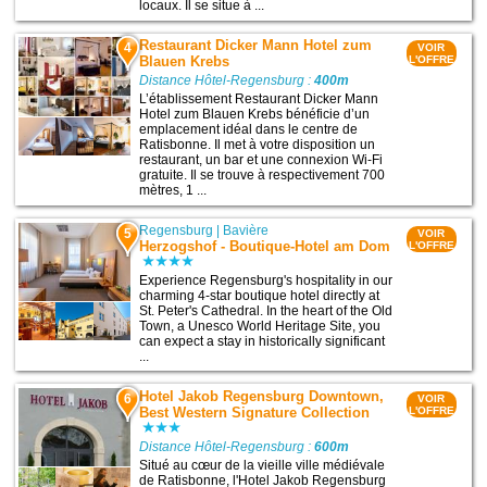
locaux. Il se situe à ...
Restaurant Dicker Mann Hotel zum
4
VOIR
Blauen Krebs
L'OFFRE
Distance Hôtel-Regensburg :
400m
L’établissement Restaurant Dicker Mann
Hotel zum Blauen Krebs bénéficie d’un
emplacement idéal dans le centre de
Ratisbonne. Il met à votre disposition un
restaurant, un bar et une connexion Wi-Fi
gratuite. Il se trouve à respectivement 700
mètres, 1 ...
Regensburg
|
Bavière
5
VOIR
Herzogshof - Boutique-Hotel am Dom
L'OFFRE
Experience Regensburg's hospitality in our
charming 4-star boutique hotel directly at
St. Peter's Cathedral. In the heart of the Old
Town, a Unesco World Heritage Site, you
can expect a stay in historically significant
...
Hotel Jakob Regensburg Downtown,
6
VOIR
Best Western Signature Collection
L'OFFRE
Distance Hôtel-Regensburg :
600m
Situé au cœur de la vieille ville médiévale
de Ratisbonne, l'Hotel Jakob Regensburg