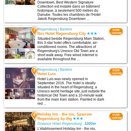
Downtown, Best Western Signature
Collection est installé dans un bâtiment
historique, à seulement 500 mètres du
Danube. Toutes les chambres de l'Hotel
Jakob Regensburg Downtown ...
Regensburg
|
Bavière
7
VOIR
Ibis Hotel Regensburg City
L'OFFRE
Situated beside Regensburg Main Station,
this 3-star hotel offers comfortable, air-
conditioned rooms. The attractions of
Regensburg's Unesco Old Town are a
short walk away. Free wired internet is
available throughout the ...
Regensburg
|
Bavière
8
VOIR
Hotel Luis
L'OFFRE
Hotel Luis was newly opened in
September 2016. The hotel is ideally
situated in the heart of Regensburg, a
Unesco world heritage site, just outside the
historical Old Town and a 10-minute walk
from the main train station. Painted in dark
red ...
Holiday Inn - the niu, Sparrow
9
VOIR
Regensburg by Ihg
L'OFFRE
Distance Hôtel-Regensburg :
1000m
L’établissement Holiday Inn - the niu,