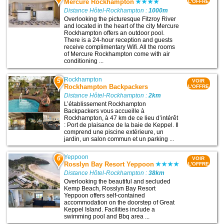
Mercure Rockhampton
L'OFFRE
Distance Hôtel-Rockhampton :
1000m
Overlooking the picturesque Fitzroy River
and located in the heart of the city Mercure
Rockhampton offers an outdoor pool.
There is a 24-hour reception and guests
receive complimentary Wifi. All the rooms
of Mercure Rockhampton come with air
conditioning ...
Rockhampton
5
VOIR
Rockhampton Backpackers
L'OFFRE
Distance Hôtel-Rockhampton :
2km
L’établissement Rockhampton
Backpackers vous accueille à
Rockhampton, à 47 km de ce lieu d’intérêt
: Port de plaisance de la baie de Keppel. Il
comprend une piscine extérieure, un
jardin, un salon commun et un parking ...
Yeppoon
6
VOIR
Rosslyn Bay Resort Yeppoon
L'OFFRE
Distance Hôtel-Rockhampton :
38km
Overlooking the beautiful and secluded
Kemp Beach, Rosslyn Bay Resort
Yeppoon offers self-contained
accommodation on the doorstep of Great
Keppel Island. Facilities include a
swimming pool and Bbq area ...