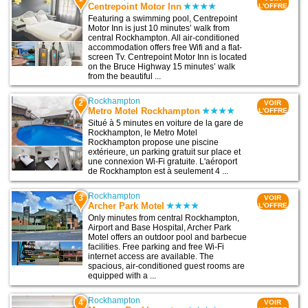
Centrepoint Motor Inn
L'OFFRE
Featuring a swimming pool, Centrepoint
Motor Inn is just 10 minutes’ walk from
central Rockhampton. All air-conditioned
accommodation offers free Wifi and a flat-
screen Tv. Centrepoint Motor Inn is located
on the Bruce Highway 15 minutes’ walk
from the beautiful ...
Rockhampton
2
VOIR
Metro Motel Rockhampton
L'OFFRE
Situé à 5 minutes en voiture de la gare de
Rockhampton, le Metro Motel
Rockhampton propose une piscine
extérieure, un parking gratuit sur place et
une connexion Wi-Fi gratuite. L'aéroport
de Rockhampton est à seulement 4 ...
Rockhampton
3
VOIR
Archer Park Motel
L'OFFRE
Only minutes from central Rockhampton,
Airport and Base Hospital, Archer Park
Motel offers an outdoor pool and barbecue
facilities. Free parking and free Wi-Fi
internet access are available. The
spacious, air-conditioned guest rooms are
equipped with a ...
Rockhampton
4
VOIR