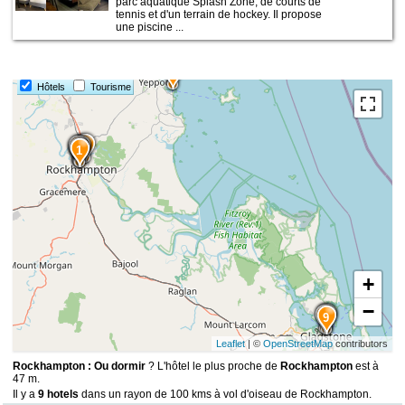
parc aquatique Splash Zone, de courts de
tennis et d'un terrain de hockey. Il propose
une piscine ...
6
Hôtels
Tourisme
5
3
4
2
1
+
−
8
7
9
Leaflet
| ©
OpenStreetMap
contributors
Rockhampton : Ou dormir
? L'hôtel le plus proche de
Rockhampton
est à
47 m.
Il y a
9 hotels
dans un rayon de 100 kms à vol d'oiseau de Rockhampton.