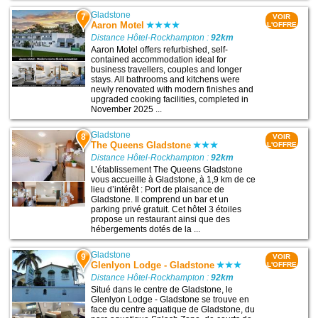
Gladstone
7
VOIR
Aaron Motel
L'OFFRE
Distance Hôtel-Rockhampton :
92km
Aaron Motel offers refurbished, self-
contained accommodation ideal for
business travellers, couples and longer
stays. All bathrooms and kitchens were
newly renovated with modern finishes and
upgraded cooking facilities, completed in
November 2025 ...
Gladstone
8
VOIR
The Queens Gladstone
L'OFFRE
Distance Hôtel-Rockhampton :
92km
L’établissement The Queens Gladstone
vous accueille à Gladstone, à 1,9 km de ce
lieu d’intérêt : Port de plaisance de
Gladstone. Il comprend un bar et un
parking privé gratuit. Cet hôtel 3 étoiles
propose un restaurant ainsi que des
hébergements dotés de la ...
Gladstone
9
VOIR
Glenlyon Lodge - Gladstone
L'OFFRE
Distance Hôtel-Rockhampton :
92km
Situé dans le centre de Gladstone, le
Glenlyon Lodge - Gladstone se trouve en
face du centre aquatique de Gladstone, du