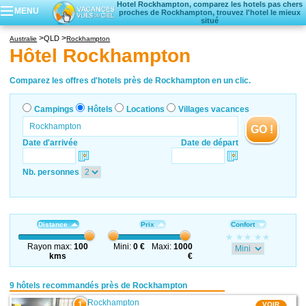
Hotel Rockhampton, comparez les hotels pas chers
MENU
proches de Rockhampton, trouvez l'hotel le mieux
situé
Campings
QLD
Australie
Rockhampton
Hôtels
Hôtel Rockhampton
Locations vacances
Villages vacances
Comparez les offres d'hotels près de Rockhampton en un clic.
Campings
Hôtels
Locations
Villages vacances
GO !
Date d'arrivée
Date de départ
Nb. personnes
Distance
Prix
Confort
Rayon max:
100
Mini:
0 €
Maxi:
1000
kms
€
9 hôtels recommandés près de Rockhampton
Rockhampton
1
VOIR