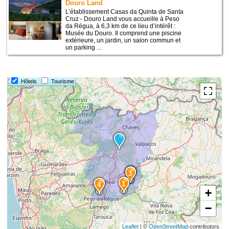
Douro Land
L’établissement Casas da Quinta de Santa
Cruz - Douro Land vous accueille à Peso
da Régua, à 6,3 km de ce lieu d’intérêt :
Musée du Douro. Il comprend une piscine
extérieure, un jardin, un salon commun et
un parking ...
Hôtels
Tourisme
2
3
1
4
+
−
Leaflet
| ©
OpenStreetMap
contributors