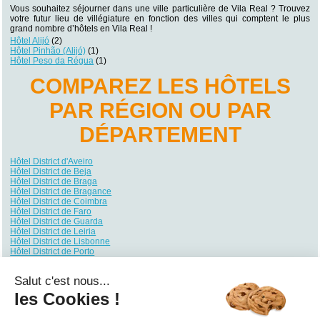
Vous souhaitez séjourner dans une ville particulière de Vila Real ? Trouvez
votre futur lieu de villégiature en fonction des villes qui comptent le plus
grand nombre d’hôtels en Vila Real !
Hôtel Alijó
(2)
Hôtel Pinhão (Alijó)
(1)
Hôtel Peso da Régua
(1)
COMPAREZ LES HÔTELS
PAR RÉGION OU PAR
DÉPARTEMENT
Hôtel District d'Aveiro
Hôtel District de Beja
Hôtel District de Braga
Hôtel District de Bragance
Hôtel District de Coimbra
Hôtel District de Faro
Hôtel District de Guarda
Hôtel District de Leiria
Hôtel District de Lisbonne
Hôtel District de Porto
Hôtel District de Santarém
Hôtel District de Setúbal
Salut c'est nous...
Hôtel District de Viana do Castelo
Hôtel District de Vila Real
les Cookies !
Hôtel District de Viseu
Hôtel District d'Évora