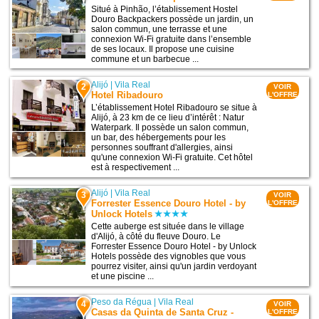
Situé à Pinhão, l’établissement Hostel
Douro Backpackers possède un jardin, un
salon commun, une terrasse et une
connexion Wi-Fi gratuite dans l’ensemble
de ses locaux. Il propose une cuisine
commune et un barbecue ...
Alijó
|
Vila Real
2
VOIR
Hotel Ribadouro
L'OFFRE
L’établissement Hotel Ribadouro se situe à
Alijó, à 23 km de ce lieu d’intérêt : Natur
Waterpark. Il possède un salon commun,
un bar, des hébergements pour les
personnes souffrant d'allergies, ainsi
qu'une connexion Wi-Fi gratuite. Cet hôtel
est à respectivement ...
Alijó
|
Vila Real
3
VOIR
Forrester Essence Douro Hotel - by
L'OFFRE
Unlock Hotels
Cette auberge est située dans le village
d'Alijó, à côté du fleuve Douro. Le
Forrester Essence Douro Hotel - by Unlock
Hotels possède des vignobles que vous
pourrez visiter, ainsi qu'un jardin verdoyant
et une piscine ...
Peso da Régua
|
Vila Real
4
VOIR
Casas da Quinta de Santa Cruz -
L'OFFRE