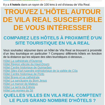
Il y a
4 hotels
dans un rayon de 100 kms à vol d'oiseau de Vila Real.
TROUVEZ L'HÔTEL AUTOUR
DE VILA REAL SUSCEPTIBLE
DE VOUS INTÉRESSER
COMPAREZ LES HÔTELS À PROXIMITÉ D’UN
SITE TOURISTIQUE EN VILA REAL
Vous souhaitez séjourner dans un hôtel de Vila Real se trouvant à proximité
d’un lieu touristique en particulier ? Comparez différents hôtels en fonction
de la distance qui les sépare des sites touristiques ci-dessous…
Hôtel La cathédrale d'Ourense
Hôtel Région viticole du Haut-Douro
Hôtel Centre historique de Guimarães
Hôtel Sites d'art rupestre préhistorique de la vallée de Côa
Hôtel Centre historique de Porto
Hôtel Braga et sa cathédrale
Hôtel La sanctuaire du Bom Jesus
Hôtel Le manoir de Mateus
Hôtel La serra da Estrela
Hôtel Les gorges du Sil
QUELLES VILLES EN VILA REAL COMPTENT
LE PLUS GRAND NOMBRE D'HÔTELS ?