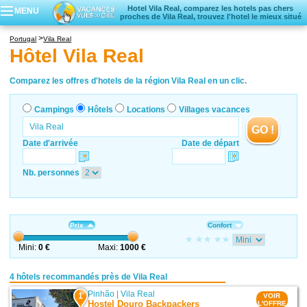
Hotel Vila Real, comparez les hotels pas chers
MENU
proches de Vila Real, trouvez l'hotel le mieux situé
Campings
Portugal
Vila Real
Hôtels
Hôtel Vila Real
Locations vacances
Villages vacances
Comparez les offres d'hotels de la région Vila Real en un clic.
Campings
Hôtels
Locations
Villages vacances
GO !
Date d'arrivée
Date de départ
Nb. personnes
Prix
Confort
Mini:
0 €
Maxi:
1000 €
4 hôtels recommandés près de Vila Real
Pinhão
|
Vila Real
1
VOIR
Hostel Douro Backpackers
L'OFFRE