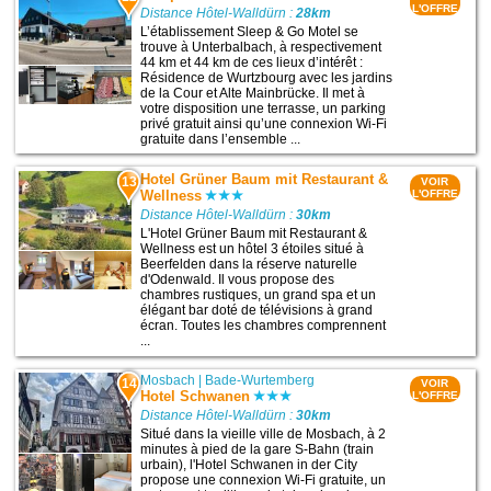
L'OFFRE
Distance Hôtel-Walldürn :
28km
L’établissement Sleep & Go Motel se
trouve à Unterbalbach, à respectivement
44 km et 44 km de ces lieux d’intérêt :
Résidence de Wurtzbourg avec les jardins
de la Cour et Alte Mainbrücke. Il met à
votre disposition une terrasse, un parking
privé gratuit ainsi qu’une connexion Wi-Fi
gratuite dans l’ensemble ...
Hotel Grüner Baum mit Restaurant &
13
VOIR
Wellness
L'OFFRE
Distance Hôtel-Walldürn :
30km
L'Hotel Grüner Baum mit Restaurant &
Wellness est un hôtel 3 étoiles situé à
Beerfelden dans la réserve naturelle
d'Odenwald. Il vous propose des
chambres rustiques, un grand spa et un
élégant bar doté de télévisions à grand
écran. Toutes les chambres comprennent
...
Mosbach
|
Bade-Wurtemberg
14
VOIR
Hotel Schwanen
L'OFFRE
Distance Hôtel-Walldürn :
30km
Situé dans la vieille ville de Mosbach, à 2
minutes à pied de la gare S-Bahn (train
urbain), l'Hotel Schwanen in der City
propose une connexion Wi-Fi gratuite, un