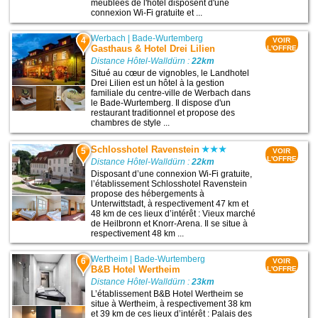
meublées de l'hôtel disposent d'une
connexion Wi-Fi gratuite et ...
Werbach
|
Bade-Wurtemberg
4
VOIR
Gasthaus & Hotel Drei Lilien
L'OFFRE
Distance Hôtel-Walldürn :
22km
Situé au cœur de vignobles, le Landhotel
Drei Lilien est un hôtel à la gestion
familiale du centre-ville de Werbach dans
le Bade-Wurtemberg. Il dispose d'un
restaurant traditionnel et propose des
chambres de style ...
Schlosshotel Ravenstein
5
VOIR
L'OFFRE
Distance Hôtel-Walldürn :
22km
Disposant d’une connexion Wi-Fi gratuite,
l’établissement Schlosshotel Ravenstein
propose des hébergements à
Unterwittstadt, à respectivement 47 km et
48 km de ces lieux d’intérêt : Vieux marché
de Heilbronn et Knorr-Arena. Il se situe à
respectivement 48 km ...
Wertheim
|
Bade-Wurtemberg
6
VOIR
B&B Hotel Wertheim
L'OFFRE
Distance Hôtel-Walldürn :
23km
L’établissement B&B Hotel Wertheim se
situe à Wertheim, à respectivement 38 km
et 39 km de ces lieux d’intérêt : Palais des