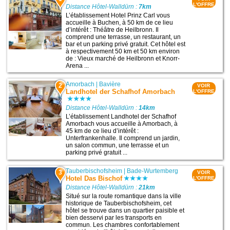
L'OFFRE
Distance Hôtel-Walldürn :
7km
L’établissement Hotel Prinz Carl vous
accueille à Buchen, à 50 km de ce lieu
d’intérêt : Théâtre de Heilbronn. Il
comprend une terrasse, un restaurant, un
bar et un parking privé gratuit. Cet hôtel est
à respectivement 50 km et 50 km environ
de : Vieux marché de Heilbronn et Knorr-
Arena ...
Amorbach
|
Bavière
2
VOIR
Landhotel der Schafhof Amorbach
L'OFFRE
Distance Hôtel-Walldürn :
14km
L’établissement Landhotel der Schafhof
Amorbach vous accueille à Amorbach, à
45 km de ce lieu d’intérêt :
Unterfrankenhalle. Il comprend un jardin,
un salon commun, une terrasse et un
parking privé gratuit ...
Tauberbischofsheim
|
Bade-Wurtemberg
3
VOIR
Hotel Das Bischof
L'OFFRE
Distance Hôtel-Walldürn :
21km
Situé sur la route romantique dans la ville
historique de Tauberbischofsheim, cet
hôtel se trouve dans un quartier paisible et
bien desservi par les transports en
commun. Les chambres confortablement