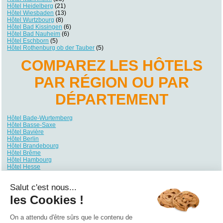
Hôtel Heidelberg
(21)
Hôtel Wiesbaden
(13)
Hôtel Wurtzbourg
(8)
Hôtel Bad Kissingen
(6)
Hôtel Bad Nauheim
(6)
Hôtel Eschborn
(5)
Hôtel Rothenburg ob der Tauber
(5)
COMPAREZ LES HÔTELS
PAR RÉGION OU PAR
DÉPARTEMENT
Hôtel Bade-Wurtemberg
Hôtel Basse-Saxe
Hôtel Bavière
Hôtel Berlin
Hôtel Brandebourg
Hôtel Brême
Hôtel Hambourg
Hôtel Hesse
Hôtel Mecklembourg-Poméranie
Hôtel Rhénanie du Nord-Westphalie
Salut c'est nous...
Hôtel Rhénanie-Palatinat
Hôtel Sarre
les Cookies !
Hôtel Saxe
Hôtel Saxe-Anhalt
Hôtel Schleswig-Holstein
On a attendu d'être sûrs que le contenu de
Hôtel Thuringe