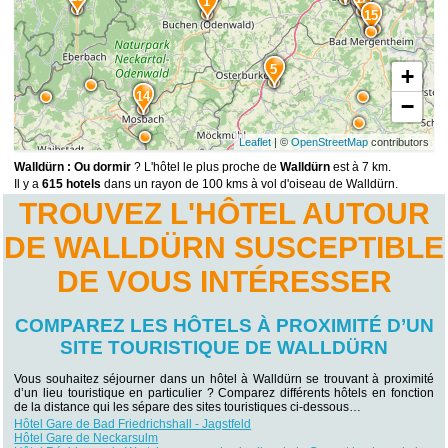
1
15
5
+
14
−
Leaflet
| ©
OpenStreetMap
contributors
Walldürn : Ou dormir
? L'hôtel le plus proche de
Walldürn
est à 7 km.
Il y a
615 hotels
dans un rayon de 100 kms à vol d'oiseau de Walldürn.
TROUVEZ L'HÔTEL AUTOUR
DE WALLDÜRN SUSCEPTIBLE
DE VOUS INTÉRESSER
COMPAREZ LES HÔTELS À PROXIMITÉ D’UN
SITE TOURISTIQUE DE WALLDÜRN
Vous souhaitez séjourner dans un hôtel à Walldürn se trouvant à proximité
d’un lieu touristique en particulier ? Comparez différents hôtels en fonction
de la distance qui les sépare des sites touristiques ci-dessous…
Hôtel Gare de Bad Friedrichshall - Jagstfeld
Hôtel Gare de Neckarsulm