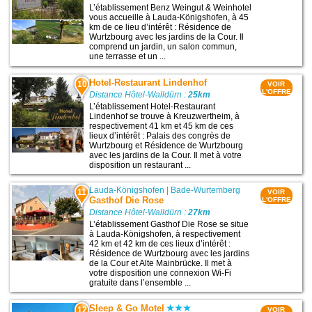
L’établissement Benz Weingut & Weinhotel
vous accueille à Lauda-Königshofen, à 45
km de ce lieu d’intérêt : Résidence de
Wurtzbourg avec les jardins de la Cour. Il
comprend un jardin, un salon commun,
une terrasse et un ...
Hotel-Restaurant Lindenhof
10
VOIR
L'OFFRE
Distance Hôtel-Walldürn :
25km
L’établissement Hotel-Restaurant
Lindenhof se trouve à Kreuzwertheim, à
respectivement 41 km et 45 km de ces
lieux d’intérêt : Palais des congrès de
Wurtzbourg et Résidence de Wurtzbourg
avec les jardins de la Cour. Il met à votre
disposition un restaurant ...
Lauda-Königshofen
|
Bade-Wurtemberg
11
VOIR
Gasthof Die Rose
L'OFFRE
Distance Hôtel-Walldürn :
27km
L’établissement Gasthof Die Rose se situe
à Lauda-Königshofen, à respectivement
42 km et 42 km de ces lieux d’intérêt :
Résidence de Wurtzbourg avec les jardins
de la Cour et Alte Mainbrücke. Il met à
votre disposition une connexion Wi-Fi
gratuite dans l’ensemble ...
Sleep & Go Motel
12
VOIR