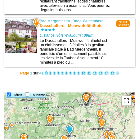
restaurant traditionnel et des chambres
avec télévision à écran plat. Vous pourrez
déguster boissons ...
Bad Mergentheim
|
Bade-Wurtemberg
15
VOIR
Dasschaffers - Meinwohlfühlhotel
L'OFFRE
Distance Hôtel-Walldürn :
30km
Le Dasschaffers - Meinwohlfühlhotel est
un établissement 3 étoiles à la gestion
familiale situé à Bad Mergentheim. Il
bénéficie d'un emplacement paisible sur
les rives de la Tauber, à seulement 10
minutes à pied du ...
Page
1
sur
41
1
2
3
4
5
6
7
8
9
10
11
12
13
14
15
>
Hôtels
Tourisme
10
8
6
7
4
2
3
9
11
13
12