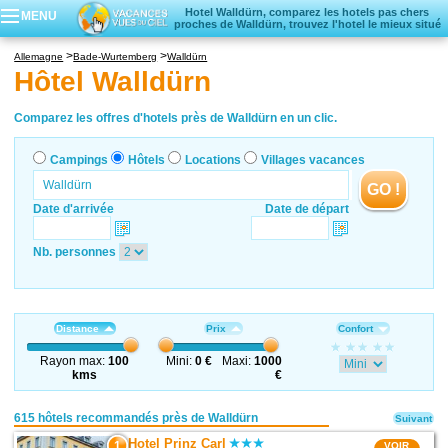
Hotel Walldürn, comparez les hotels pas chers
MENU
proches de Walldürn, trouvez l'hotel le mieux situé
Campings
Allemagne
Bade-Wurtemberg
Walldürn
Hôtels
Hôtel Walldürn
Locations vacances
Villages vacances
Comparez les offres d'hotels près de Walldürn en un clic.
Campings
Hôtels
Locations
Villages vacances
GO !
Date d'arrivée
Date de départ
Nb. personnes
Distance
Prix
Confort
Rayon max:
100
Mini:
0 €
Maxi:
1000
kms
€
615 hôtels recommandés près de Walldürn
Suivant
Hotel Prinz Carl
1
VOIR