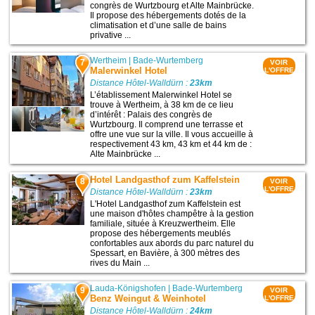
congrès de Wurtzbourg et Alte Mainbrücke.
Il propose des hébergements dotés de la
climatisation et d’une salle de bains
privative ...
Wertheim
|
Bade-Wurtemberg
7
VOIR
Malerwinkel Hotel
L'OFFRE
Distance Hôtel-Walldürn :
23km
L’établissement Malerwinkel Hotel se
trouve à Wertheim, à 38 km de ce lieu
d’intérêt : Palais des congrès de
Wurtzbourg. Il comprend une terrasse et
offre une vue sur la ville. Il vous accueille à
respectivement 43 km, 43 km et 44 km de :
Alte Mainbrücke ...
Hotel Landgasthof zum Kaffelstein
8
VOIR
L'OFFRE
Distance Hôtel-Walldürn :
23km
L'Hotel Landgasthof zum Kaffelstein est
une maison d'hôtes champêtre à la gestion
familiale, située à Kreuzwertheim. Elle
propose des hébergements meublés
confortables aux abords du parc naturel du
Spessart, en Bavière, à 300 mètres des
rives du Main ...
Lauda-Königshofen
|
Bade-Wurtemberg
9
VOIR
Benz Weingut & Weinhotel
L'OFFRE
Distance Hôtel-Walldürn :
24km