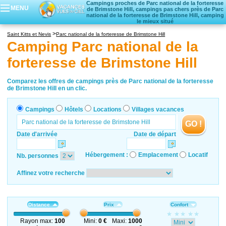
Campings proches de Parc national de la forteresse
MENU
de Brimstone Hill, campings pas chers près de Parc
national de la forteresse de Brimstone Hill, camping
le mieux situé
Campings
Saint Kitts et Nevis
Parc national de la forteresse de Brimstone Hill
Hôtels
Camping Parc national de la
Locations vacances
forteresse de Brimstone Hill
Villages vacances
Comparez les offres de campings près de Parc national de la forteresse
de Brimstone Hill en un clic.
Campings
Hôtels
Locations
Villages vacances
GO !
Date d'arrivée
Date de départ
Hébergement :
Emplacement
Locatif
Nb. personnes
Affinez votre recherche
Distance
Prix
Confort
Rayon max:
100
Mini:
0 €
Maxi:
1000