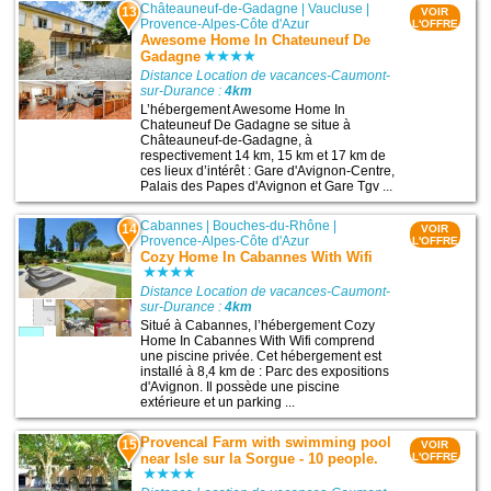
Châteauneuf-de-Gadagne
|
Vaucluse
|
13
VOIR
Provence-Alpes-Côte d'Azur
L'OFFRE
Awesome Home In Chateuneuf De
Gadagne
Distance Location de vacances-Caumont-
sur-Durance :
4km
L’hébergement Awesome Home In
Chateuneuf De Gadagne se situe à
Châteauneuf-de-Gadagne, à
respectivement 14 km, 15 km et 17 km de
ces lieux d’intérêt : Gare d'Avignon-Centre,
Palais des Papes d'Avignon et Gare Tgv ...
Cabannes
|
Bouches-du-Rhône
|
14
VOIR
Provence-Alpes-Côte d'Azur
L'OFFRE
Cozy Home In Cabannes With Wifi
Distance Location de vacances-Caumont-
sur-Durance :
4km
Situé à Cabannes, l’hébergement Cozy
Home In Cabannes With Wifi comprend
une piscine privée. Cet hébergement est
installé à 8,4 km de : Parc des expositions
d'Avignon. Il possède une piscine
extérieure et un parking ...
Provencal Farm with swimming pool
15
VOIR
near Isle sur la Sorgue - 10 people.
L'OFFRE