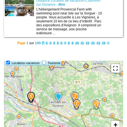
Distance Location de vacances-Caumont-
sur-Durance :
4km
L’hébergement Provencal Farm with
swimming pool near Isle sur la Sorgue - 10
people. Vous accueille à Les Vignères, à
seulement 10 km de ce lieu d’intérêt : Parc
1
des expositions d'Avignon. Il comprend un
service de massage, une piscine
extérieure ...
Page
1
sur
100
1
2
3
4
5
6
7
8
9
10
11
12
13
14
15
>
13
Locations-vacances
Tourisme
10
1
9
8
7
6
5
2
4
3
15
+