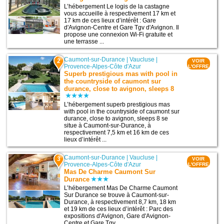
L’hébergement Le logis de la castagne
vous accueille à respectivement 17 km et
17 km de ces lieux d’intérêt : Gare
d'Avignon-Centre et Gare Tgv d'Avignon. Il
propose une connexion Wi-Fi gratuite et
une terrasse ...
Caumont-sur-Durance
|
Vaucluse
|
2
VOIR
Provence-Alpes-Côte d'Azur
L'OFFRE
Superb prestigious mas with pool in
the countryside of caumont sur
durance, close to avignon, sleeps 8
L’hébergement superb prestigious mas
with pool in the countryside of caumont sur
durance, close to avignon, sleeps 8 se
situe à Caumont-sur-Durance, à
respectivement 7,5 km et 16 km de ces
lieux d’intérêt ...
Caumont-sur-Durance
|
Vaucluse
|
3
VOIR
Provence-Alpes-Côte d'Azur
L'OFFRE
Mas De Charme Caumont Sur
Durance
L’hébergement Mas De Charme Caumont
Sur Durance se trouve à Caumont-sur-
Durance, à respectivement 8,7 km, 18 km
et 19 km de ces lieux d’intérêt : Parc des
expositions d'Avignon, Gare d'Avignon-
Centre et Gare Tgv ...