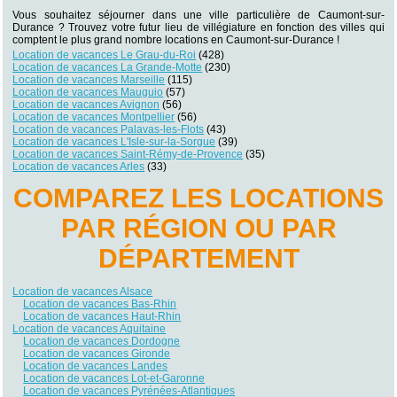
Vous souhaitez séjourner dans une ville particulière de Caumont-sur-
Durance ? Trouvez votre futur lieu de villégiature en fonction des villes qui
comptent le plus grand nombre locations en Caumont-sur-Durance !
Location de vacances Le Grau-du-Roi
(428)
Location de vacances La Grande-Motte
(230)
Location de vacances Marseille
(115)
Location de vacances Mauguio
(57)
Location de vacances Avignon
(56)
Location de vacances Montpellier
(56)
Location de vacances Palavas-les-Flots
(43)
Location de vacances L'Isle-sur-la-Sorgue
(39)
Location de vacances Saint-Rémy-de-Provence
(35)
Location de vacances Arles
(33)
COMPAREZ LES LOCATIONS
PAR RÉGION OU PAR
DÉPARTEMENT
Location de vacances Alsace
Location de vacances Bas-Rhin
Location de vacances Haut-Rhin
Location de vacances Aquitaine
Location de vacances Dordogne
Location de vacances Gironde
Location de vacances Landes
Location de vacances Lot-et-Garonne
Location de vacances Pyrénées-Atlantiques