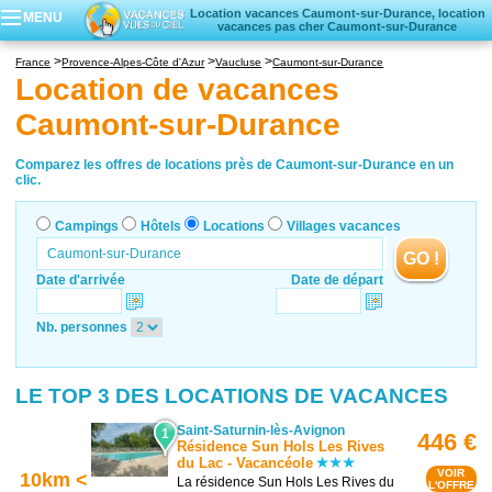
Location vacances Caumont-sur-Durance, location
MENU
vacances pas cher Caumont-sur-Durance
Campings
France
Provence-Alpes-Côte d'Azur
Vaucluse
Caumont-sur-Durance
Hôtels
Location de vacances
Locations vacances
Caumont-sur-Durance
Villages vacances
Comparez les offres de locations près de Caumont-sur-Durance en un
clic.
Campings
Hôtels
Locations
Villages vacances
GO !
Date d'arrivée
Date de départ
Nb. personnes
LE TOP 3 DES LOCATIONS DE VACANCES
Saint-Saturnin-lès-Avignon
1
446 €
Résidence Sun Hols Les Rives
du Lac - Vacancéole
VOIR
10km <
La résidence Sun Hols Les Rives du
L'OFFRE