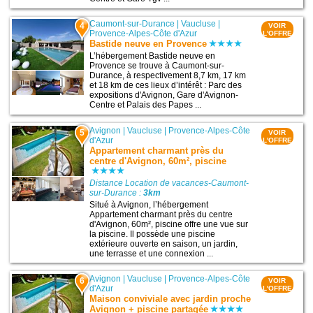
Caumont-sur-Durance
|
Vaucluse
|
4
VOIR
Provence-Alpes-Côte d'Azur
L'OFFRE
Bastide neuve en Provence
L’hébergement Bastide neuve en
Provence se trouve à Caumont-sur-
Durance, à respectivement 8,7 km, 17 km
et 18 km de ces lieux d’intérêt : Parc des
expositions d'Avignon, Gare d'Avignon-
Centre et Palais des Papes ...
Avignon
|
Vaucluse
|
Provence-Alpes-Côte
5
VOIR
d'Azur
L'OFFRE
Appartement charmant près du
centre d'Avignon, 60m², piscine
Distance Location de vacances-Caumont-
sur-Durance :
3km
Situé à Avignon, l’hébergement
Appartement charmant près du centre
d'Avignon, 60m², piscine offre une vue sur
la piscine. Il possède une piscine
extérieure ouverte en saison, un jardin,
une terrasse et une connexion ...
Avignon
|
Vaucluse
|
Provence-Alpes-Côte
6
VOIR
d'Azur
L'OFFRE
Maison conviviale avec jardin proche
Avignon + piscine partagée