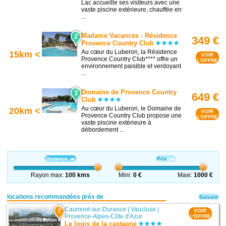
Lac accueille ses visiteurs avec une
vaste piscine extérieure, chauffée en
...
Madame Vacances - Résidence
2
349 €
Provence Country Club
Au cœur du Luberon, la Résidence
15km <
VOIR
Provence Country Club**** offre un
L'OFFRE
environnement paisible et verdoyant
...
Domaine de Provence Country
3
649 €
Club
Au cœur du Luberon, le Domaine de
20km <
VOIR
Provence Country Club propose une
L'OFFRE
vaste piscine extérieure à
débordement ...
Distance
Prix
Rayon max:
100 kms
Mini:
0 €
Maxi:
1000 €
locations recommandées près de
Suivant
Caumont-sur-Durance
|
Vaucluse
|
1
VOIR
Provence-Alpes-Côte d'Azur
L'OFFRE
Le logis de la castagne