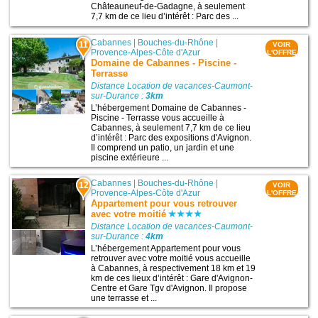
Châteauneuf-de-Gadagne, à seulement
7,7 km de ce lieu d’intérêt : Parc des ...
Cabannes
|
Bouches-du-Rhône
|
11
VOIR
Provence-Alpes-Côte d'Azur
L'OFFRE
Domaine de Cabannes - Piscine -
Terrasse
Distance Location de vacances-Caumont-
sur-Durance :
3km
L’hébergement Domaine de Cabannes -
Piscine - Terrasse vous accueille à
Cabannes, à seulement 7,7 km de ce lieu
d’intérêt : Parc des expositions d'Avignon.
Il comprend un patio, un jardin et une
piscine extérieure ...
Cabannes
|
Bouches-du-Rhône
|
12
VOIR
Provence-Alpes-Côte d'Azur
L'OFFRE
Appartement pour vous retrouver
avec votre moitié
Distance Location de vacances-Caumont-
sur-Durance :
4km
L’hébergement Appartement pour vous
retrouver avec votre moitié vous accueille
à Cabannes, à respectivement 18 km et 19
km de ces lieux d’intérêt : Gare d'Avignon-
Centre et Gare Tgv d'Avignon. Il propose
une terrasse et ...