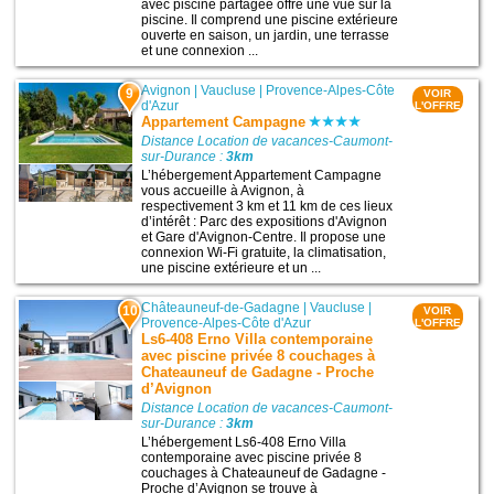
avec piscine partagée offre une vue sur la
piscine. Il comprend une piscine extérieure
ouverte en saison, un jardin, une terrasse
et une connexion ...
Avignon
|
Vaucluse
|
Provence-Alpes-Côte
9
VOIR
d'Azur
L'OFFRE
Appartement Campagne
Distance Location de vacances-Caumont-
sur-Durance :
3km
L’hébergement Appartement Campagne
vous accueille à Avignon, à
respectivement 3 km et 11 km de ces lieux
d’intérêt : Parc des expositions d'Avignon
et Gare d'Avignon-Centre. Il propose une
connexion Wi-Fi gratuite, la climatisation,
une piscine extérieure et un ...
Châteauneuf-de-Gadagne
|
Vaucluse
|
10
VOIR
Provence-Alpes-Côte d'Azur
L'OFFRE
Ls6-408 Erno Villa contemporaine
avec piscine privée 8 couchages à
Chateauneuf de Gadagne - Proche
d’Avignon
Distance Location de vacances-Caumont-
sur-Durance :
3km
L’hébergement Ls6-408 Erno Villa
contemporaine avec piscine privée 8
couchages à Chateauneuf de Gadagne -
Proche d’Avignon se trouve à