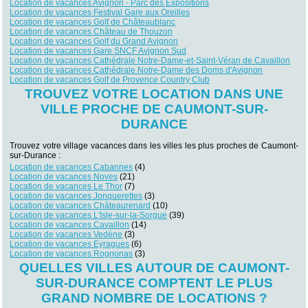
Location de vacances Avignon - Parc des Expositions
Location de vacances Festival Gare aux Oreilles
Location de vacances Golf de Châteaublanc
Location de vacances Château de Thouzon
Location de vacances Golf du Grand Avignon
Location de vacances Gare SNCF Avignon Sud
Location de vacances Cathédrale Notre-Dame-et-Saint-Véran de Cavaillon
Location de vacances Cathédrale Notre-Dame des Doms d'Avignon
Location de vacances Golf de Provence Country Club
TROUVEZ VOTRE LOCATION DANS UNE
VILLE PROCHE DE CAUMONT-SUR-
DURANCE
Trouvez votre village vacances dans les villes les plus proches de Caumont-
sur-Durance :
Location de vacances Cabannes
(4)
Location de vacances Noves
(21)
Location de vacances Le Thor
(7)
Location de vacances Jonquerettes
(3)
Location de vacances Châteaurenard
(10)
Location de vacances L'Isle-sur-la-Sorgue
(39)
Location de vacances Cavaillon
(14)
Location de vacances Vedène
(3)
Location de vacances Eyragues
(6)
Location de vacances Rognonas
(3)
QUELLES VILLES AUTOUR DE CAUMONT-
SUR-DURANCE COMPTENT LE PLUS
GRAND NOMBRE DE LOCATIONS ?