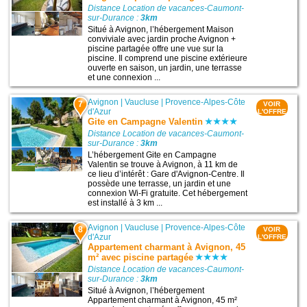
Distance Location de vacances-Caumont-
sur-Durance :
3km
Situé à Avignon, l’hébergement Maison
conviviale avec jardin proche Avignon +
piscine partagée offre une vue sur la
piscine. Il comprend une piscine extérieure
ouverte en saison, un jardin, une terrasse
et une connexion ...
Avignon
|
Vaucluse
|
Provence-Alpes-Côte
7
VOIR
d'Azur
L'OFFRE
Gite en Campagne Valentin
Distance Location de vacances-Caumont-
sur-Durance :
3km
L’hébergement Gite en Campagne
Valentin se trouve à Avignon, à 11 km de
ce lieu d’intérêt : Gare d'Avignon-Centre. Il
possède une terrasse, un jardin et une
connexion Wi-Fi gratuite. Cet hébergement
est installé à 3 km ...
Avignon
|
Vaucluse
|
Provence-Alpes-Côte
8
VOIR
d'Azur
L'OFFRE
Appartement charmant à Avignon, 45
m² avec piscine partagée
Distance Location de vacances-Caumont-
sur-Durance :
3km
Situé à Avignon, l’hébergement
Appartement charmant à Avignon, 45 m²