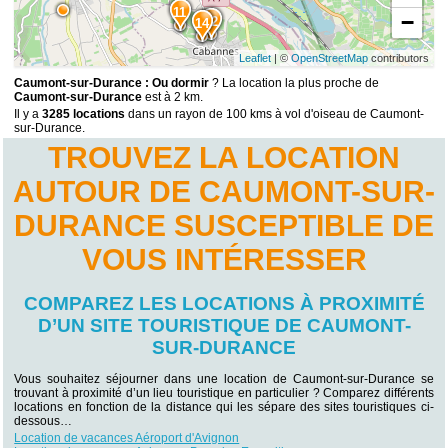
11
−
12
14
Leaflet
| ©
OpenStreetMap
contributors
Caumont-sur-Durance : Ou dormir
? La location la plus proche de
Caumont-sur-Durance
est à 2 km.
Il y a
3285 locations
dans un rayon de 100 kms à vol d'oiseau de Caumont-
sur-Durance.
TROUVEZ LA LOCATION
AUTOUR DE CAUMONT-SUR-
DURANCE SUSCEPTIBLE DE
VOUS INTÉRESSER
COMPAREZ LES LOCATIONS À PROXIMITÉ
D’UN SITE TOURISTIQUE DE CAUMONT-
SUR-DURANCE
Vous souhaitez séjourner dans une location de Caumont-sur-Durance se
trouvant à proximité d’un lieu touristique en particulier ? Comparez différents
locations en fonction de la distance qui les sépare des sites touristiques ci-
dessous…
Location de vacances Aéroport d'Avignon