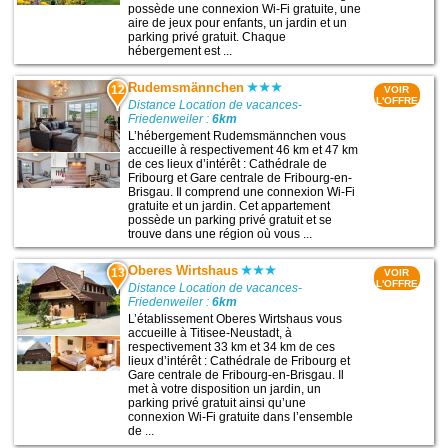
possède une connexion Wi-Fi gratuite, une
aire de jeux pour enfants, un jardin et un
parking privé gratuit. Chaque
hébergement est ...
Rudemsmännchen
12
VOIR
L'OFFRE
Distance Location de vacances-
Friedenweiler :
6km
L’hébergement Rudemsmännchen vous
accueille à respectivement 46 km et 47 km
de ces lieux d’intérêt : Cathédrale de
Fribourg et Gare centrale de Fribourg-en-
Brisgau. Il comprend une connexion Wi-Fi
gratuite et un jardin. Cet appartement
possède un parking privé gratuit et se
trouve dans une région où vous ...
Oberes Wirtshaus
13
VOIR
L'OFFRE
Distance Location de vacances-
Friedenweiler :
6km
L’établissement Oberes Wirtshaus vous
accueille à Titisee-Neustadt, à
respectivement 33 km et 34 km de ces
lieux d’intérêt : Cathédrale de Fribourg et
Gare centrale de Fribourg-en-Brisgau. Il
met à votre disposition un jardin, un
parking privé gratuit ainsi qu’une
connexion Wi-Fi gratuite dans l’ensemble
de ...