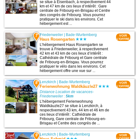
se situe à Eisenbach, à respectivement 44
km et 47 km de ces lieux d’intérêt : Gare
centrale de Fribourg-en-Brisgau et Centre
des congrès de Fribourg. Vous pourrez
pratiquer le ski dans les environs. Cet
hébergement est ...
Friedenweiler
|
Bade-Wurtemberg
7
VOIR
Haus Rosengarten
L'OFFRE
L’hébergement Haus Rosengarten se
trouve à Friedenweiler, à respectivement
42 km et 43 km de ces lieux d’intérêt :
Cathédrale de Fribourg et Gare centrale
de Fribourg-en-Brisgau. Vous pourrez
pratiquer le vélo dans les environs. Cet
hébergement offre une vue sur ...
Lenzkirch
|
Bade-Wurtemberg
8
VOIR
Ferienwohnung Waldkäuzle27
L'OFFRE
Distance Location de vacances-
Friedenweiler :
5km
L’hébergement Ferienwohnung
Waldkäuzle27 se situe à Lenzkirch, à
respectivement 43 km, 44 km et 46 km de
ces lieux d’intérêt : Cathédrale de
Fribourg, Gare centrale de Fribourg-en-
Brisgau et Centre des congrès de ...
Lenzkirch
|
Bade-Wurtemberg
9
VOIR
Haus Schmid
L'OFFRE