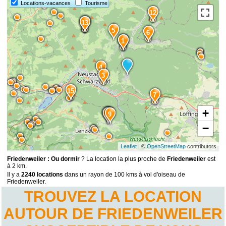
Locations-vacances
Tourisme
12
14
13
5
6
2
1
4
3
15
7
+
11
8
10
9
−
Leaflet
| ©
OpenStreetMap
contributors
Friedenweiler : Ou dormir
? La location la plus proche de
Friedenweiler
est
à 2 km.
Il y a
2240 locations
dans un rayon de 100 kms à vol d'oiseau de
Friedenweiler.
TROUVEZ LA LOCATION
AUTOUR DE FRIEDENWEILER