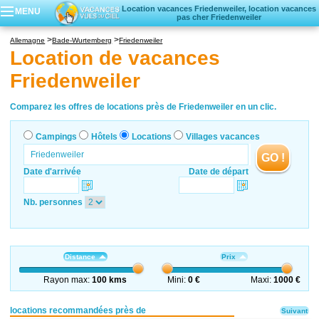
Location vacances Friedenweiler, location vacances
MENU
pas cher Friedenweiler
Campings
Allemagne
Bade-Wurtemberg
Friedenweiler
Hôtels
Location de vacances
Locations vacances
Friedenweiler
Villages vacances
Comparez les offres de locations près de Friedenweiler en un clic.
Campings
Hôtels
Locations
Villages vacances
GO !
Date d'arrivée
Date de départ
Nb. personnes
Distance
Prix
Rayon max:
100 kms
Mini:
0 €
Maxi:
1000 €
locations recommandées près de
Suivant