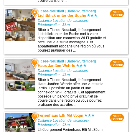
trouve dans une ...
Titisee-Neustadt
|
Bade-Wurtemberg
4
VOIR
Lichtblick unter der Buche
L'OFFRE
Distance Location de vacances-
Friedenweiler :
3km
Situé à Titisee-Neustadt, l’hébergement
Lichtblick unter der Buche met à votre
disposition une connexion Wi-Fi gratuite et
offre une vue sur la montagne. Cet
appartement est dans une région où vous
pourrez pratiquer des ...
Titisee-Neustadt
|
Bade-Wurtemberg
5
VOIR
Haus Janßen-Wehrle
L'OFFRE
Distance Location de vacances-
Friedenweiler :
4km
Situé à Titisee-Neustadt, l’hébergement
Haus Janßen-Wehrle offre une vue sur le
jardin. Il possède un jardin et une
connexion Wi-Fi gratuite. Cet appartement
possède un parking privé gratuit et se
trouve dans une région où vous pourrez
pratiquer des activités ...
Ferienhaus Elfi Mit 85qm
6
VOIR
L'OFFRE
Distance Location de vacances-
Friedenweiler :
4km
L’hébergement Ferienhaus Elfi Mit 85qm