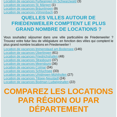
Location de vacances Furtwangen im Schwarzwald
(3)
Location de vacances St. Märgen
(1)
Location de vacances Bräunlingen
(9)
Location de vacances Vöhrenbach
(2)
QUELLES VILLES AUTOUR DE
FRIEDENWEILER COMPTENT LE PLUS
GRAND NOMBRE DE LOCATIONS ?
Vous souhaitez séjourner dans une ville particulière de Friedenweiler ?
Trouvez votre futur lieu de villégiature en fonction des villes qui comptent le
plus grand nombre locations en Friedenweiler !
Location de vacances Immenstaad am Bodensee
(146)
Location de vacances Überlingen
(61)
Location de vacances Friedrichshafen
(48)
Location de vacances Strasbourg
(37)
Location de vacances Meersburg
(36)
Location de vacances Colmar
(34)
Location de vacances Schluchsee
(33)
Location de vacances Uhldingen-Mühlhofen
(27)
Location de vacances Titisee-Neustadt
(24)
Location de vacances Bodman-Ludwigshafen
(22)
COMPAREZ LES LOCATIONS
PAR RÉGION OU PAR
DÉPARTEMENT