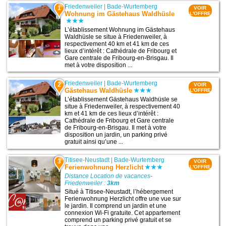
Friedenweiler
|
Bade-Wurtemberg
1
VOIR
Wohnung im Gästehaus Waldhüsle
L'OFFRE
L’établissement Wohnung im Gästehaus
Waldhüsle se situe à Friedenweiler, à
respectivement 40 km et 41 km de ces
lieux d’intérêt : Cathédrale de Fribourg et
Gare centrale de Fribourg-en-Brisgau. Il
met à votre disposition ...
Friedenweiler
|
Bade-Wurtemberg
2
VOIR
Gästehaus Waldhüsle
L'OFFRE
L’établissement Gästehaus Waldhüsle se
situe à Friedenweiler, à respectivement 40
km et 41 km de ces lieux d’intérêt :
Cathédrale de Fribourg et Gare centrale
de Fribourg-en-Brisgau. Il met à votre
disposition un jardin, un parking privé
gratuit ainsi qu’une ...
Titisee-Neustadt
|
Bade-Wurtemberg
3
VOIR
Ferienwohnung Herzlicht
L'OFFRE
Distance Location de vacances-
Friedenweiler :
3km
Situé à Titisee-Neustadt, l’hébergement
Ferienwohnung Herzlicht offre une vue sur
le jardin. Il comprend un jardin et une
connexion Wi-Fi gratuite. Cet appartement
comprend un parking privé gratuit et se