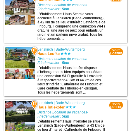
Distance Location de vacances-
Friedenweiler :
5km
L’établissement Haus Schmid vous
accueille à Lenzkirch (Bade-Wurtemberg),
à 42 km de ce lieu d’intérêt : Cathédrale de
Fribourg. Il comprend une connexion Wi-Fi
gratuite, une aire de jeux pour enfants, un
jardin et un parking privé gratuit. Tous les
hébergements ...
Lenzkirch
|
Bade-Wurtemberg
10
VOIR
Haus Leufke
L'OFFRE
Distance Location de vacances-
Friedenweiler :
5km
L’établissement Haus Leufke dispose
d'hébergements bien équipés possédant
une connexion Wi-Fi gratuite à Lenzkirch,
à respectivement 43 km et 44 km de ces
lieux d’intérêt : Cathédrale de Fribourg et
Gare centrale de Fribourg-en-Brisgau.
Tous les hébergements sont ...
Lenzkirch
|
Bade-Wurtemberg
11
VOIR
Haus Intlekofer
L'OFFRE
Distance Location de vacances-
Friedenweiler :
5km
L’établissement Haus Intlekofer se situe à
Lenzkirch (Bade-Wurtemberg), à 43 km de
ce lieu d’intérêt : Cathédrale de Fribourg. Il