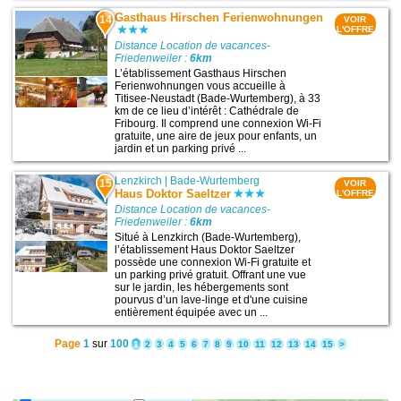
Gasthaus Hirschen Ferienwohnungen
14
VOIR
L'OFFRE
Distance Location de vacances-
Friedenweiler :
6km
L’établissement Gasthaus Hirschen
Ferienwohnungen vous accueille à
Titisee-Neustadt (Bade-Wurtemberg), à 33
km de ce lieu d’intérêt : Cathédrale de
Fribourg. Il comprend une connexion Wi-Fi
gratuite, une aire de jeux pour enfants, un
jardin et un parking privé ...
Lenzkirch
|
Bade-Wurtemberg
15
VOIR
Haus Doktor Saeltzer
L'OFFRE
Distance Location de vacances-
Friedenweiler :
6km
Situé à Lenzkirch (Bade-Wurtemberg),
l’établissement Haus Doktor Saeltzer
possède une connexion Wi-Fi gratuite et
un parking privé gratuit. Offrant une vue
sur le jardin, les hébergements sont
pourvus d’un lave-linge et d'une cuisine
entièrement équipée avec un ...
Page
1
sur
100
1
2
3
4
5
6
7
8
9
10
11
12
13
14
15
>