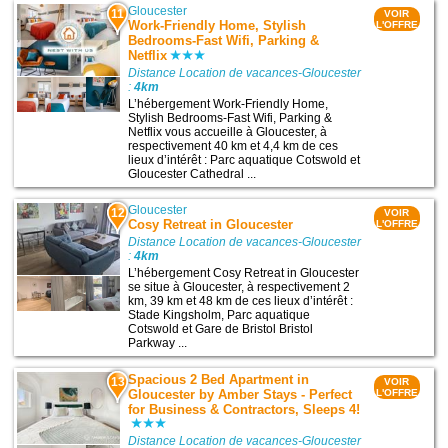
Gloucester
11
VOIR
Work-Friendly Home, Stylish
L'OFFRE
Bedrooms-Fast Wifi, Parking &
Netflix
Distance Location de vacances-Gloucester
:
4km
L’hébergement Work-Friendly Home,
Stylish Bedrooms-Fast Wifi, Parking &
Netflix vous accueille à Gloucester, à
respectivement 40 km et 4,4 km de ces
lieux d’intérêt : Parc aquatique Cotswold et
Gloucester Cathedral ...
Gloucester
12
VOIR
Cosy Retreat in Gloucester
L'OFFRE
Distance Location de vacances-Gloucester
:
4km
L’hébergement Cosy Retreat in Gloucester
se situe à Gloucester, à respectivement 2
km, 39 km et 48 km de ces lieux d’intérêt :
Stade Kingsholm, Parc aquatique
Cotswold et Gare de Bristol Bristol
Parkway ...
Spacious 2 Bed Apartment in
13
VOIR
Gloucester by Amber Stays - Perfect
L'OFFRE
for Business & Contractors, Sleeps 4!
Distance Location de vacances-Gloucester