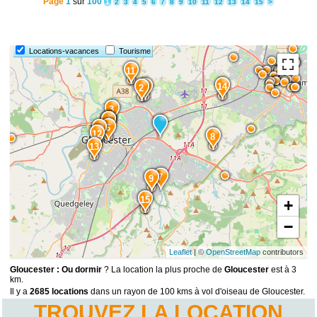
Page
1
sur
100
1
2
3
4
5
6
7
8
9
10
11
12
13
14
15
>
Locations-vacances
Tourisme
11
14
1
2
3
5
4
6
10
12
8
13
7
9
15
+
−
Leaflet
| ©
OpenStreetMap
contributors
Gloucester : Ou dormir
? La location la plus proche de
Gloucester
est à 3
km.
Il y a
2685 locations
dans un rayon de 100 kms à vol d'oiseau de Gloucester.
TROUVEZ LA LOCATION