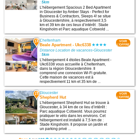
:
5km
L’hébergement Spacious 2 Bed Apartment
in Gloucester by Amber Stays - Perfect for
Business & Contractors, Sleeps 4! se situe
à Gloucestershire, à respectivement 3,5
km et 39 km de ces lieux d’intérêt : Stade
Kingsholm et Parc aquatique Cotswold ...
Cheltenham
14
VOIR
Beale Apartment - Ukc6338
L'OFFRE
Distance Location de vacances-Gloucester
:
5km
L’hébergement 4 étoiles Beale Apartment -
Ukc6338 vous accueille à Cheltenham,
dans la région Gloucestershire. Il
comprend une connexion Wi-Fi gratuite.
Cette maison de vacances est à
respectivement 11 km et 35 km de ...
Gloucester
15
VOIR
Shepherd Hut
L'OFFRE
L’hébergement Shepherd Hut se trouve à
Gloucester, à 34 km de ce lieu d’intérêt :
Parc aquatique Cotswold. Vous pourrez
pratiquer le vélo dans les environs. Cet
hébergement est installé à 7,5 km de :
Stade Kingsholm. Il propose un jardin et
un parking privé ...