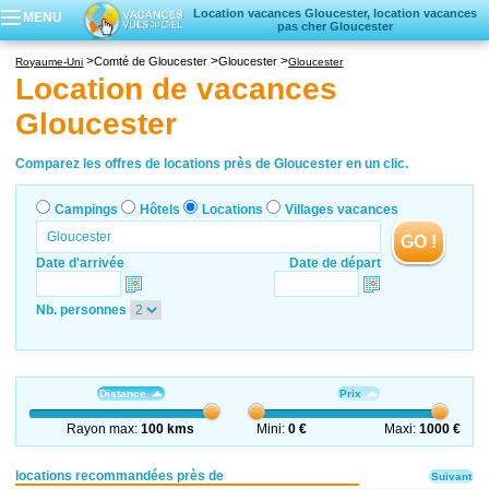
Location vacances Gloucester, location vacances
MENU
pas cher Gloucester
Campings
Comté de Gloucester
Gloucester
Royaume-Uni
Gloucester
Hôtels
Location de vacances
Locations vacances
Gloucester
Villages vacances
Comparez les offres de locations près de Gloucester en un clic.
Campings
Hôtels
Locations
Villages vacances
GO !
Date d'arrivée
Date de départ
Nb. personnes
Distance
Prix
Rayon max:
100 kms
Mini:
0 €
Maxi:
1000 €
locations recommandées près de
Suivant