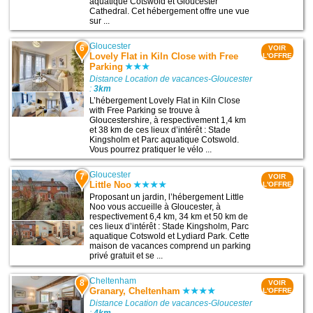
aquatique Cotswold et Gloucester
Cathedral. Cet hébergement offre une vue
sur ...
Gloucester
6
VOIR
Lovely Flat in Kiln Close with Free
L'OFFRE
Parking
Distance Location de vacances-Gloucester
:
3km
L’hébergement Lovely Flat in Kiln Close
with Free Parking se trouve à
Gloucestershire, à respectivement 1,4 km
et 38 km de ces lieux d’intérêt : Stade
Kingsholm et Parc aquatique Cotswold.
Vous pourrez pratiquer le vélo ...
Gloucester
7
VOIR
Little Noo
L'OFFRE
Proposant un jardin, l’hébergement Little
Noo vous accueille à Gloucester, à
respectivement 6,4 km, 34 km et 50 km de
ces lieux d’intérêt : Stade Kingsholm, Parc
aquatique Cotswold et Lydiard Park. Cette
maison de vacances comprend un parking
privé gratuit et se ...
Cheltenham
8
VOIR
Granary, Cheltenham
L'OFFRE
Distance Location de vacances-Gloucester