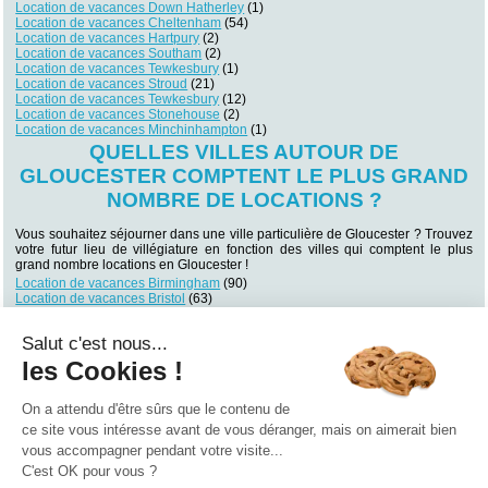
Location de vacances Down Hatherley
(1)
Location de vacances Cheltenham
(54)
Location de vacances Hartpury
(2)
Location de vacances Southam
(2)
Location de vacances Tewkesbury
(1)
Location de vacances Stroud
(21)
Location de vacances Tewkesbury
(12)
Location de vacances Stonehouse
(2)
Location de vacances Minchinhampton
(1)
QUELLES VILLES AUTOUR DE
GLOUCESTER COMPTENT LE PLUS GRAND
NOMBRE DE LOCATIONS ?
Vous souhaitez séjourner dans une ville particulière de Gloucester ? Trouvez
votre futur lieu de villégiature en fonction des villes qui comptent le plus
grand nombre locations en Gloucester !
Location de vacances Birmingham
(90)
Location de vacances Bristol
(63)
Location de vacances Bath
(60)
Location de vacances Cheltenham
(54)
Salut c'est nous...
Location de vacances Leominster
(41)
Location de vacances Stratford-upon-Avon
(41)
les Cookies !
Location de vacances Cardiff
(38)
Location de vacances Wolverhampton
(38)
Location de vacances Bristol
(36)
On a attendu d'être sûrs que le contenu de
Location de vacances Oxford
(36)
ce site vous intéresse avant de vous déranger, mais on aimerait bien
vous accompagner pendant votre visite...
Qui sommes nous ?
|
Contactez-nous
|
Nos partenaires
C'est OK pour vous ?