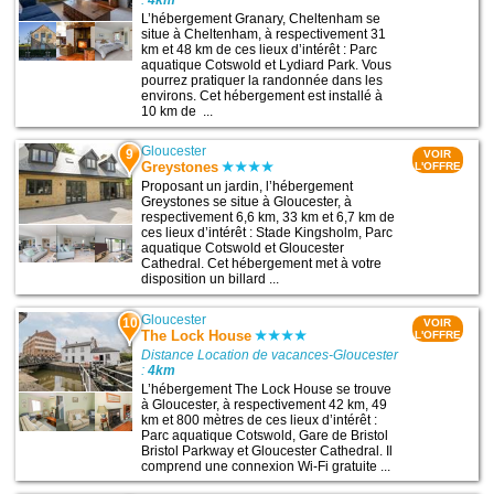
:
4km
L’hébergement Granary, Cheltenham se
situe à Cheltenham, à respectivement 31
km et 48 km de ces lieux d’intérêt : Parc
aquatique Cotswold et Lydiard Park. Vous
pourrez pratiquer la randonnée dans les
environs. Cet hébergement est installé à
10 km de ...
Gloucester
9
VOIR
Greystones
L'OFFRE
Proposant un jardin, l’hébergement
Greystones se situe à Gloucester, à
respectivement 6,6 km, 33 km et 6,7 km de
ces lieux d’intérêt : Stade Kingsholm, Parc
aquatique Cotswold et Gloucester
Cathedral. Cet hébergement met à votre
disposition un billard ...
Gloucester
10
VOIR
The Lock House
L'OFFRE
Distance Location de vacances-Gloucester
:
4km
L’hébergement The Lock House se trouve
à Gloucester, à respectivement 42 km, 49
km et 800 mètres de ces lieux d’intérêt :
Parc aquatique Cotswold, Gare de Bristol
Bristol Parkway et Gloucester Cathedral. Il
comprend une connexion Wi-Fi gratuite ...