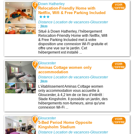
Down Hatherley
1
VOIR
Relocation-Friendly Home with
L'OFFRE
Netflix, Wifi & Free Parking Included
Distance Location de vacances-Gloucester
:
3km
Situé à Down Hatherley, l’hébergement
Relocation-Friendly Home with Netflix, Wifi
& Free Parking Included met à votre
disposition une connexion Wi-Fi gratuite et
offre une vue sur le jardin. Cet
hébergement est installé ...
Gloucester
2
VOIR
Aminas Cottage women only
L'OFFRE
accommodation
Distance Location de vacances-Gloucester
:
3km
L’établissement Aminas Cottage women
only accommodation vous accueille à
Gloucester, à 4,2 km de ce lieu d’intérêt :
Stade Kingsholm. Il possède un jardin, des
hébergements non-fumeurs, ainsi qu'une
connexion Wi-Fi ...
Gloucester
3
VOIR
5-Bed Period Home Opposite
L'OFFRE
Kingsholm Stadium
Distance Location de vacances-Gloucester