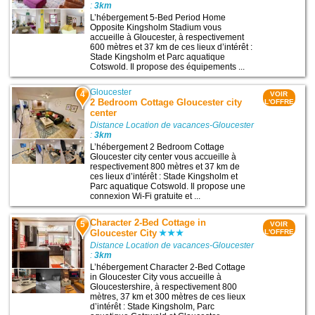
:
3km
L’hébergement 5-Bed Period Home
Opposite Kingsholm Stadium vous
accueille à Gloucester, à respectivement
600 mètres et 37 km de ces lieux d’intérêt :
Stade Kingsholm et Parc aquatique
Cotswold. Il propose des équipements ...
Gloucester
4
VOIR
2 Bedroom Cottage Gloucester city
L'OFFRE
center
Distance Location de vacances-Gloucester
:
3km
L’hébergement 2 Bedroom Cottage
Gloucester city center vous accueille à
respectivement 800 mètres et 37 km de
ces lieux d’intérêt : Stade Kingsholm et
Parc aquatique Cotswold. Il propose une
connexion Wi-Fi gratuite et ...
Character 2-Bed Cottage in
5
VOIR
Gloucester City
L'OFFRE
Distance Location de vacances-Gloucester
:
3km
L’hébergement Character 2-Bed Cottage
in Gloucester City vous accueille à
Gloucestershire, à respectivement 800
mètres, 37 km et 300 mètres de ces lieux
d’intérêt : Stade Kingsholm, Parc