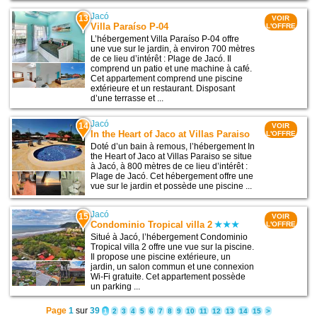
Jacó
13
VOIR
Villa Paraíso P-04
L'OFFRE
L’hébergement Villa Paraíso P-04 offre
une vue sur le jardin, à environ 700 mètres
de ce lieu d’intérêt : Plage de Jacó. Il
comprend un patio et une machine à café.
Cet appartement comprend une piscine
extérieure et un restaurant. Disposant
d’une terrasse et ...
Jacó
14
VOIR
In the Heart of Jaco at Villas Paraiso
L'OFFRE
Doté d’un bain à remous, l’hébergement In
the Heart of Jaco at Villas Paraiso se situe
à Jacó, à 800 mètres de ce lieu d’intérêt :
Plage de Jacó. Cet hébergement offre une
vue sur le jardin et possède une piscine ...
Jacó
15
VOIR
Condominio Tropical villa 2
L'OFFRE
Situé à Jacó, l’hébergement Condominio
Tropical villa 2 offre une vue sur la piscine.
Il propose une piscine extérieure, un
jardin, un salon commun et une connexion
Wi-Fi gratuite. Cet appartement possède
un parking ...
Page
1
sur
39
1
2
3
4
5
6
7
8
9
10
11
12
13
14
15
>