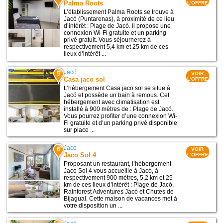
Palma Roots
L'OFFRE
L’établissement Palma Roots se trouve à
Jacó (Puntarenas), à proximité de ce lieu
d’intérêt : Plage de Jacó. Il propose une
connexion Wi-Fi gratuite et un parking
privé gratuit. Vous séjournerez à
respectivement 5,4 km et 25 km de ces
lieux d’intérêt ...
Jacó
5
VOIR
Casa jaco sol
L'OFFRE
L’hébergement Casa jaco sol se situe à
Jacó et possède un bain à remous. Cet
hébergement avec climatisation est
installé à 900 mètres de : Plage de Jacó.
Vous pourrez profiter d’une connexion Wi-
Fi gratuite et d’un parking privé disponible
sur place ...
Jacó
6
VOIR
Jaco Sol 4
L'OFFRE
Proposant un restaurant, l’hébergement
Jaco Sol 4 vous accueille à Jacó, à
respectivement 900 mètres, 5,2 km et 25
km de ces lieux d’intérêt : Plage de Jacó,
Rainforest Adventures Jacó et Chutes de
Bijagual. Cette maison de vacances met à
votre disposition un ...