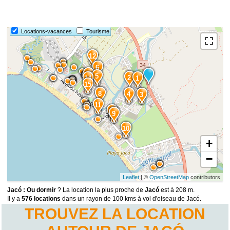
Locations-vacances
Tourisme
12
6
13
5
2
14
1
15
8
4
3
11
7
9
10
+
−
Leaflet
| ©
OpenStreetMap
contributors
Jacó : Ou dormir
? La location la plus proche de
Jacó
est à 208 m.
Il y a
576 locations
dans un rayon de 100 kms à vol d'oiseau de Jacó.
TROUVEZ LA LOCATION