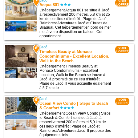
Jacó
7
VOIR
Acqua 801
L'OFFRE
L’hébergement Acqua 801 se situe à Jacó,
à respectivement 200 mètres, 5,8 km et 25
km de ces lieux d’intérêt : Plage de Jacó,
Rainforest Adventures Jacó et Chutes de
Bijagual. Cet hébergement en bord de mer
met à votre disposition un balcon. Cet
appartement ...
Jacó
8
VOIR
Timeless Beauty at Monaco
L'OFFRE
Condominiums - Excellent Location,
Walk to the Beach
L’hébergement Timeless Beauty at
Monaco Condominiums - Excellent
Location, Walk to the Beach se trouve à
Jacó, à proximité de ce lieu d’intérêt :
Plage de Jacó. Il vous accueille également
à 5,7 km de ...
Jacó
9
VOIR
Ocean View Condo | Steps to Beach
L'OFFRE
& Comfort
L’hébergement Ocean View Condo | Steps
to Beach & Comfort se situe à Jacó, à
respectivement 200 mètres et 5,9 km de
ces lieux d’intérêt : Plage de Jacó et
Rainforest Adventures Jacó. Il propose des
équipements tels ...