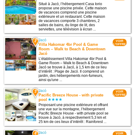
Situé à Jacó, l’hébergement Casa Iorio
propose une piscine privée. Cette maison
de vacances comprend une piscine
extérieure et un restaurant. Cette maison
de vacances comporte 3 chambres, 2
salles de bains, du linge de lit, des
serviettes, une télévision à écran ...
Jacó
2
VOIR
Villa Hakomar 4br Pool & Game
L'OFFRE
Room – Walk to Beach & Downtown
Jacó
L’établissement Villa Hakomar 4br Pool &
Game Room – Walk to Beach & Downtown
Jacó se trouve à Jacó, à 1,5 km de ce lieu
d’intérêt : Plage de Jacó. Il comprend un
jardin, des hébergements non-fumeurs,
ainsi qu'une ...
Jacó
3
VOIR
Pacific Breeze House - with private
L'OFFRE
pool
Proposant une piscine extérieure et offrant
une vue sur la montagne, l’hébergement
Pacific Breeze House - with private pool se
trouve à Jacó, à respectivement 5,3 km et
25 km de ces lieux d’intérêt : Rainforest ...
Jacó
4
VOIR