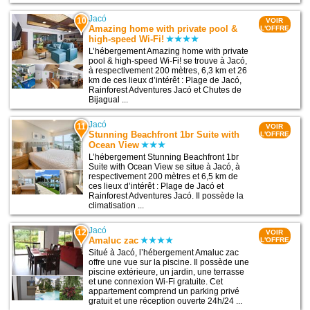
Jacó
10
VOIR
Amazing home with private pool &
L'OFFRE
high-speed Wi-Fi!
L’hébergement Amazing home with private
pool & high-speed Wi-Fi! se trouve à Jacó,
à respectivement 200 mètres, 6,3 km et 26
km de ces lieux d’intérêt : Plage de Jacó,
Rainforest Adventures Jacó et Chutes de
Bijagual ...
Jacó
11
VOIR
Stunning Beachfront 1br Suite with
L'OFFRE
Ocean View
L’hébergement Stunning Beachfront 1br
Suite with Ocean View se situe à Jacó, à
respectivement 200 mètres et 6,5 km de
ces lieux d’intérêt : Plage de Jacó et
Rainforest Adventures Jacó. Il possède la
climatisation ...
Jacó
12
VOIR
Amaluc zac
L'OFFRE
Situé à Jacó, l’hébergement Amaluc zac
offre une vue sur la piscine. Il possède une
piscine extérieure, un jardin, une terrasse
et une connexion Wi-Fi gratuite. Cet
appartement comprend un parking privé
gratuit et une réception ouverte 24h/24 ...