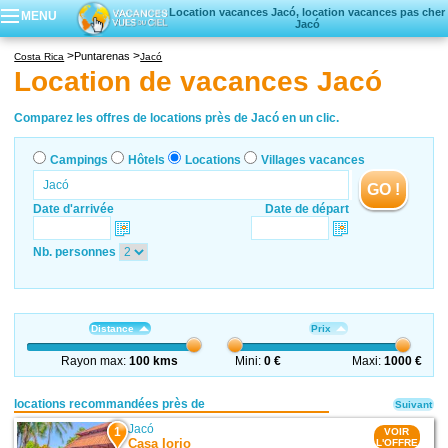
Location vacances Jacó, location vacances pas cher
MENU
Jacó
Campings
Puntarenas
Costa Rica
Jacó
Hôtels
Location de vacances Jacó
Locations vacances
Villages vacances
Comparez les offres de locations près de Jacó en un clic.
Campings
Hôtels
Locations
Villages vacances
GO !
Date d'arrivée
Date de départ
Nb. personnes
Distance
Prix
Rayon max:
100 kms
Mini:
0 €
Maxi:
1000 €
locations recommandées près de
Suivant
Jacó
1
VOIR
Casa Iorio
L'OFFRE