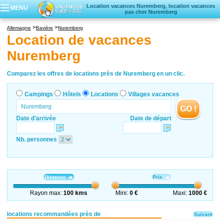
Location vacances Nuremberg, location vacances
MENU
pas cher Nuremberg
Campings
Allemagne
Bavière
Nuremberg
Hôtels
Location de vacances
Locations vacances
Nuremberg
Villages vacances
Comparez les offres de locations près de Nuremberg en un clic.
Campings
Hôtels
Locations
Villages vacances
GO !
Date d'arrivée
Date de départ
Nb. personnes
Distance
Prix
Rayon max:
100 kms
Mini:
0 €
Maxi:
1000 €
locations recommandées près de
Suivant