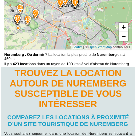
2
3
7
6
5
4
12
9
15
14
10
+
−
Leaflet
| ©
OpenStreetMap
contributors
Nuremberg : Ou dormir
? La location la plus proche de
Nuremberg
est à
450 m.
Il y a
423 locations
dans un rayon de 100 kms à vol d'oiseau de Nuremberg.
TROUVEZ LA LOCATION
AUTOUR DE NUREMBERG
SUSCEPTIBLE DE VOUS
INTÉRESSER
COMPAREZ LES LOCATIONS À PROXIMITÉ
D’UN SITE TOURISTIQUE DE NUREMBERG
Vous souhaitez séjourner dans une location de Nuremberg se trouvant à