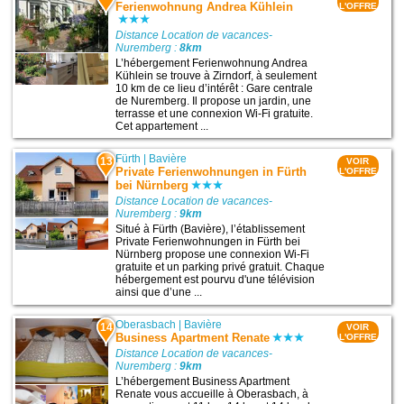
Ferienwohnung Andrea Kühlein
L'OFFRE
Distance Location de vacances-
Nuremberg :
8km
L’hébergement Ferienwohnung Andrea
Kühlein se trouve à Zirndorf, à seulement
10 km de ce lieu d’intérêt : Gare centrale
de Nuremberg. Il propose un jardin, une
terrasse et une connexion Wi-Fi gratuite.
Cet appartement ...
Fürth
|
Bavière
13
VOIR
Private Ferienwohnungen in Fürth
L'OFFRE
bei Nürnberg
Distance Location de vacances-
Nuremberg :
9km
Situé à Fürth (Bavière), l’établissement
Private Ferienwohnungen in Fürth bei
Nürnberg propose une connexion Wi-Fi
gratuite et un parking privé gratuit. Chaque
hébergement est pourvu d'une télévision
ainsi que d’une ...
Oberasbach
|
Bavière
14
VOIR
Business Apartment Renate
L'OFFRE
Distance Location de vacances-
Nuremberg :
9km
L’hébergement Business Apartment
Renate vous accueille à Oberasbach, à