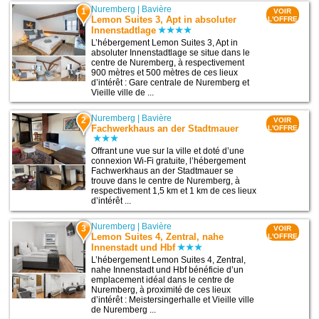
Nuremberg
|
Bavière
1
VOIR
Lemon Suites 3, Apt in absoluter
L'OFFRE
Innenstadtlage
L’hébergement Lemon Suites 3, Apt in
absoluter Innenstadtlage se situe dans le
centre de Nuremberg, à respectivement
900 mètres et 500 mètres de ces lieux
d’intérêt : Gare centrale de Nuremberg et
Vieille ville de ...
Nuremberg
|
Bavière
2
VOIR
Fachwerkhaus an der Stadtmauer
L'OFFRE
Offrant une vue sur la ville et doté d’une
connexion Wi-Fi gratuite, l’hébergement
Fachwerkhaus an der Stadtmauer se
trouve dans le centre de Nuremberg, à
respectivement 1,5 km et 1 km de ces lieux
d’intérêt ...
Nuremberg
|
Bavière
3
VOIR
Lemon Suites 4, Zentral, nahe
L'OFFRE
Innenstadt und Hbf
L’hébergement Lemon Suites 4, Zentral,
nahe Innenstadt und Hbf bénéficie d’un
emplacement idéal dans le centre de
Nuremberg, à proximité de ces lieux
d’intérêt : Meistersingerhalle et Vieille ville
de Nuremberg ...