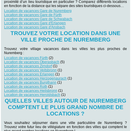
proximité d’un lieu touristique en particulier ? Comparez différents locations
en fonction de la distance qui les sépare des sites touristiques ci-dessous…
Location de vacances Gare de Nuremberg
Location de vacances Gare de Fürth
Location de vacances Gare de Schwabach
Location de vacances Gare d'Erlangen
Location de vacances Gare d'Ansbach
TROUVEZ VOTRE LOCATION DANS UNE
VILLE PROCHE DE NUREMBERG
Trouvez votre village vacances dans les villes les plus proches de
Nuremberg :
Location de vacances Fürth
(2)
Location de vacances Oberasbach
(5)
Location de vacances Zirndorf
(1)
Location de vacances Veitsbronn
(1)
Location de vacances Erlangen
(1)
Location de vacances Herzogenaurach
(1)
Location de vacances Burgthann
(1)
Location de vacances Roth
(1)
Location de vacances Heilsbronn
(1)
Location de vacances Heroldsbach
(1)
QUELLES VILLES AUTOUR DE NUREMBERG
COMPTENT LE PLUS GRAND NOMBRE DE
LOCATIONS ?
Vous souhaitez séjourner dans une ville particulière de Nuremberg ?
Trouvez votre futur lieu de villégiature en fonction des villes qui comptent le
plus grand nombre locations en Nuremberg !