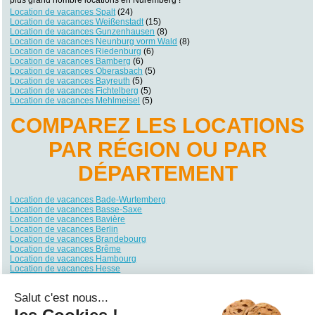
Location de vacances Spalt
(24)
Location de vacances Weißenstadt
(15)
Location de vacances Gunzenhausen
(8)
Location de vacances Neunburg vorm Wald
(8)
Location de vacances Riedenburg
(6)
Location de vacances Bamberg
(6)
Location de vacances Oberasbach
(5)
Location de vacances Bayreuth
(5)
Location de vacances Fichtelberg
(5)
Location de vacances Mehlmeisel
(5)
COMPAREZ LES LOCATIONS
PAR RÉGION OU PAR
DÉPARTEMENT
Location de vacances Bade-Wurtemberg
Location de vacances Basse-Saxe
Location de vacances Bavière
Location de vacances Berlin
Location de vacances Brandebourg
Location de vacances Brême
Location de vacances Hambourg
Location de vacances Hesse
Location de vacances Mecklembourg-Poméranie
Location de vacances Rhénanie du Nord-Westphalie
Salut c'est nous...
Location de vacances Rhénanie-Palatinat
Location de vacances Sarre