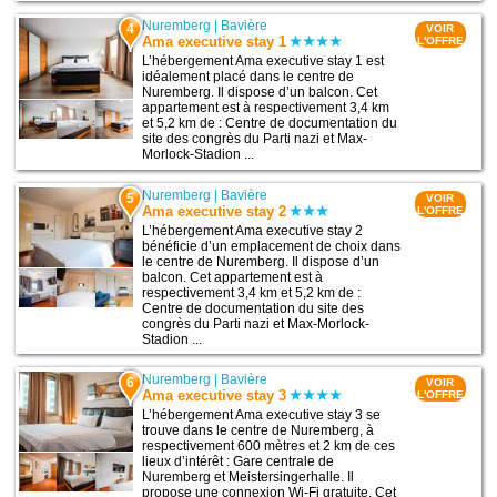
Nuremberg
|
Bavière
4
VOIR
Ama executive stay 1
L'OFFRE
L’hébergement Ama executive stay 1 est
idéalement placé dans le centre de
Nuremberg. Il dispose d’un balcon. Cet
appartement est à respectivement 3,4 km
et 5,2 km de : Centre de documentation du
site des congrès du Parti nazi et Max-
Morlock-Stadion ...
Nuremberg
|
Bavière
5
VOIR
Ama executive stay 2
L'OFFRE
L’hébergement Ama executive stay 2
bénéficie d’un emplacement de choix dans
le centre de Nuremberg. Il dispose d’un
balcon. Cet appartement est à
respectivement 3,4 km et 5,2 km de :
Centre de documentation du site des
congrès du Parti nazi et Max-Morlock-
Stadion ...
Nuremberg
|
Bavière
6
VOIR
Ama executive stay 3
L'OFFRE
L’hébergement Ama executive stay 3 se
trouve dans le centre de Nuremberg, à
respectivement 600 mètres et 2 km de ces
lieux d’intérêt : Gare centrale de
Nuremberg et Meistersingerhalle. Il
propose une connexion Wi-Fi gratuite. Cet