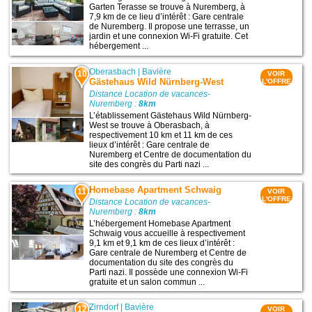
Garten Terasse se trouve à Nuremberg, à
7,9 km de ce lieu d’intérêt : Gare centrale
de Nuremberg. Il propose une terrasse, un
jardin et une connexion Wi-Fi gratuite. Cet
hébergement ...
Oberasbach
|
Bavière
10
VOIR
Gästehaus Wild Nürnberg-West
L'OFFRE
Distance Location de vacances-
Nuremberg :
8km
L’établissement Gästehaus Wild Nürnberg-
West se trouve à Oberasbach, à
respectivement 10 km et 11 km de ces
lieux d’intérêt : Gare centrale de
Nuremberg et Centre de documentation du
site des congrès du Parti nazi ...
Homebase Apartment Schwaig
11
VOIR
L'OFFRE
Distance Location de vacances-
Nuremberg :
8km
L’hébergement Homebase Apartment
Schwaig vous accueille à respectivement
9,1 km et 9,1 km de ces lieux d’intérêt :
Gare centrale de Nuremberg et Centre de
documentation du site des congrès du
Parti nazi. Il possède une connexion Wi-Fi
gratuite et un salon commun ...
Zirndorf
|
Bavière
12
VOIR