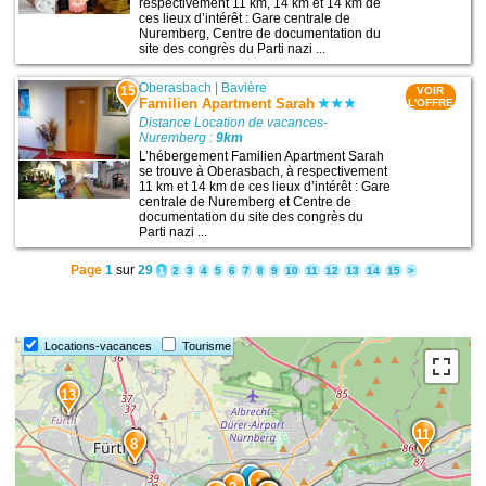
respectivement 11 km, 14 km et 14 km de
ces lieux d’intérêt : Gare centrale de
Nuremberg, Centre de documentation du
site des congrès du Parti nazi ...
Oberasbach
|
Bavière
15
VOIR
Familien Apartment Sarah
L'OFFRE
Distance Location de vacances-
Nuremberg :
9km
L’hébergement Familien Apartment Sarah
se trouve à Oberasbach, à respectivement
11 km et 14 km de ces lieux d’intérêt : Gare
centrale de Nuremberg et Centre de
documentation du site des congrès du
Parti nazi ...
Page
1
sur
29
1
2
3
4
5
6
7
8
9
10
11
12
13
14
15
>
Locations-vacances
Tourisme
13
11
8
1