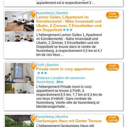
appartement est à respectivement 3 ...
Nuremberg
|
Bavière
7
VOIR
Lemon Suites 1,Apartment im
L'OFFRE
Künstlerviertel - Nähe Innenstadt und
Ubahn, 2 Zimmer, 3 Einzelbetten und
ein Doppelbett
L’hébergement Lemon Suites 1, Apartment
im Künstlerviertel - Nähe Innenstadt und
Ubahn, 2 Zimmer, 3 Einzelbetten und ein
Doppelbett se trouve dans le centre de
Nuremberg, à respectivement 4,5 km et 4,7
km de ces lieux ...
Fürth
|
Bavière
8
VOIR
Private room in cozy appartment
L'OFFRE
Distance Location de vacances-
Nuremberg :
6km
L’hébergement Private room in cozy
appartment se trouve à Fürth, à
respectivement 6,5 km, 7,7 km et 9,3 km de
ces lieux d’intérêt : Gare centrale de
Nuremberg, Vieille ville de Nuremberg et
Meistersingerhalle ...
Nuremberg
|
Bavière
9
VOIR
Geräumiges Haus mit Garten Terasse
L'OFFRE
L’hébergement Geräumiges Haus mit