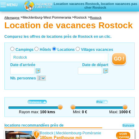
Location vacances Rostock, location vacances pas
MENU
cher Rostock
Campings
Mecklenburg-West Pommerania
Rostock
Allemagne
Rostock
Hôtels
Location de vacances Rostock
Locations vacances
Villages vacances
Comparez les offres de locations près de Rostock en un clic.
Campings
Hôtels
Locations
Villages vacances
GO !
Date d'arrivée
Date de départ
Nb. personnes
Distance
Prix
Rayon max:
100 kms
Mini:
0 €
Maxi:
1000 €
locations recommandées près de
Suivant
Rostock
|
Mecklembourg-Poméranie
1
VOIR
180qm Penthouse mit
L'OFFRE