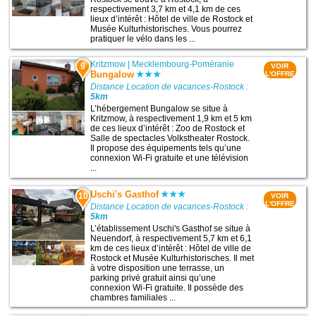
respectivement 3,7 km et 4,1 km de ces
lieux d’intérêt : Hôtel de ville de Rostock et
Musée Kulturhistorisches. Vous pourrez
pratiquer le vélo dans les ...
Kritzmow
|
Mecklembourg-Poméranie
9
VOIR
Bungalow
L'OFFRE
Distance Location de vacances-Rostock :
5km
L’hébergement Bungalow se situe à
Kritzmow, à respectivement 1,9 km et 5 km
de ces lieux d’intérêt : Zoo de Rostock et
Salle de spectacles Volkstheater Rostock.
Il propose des équipements tels qu’une
connexion Wi-Fi gratuite et une télévision
...
Uschi's Gasthof
10
VOIR
L'OFFRE
Distance Location de vacances-Rostock :
5km
L’établissement Uschi's Gasthof se situe à
Neuendorf, à respectivement 5,7 km et 6,1
km de ces lieux d’intérêt : Hôtel de ville de
Rostock et Musée Kulturhistorisches. Il met
à votre disposition une terrasse, un
parking privé gratuit ainsi qu’une
connexion Wi-Fi gratuite. Il possède des
chambres familiales ...