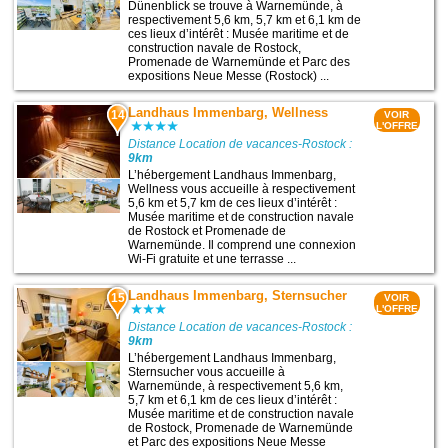
Dünenblick se trouve à Warnemünde, à
respectivement 5,6 km, 5,7 km et 6,1 km de
ces lieux d’intérêt : Musée maritime et de
construction navale de Rostock,
Promenade de Warnemünde et Parc des
expositions Neue Messe (Rostock) ...
Landhaus Immenbarg, Wellness
14
VOIR
L'OFFRE
Distance Location de vacances-Rostock :
9km
L’hébergement Landhaus Immenbarg,
Wellness vous accueille à respectivement
5,6 km et 5,7 km de ces lieux d’intérêt :
Musée maritime et de construction navale
de Rostock et Promenade de
Warnemünde. Il comprend une connexion
Wi-Fi gratuite et une terrasse ...
Landhaus Immenbarg, Sternsucher
15
VOIR
L'OFFRE
Distance Location de vacances-Rostock :
9km
L’hébergement Landhaus Immenbarg,
Sternsucher vous accueille à
Warnemünde, à respectivement 5,6 km,
5,7 km et 6,1 km de ces lieux d’intérêt :
Musée maritime et de construction navale
de Rostock, Promenade de Warnemünde
et Parc des expositions Neue Messe