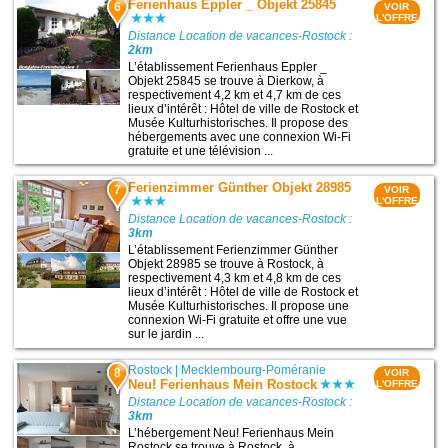
Ferienhaus Eppler _ Objekt 25845
6
VOIR
L'OFFRE
Distance Location de vacances-Rostock :
2km
L’établissement Ferienhaus Eppler _
Objekt 25845 se trouve à Dierkow, à
respectivement 4,2 km et 4,7 km de ces
lieux d’intérêt : Hôtel de ville de Rostock et
Musée Kulturhistorisches. Il propose des
hébergements avec une connexion Wi-Fi
gratuite et une télévision ...
Ferienzimmer Günther Objekt 28985
7
VOIR
L'OFFRE
Distance Location de vacances-Rostock :
3km
L’établissement Ferienzimmer Günther
Objekt 28985 se trouve à Rostock, à
respectivement 4,3 km et 4,8 km de ces
lieux d’intérêt : Hôtel de ville de Rostock et
Musée Kulturhistorisches. Il propose une
connexion Wi-Fi gratuite et offre une vue
sur le jardin ...
Rostock
|
Mecklembourg-Poméranie
8
VOIR
Neu! Ferienhaus Mein Rostock
L'OFFRE
Distance Location de vacances-Rostock :
3km
L’hébergement Neu! Ferienhaus Mein
Rostock se trouve à Rostock, à