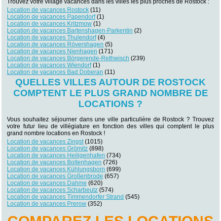
Trouvez votre village vacances dans les villes les plus proches de Rostock :
Location de vacances Rostock
(11)
Location de vacances Papendorf
(1)
Location de vacances Kritzmow
(1)
Location de vacances Bartenshagen-Parkentin
(2)
Location de vacances Thulendorf
(4)
Location de vacances Rövershagen
(5)
Location de vacances Nienhagen
(171)
Location de vacances Börgerende-Rethwisch
(239)
Location de vacances Wiendorf
(1)
Location de vacances Bad Doberan
(11)
QUELLES VILLES AUTOUR DE ROSTOCK
COMPTENT LE PLUS GRAND NOMBRE DE
LOCATIONS ?
Vous souhaitez séjourner dans une ville particulière de Rostock ? Trouvez
votre futur lieu de villégiature en fonction des villes qui comptent le plus
grand nombre locations en Rostock !
Location de vacances Zingst
(1015)
Location de vacances Grömitz
(898)
Location de vacances Heiligenhafen
(734)
Location de vacances Boltenhagen
(726)
Location de vacances Kühlungsborn
(699)
Location de vacances Großenbrode
(657)
Location de vacances Dahme
(620)
Location de vacances Scharbeutz
(574)
Location de vacances Timmendorfer Strand
(545)
Location de vacances Prerow
(352)