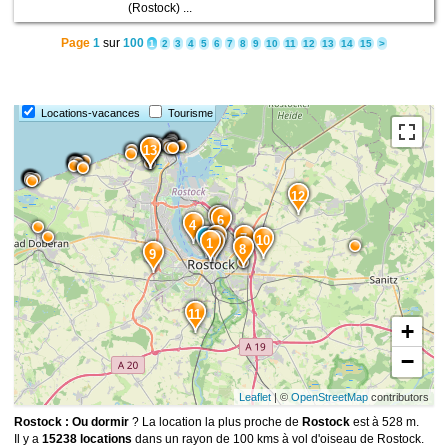
(Rostock) ...
Page
1
sur
100
1
2
3
4
5
6
7
8
9
10
11
12
13
14
15
>
Locations-vacances
Tourisme
15
14
13
12
5
6
4
3
7
10
1
2
8
9
11
+
−
Leaflet
| ©
OpenStreetMap
contributors
Rostock : Ou dormir
? La location la plus proche de
Rostock
est à 528 m.
Il y a
15238 locations
dans un rayon de 100 kms à vol d'oiseau de Rostock.