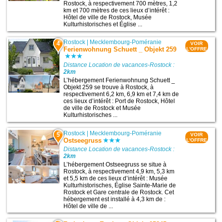
Rostock, à respectivement 700 mètres, 1,2
km et 700 mètres de ces lieux d’intérêt :
Hôtel de ville de Rostock, Musée
Kulturhistorisches et Église ...
Rostock
|
Mecklembourg-Poméranie
4
VOIR
Ferienwohnung Schuett _ Objekt 259
L'OFFRE
Distance Location de vacances-Rostock :
2km
L’hébergement Ferienwohnung Schuett _
Objekt 259 se trouve à Rostock, à
respectivement 6,2 km, 6,9 km et 7,4 km de
ces lieux d’intérêt : Port de Rostock, Hôtel
de ville de Rostock et Musée
Kulturhistorisches ...
Rostock
|
Mecklembourg-Poméranie
5
VOIR
Ostseegruss
L'OFFRE
Distance Location de vacances-Rostock :
2km
L’hébergement Ostseegruss se situe à
Rostock, à respectivement 4,9 km, 5,3 km
et 5,5 km de ces lieux d’intérêt : Musée
Kulturhistorisches, Église Sainte-Marie de
Rostock et Gare centrale de Rostock. Cet
hébergement est installé à 4,3 km de :
Hôtel de ville de ...