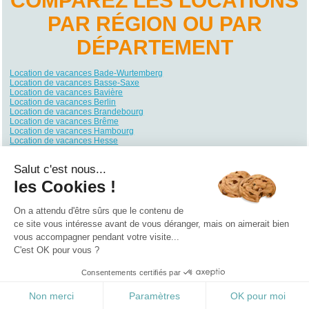
COMPAREZ LES LOCATIONS
PAR RÉGION OU PAR
DÉPARTEMENT
Location de vacances Bade-Wurtemberg
Location de vacances Basse-Saxe
Location de vacances Bavière
Location de vacances Berlin
Location de vacances Brandebourg
Location de vacances Brême
Location de vacances Hambourg
Location de vacances Hesse
Location de vacances Mecklembourg-Poméranie
Location de vacances Rhénanie du Nord-Westphalie
Salut c'est nous...
Location de vacances Rhénanie-Palatinat
Location de vacances Sarre
les Cookies !
Location de vacances Saxe
Location de vacances Saxe-Anhalt
Location de vacances Schleswig-Holstein
On a attendu d'être sûrs que le contenu de
Location de vacances Thuringe
ce site vous intéresse avant de vous déranger, mais on aimerait bien
vous accompagner pendant votre visite...
Qui sommes nous ?
|
Contactez-nous
|
Nos partenaires
C'est OK pour vous ?
Campings
Hôtels
Locations vacances
Villages vacances
Guides
Consentements certifiés par
©2021 Vacances Vues du Ciel
0.319
Non merci
Paramètres
OK pour moi