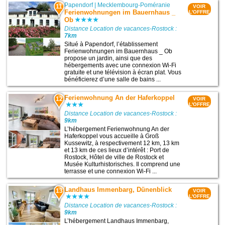
Papendorf
|
Mecklembourg-Poméranie
11
VOIR
Ferienwohnungen im Bauernhaus _
L'OFFRE
Ob
Distance Location de vacances-Rostock :
7km
Situé à Papendorf, l’établissement
Ferienwohnungen im Bauernhaus _ Ob
propose un jardin, ainsi que des
hébergements avec une connexion Wi-Fi
gratuite et une télévision à écran plat. Vous
bénéficierez d’une salle de bains ...
Ferienwohnung An der Haferkoppel
12
VOIR
L'OFFRE
Distance Location de vacances-Rostock :
9km
L’hébergement Ferienwohnung An der
Haferkoppel vous accueille à Groß
Kussewitz, à respectivement 12 km, 13 km
et 13 km de ces lieux d’intérêt : Port de
Rostock, Hôtel de ville de Rostock et
Musée Kulturhistorisches. Il comprend une
terrasse et une connexion Wi-Fi ...
Landhaus Immenbarg, Dünenblick
13
VOIR
L'OFFRE
Distance Location de vacances-Rostock :
9km
L’hébergement Landhaus Immenbarg,