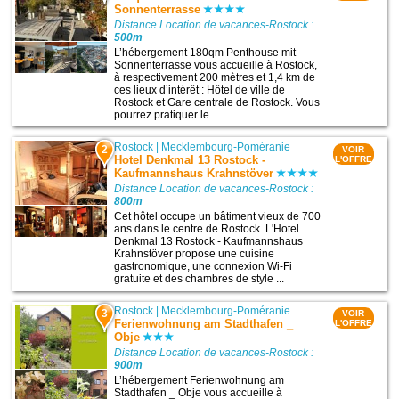
Sonnenterrasse
Distance Location de vacances-Rostock :
500m
L’hébergement 180qm Penthouse mit
Sonnenterrasse vous accueille à Rostock,
à respectivement 200 mètres et 1,4 km de
ces lieux d’intérêt : Hôtel de ville de
Rostock et Gare centrale de Rostock. Vous
pourrez pratiquer le ...
Rostock
|
Mecklembourg-Poméranie
2
VOIR
Hotel Denkmal 13 Rostock -
L'OFFRE
Kaufmannshaus Krahnstöver
Distance Location de vacances-Rostock :
800m
Cet hôtel occupe un bâtiment vieux de 700
ans dans le centre de Rostock. L'Hotel
Denkmal 13 Rostock - Kaufmannshaus
Krahnstöver propose une cuisine
gastronomique, une connexion Wi-Fi
gratuite et des chambres de style ...
Rostock
|
Mecklembourg-Poméranie
3
VOIR
Ferienwohnung am Stadthafen _
L'OFFRE
Obje
Distance Location de vacances-Rostock :
900m
L’hébergement Ferienwohnung am
Stadthafen _ Obje vous accueille à