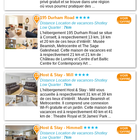
privé gratuit et se trouve dans une région
où vous pourrez pratiquer des ...
195 Durham Road
11
VOIR
L'OFFRE
Distance Location de vacances-Shotley
Low Quarter :
7km
L’hébergement 195 Durham Road se situe
à Consett, à respectivement 13 km, 18 km
et 20 km de ces lieux d’intérêt : Musée
Beamish, Metrocentre et The Sage
Gateshead. Cette maison de vacances est
à respectivement 21 km et 21 km de :
Château de Lumley et Centre d'art Baltic
Centre for Contemporary Art ...
Host & Stay - Mill
12
VOIR
L'OFFRE
Distance Location de vacances-Shotley
Low Quarter :
7km
L’hébergement Host & Stay - Mill vous
accueille à respectivement 31 km et 39 km
de ces lieux d’intérêt : Musée Beamish et
Metrocentre. Il comprend une connexion
Wi-Fi gratuite et un jardin. Cette maison de
vacances est à respectivement 40 km et 41
km de : Theatre Royal et St James' Park ...
Host & Stay - Himmell
13
VOIR
L'OFFRE
Distance Location de vacances-Shotley
Low Quarter :
7km