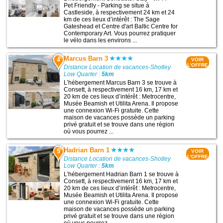
Pet Friendly - Parking se situe à
Castleside, à respectivement 24 km et 24
km de ces lieux d’intérêt : The Sage
Gateshead et Centre d'art Baltic Centre for
Contemporary Art. Vous pourrez pratiquer
le vélo dans les environs ...
Marcus Barn 3
4
VOIR
L'OFFRE
Distance Location de vacances-Shotley
Low Quarter :
5km
L’hébergement Marcus Barn 3 se trouve à
Consett, à respectivement 16 km, 17 km et
20 km de ces lieux d’intérêt : Metrocentre,
Musée Beamish et Utilita Arena. Il propose
une connexion Wi-Fi gratuite. Cette
maison de vacances possède un parking
privé gratuit et se trouve dans une région
où vous pourrez ...
Hadrian Barn 1
5
VOIR
L'OFFRE
Distance Location de vacances-Shotley
Low Quarter :
5km
L’hébergement Hadrian Barn 1 se trouve à
Consett, à respectivement 16 km, 17 km et
20 km de ces lieux d’intérêt : Metrocentre,
Musée Beamish et Utilita Arena. Il propose
une connexion Wi-Fi gratuite. Cette
maison de vacances possède un parking
privé gratuit et se trouve dans une région
où vous pourrez ...