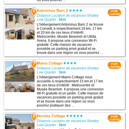
Antoninus Barn 2
6
VOIR
L'OFFRE
Distance Location de vacances-Shotley
Low Quarter :
5km
L’hébergement Antoninus Barn 2 se trouve
à Consett, à respectivement 16 km, 17 km
et 20 km de ces lieux d’intérêt :
Metrocentre, Musée Beamish et Utilita
Arena. Il propose une connexion Wi-Fi
gratuite. Cette maison de vacances
possède un parking privé gratuit et se
trouve dans une région où vous pourrez ...
Mains Cottage
7
VOIR
L'OFFRE
Distance Location de vacances-Shotley
Low Quarter :
5km
L’hébergement Mains Cottage vous
accueille à respectivement 15 km et 17 km
de ces lieux d’intérêt : Metrocentre et
Musée Beamish. Il propose une connexion
Wi-Fi gratuite et un jardin. Cette maison de
vacances possède un parking privé gratuit
et se trouve dans une région où vous
pourrez pratiquer des ...
Horsley Cottage
8
VOIR
L'OFFRE
Distance Location de vacances-Shotley
Low Quarter :
5km