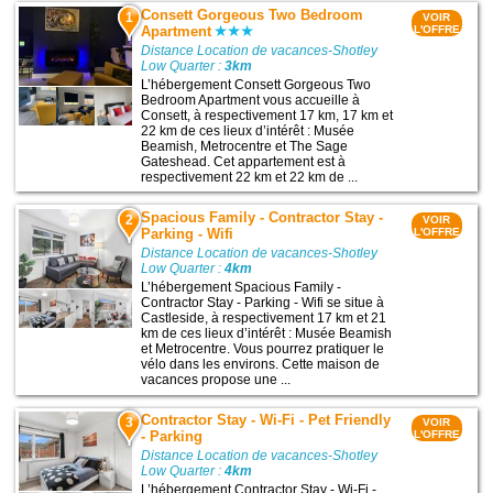
Consett Gorgeous Two Bedroom
1
VOIR
Apartment
L'OFFRE
Distance Location de vacances-Shotley
Low Quarter :
3km
L’hébergement Consett Gorgeous Two
Bedroom Apartment vous accueille à
Consett, à respectivement 17 km, 17 km et
22 km de ces lieux d’intérêt : Musée
Beamish, Metrocentre et The Sage
Gateshead. Cet appartement est à
respectivement 22 km et 22 km de ...
Spacious Family - Contractor Stay -
2
VOIR
Parking - Wifi
L'OFFRE
Distance Location de vacances-Shotley
Low Quarter :
4km
L’hébergement Spacious Family -
Contractor Stay - Parking - Wifi se situe à
Castleside, à respectivement 17 km et 21
km de ces lieux d’intérêt : Musée Beamish
et Metrocentre. Vous pourrez pratiquer le
vélo dans les environs. Cette maison de
vacances propose une ...
Contractor Stay - Wi-Fi - Pet Friendly
3
VOIR
- Parking
L'OFFRE
Distance Location de vacances-Shotley
Low Quarter :
4km
L’hébergement Contractor Stay - Wi-Fi -