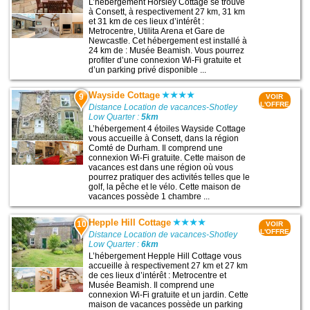
L’hébergement Horsley Cottage se trouve
à Consett, à respectivement 27 km, 31 km
et 31 km de ces lieux d’intérêt :
Metrocentre, Utilita Arena et Gare de
Newcastle. Cet hébergement est installé à
24 km de : Musée Beamish. Vous pourrez
profiter d’une connexion Wi-Fi gratuite et
d’un parking privé disponible ...
Wayside Cottage
9
VOIR
L'OFFRE
Distance Location de vacances-Shotley
Low Quarter :
5km
L’hébergement 4 étoiles Wayside Cottage
vous accueille à Consett, dans la région
Comté de Durham. Il comprend une
connexion Wi-Fi gratuite. Cette maison de
vacances est dans une région où vous
pourrez pratiquer des activités telles que le
golf, la pêche et le vélo. Cette maison de
vacances possède 1 chambre ...
Hepple Hill Cottage
10
VOIR
L'OFFRE
Distance Location de vacances-Shotley
Low Quarter :
6km
L’hébergement Hepple Hill Cottage vous
accueille à respectivement 27 km et 27 km
de ces lieux d’intérêt : Metrocentre et
Musée Beamish. Il comprend une
connexion Wi-Fi gratuite et un jardin. Cette
maison de vacances possède un parking