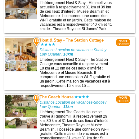
L’hébergement Host & Stay - Himmell vous
accueille à respectivement 31 km et 39 km
de ces lieux d’intérêt : Musée Beamish et
Metrocentre. Il comprend une connexion
Wi-Fi gratuite et un jardin. Cette maison de
vacances est à respectivement 40 km et 41
km de : Theatre Royal et St James' Park ...
Host & Stay - The Station Cottage
14
VOIR
L'OFFRE
Distance Location de vacances-Shotley
Low Quarter :
10km
L’hébergement Host & Stay - The Station
Cottage vous accueille à respectivement
10 km et 12 km de ces lieux d’intérêt :
Metrocentre et Musée Beamish. Il
comprend une connexion Wi-Fi gratuite et
un jardin. Cette maison de vacances est à
respectivement 15 km et 15 ...
The Coach House
15
VOIR
L'OFFRE
Distance Location de vacances-Shotley
Low Quarter :
11km
L’hébergement The Coach House se
trouve à Ridingmill, à respectivement 29
km, 30 km et 31 km de ces lieux d’intérêt :
Metrocentre, Theatre Royal et Musée
Beamish. Il possède une connexion Wi-Fi
gratuite. Cette maison de vacances est à
respectivement 31 km et 31 km de : St