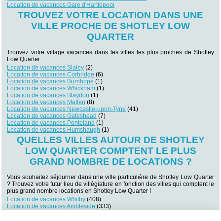
Location de vacances Gare d'Hartlepool
TROUVEZ VOTRE LOCATION DANS UNE
VILLE PROCHE DE SHOTLEY LOW
QUARTER
Trouvez votre village vacances dans les villes les plus proches de Shotley
Low Quarter :
Location de vacances Slaley
(2)
Location de vacances Corbridge
(6)
Location de vacances Burnhope
(1)
Location de vacances Whickham
(1)
Location de vacances Blaydon
(1)
Location de vacances Matfen
(8)
Location de vacances Newcastle-upon-Tyne
(41)
Location de vacances Gateshead
(7)
Location de vacances Ponteland
(1)
Location de vacances Humshaugh
(1)
QUELLES VILLES AUTOUR DE SHOTLEY
LOW QUARTER COMPTENT LE PLUS
GRAND NOMBRE DE LOCATIONS ?
Vous souhaitez séjourner dans une ville particulière de Shotley Low Quarter
? Trouvez votre futur lieu de villégiature en fonction des villes qui comptent le
plus grand nombre locations en Shotley Low Quarter !
Location de vacances Whitby
(408)
Location de vacances Ambleside
(333)
Location de vacances Windermere
(255)
Location de vacances Keswick
(193)