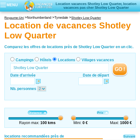
Location vacances Shotley Low Quarter, location
MENU
vacances pas cher Shotley Low Quarter
Campings
Northumberland
Tynedale
Royaume-Uni
Shotley Low Quarter
Hôtels
Location de vacances Shotley
Locations vacances
Low Quarter
Villages vacances
Comparez les offres de locations près de Shotley Low Quarter en un clic.
Campings
Hôtels
Locations
Villages vacances
GO !
Date d'arrivée
Date de départ
Nb. personnes
Distance
Prix
Rayon max:
100 kms
Mini:
0 €
Maxi:
1000 €
locations recommandées près de
Suivant