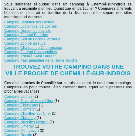
Vous souhaitez séjourner dans un camping à Chemillé-sur-Indrois se
trouvant à proximité d’un lieu touristique en particulier ? Comparez différents
hôteliers de plein air en fonction de la distance qui les sépare des sites
touristiques ci-dessous…
Camping Beaulieu lès Loches
Camping Logis royal de Loches
Camping Donjon de Loches
Camping Festival Pad'Non
Camping Golf de Loches-Verneuil
Camping Zoo de Beauval
Camping Château de Chenonceau
Camping Festival Cosmopolites
Camping Prieuré Saint Laurent
Camping Parc animalier de la Haute Touche
TROUVEZ VOTRE CAMPING DANS UNE
VILLE PROCHE DE CHEMILLÉ-SUR-INDROIS
Ces villes proches de Chemillé-sur-Indrois comptent de nombreux campings.
Comparez-les pour trouver l’établissement dans lequel vous passerez vos
prochaines vacances !
Camping Loches
(2)
Camping Faverolles-sur-Cher
(1)
Camping Chisseaux
(1)
Camping Cormery
(1)
Camping Châtillon-sur-Cher
(1)
Camping Chémery
(1)
Camping Nazelles-Négron
(1)
Camping Limeray
(1)
Camping Montbazon
(2)
Camping Onzain
(3)