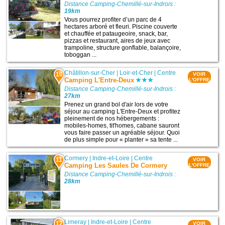
Distance Camping-Chemillé-sur-Indrois :
19km
Vous pourrez profiter d’un parc de 4
hectares arboré et fleuri. Piscine couverte
et chauffée et pataugeoire, snack, bar,
pizzas et restaurant, aires de jeux avec
trampoline, structure gonflable, balançoire,
toboggan ...
Châtillon-sur-Cher
|
Loir-et-Cher
|
Centre
10
VOIR
Camping L'Entre-Deux
L'OFFRE
Distance Camping-Chemillé-sur-Indrois :
27km
Prenez un grand bol d'air lors de votre
séjour au camping L'Entre-Deux et profitez
pleinement de nos hébergements :
mobiles-homes, tit'homes, cabane sauront
vous faire passer un agréable séjour. Quoi
de plus simple pour « planter » sa tente ...
Cormery
|
Indre-et-Loire
|
Centre
11
VOIR
Camping Les Saules De Cormery
L'OFFRE
Distance Camping-Chemillé-sur-Indrois :
28km
Limeray
|
Indre-et-Loire
|
Centre
12
VOIR