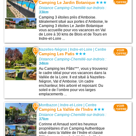
Camping Le Jardin Botanique
L'OFFRE
Distance Camping-Chemillé-sur-Indrois :
33km
Camping 3 étoiles près d'Amboise.
Idéalement situé aux portes d’Amboise, le
Camping 3 étoiles Le Jardin Botanique
vous accueille pour vos vacances en Val
de Loire à 30 kms de Blois et de Tours en
Indre-et-Loire ...
Nazelles-Négron
|
Indre-et-Loire
|
Centre
13
VOIR
Camping Les Patis
L'OFFRE
Distance Camping-Chemillé-sur-Indrois :
34km
Au Camping les Pâtis***, vous y trouverez
le cadre idéal pour vos vacances dans la
Vallée de la Loire. Il est situé à Nazelles-
Négron, Val d’Amboise. Un cadre
enchanteur, très arboré et reposant. Du
soleil e de l’ombre pour vos larges
emplacements ...
Montbazon
|
Indre-et-Loire
|
Centre
14
VOIR
Camping La Vallée de l'Indre
L'OFFRE
Distance Camping-Chemillé-sur-Indrois :
37km
Corinne et Arnaud sont les heureux
propriétaires d’un Camping Authentique
situé dans la Vallée de l’Indre et classé