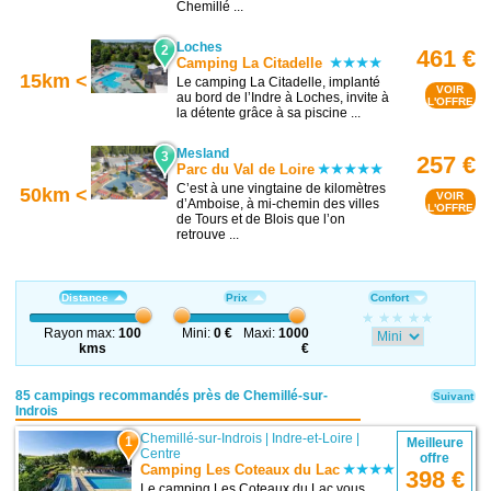
Chemillé ...
Loches
2
461 €
Camping La Citadelle
15km <
Le camping La Citadelle, implanté
VOIR
au bord de l’Indre à Loches, invite à
L'OFFRE
la détente grâce à sa piscine ...
Mesland
3
257 €
Parc du Val de Loire
C’est à une vingtaine de kilomètres
50km <
VOIR
d’Amboise, à mi-chemin des villes
L'OFFRE
de Tours et de Blois que l’on
retrouve ...
Distance
Prix
Confort
Rayon max:
100
Mini:
0 €
Maxi:
1000
kms
€
85 campings recommandés près de Chemillé-sur-
Suivant
Indrois
Chemillé-sur-Indrois
|
Indre-et-Loire
|
1
Meilleure
Centre
offre
Camping Les Coteaux du Lac
398 €
Le camping Les Coteaux du Lac vous