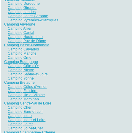
Camping Dordogne
Camping Gironde
Camping Landes
Camping Lot-et-Garonne
Camping Pyrénées-Atlantiques
Camping Auvergne
Camping Allier
Camping Cantal
Camping Haute-Loire
Camping Puy-de-Dôme
Camping Basse-Normandie
Camping Calvados
Camping Manche
Camping Orne
Camping Bourgogne
Camping Côte-d'Or
Camping Nièvre
Camping Saône-et-Loire
Camping Yonne
Camping Bretagne
Camping Côtes-d'Armor
Camping Finistère
Camping Ille-et-Vilaine
Camping Morbihan
Camping Centre-Val de Loire
Camping Cher
Camping Eure-et-Loir
Camping Indre
Camping Indre-et-Loire
Camping Loiret
Camping Loir-et-Cher
Camping Champagne-Ardenne