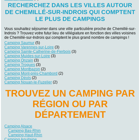
RECHERCHEZ DANS LES VILLES AUTOUR
DE CHEMILLÉ-SUR-INDROIS QUI COMPTENT
LE PLUS DE CAMPINGS
Vous souhaitez séjourner dans une ville particulière proche de Chemillé-sur-
Indrois ? Trouvez votre futur lieu de villégiature en fonction des villes voisines
de Chemillé-sur-Indrois qui comptent le plus grand nombre de campings !
Camping Saumur
(5)
Camping Varennes-sur-Loire
(3)
Camping Sainte-Catherine-de-Fierbois
(3)
Camping Muides-sur-Loire
(3)
Camping Onzain
(3)
Camping Trogues
(3)
Camping Montbazon
(2)
Camping Mont-près-Chambord
(2)
Camping Déols
(2)
Camping Nouan-le-Fuzelier
(2)
TROUVEZ UN CAMPING PAR
RÉGION OU PAR
DÉPARTEMENT
Camping Alsace
Camping Bas-Rhin
Camping Haut-Rhin
Camping Aquitaine