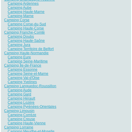
Camping Ardennes
Camping Aube
Camping Haute-Marne
Camping Marne
Camping Corse
Camping Corse-du-Sud
Camping Haute-Corse
Camping Franche-Comté
Camping Doubs
Camping Haute-Saône
Camping Jura
Camping Territoire de Belfort
Camping Haute-Normandie
Camping Eure
Camping Seine-Maritime
Camping Île-de-France
Camping Essonne
Camping Seine-et-Marne
Camping Val-d'Oise
Camping Yvelines
Camping Languedoc-Roussillon
Camping Aude
Camping Gard
Camping Hérault
Camping Lozère
Camping Pyrénées-Orientales
Camping Limousin
Camping Corrèze
Camping Creuse
Camping Haute-Vienne
Camping Lorraine
Camping Meurthe-et-Moselle