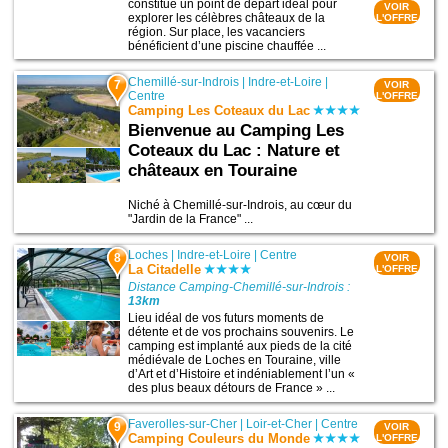
constitue un point de départ idéal pour
VOIR
explorer les célèbres châteaux de la
L'OFFRE
région. Sur place, les vacanciers
bénéficient d’une piscine chauffée ...
Chemillé-sur-Indrois
|
Indre-et-Loire
|
7
VOIR
Centre
L'OFFRE
Camping Les Coteaux du Lac
Bienvenue au Camping Les
Coteaux du Lac : Nature et
châteaux en Touraine
Niché à Chemillé-sur-Indrois, au cœur du
"Jardin de la France" ...
Loches
|
Indre-et-Loire
|
Centre
8
VOIR
La Citadelle
L'OFFRE
Distance Camping-Chemillé-sur-Indrois :
13km
Lieu idéal de vos futurs moments de
détente et de vos prochains souvenirs. Le
camping est implanté aux pieds de la cité
médiévale de Loches en Touraine, ville
d’Art et d’Histoire et indéniablement l’un «
des plus beaux détours de France » ...
Faverolles-sur-Cher
|
Loir-et-Cher
|
Centre
9
VOIR
Camping Couleurs du Monde
L'OFFRE