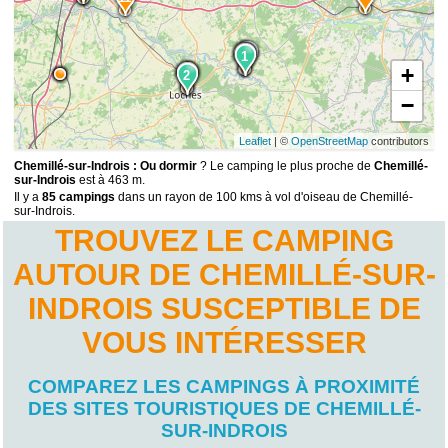
7
1
1
+
8
2
2
−
Leaflet
| ©
OpenStreetMap
contributors
Chemillé-sur-Indrois : Ou dormir
? Le camping le plus proche de
Chemillé-
sur-Indrois
est à 463 m.
Il y a
85 campings
dans un rayon de 100 kms à vol d'oiseau de Chemillé-
sur-Indrois.
TROUVEZ LE CAMPING
AUTOUR DE CHEMILLÉ-SUR-
INDROIS SUSCEPTIBLE DE
VOUS INTÉRESSER
COMPAREZ LES CAMPINGS À PROXIMITÉ
DES SITES TOURISTIQUES DE CHEMILLÉ-
SUR-INDROIS