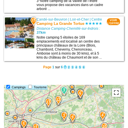
3*Notre camping de la Vallée de l’Indre
vous propose des vacances dans un cadre
arboré ...
Candé-sur-Beuvron
|
Loir-et-Cher
|
Centre
15
VOIR
Camping La Grande Tortue
L'OFFRE
Distance Camping-Chemillé-sur-Indrois :
37km
Notre camping 5 étoiles de 169
emplacements est localisé an centre des
principaux châteaux de la Loire (Blois,
Chambord, Cheverny, Chenonceau,
Amboise sont à moins de 30 kms), et à 5
kms du château de Chaumont et de son ...
Page
1
sur
6
1
2
3
4
5
6
Campings
Tourisme
3
15
6
12
13
4
3
9
14
5
10
11