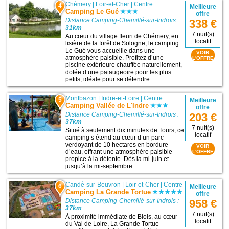
Chémery
|
Loir-et-Cher
|
Centre
4
Meilleure
Camping Le Gué
offre
Distance Camping-Chemillé-sur-Indrois :
338 €
31km
7 nuit(s)
Au cœur du village fleuri de Chémery, en
locatif
lisière de la forêt de Sologne, le camping
Le Gué vous accueille dans une
VOIR
atmosphère paisible. Profitez d’une
L'OFFRE
piscine extérieure chauffée naturellement,
dotée d’une pataugeoire pour les plus
petits, idéale pour se détendre ...
Montbazon
|
Indre-et-Loire
|
Centre
5
Meilleure
Camping Vallée de L'Indre
offre
Distance Camping-Chemillé-sur-Indrois :
203 €
37km
7 nuit(s)
Situé à seulement dix minutes de Tours, ce
locatif
camping s’étend au cœur d’un parc
verdoyant de 10 hectares en bordure
VOIR
d’eau, offrant une atmosphère paisible
L'OFFRE
propice à la détente. Dès la mi-juin et
jusqu’à la mi-septembre ...
Candé-sur-Beuvron
|
Loir-et-Cher
|
Centre
6
Meilleure
Camping La Grande Tortue
offre
Distance Camping-Chemillé-sur-Indrois :
958 €
37km
7 nuit(s)
À proximité immédiate de Blois, au cœur
locatif
du Val de Loire, La Grande Tortue