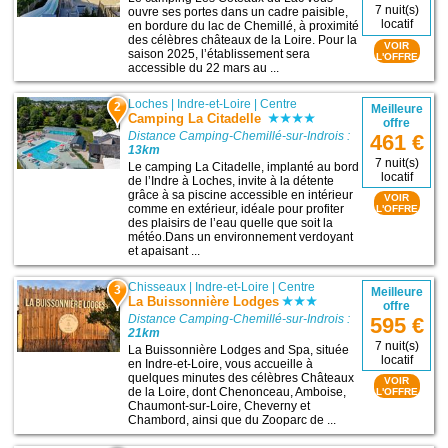
7 nuit(s)
ouvre ses portes dans un cadre paisible,
locatif
en bordure du lac de Chemillé, à proximité
des célèbres châteaux de la Loire. Pour la
VOIR
saison 2025, l’établissement sera
L'OFFRE
accessible du 22 mars au ...
Loches
|
Indre-et-Loire
|
Centre
2
Meilleure
Camping La Citadelle
offre
Distance Camping-Chemillé-sur-Indrois :
461 €
13km
7 nuit(s)
Le camping La Citadelle, implanté au bord
locatif
de l’Indre à Loches, invite à la détente
grâce à sa piscine accessible en intérieur
VOIR
comme en extérieur, idéale pour profiter
L'OFFRE
des plaisirs de l’eau quelle que soit la
météo.Dans un environnement verdoyant
et apaisant ...
Chisseaux
|
Indre-et-Loire
|
Centre
3
Meilleure
La Buissonnière Lodges
offre
Distance Camping-Chemillé-sur-Indrois :
595 €
21km
7 nuit(s)
La Buissonnière Lodges and Spa, située
locatif
en Indre-et-Loire, vous accueille à
quelques minutes des célèbres Châteaux
VOIR
de la Loire, dont Chenonceau, Amboise,
L'OFFRE
Chaumont-sur-Loire, Cheverny et
Chambord, ainsi que du Zooparc de ...