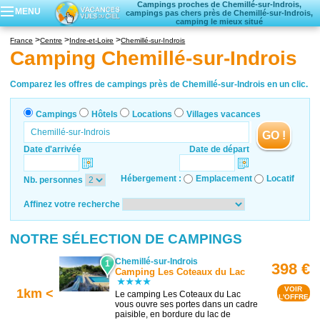
Campings proches de Chemillé-sur-Indrois,
MENU
campings pas chers près de Chemillé-sur-Indrois,
camping le mieux situé
Campings
France
Centre
Indre-et-Loire
Chemillé-sur-Indrois
Hôtels
Camping Chemillé-sur-Indrois
Locations vacances
Villages vacances
Comparez les offres de campings près de Chemillé-sur-Indrois en un clic.
Campings
Hôtels
Locations
Villages vacances
GO !
Date d'arrivée
Date de départ
Hébergement :
Emplacement
Locatif
Nb. personnes
Affinez votre recherche
NOTRE SÉLECTION DE CAMPINGS
Chemillé-sur-Indrois
1
398 €
Camping Les Coteaux du Lac
VOIR
1km <
Le camping Les Coteaux du Lac
L'OFFRE
vous ouvre ses portes dans un cadre
paisible, en bordure du lac de