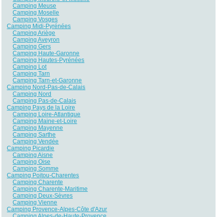
Camping Meuse
Camping Moselle
Camping Vosges
Camping Midi-Pyrénées
Camping Ariège
Camping Aveyron
Camping Gers
Camping Haute-Garonne
Camping Hautes-Pyrénées
Camping Lot
Camping Tarn
Camping Tarn-et-Garonne
Camping Nord-Pas-de-Calais
Camping Nord
Camping Pas-de-Calais
Camping Pays de la Loire
Camping Loire-Atlantique
Camping Maine-et-Loire
Camping Mayenne
Camping Sarthe
Camping Vendée
Camping Picardie
Camping Aisne
Camping Oise
Camping Somme
Camping Poitou-Charentes
Camping Charente
Camping Charente-Maritime
Camping Deux-Sèvres
Camping Vienne
Camping Provence-Alpes-Côte d'Azur
Camping Alpes-de-Haute-Provence