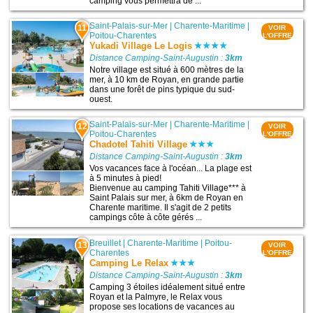
camping vous permettra de ...
Saint-Palais-sur-Mer
|
Charente-Maritime
|
11
VOIR
Poitou-Charentes
L'OFFRE
Yukadi Village Le Logis
Distance Camping-Saint-Augustin :
3km
Notre village est situé à 600 mètres de la
mer, à 10 km de Royan, en grande partie
dans une forêt de pins typique du sud-
ouest.
Saint-Palais-sur-Mer
|
Charente-Maritime
|
12
VOIR
Poitou-Charentes
L'OFFRE
Chadotel Tahiti Village
Distance Camping-Saint-Augustin :
3km
Vos vacances face à l'océan... La plage est
à 5 minutes à pied!
Bienvenue au camping Tahiti Village*** à
Saint Palais sur mer, à 6km de Royan en
Charente maritime. Il s'agit de 2 petits
campings côte à côte gérés ...
Breuillet
|
Charente-Maritime
|
Poitou-
13
VOIR
Charentes
L'OFFRE
Camping Le Relax
Distance Camping-Saint-Augustin :
3km
Camping 3 étoiles idéalement situé entre
Royan et la Palmyre, le Relax vous
propose ses locations de vacances au