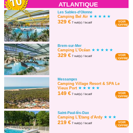
ATLANTIQUE
Les Sables-d'Olonne
Camping Bel Air
329 €
VOIR
7 nuit(s) / locatif
L'OFFRE
Brem-sur-Mer
Camping L’Océan
329 €
VOIR
7 nuit(s) / locatif
L'OFFRE
Messanges
Camping Village Resort & SPA Le
Vieux Port
149 €
VOIR
7 nuit(s) / locatif
L'OFFRE
Saint-Paul-lès-Dax
Camping L'Etang d'Ardy
219 €
VOIR
7 nuit(s) / locatif
L'OFFRE