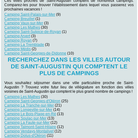
Ces villes proches de Saint-Augustin comptent de nombreux campings.
Comparez-les pour trouver l’établissement dans lequel vous passerez vos
prochaines vacances !
Camping Saint-Palais-sur-Mer
(9)
Camping Breuillet
(1)
Camping Vaux-sur-Mer
(3)
Camping Les Mathes
(30)
Camping Saint-Sulpice-de-Royan
(1)
Camping Arvert
(3)
Camping Royan
(7)
Camping La Tremblade
(3)
Camping Médis
(2)
Camping Saint-Georges-de-Didonne
(10)
RECHERCHEZ DANS LES VILLES AUTOUR
DE SAINT-AUGUSTIN QUI COMPTENT LE
PLUS DE CAMPINGS
Vous souhaitez séjourner dans une ville particulière proche de Saint-
Augustin ? Trouvez votre futur lieu de villégiature en fonction des villes
voisines de Saint-Augustin qui comptent le plus grand nombre de campings !
Camping Les Mathes
(30)
Camping Saint-Georges-d'Oléron
(25)
Camping La Tranche-sur-Mer
(21)
Camping Longeville-sur-Mer
(14)
Camping Le Bois-Plage-en-Ré
(13)
Camping Soulac-sur-Mer
(13)
Camping La Faute-sur-Mer
(12)
Camping Talmont-Saint-Hilaire
(12)
Camping Vendays-Montalivet
(12)
Camping Dolus-d'Oléron
(11)