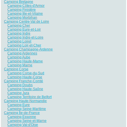
Camping Bretagne
Camping Côtes-d'Armor
Camping Finistère
Camping Ille-et-Vilaine
Camping Morbihan
Camping Centre-Val de Loire
Camping Cher
Camping Eure-et-Loir
Camping Indre
Camping Indre-et-Loire
Camping Loiret
Camping Loir-et-Cher
Camping Champagne-Ardenne
Camping Ardennes
Camping Aube
Camping Haute-Marne
Camping Marne
Camping Corse
Camping Corse-du-Sud
Camping Haute-Corse
Camping Franche-Comté
Camping Doubs
Camping Haute-Saône
Camping Jura
Camping Territoire de Belfort
Camping Haute-Normandie
Camping Eure
Camping Seine-Maritime
Camping Île-de-France
Camping Essonne
Camping Seine-et-Marne
Camping Val-d'Oise