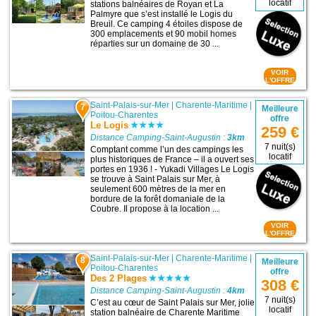
locatif
stations balnéaires de Royan et La
Palmyre que s’est installé le Logis du
Breuil. Ce camping 4 étoiles dispose de
300 emplacements et 90 mobil homes
réparties sur un domaine de 30 ...
VOIR
L'OFFRE
Saint-Palais-sur-Mer
|
Charente-Maritime
|
7
Meilleure
Poitou-Charentes
offre
Le Logis
259 €
Distance Camping-Saint-Augustin :
3km
7 nuit(s)
Comptant comme l’un des campings les
locatif
plus historiques de France – il a ouvert ses
portes en 1936 ! - Yukadi Villages Le Logis
se trouve à Saint Palais sur Mer, à
seulement 600 mètres de la mer en
bordure de la forêt domaniale de la
Coubre. Il propose à la location ...
VOIR
L'OFFRE
Saint-Palais-sur-Mer
|
Charente-Maritime
|
8
Meilleure
Poitou-Charentes
offre
Des 2 Plages
308 €
Distance Camping-Saint-Augustin :
4km
7 nuit(s)
C’est au cœur de Saint Palais sur Mer, jolie
locatif
station balnéaire de Charente Maritime