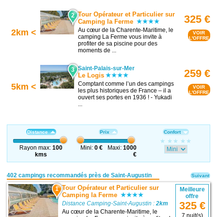
Tour Opérateur et Particulier sur
2
325 €
Camping la Ferme
Au cœur de la Charente-Maritime, le
2km <
VOIR
camping La Ferme vous invite à
L'OFFRE
profiter de sa piscine pour des
moments de ...
Saint-Palais-sur-Mer
3
259 €
Le Logis
Comptant comme l’un des campings
5km <
VOIR
les plus historiques de France – il a
L'OFFRE
ouvert ses portes en 1936 ! - Yukadi
...
Distance
Prix
Confort
Rayon max:
100
Mini:
0 €
Maxi:
1000
kms
€
402 campings recommandés près de Saint-Augustin
Suivant
Tour Opérateur et Particulier sur
1
Meilleure
Camping la Ferme
offre
325 €
Distance Camping-Saint-Augustin :
2km
Au cœur de la Charente-Maritime, le
7 nuit(s)