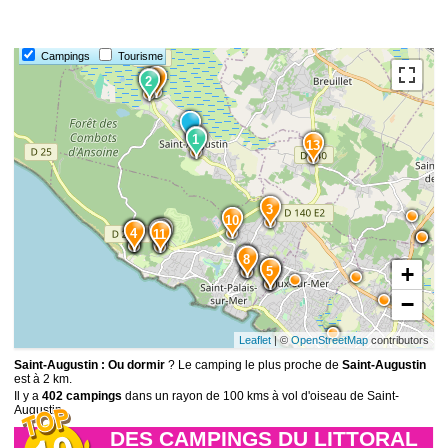
Campings
Tourisme
9
1
2
6
1
13
3
10
2
7
3
12
4
11
14
8
+
15
5
−
Leaflet
| ©
OpenStreetMap
contributors
Saint-Augustin : Ou dormir
? Le camping le plus proche de
Saint-Augustin
est à 2 km.
Il y a
402 campings
dans un rayon de 100 kms à vol d'oiseau de Saint-
Augustin.
DES CAMPINGS DU LITTORAL