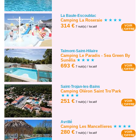
La Baule-Escoublac
Camping La Roseraie
314 €
VOIR
7 nuit(s) / locatif
L'OFFRE
Talmont-Saint-Hilaire
Camping Le Paradis - Sea Green By
Sunêlia
693 €
VOIR
7 nuit(s) / locatif
L'OFFRE
Saint-Trojan-les-Bains
Camping Oléron Saint Tro'Park
251 €
VOIR
7 nuit(s) / locatif
L'OFFRE
Avrillé
Camping Les Mancellieres
280 €
VOIR
7 nuit(s) / locatif
L'OFFRE