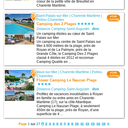
coeur de la petite ville de Breuillet en
Charente Maritime.
Saint-Palais-sur-Mer
|
Charente-Maritime
|
14
VOIR
Poitou-Charentes
L'OFFRE
Camping des 2 Plages
Distance Camping-Saint-Augustin :
4km
Un camping étoiles au cœur de Saint
Palais sur Mer
Un camping au centre de Saint Palais sur
Mer à 600 mètres de la plage, près de
Royan et de La Palmyre, près de la
Grande Côte, le Camping Des 2 Plages
classé 4 étoiles en 2012 et reconnue
Camping Qualite en ...
Vaux-sur-Mer
|
Charente-Maritime
|
Poitou-
15
VOIR
Charentes
L'OFFRE
Flower Camping Le Nauzan Plage
Distance Camping-Saint-Augustin :
4km
Profitez de vacances inoubliables à Royan
en famille ou entre amis en Charente-
Maritime (17), sur la côte Atlantique.
Camping Le Nauzan Plage, à seulement
450m de la plage, près de Royan, d’une
superficie de 4 ...
Page
1
sur
27
1
2
3
4
5
6
7
8
9
10
11
12
13
14
15
>