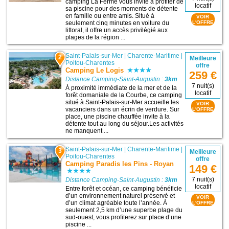
camping La Ferme vous invite à profiter de
locatif
sa piscine pour des moments de détente
en famille ou entre amis. Situé à
VOIR
seulement cinq minutes en voiture du
L'OFFRE
littoral, il offre un accès privilégié aux
plages de la région ...
Saint-Palais-sur-Mer
|
Charente-Maritime
|
2
Meilleure
Poitou-Charentes
offre
Camping Le Logis
259 €
Distance Camping-Saint-Augustin :
3km
7 nuit(s)
À proximité immédiate de la mer et de la
locatif
forêt domaniale de la Courbe, ce camping
situé à Saint-Palais-sur-Mer accueille les
VOIR
vacanciers dans un écrin de verdure. Sur
L'OFFRE
place, une piscine chauffée invite à la
détente tout au long du séjour.Les activités
ne manquent ...
Saint-Palais-sur-Mer
|
Charente-Maritime
|
3
Meilleure
Poitou-Charentes
offre
Camping Paradis les Pins - Royan
149 €
7 nuit(s)
Distance Camping-Saint-Augustin :
3km
locatif
Entre forêt et océan, ce camping bénéficie
d’un environnement naturel préservé et
VOIR
d’un climat agréable toute l’année. À
L'OFFRE
seulement 2,5 km d’une superbe plage du
sud-ouest, vous profiterez sur place d’une
piscine ...