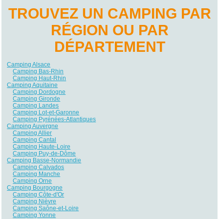
TROUVEZ UN CAMPING PAR
RÉGION OU PAR
DÉPARTEMENT
Camping Alsace
Camping Bas-Rhin
Camping Haut-Rhin
Camping Aquitaine
Camping Dordogne
Camping Gironde
Camping Landes
Camping Lot-et-Garonne
Camping Pyrénées-Atlantiques
Camping Auvergne
Camping Allier
Camping Cantal
Camping Haute-Loire
Camping Puy-de-Dôme
Camping Basse-Normandie
Camping Calvados
Camping Manche
Camping Orne
Camping Bourgogne
Camping Côte-d'Or
Camping Nièvre
Camping Saône-et-Loire
Camping Yonne