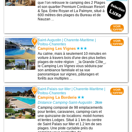
que l’on retrouve le camping des 2 Plages
et son quartier Premium Cordouan Resort
& Spa. Entre Royan et La Palmyre, situé à
600 mètres des plages du Bureau et de
Nauzan ...
VOIR
L'OFFRE
Saint-Augustin
|
Charente-Maritime
|
9
VOIR
Poitou-Charentes
L'OFFRE
Camping Les Vignes
Au calme, mais à seulement 10 minutes en
voiture à travers bois d'une des plus belles
plages de notre région : _la Grande Côte_,
le Camping Les Vignes vous séduira par
son ambiance familiale et sa vue
panoramique sur vignes, pâturages et
forêts aux multiples ...
Saint-Palais-sur-Mer
|
Charente-Maritime
|
10
VOIR
Poitou-Charentes
L'OFFRE
Camping La Borderie
Distance Camping-Saint-Augustin :
3km
Camping composé de 98 emplacements
pour tentes, caravanes, camping-cars et
une quinzaine de locations: mobil-homes
et tentes Lodges. Situé à 1 km du centre
de Saint Palais sur Mer et 1.2 km de ses
plages. Une piste cyclable près du