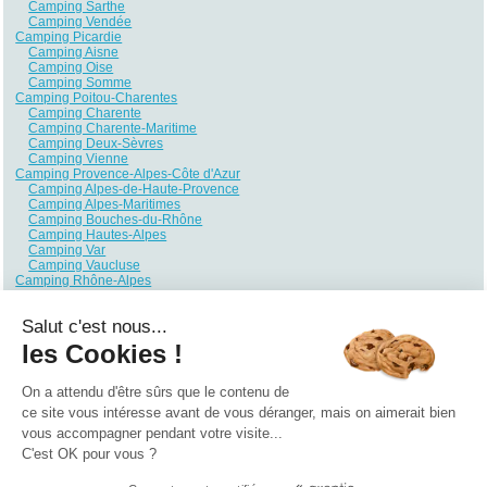
Camping Sarthe
Camping Vendée
Camping Picardie
Camping Aisne
Camping Oise
Camping Somme
Camping Poitou-Charentes
Camping Charente
Camping Charente-Maritime
Camping Deux-Sèvres
Camping Vienne
Camping Provence-Alpes-Côte d'Azur
Camping Alpes-de-Haute-Provence
Camping Alpes-Maritimes
Camping Bouches-du-Rhône
Camping Hautes-Alpes
Camping Var
Camping Vaucluse
Camping Rhône-Alpes
Camping Ain
Camping Ardèche
Salut c'est nous...
Camping Drôme
Camping Haute-Savoie
les Cookies !
Camping Isère
Camping Loire
Camping Rhône
On a attendu d'être sûrs que le contenu de
Camping Savoie
ce site vous intéresse avant de vous déranger, mais on aimerait bien
vous accompagner pendant votre visite...
Qui sommes nous ?
|
Contactez-nous
|
Nos partenaires
C'est OK pour vous ?
Campings
Hôtels
Locations vacances
Villages vacances
Guides