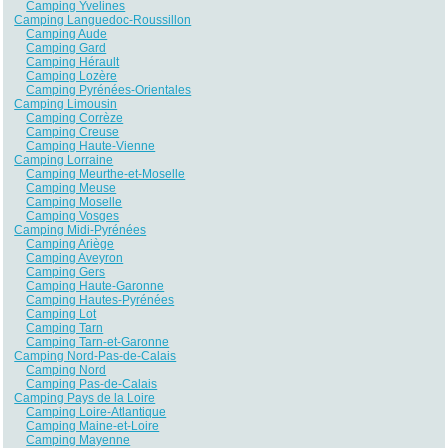
Camping Yvelines
Camping Languedoc-Roussillon
Camping Aude
Camping Gard
Camping Hérault
Camping Lozère
Camping Pyrénées-Orientales
Camping Limousin
Camping Corrèze
Camping Creuse
Camping Haute-Vienne
Camping Lorraine
Camping Meurthe-et-Moselle
Camping Meuse
Camping Moselle
Camping Vosges
Camping Midi-Pyrénées
Camping Ariège
Camping Aveyron
Camping Gers
Camping Haute-Garonne
Camping Hautes-Pyrénées
Camping Lot
Camping Tarn
Camping Tarn-et-Garonne
Camping Nord-Pas-de-Calais
Camping Nord
Camping Pas-de-Calais
Camping Pays de la Loire
Camping Loire-Atlantique
Camping Maine-et-Loire
Camping Mayenne