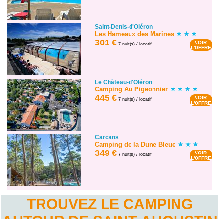
Saint-Denis-d'Oléron
Les Hameaux des Marines
301 €
VOIR
7 nuit(s) / locatif
L'OFFRE
Le Château-d'Oléron
Camping Au Pigeonnier
445 €
VOIR
7 nuit(s) / locatif
L'OFFRE
Carcans
Camping de la Dune Bleue
349 €
VOIR
7 nuit(s) / locatif
L'OFFRE
TROUVEZ LE CAMPING