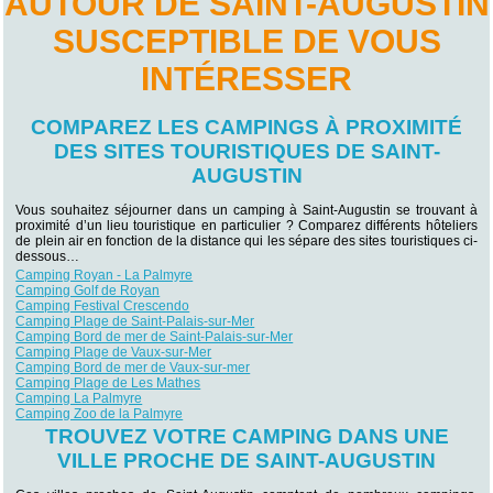
AUTOUR DE SAINT-AUGUSTIN
SUSCEPTIBLE DE VOUS
INTÉRESSER
COMPAREZ LES CAMPINGS À PROXIMITÉ
DES SITES TOURISTIQUES DE SAINT-
AUGUSTIN
Vous souhaitez séjourner dans un camping à Saint-Augustin se trouvant à
proximité d’un lieu touristique en particulier ? Comparez différents hôteliers
de plein air en fonction de la distance qui les sépare des sites touristiques ci-
dessous…
Camping Royan - La Palmyre
Camping Golf de Royan
Camping Festival Crescendo
Camping Plage de Saint-Palais-sur-Mer
Camping Bord de mer de Saint-Palais-sur-Mer
Camping Plage de Vaux-sur-Mer
Camping Bord de mer de Vaux-sur-mer
Camping Plage de Les Mathes
Camping La Palmyre
Camping Zoo de la Palmyre
TROUVEZ VOTRE CAMPING DANS UNE
VILLE PROCHE DE SAINT-AUGUSTIN