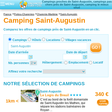
Campings proches de Saint-Augustin, campings pas
MENU
chers près de Saint-Augustin, camping le mieux
situé
Campings
France
Poitou-Charentes
Charente-Maritime
Saint-Augustin
Hôtels
Camping Saint-Augustin
Locations vacances
Villages vacances
Comparez les offres de campings près de Saint-Augustin en un clic.
Campings
Hôtels
Locations
Villages vacances
GO !
Date d'arrivée
Date de départ
Hébergement :
Emplacement
Locatif
Nb. personnes
Affinez votre recherche
NOTRE SÉLECTION DE CAMPINGS
Saint-Augustin
1
340 €
Le Logis du Breuil
C’est au bord de la forêt domaniale
1km <
VOIR
de Saint Augustin les Mathes, qui
L'OFFRE
sépare les stations balnéaires de
Royan ...