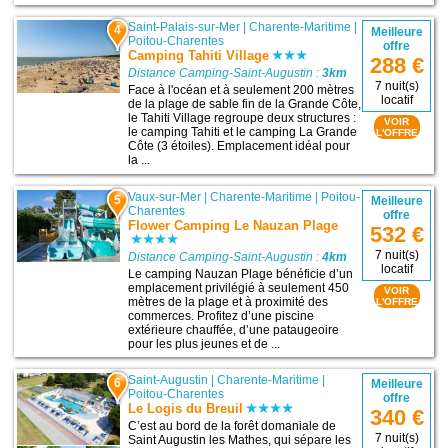
Saint-Palais-sur-Mer
|
Charente-Maritime
|
4
Meilleure
Poitou-Charentes
offre
Camping Tahiti Village
288 €
Distance Camping-Saint-Augustin :
3km
7 nuit(s)
Face à l'océan et à seulement 200 mètres
locatif
de la plage de sable fin de la Grande Côte,
le Tahiti Village regroupe deux structures :
VOIR
le camping Tahiti et le camping La Grande
L'OFFRE
Côte (3 étoiles). Emplacement idéal pour
la ...
Vaux-sur-Mer
|
Charente-Maritime
|
Poitou-
5
Meilleure
Charentes
offre
Flower Camping Le Nauzan Plage
532 €
7 nuit(s)
Distance Camping-Saint-Augustin :
4km
locatif
Le camping Nauzan Plage bénéficie d’un
emplacement privilégié à seulement 450
VOIR
mètres de la plage et à proximité des
L'OFFRE
commerces. Profitez d’une piscine
extérieure chauffée, d’une pataugeoire
pour les plus jeunes et de ...
Saint-Augustin
|
Charente-Maritime
|
6
Meilleure
Poitou-Charentes
offre
Le Logis du Breuil
340 €
C’est au bord de la forêt domaniale de
7 nuit(s)
Saint Augustin les Mathes, qui sépare les