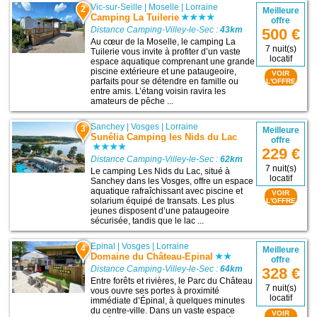
Vic-sur-Seille
|
Moselle
|
Lorraine
2
Meilleure
Camping La Tuilerie
offre
Distance Camping-Villey-le-Sec :
43km
500 €
Au cœur de la Moselle, le camping La
7 nuit(s)
Tuilerie vous invite à profiter d’un vaste
locatif
espace aquatique comprenant une grande
piscine extérieure et une pataugeoire,
VOIR
parfaits pour se détendre en famille ou
L'OFFRE
entre amis. L’étang voisin ravira les
amateurs de pêche ...
Sanchey
|
Vosges
|
Lorraine
3
Meilleure
Sunêlia Camping les Nids du Lac
offre
229 €
Distance Camping-Villey-le-Sec :
62km
7 nuit(s)
Le camping Les Nids du Lac, situé à
locatif
Sanchey dans les Vosges, offre un espace
aquatique rafraîchissant avec piscine et
VOIR
solarium équipé de transats. Les plus
L'OFFRE
jeunes disposent d’une pataugeoire
sécurisée, tandis que le lac ...
Epinal
|
Vosges
|
Lorraine
4
Meilleure
Domaine du Château-Epinal
offre
Distance Camping-Villey-le-Sec :
64km
328 €
Entre forêts et rivières, le Parc du Château
7 nuit(s)
vous ouvre ses portes à proximité
locatif
immédiate d’Épinal, à quelques minutes
du centre-ville. Dans un vaste espace
VOIR