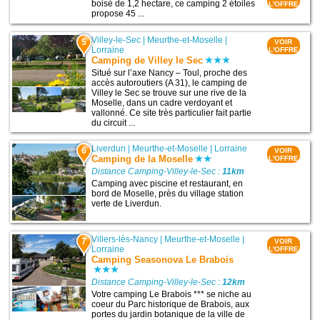
boisé de 1,2 hectare, ce camping 2 étoiles
L'OFFRE
propose 45 ...
Villey-le-Sec
|
Meurthe-et-Moselle
|
5
VOIR
Lorraine
L'OFFRE
Camping de Villey le Sec
Situé sur l’axe Nancy – Toul, proche des
accès autoroutiers (A 31), le camping de
Villey le Sec se trouve sur une rive de la
Moselle, dans un cadre verdoyant et
vallonné. Ce site très particulier fait partie
du circuit ...
Liverdun
|
Meurthe-et-Moselle
|
Lorraine
6
VOIR
Camping de la Moselle
L'OFFRE
Distance Camping-Villey-le-Sec :
11km
Camping avec piscine et restaurant, en
bord de Moselle, près du village station
verte de Liverdun.
Villers-lès-Nancy
|
Meurthe-et-Moselle
|
7
VOIR
Lorraine
L'OFFRE
Camping Seasonova Le Brabois
Distance Camping-Villey-le-Sec :
12km
Votre camping Le Brabois *** se niche au
coeur du Parc historique de Brabois, aux
portes du jardin botanique de la ville de