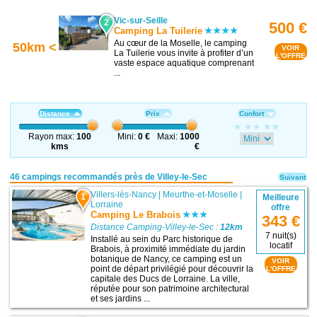
Vic-sur-Seille
2
500 €
Camping La Tuilerie
Au cœur de la Moselle, le camping
50km <
VOIR
La Tuilerie vous invite à profiter d’un
L'OFFRE
vaste espace aquatique comprenant
...
Distance
Prix
Confort
Rayon max:
100
Mini:
0 €
Maxi:
1000
kms
€
46 campings recommandés près de Villey-le-Sec
Suivant
Villers-lès-Nancy
|
Meurthe-et-Moselle
|
1
Meilleure
Lorraine
offre
Camping Le Brabois
343 €
Distance Camping-Villey-le-Sec :
12km
7 nuit(s)
Installé au sein du Parc historique de
locatif
Brabois, à proximité immédiate du jardin
botanique de Nancy, ce camping est un
VOIR
point de départ privilégié pour découvrir la
L'OFFRE
capitale des Ducs de Lorraine. La ville,
réputée pour son patrimoine architectural
et ses jardins ...