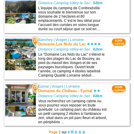
Distance Camping-Villey-le-Sec :
54km
L’équipe du camping de Contrexéville
vous souhaite le bienvenue sur son
domaine de 2 hectares et 80
emplacements. C’est le lieu idéal pour
l’accueil des curistes en soins longue
durée ou court séjour que ce soit en ...
Sanchey
|
Vosges
|
Lorraine
14
VOIR
Domaine Les Nids du Lac
L'OFFRE
Distance Camping-Villey-le-Sec :
62km
Le "Domaine Les Nids du Lac" s’étend le
long des plages du Lac de Bouzey, au
pied du massif des Vosges et de ses
paysages bucoliques. Ouvert toute
l’année, ce camping 4 étoiles labellisé
Camping Qualité Lorraine séduit ...
Epinal
|
Vosges
|
Lorraine
15
VOIR
Domaine du Château - Epinal
L'OFFRE
Distance Camping-Villey-le-Sec :
64km
Vous recherchez un camping calme ou
vous pourrez vous reposer en toute
quiétude. Le camping parc du château est
un petit camping 2 étoiles à l'ambiance
zen, situé dans un joli parc fleuri et arboré,
en périphérie ...
Page
1
sur
4
1
2
3
4