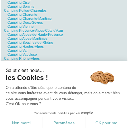
Camping Oise
Camping Somme
Camping Poitou-Charentes
Camping Charente
Camping Charente-Maritime
Camping Deux-Sèvres
Camping Vienne
Camping Provence-Alpes-Côte d'Azur
Camping Alpes-de-Haute-Provence
Camping Alpes-Maritimes
Camping Bouches-du-Rhône
Camping Hautes-Alpes
Camping Var
Camping Vaucluse
Camping Rhône-Alpes
Camping Ain
Camping Ardèche
Salut c'est nous...
Camping Drôme
Camping Haute-Savoie
les Cookies !
Camping Isère
Camping Loire
Camping Rhône
On a attendu d'être sûrs que le contenu de
Camping Savoie
ce site vous intéresse avant de vous déranger, mais on aimerait bien
vous accompagner pendant votre visite...
Qui sommes nous ?
|
Contactez-nous
|
Nos partenaires
C'est OK pour vous ?
Campings
Hôtels
Locations vacances
Villages vacances
Guides
Consentements certifiés par
©2021 Vacances Vues du Ciel
0.286
Non merci
Paramètres
OK pour moi