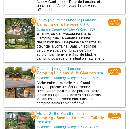
Nancy. Capitale des Ducs de Lorraine et
berceau de l’Art nouveau, la cité vous
offrira une ...
Jaulny
|
Meurthe-et-Moselle
|
Lorraine
8
VOIR
Camping de la Pelouse
L'OFFRE
Distance Camping-Villey-le-Sec :
35km
A Jaulny en Meurthe-et-Moselle, le
Camping** de La Pelouse est une
destination familiale pleine de charme au
cœur de la Lorraine. Dans un écrin de
verdure en partie ombragé de 3 ha,
surplombant la rivière Rupt de Mad, le
camping possède une situation naturelle ...
Charmes
|
Vosges
|
Lorraine
9
VOIR
Camping L'Ile aux Mille Charmes
L'OFFRE
Distance Camping-Villey-le-Sec :
39km
Niché entre la Moselle et le Canal des
Vosges, proche de l'écluse, venez
découvrir un petit coin de paradis. Notre
famille vous propose de venir passer vos
vacances ou un week-end dans notre
camping nouvellement rénové ...
Vic-sur-Seille
|
Moselle
|
Lorraine
10
VOIR
Camping - Base de Loisirs La Tuilerie
L'OFFRE
Distance Camping-Villey-le-Sec :
43km