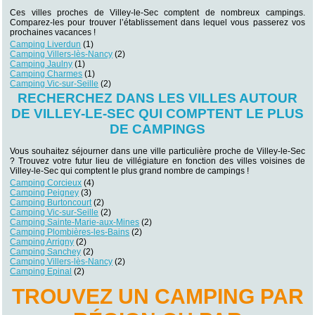
Ces villes proches de Villey-le-Sec comptent de nombreux campings.
Comparez-les pour trouver l’établissement dans lequel vous passerez vos
prochaines vacances !
Camping Liverdun
(1)
Camping Villers-lès-Nancy
(2)
Camping Jaulny
(1)
Camping Charmes
(1)
Camping Vic-sur-Seille
(2)
RECHERCHEZ DANS LES VILLES AUTOUR
DE VILLEY-LE-SEC QUI COMPTENT LE PLUS
DE CAMPINGS
Vous souhaitez séjourner dans une ville particulière proche de Villey-le-Sec
? Trouvez votre futur lieu de villégiature en fonction des villes voisines de
Villey-le-Sec qui comptent le plus grand nombre de campings !
Camping Corcieux
(4)
Camping Peigney
(3)
Camping Burtoncourt
(2)
Camping Vic-sur-Seille
(2)
Camping Sainte-Marie-aux-Mines
(2)
Camping Plombières-les-Bains
(2)
Camping Arrigny
(2)
Camping Sanchey
(2)
Camping Villers-lès-Nancy
(2)
Camping Epinal
(2)
TROUVEZ UN CAMPING PAR