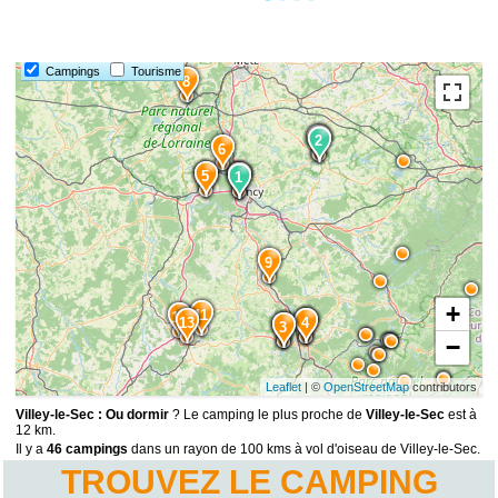
Campings
Tourisme
8
10
2
2
6
5
7
1
1
9
+
11
12
13
15
4
14
3
−
Leaflet
| ©
OpenStreetMap
contributors
Villey-le-Sec : Ou dormir
? Le camping le plus proche de
Villey-le-Sec
est à
12 km.
Il y a
46 campings
dans un rayon de 100 kms à vol d'oiseau de Villey-le-Sec.
TROUVEZ LE CAMPING