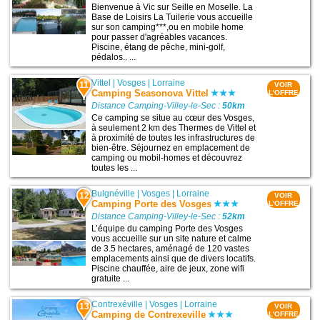
Bienvenue à Vic sur Seille en Moselle. La
Base de Loisirs La Tuilerie vous accueille
sur son camping***,ou en mobile home
pour passer d'agréables vacances.
Piscine, étang de pêche, mini-golf,
pédalos.. ...
Vittel
|
Vosges
|
Lorraine
11
VOIR
Camping Seasonova Vittel
L'OFFRE
Distance Camping-Villey-le-Sec :
50km
Ce camping se situe au cœur des Vosges,
à seulement 2 km des Thermes de Vittel et
à proximité de toutes les infrastructures de
bien-être. Séjournez en emplacement de
camping ou mobil-homes et découvrez
toutes les ...
Bulgnéville
|
Vosges
|
Lorraine
12
VOIR
Camping Porte des Vosges
L'OFFRE
Distance Camping-Villey-le-Sec :
52km
L’équipe du camping Porte des Vosges
vous accueille sur un site nature et calme
de 3.5 hectares, aménagé de 120 vastes
emplacements ainsi que de divers locatifs.
Piscine chauffée, aire de jeux, zone wifi
gratuite ...
Contrexéville
|
Vosges
|
Lorraine
13
VOIR
Camping de Contrexeville
L'OFFRE