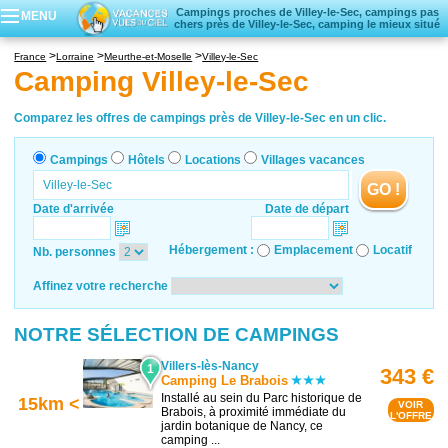
Campings proches de Villey-le-Sec, campings pas
MENU
chers près de Villey-le-Sec, camping le mieux situé
Campings
France
Lorraine
Meurthe-et-Moselle
Villey-le-Sec
Hôtels
Camping Villey-le-Sec
Locations vacances
Villages vacances
Comparez les offres de campings près de Villey-le-Sec en un clic.
Campings
Hôtels
Locations
Villages vacances
GO !
Date d'arrivée
Date de départ
Hébergement :
Emplacement
Locatif
Nb. personnes
Affinez votre recherche
NOTRE SÉLECTION DE CAMPINGS
Villers-lès-Nancy
1
343 €
Camping Le Brabois
Installé au sein du Parc historique de
15km <
VOIR
Brabois, à proximité immédiate du
L'OFFRE
jardin botanique de Nancy, ce
camping ...