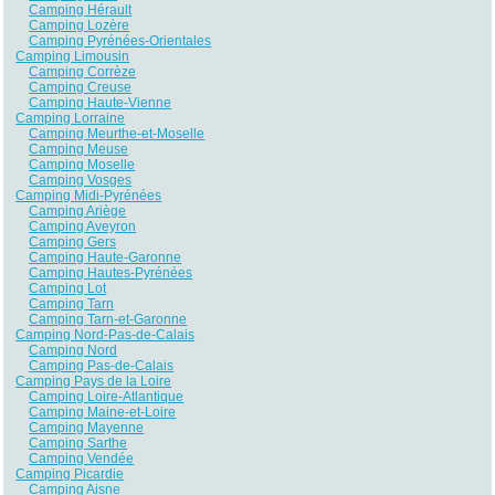
Camping Hérault
Camping Lozère
Camping Pyrénées-Orientales
Camping Limousin
Camping Corrèze
Camping Creuse
Camping Haute-Vienne
Camping Lorraine
Camping Meurthe-et-Moselle
Camping Meuse
Camping Moselle
Camping Vosges
Camping Midi-Pyrénées
Camping Ariège
Camping Aveyron
Camping Gers
Camping Haute-Garonne
Camping Hautes-Pyrénées
Camping Lot
Camping Tarn
Camping Tarn-et-Garonne
Camping Nord-Pas-de-Calais
Camping Nord
Camping Pas-de-Calais
Camping Pays de la Loire
Camping Loire-Atlantique
Camping Maine-et-Loire
Camping Mayenne
Camping Sarthe
Camping Vendée
Camping Picardie
Camping Aisne