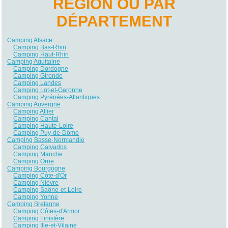
RÉGION OU PAR
DÉPARTEMENT
Camping Alsace
Camping Bas-Rhin
Camping Haut-Rhin
Camping Aquitaine
Camping Dordogne
Camping Gironde
Camping Landes
Camping Lot-et-Garonne
Camping Pyrénées-Atlantiques
Camping Auvergne
Camping Allier
Camping Cantal
Camping Haute-Loire
Camping Puy-de-Dôme
Camping Basse-Normandie
Camping Calvados
Camping Manche
Camping Orne
Camping Bourgogne
Camping Côte-d'Or
Camping Nièvre
Camping Saône-et-Loire
Camping Yonne
Camping Bretagne
Camping Côtes-d'Armor
Camping Finistère
Camping Ille-et-Vilaine