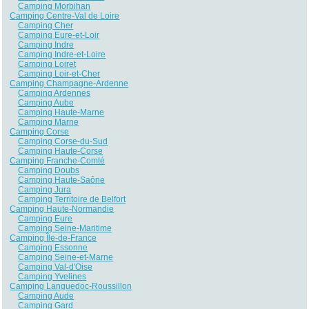
Camping Morbihan
Camping Centre-Val de Loire
Camping Cher
Camping Eure-et-Loir
Camping Indre
Camping Indre-et-Loire
Camping Loiret
Camping Loir-et-Cher
Camping Champagne-Ardenne
Camping Ardennes
Camping Aube
Camping Haute-Marne
Camping Marne
Camping Corse
Camping Corse-du-Sud
Camping Haute-Corse
Camping Franche-Comté
Camping Doubs
Camping Haute-Saône
Camping Jura
Camping Territoire de Belfort
Camping Haute-Normandie
Camping Eure
Camping Seine-Maritime
Camping Île-de-France
Camping Essonne
Camping Seine-et-Marne
Camping Val-d'Oise
Camping Yvelines
Camping Languedoc-Roussillon
Camping Aude
Camping Gard