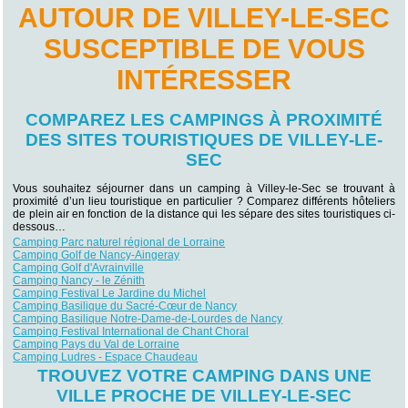
AUTOUR DE VILLEY-LE-SEC
SUSCEPTIBLE DE VOUS
INTÉRESSER
COMPAREZ LES CAMPINGS À PROXIMITÉ
DES SITES TOURISTIQUES DE VILLEY-LE-
SEC
Vous souhaitez séjourner dans un camping à Villey-le-Sec se trouvant à
proximité d’un lieu touristique en particulier ? Comparez différents hôteliers
de plein air en fonction de la distance qui les sépare des sites touristiques ci-
dessous…
Camping Parc naturel régional de Lorraine
Camping Golf de Nancy-Aingeray
Camping Golf d'Avrainville
Camping Nancy - le Zénith
Camping Festival Le Jardine du Michel
Camping Basilique du Sacré-Cœur de Nancy
Camping Basilique Notre-Dame-de-Lourdes de Nancy
Camping Festival International de Chant Choral
Camping Pays du Val de Lorraine
Camping Ludres - Espace Chaudeau
TROUVEZ VOTRE CAMPING DANS UNE
VILLE PROCHE DE VILLEY-LE-SEC