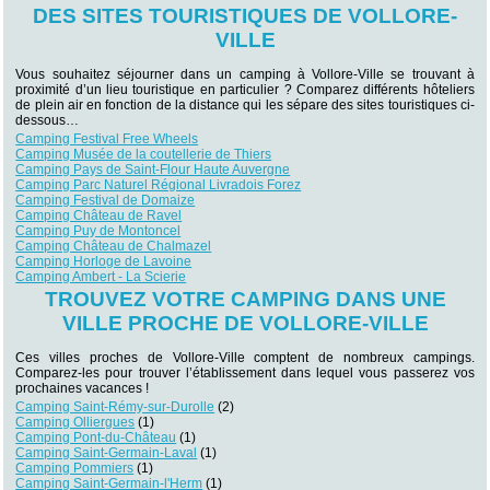
DES SITES TOURISTIQUES DE VOLLORE-
VILLE
Vous souhaitez séjourner dans un camping à Vollore-Ville se trouvant à
proximité d’un lieu touristique en particulier ? Comparez différents hôteliers
de plein air en fonction de la distance qui les sépare des sites touristiques ci-
dessous…
Camping Festival Free Wheels
Camping Musée de la coutellerie de Thiers
Camping Pays de Saint-Flour Haute Auvergne
Camping Parc Naturel Régional Livradois Forez
Camping Festival de Domaize
Camping Château de Ravel
Camping Puy de Montoncel
Camping Château de Chalmazel
Camping Horloge de Lavoine
Camping Ambert - La Scierie
TROUVEZ VOTRE CAMPING DANS UNE
VILLE PROCHE DE VOLLORE-VILLE
Ces villes proches de Vollore-Ville comptent de nombreux campings.
Comparez-les pour trouver l’établissement dans lequel vous passerez vos
prochaines vacances !
Camping Saint-Rémy-sur-Durolle
(2)
Camping Olliergues
(1)
Camping Pont-du-Château
(1)
Camping Saint-Germain-Laval
(1)
Camping Pommiers
(1)
Camping Saint-Germain-l'Herm
(1)