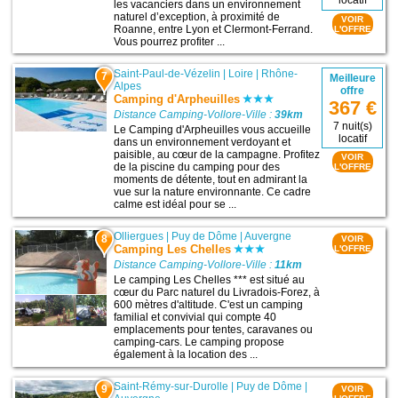
locatif
les vacanciers dans un environnement
naturel d’exception, à proximité de
VOIR
Roanne, entre Lyon et Clermont-Ferrand.
L'OFFRE
Vous pourrez profiter ...
Saint-Paul-de-Vézelin
|
Loire
|
Rhône-
7
Meilleure
Alpes
offre
Camping d'Arpheuilles
367 €
Distance Camping-Vollore-Ville :
39km
7 nuit(s)
Le Camping d'Arpheuilles vous accueille
locatif
dans un environnement verdoyant et
paisible, au cœur de la campagne. Profitez
VOIR
de la piscine du camping pour des
L'OFFRE
moments de détente, tout en admirant la
vue sur la nature environnante. Ce cadre
calme est idéal pour se ...
Olliergues
|
Puy de Dôme
|
Auvergne
8
VOIR
Camping Les Chelles
L'OFFRE
Distance Camping-Vollore-Ville :
11km
Le camping Les Chelles *** est situé au
cœur du Parc naturel du Livradois-Forez, à
600 mètres d'altitude. C'est un camping
familial et convivial qui compte 40
emplacements pour tentes, caravanes ou
camping-cars. Le camping propose
également à la location des ...
Saint-Rémy-sur-Durolle
|
Puy de Dôme
|
9
VOIR