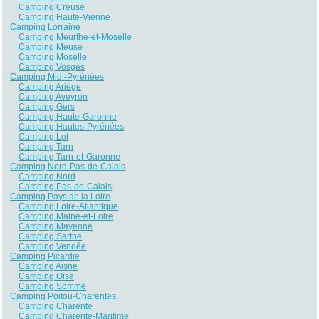
Camping Creuse
Camping Haute-Vienne
Camping Lorraine
Camping Meurthe-et-Moselle
Camping Meuse
Camping Moselle
Camping Vosges
Camping Midi-Pyrénées
Camping Ariège
Camping Aveyron
Camping Gers
Camping Haute-Garonne
Camping Hautes-Pyrénées
Camping Lot
Camping Tarn
Camping Tarn-et-Garonne
Camping Nord-Pas-de-Calais
Camping Nord
Camping Pas-de-Calais
Camping Pays de la Loire
Camping Loire-Atlantique
Camping Maine-et-Loire
Camping Mayenne
Camping Sarthe
Camping Vendée
Camping Picardie
Camping Aisne
Camping Oise
Camping Somme
Camping Poitou-Charentes
Camping Charente
Camping Charente-Maritime