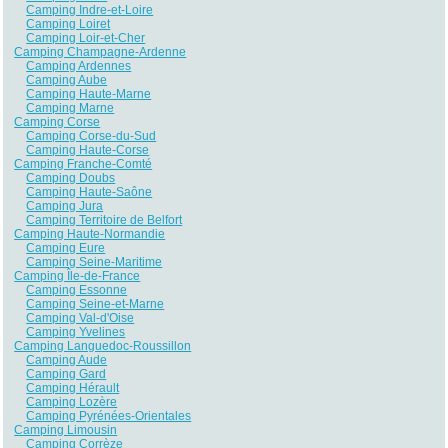
Camping Indre-et-Loire
Camping Loiret
Camping Loir-et-Cher
Camping Champagne-Ardenne
Camping Ardennes
Camping Aube
Camping Haute-Marne
Camping Marne
Camping Corse
Camping Corse-du-Sud
Camping Haute-Corse
Camping Franche-Comté
Camping Doubs
Camping Haute-Saône
Camping Jura
Camping Territoire de Belfort
Camping Haute-Normandie
Camping Eure
Camping Seine-Maritime
Camping Île-de-France
Camping Essonne
Camping Seine-et-Marne
Camping Val-d'Oise
Camping Yvelines
Camping Languedoc-Roussillon
Camping Aude
Camping Gard
Camping Hérault
Camping Lozère
Camping Pyrénées-Orientales
Camping Limousin
Camping Corrèze