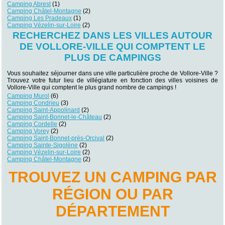
Camping Abrest
(1)
Camping Châtel-Montagne
(2)
Camping Les Pradeaux
(1)
Camping Vézelin-sur-Loire
(2)
RECHERCHEZ DANS LES VILLES AUTOUR
DE VOLLORE-VILLE QUI COMPTENT LE
PLUS DE CAMPINGS
Vous souhaitez séjourner dans une ville particulière proche de Vollore-Ville ?
Trouvez votre futur lieu de villégiature en fonction des villes voisines de
Vollore-Ville qui comptent le plus grand nombre de campings !
Camping Murol
(6)
Camping Condrieu
(3)
Camping Saint-Appolinard
(2)
Camping Saint-Bonnet-le-Château
(2)
Camping Cordelle
(2)
Camping Vorey
(2)
Camping Saint-Bonnet-près-Orcival
(2)
Camping Sainte-Sigolène
(2)
Camping Vézelin-sur-Loire
(2)
Camping Châtel-Montagne
(2)
TROUVEZ UN CAMPING PAR
RÉGION OU PAR
DÉPARTEMENT