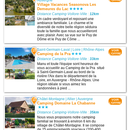
Auvergne
L'OFFRE
Village Vacances Seasonova Les
Demeures du Lac
Distance Camping-Vollore-Ville :
12km
Un cadre verdoyant et reposant une
ambiance familiale. Le charme et le
diversité de notre belle région séduira
toute la famille que nous accueilleront
avec plaisir. Avec sa vue sur le Puy de
Dôme et le Puy de Côme ...
Saint-Germain-Laval
|
Loire
|
Rhône-Alpes
10
VOIR
Camping de la Pra
L'OFFRE
Distance Camping-Vollore-Ville :
33km
Manu et toute l'équipe sont heureux de
vous accueillir au Camping de la Pra situé
à Saint-Germain-Laval au bord de la
rivière l'Aix dans le département de la
Loire, en Auvergne - Rhône-Alpes. Une
région idéale si vous aimez les
randonnées à pied ...
Châtel-Montagne
|
Allier
|
Auvergne
11
VOIR
Camping Domaine La Chabanne
L'OFFRE
Distance Camping-Vollore-Ville :
35km
Nous vous proposons notre camping
familial se trouvant à environ 6 km du
village de Châtel-Montagne. Il se compose
de 25 emplacements spacieux (200-400