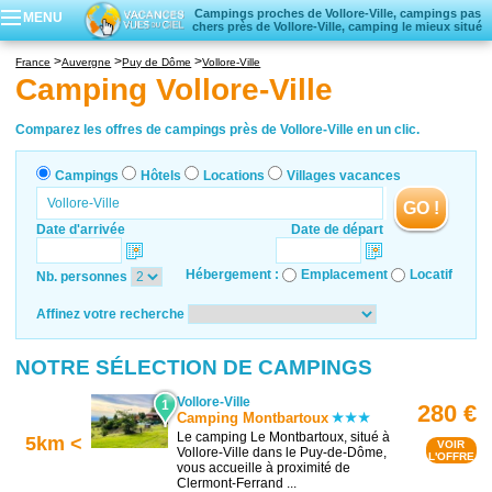
Campings proches de Vollore-Ville, campings pas
MENU
chers près de Vollore-Ville, camping le mieux situé
Campings
France
Auvergne
Puy de Dôme
Vollore-Ville
Hôtels
Camping Vollore-Ville
Locations vacances
Villages vacances
Comparez les offres de campings près de Vollore-Ville en un clic.
Campings
Hôtels
Locations
Villages vacances
GO !
Date d'arrivée
Date de départ
Hébergement :
Emplacement
Locatif
Nb. personnes
Affinez votre recherche
NOTRE SÉLECTION DE CAMPINGS
Vollore-Ville
1
280 €
Camping Montbartoux
Le camping Le Montbartoux, situé à
5km <
VOIR
Vollore-Ville dans le Puy-de-Dôme,
L'OFFRE
vous accueille à proximité de
Clermont-Ferrand ...