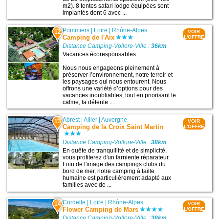
m2). 8 tentes safari lodge équipées sont
implantés dont 6 avec ...
Pommiers
|
Loire
|
Rhône-Alpes
12
VOIR
Camping de l'Aix
L'OFFRE
Distance Camping-Vollore-Ville :
36km
Vacances écoresponsables
Nous nous engageons pleinement à
préserver l’environnement, notre terroir et
les paysages qui nous entourent. Nous
offrons une variété d’options pour des
vacances inoubliables, tout en priorisant le
calme, la détente ...
Abrest
|
Allier
|
Auvergne
13
VOIR
Camping de la Croix Saint Martin
L'OFFRE
Distance Camping-Vollore-Ville :
38km
En quête de tranquillité et de simplicité,
vous profiterez d'un farniente réparateur.
Loin de l'image des campings clubs du
bord de mer, notre camping à taille
humaine est particulièrement adapté aux
familles avec de ...
Cordelle
|
Loire
|
Rhône-Alpes
14
VOIR
Flower Camping de Mars
L'OFFRE
Distance Camping-Vollore-Ville :
38km