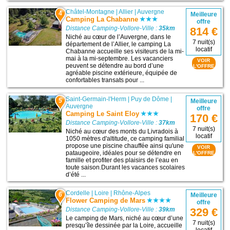
Châtel-Montagne
|
Allier
|
Auvergne
4
Meilleure
Camping La Chabanne
offre
Distance Camping-Vollore-Ville :
35km
814 €
Niché au cœur de l’Auvergne, dans le
7 nuit(s)
département de l’Allier, le camping La
locatif
Chabanne accueille ses visiteurs de la mi-
mai à la mi-septembre. Les vacanciers
VOIR
peuvent se détendre au bord d’une
L'OFFRE
agréable piscine extérieure, équipée de
confortables transats pour ...
Saint-Germain-l'Herm
|
Puy de Dôme
|
5
Meilleure
Auvergne
offre
Camping Le Saint Eloy
170 €
Distance Camping-Vollore-Ville :
37km
7 nuit(s)
Niché au cœur des monts du Livradois à
locatif
1050 mètres d'altitude, ce camping familial
propose une piscine chauffée ainsi qu'une
VOIR
pataugeoire, idéales pour se détendre en
L'OFFRE
famille et profiter des plaisirs de l’eau en
toute saison.Durant les vacances scolaires
d’été ...
Cordelle
|
Loire
|
Rhône-Alpes
6
Meilleure
Flower Camping de Mars
offre
Distance Camping-Vollore-Ville :
39km
329 €
Le camping de Mars, niché au cœur d’une
7 nuit(s)
presqu’île dessinée par la Loire, accueille