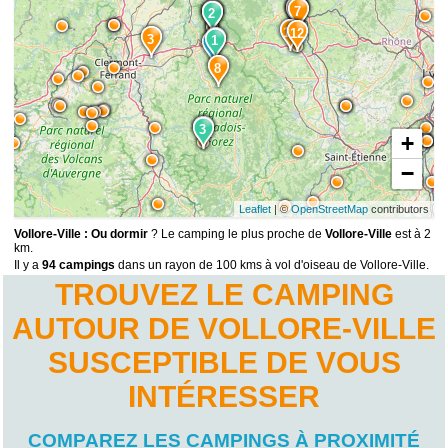
6
14
15
7
2
2
9
10
12
3
1
1
8
5
3
+
−
Leaflet
| ©
OpenStreetMap
contributors
Vollore-Ville : Ou dormir
? Le camping le plus proche de
Vollore-Ville
est à 2
km.
Il y a
94 campings
dans un rayon de 100 kms à vol d'oiseau de Vollore-Ville.
TROUVEZ LE CAMPING
AUTOUR DE VOLLORE-VILLE
SUSCEPTIBLE DE VOUS
INTÉRESSER
COMPAREZ LES CAMPINGS À PROXIMITÉ