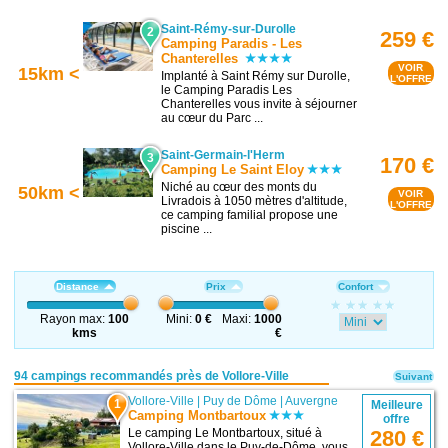
Saint-Rémy-sur-Durolle
2
259 €
Camping Paradis - Les
Chanterelles
VOIR
15km <
Implanté à Saint Rémy sur Durolle,
L'OFFRE
le Camping Paradis Les
Chanterelles vous invite à séjourner
au cœur du Parc ...
Saint-Germain-l'Herm
3
170 €
Camping Le Saint Eloy
Niché au cœur des monts du
50km <
VOIR
Livradois à 1050 mètres d'altitude,
L'OFFRE
ce camping familial propose une
piscine ...
Distance
Prix
Confort
Rayon max:
100
Mini:
0 €
Maxi:
1000
kms
€
94 campings recommandés près de Vollore-Ville
Suivant
Vollore-Ville
|
Puy de Dôme
|
Auvergne
1
Meilleure
Camping Montbartoux
offre
Le camping Le Montbartoux, situé à
280 €
Vollore-Ville dans le Puy-de-Dôme, vous