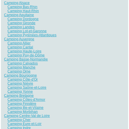
Camping Alsace
Camping Bas-Rhin
Camping Haut-Rhin
Camping Aquitaine
Camping Dordogne
Camping Gironde
Camping Landes
Camping Lot-et-Garonne
Camping Pyrénées-Atlantiques
Camping Auvergne
Camping Allier
Camping Cantal
Camping Haute-Loire
Camping Puy-de-Dôme
Camping Basse-Normandie
Camping Calvados
Camping Manche
Camping Orne
Camping Bourgogne
Camping Côte-d'Or
Camping Nièvre
Camping Saône-et-Loire
Camping Yonne
Camping Bretagne
Camping Côtes-d'Armor
Camping Finistère
Camping Ille-et-Vilaine
Camping Morbihan
Camping Centre-Val de Loire
Camping Cher
Camping Eure-et-Loir
Camping Indre