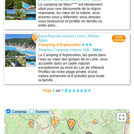
Le camping de Mars**** est idéalement
situé pour une découverte de la région
roannaise. Au cœur de la nature, vous
pourrez vous y détendre, vous amuser,
vous ressourcer et profiter en famille ou
entre amis ...
Saint-Paul-de-Vézelin
|
Loire
|
Rhône-
15
VOIR
Alpes
L'OFFRE
Camping d'Arpheuilles
Distance Camping-Vollore-Ville :
39km
Le Camping d’Arpheuilles, les pieds dans
l’eau au cœur des gorges de la Loire, vous
accueille dans un cadre naturel
exceptionnel au bord du Lac de Villerest.
Profitez de notre plage privée, d’une
nature préservée et d’activités pour toute
la famille ...
Page
1
sur
7
1
2
3
4
5
6
7
Campings
Tourisme
13
11
4