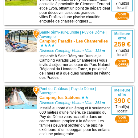
7 nuit(s)
accueille à proximité de Clermont-Ferrand
locatif
et de Lyon, offrant un point de départ idéal
pour découvrir ces deux grandes
VOIR
villes.Profitez d’une piscine chauffée
L'OFFRE
entourée de chaises longues ...
Saint-Rémy-sur-Durolle
|
Puy de Dôme
|
2
Meilleure
Auvergne
offre
Camping Paradis - Les Chanterelles
259 €
7 nuit(s)
Distance Camping-Vollore-Ville :
13km
locatif
Implanté à Saint Rémy sur Durolle, le
Camping Paradis Les Chanterelles vous
VOIR
invite à séjourner au cœur du Parc Naturel
L'OFFRE
Régional du Livradois-Forez, à proximité
de Thiers et à quelques minutes de l’étang
des Prades ...
Pont-du-Château
|
Puy de Dôme
|
3
Meilleure
Auvergne
offre
Camping les Sablons
390 €
Distance Camping-Vollore-Ville :
26km
7 nuit(s)
Installé au bord d’un étang et à seulement
locatif
600 mètres d’une rivière, ce camping du
Puy-de-Dôme vous accueille dans un
VOIR
cadre naturel propice à la détente. Les
L'OFFRE
familles peuvent profiter d’une piscine
extérieure, d’un toboggan pour les enfants
et d’une pataugeoire ...