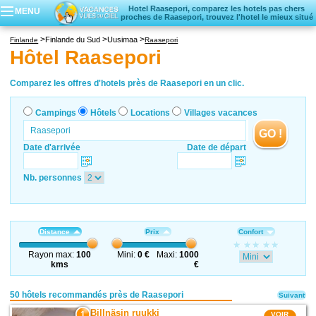
Hotel Raasepori, comparez les hotels pas chers
MENU
proches de Raasepori, trouvez l'hotel le mieux situé
Campings
Finlande du Sud
Uusimaa
Finlande
Raasepori
Hôtels
Hôtel Raasepori
Locations vacances
Villages vacances
Comparez les offres d'hotels près de Raasepori en un clic.
Campings
Hôtels
Locations
Villages vacances
GO !
Date d'arrivée
Date de départ
Nb. personnes
Distance
Prix
Confort
Rayon max:
100
Mini:
0 €
Maxi:
1000
kms
€
50 hôtels recommandés près de Raasepori
Suivant
Billnäsin ruukki
1
VOIR