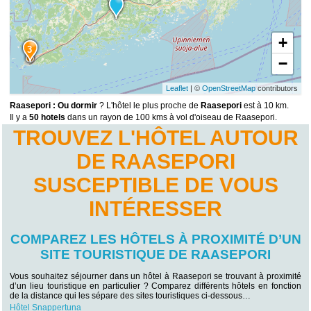
+
3
−
Leaflet
| ©
OpenStreetMap
contributors
Raasepori : Ou dormir
? L'hôtel le plus proche de
Raasepori
est à 10 km.
Il y a
50 hotels
dans un rayon de 100 kms à vol d'oiseau de Raasepori.
TROUVEZ L'HÔTEL AUTOUR
DE RAASEPORI
SUSCEPTIBLE DE VOUS
INTÉRESSER
COMPAREZ LES HÔTELS À PROXIMITÉ D’UN
SITE TOURISTIQUE DE RAASEPORI
Vous souhaitez séjourner dans un hôtel à Raasepori se trouvant à proximité
d’un lieu touristique en particulier ? Comparez différents hôtels en fonction
de la distance qui les sépare des sites touristiques ci-dessous…
Hôtel Snappertuna