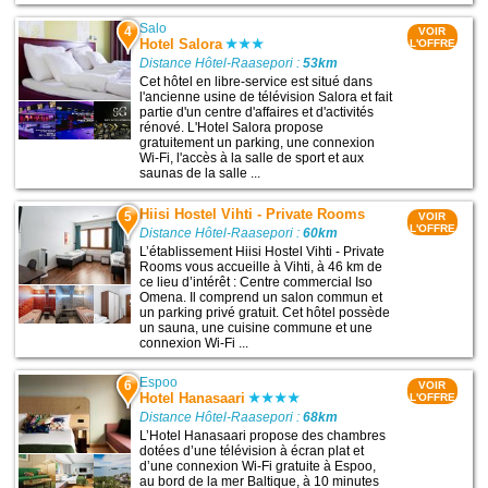
Salo
4
VOIR
Hotel Salora
L'OFFRE
Distance Hôtel-Raasepori :
53km
Cet hôtel en libre-service est situé dans
l'ancienne usine de télévision Salora et fait
partie d'un centre d'affaires et d'activités
rénové. L'Hotel Salora propose
gratuitement un parking, une connexion
Wi-Fi, l'accès à la salle de sport et aux
saunas de la salle ...
Hiisi Hostel Vihti - Private Rooms
5
VOIR
L'OFFRE
Distance Hôtel-Raasepori :
60km
L’établissement Hiisi Hostel Vihti - Private
Rooms vous accueille à Vihti, à 46 km de
ce lieu d’intérêt : Centre commercial Iso
Omena. Il comprend un salon commun et
un parking privé gratuit. Cet hôtel possède
un sauna, une cuisine commune et une
connexion Wi-Fi ...
Espoo
6
VOIR
Hotel Hanasaari
L'OFFRE
Distance Hôtel-Raasepori :
68km
L’Hotel Hanasaari propose des chambres
dotées d’une télévision à écran plat et
d’une connexion Wi-Fi gratuite à Espoo,
au bord de la mer Baltique, à 10 minutes