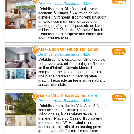
L'OFFRE
Distance Hôtel-Raasepori :
10km
L’établissement Billnäsin ruukki vous
accueille à Billnäs, à 24 km de ce lieu
d’intérêt : Vironpera. Il comprend un jardin,
un salon commun, une terrasse et un
parking privé gratuit. Il possède un bar et
est installé à 26 km de : Virkkala Church.
L’établissement propose une connexion
Wi-Fi gratuite et se ...
Kisakallion Urheiluopisto, Lohja
2
VOIR
L'OFFRE
Distance Hôtel-Raasepori :
42km
L’établissement Kisakallion Urheiluopisto,
Lohja vous accueille à Lohja, à 4,5 km de
ce lieu d’intérêt : Koivula Manor. Il
comprend une salle de sport, un jardin,
une plage privée et un parking privé
gratuit. Il possède un bar et un restaurant
servant des plats ...
Hanko Villa Anke & Janne
3
VOIR
L'OFFRE
Distance Hôtel-Raasepori :
42km
L’établissement Hanko Villa Anke & Janne
vous accueille à Hanko (Finlande-
Méridionale), à 200 mètres de ce lieu
d’intérêt : Plage du Casino. Il comprend
une connexion Wi-Fi gratuite, un
barbecue, un jardin et un parking privé
gratuit. Vous bénéficierez d’une salle ...