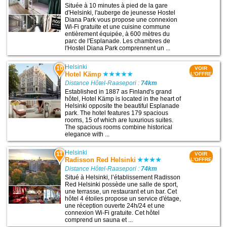
Située à 10 minutes à pied de la gare
d'Helsinki, l'auberge de jeunesse Hostel
Diana Park vous propose une connexion
Wi-Fi gratuite et une cuisine commune
entièrement équipée, à 600 mètres du
parc de l'Esplanade. Les chambres de
l'Hostel Diana Park comprennent un ...
Helsinki
10
VOIR
Hotel Kämp
L'OFFRE
Distance Hôtel-Raasepori :
74km
Established in 1887 as Finland's grand
hôtel, Hotel Kämp is located in the heart of
Helsinki opposite the beautiful Esplanade
park. The hotel features 179 spacious
rooms, 15 of which are luxurious suites.
The spacious rooms combine historical
elegance with ...
Helsinki
11
VOIR
Radisson Red Helsinki
L'OFFRE
Distance Hôtel-Raasepori :
74km
Situé à Helsinki, l’établissement Radisson
Red Helsinki possède une salle de sport,
une terrasse, un restaurant et un bar. Cet
hôtel 4 étoiles propose un service d'étage,
une réception ouverte 24h/24 et une
connexion Wi-Fi gratuite. Cet hôtel
comprend un sauna et ...