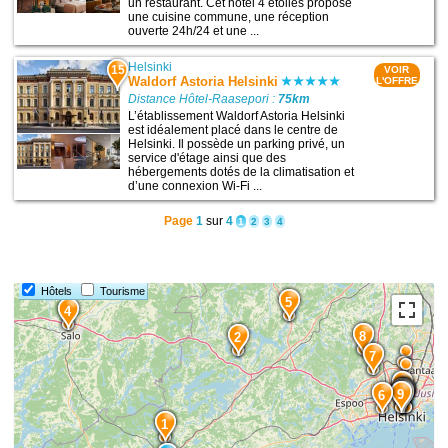
un restaurant. Cet hôtel 4 étoiles propose
une cuisine commune, une réception
ouverte 24h/24 et une ...
Helsinki
15
VOIR
Waldorf Astoria Helsinki
L'OFFRE
Distance Hôtel-Raasepori :
75km
L’établissement Waldorf Astoria Helsinki
est idéalement placé dans le centre de
Helsinki. Il possède un parking privé, un
service d'étage ainsi que des
hébergements dotés de la climatisation et
d’une connexion Wi-Fi ...
Page
1
sur
4
1
2
3
4
Hôtels
Tourisme
5
4
8
2
7
14
11
15
12
10
13
9
6
1