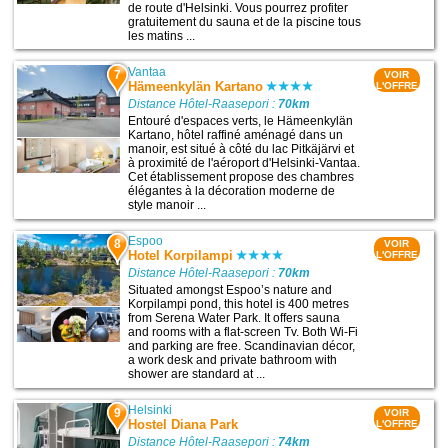
de route d'Helsinki. Vous pourrez profiter
gratuitement du sauna et de la piscine tous
les matins ...
Vantaa
7
VOIR
Hämeenkylän Kartano
L'OFFRE
Distance Hôtel-Raasepori :
70km
Entouré d'espaces verts, le Hämeenkylän
Kartano, hôtel raffiné aménagé dans un
manoir, est situé à côté du lac Pitkäjärvi et
à proximité de l'aéroport d'Helsinki-Vantaa.
Cet établissement propose des chambres
élégantes à la décoration moderne de
style manoir ...
Espoo
8
VOIR
Hotel Korpilampi
L'OFFRE
Distance Hôtel-Raasepori :
70km
Situated amongst Espoo’s nature and
Korpilampi pond, this hotel is 400 metres
from Serena Water Park. It offers sauna
and rooms with a flat-screen Tv. Both Wi-Fi
and parking are free. Scandinavian décor,
a work desk and private bathroom with
shower are standard at ...
Helsinki
9
VOIR
Hostel Diana Park
L'OFFRE
Distance Hôtel-Raasepori :
74km