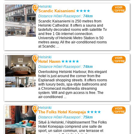
Helsinki
12
VOIR
Scandic Kaisaniemi
L'OFFRE
Distance Hôtel-Raasepori :
74km
Scandic Kaisaniemi is 250 metres from
Helsinki Cathedral. It offers a sauna and
tastefully decorated rooms with satellite Tv
and free 1 Gb internet connection.
University of Helsinki Metro Station is 50
metres away. All the air-conditioned rooms
at Scandic ...
Helsinki
13
VOIR
Hotel Haven
L'OFFRE
Distance Hôtel-Raasepori :
74km
Overlooking Helsinki Harbour, this elegant
hotel is just around the corner from the
Esplanadi shopping streets. It offers rooms
with luxury beds, spa-style bathrooms and
a Chromecast multimedia streaming
system. Wifi and gym access is free. The
air-conditioned ...
Helsinki
14
VOIR
The Folks Hotel Konepaja
L'OFFRE
Distance Hôtel-Raasepori :
75km
Situé à Helsinki, l’établissement The Folks
Hotel Konepaja comprend une salle de
sport, un salon commun, une terrasse et